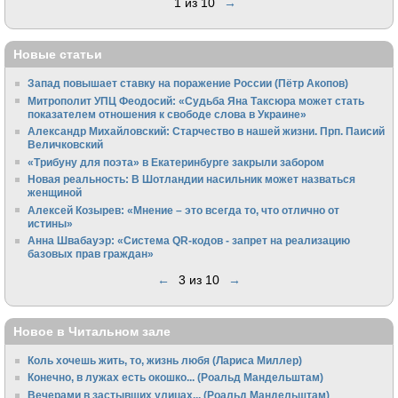
1 из 10
→
Новые статьи
Запад повышает ставку на поражение России (Пётр Акопов)
Митрополит УПЦ Феодосий: «Судьба Яна Таксюра может стать
показателем отношения к свободе слова в Украине»
Алек­сандр Михайловский: Старчество в нашей жизни. Прп. Паисий
Величковский
«Трибуну для поэта» в Екатеринбурге закрыли забором
Новая реальность: В Шотландии насильник может назваться
женщиной
Алексей Козырев: «Мнение – это всегда то, что отлично от
истины»
Анна Швабауэр: «Система QR-кодов - запрет на реализацию
базовых прав граждан»
←
3 из 10
→
Новое в Читальном зале
Коль хочешь жить, то, жизнь любя (Лариса Миллер)
Конечно, в лужах есть окошко... (Роальд Мандельштам)
Вечерами в застывших улицах... (Роальд Мандельштам)