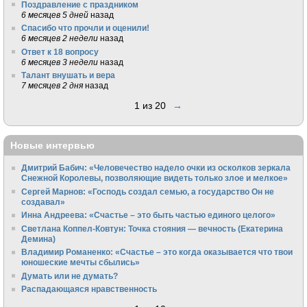
Поздравление с праздником
6 месяцев 5 дней
назад
Спасибо что прочли и оценили!
6 месяцев 2 недели
назад
Ответ к 18 вопросу
6 месяцев 3 недели
назад
Талант внушать и вера
7 месяцев 2 дня
назад
1 из 20
→
Новые интервью
Дмитрий Бабич: «Человечество надело очки из осколков зеркала
Снежной Королевы, позволяющие видеть только злое и мелкое»
Сергей Марнов: «Господь создал семью, а государство Он не
создавал»
Инна Андреева: «Счастье – это быть частью единого целого»
Светлана Коппел-Ковтун: Точка стояния — вечность (Екатерина
Демина)
Владимир Романенко: «Счастье – это когда оказывается что твои
юношеские мечты сбылись»
Думать или не думать?
Распадающаяся нравственность