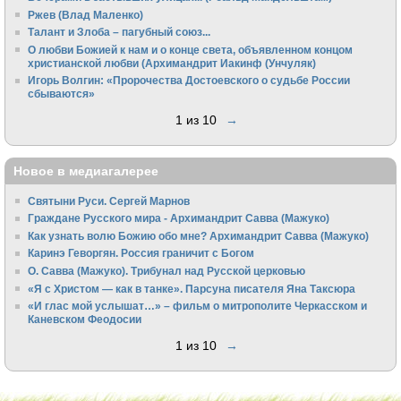
Ржев (Влад Маленко)
Талант и Злоба – пагубный союз...
О любви Божией к нам и о конце света, объявленном концом
христианской любви (Архимандрит Иакинф (Унчуляк)
Игорь Волгин: «Пророчества Достоевского о судьбе России
сбываются»
1 из 10
→
Новое в медиагалерее
Святыни Руси. Сергей Марнов
Граждане Русского мира - Архимандрит Савва (Мажуко)
Как узнать волю Божию обо мне? Архимандрит Савва (Мажуко)
Каринэ Геворгян. Россия граничит с Богом
О. Савва (Мажуко). Трибунал над Русской церковью
«Я с Христом — как в танке». Парсуна писателя Яна Таксюра
«И глас мой услышат…» – фильм о митрополите Черкасском и
Каневском Феодосии
1 из 10
→