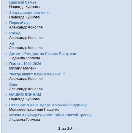
Царской Семье
Надежда Кушкова
Зовут... зовут они меня
Надежда Кушкова
Первый луч
Александр Конопля
Сосед
Александр Конопля
Ад
Александр Конопля
Детям о Рождестве Иоанна Предтечи
Людмила Громова
Память 1941-2026
Михаил Малеин
"Когда шипит в тиши машина..."
Александр Конопля
Снег
Александр Конопля
НАШИМ ВОИНАМ
Надежда Кушкова
Сказание о жене Адера и о рыжей блуднице
Монахиня Евфимия Пащенко
Можно ли увидеть Бога? Тайна Святой Троицы
Людмила Громова
1 из 10
→