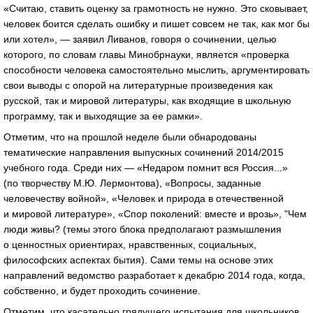
«Считаю, ставить оценку за грамотность не нужно. Это сковывает,
человек боится сделать ошибку и пишет совсем не так, как мог бы
или хотел», — заявил Ливанов, говоря о сочинении, целью
которого, по словам главы Минобрнауки, является «проверка
способности человека самостоятельно мыслить, аргументировать
свои выводы с опорой на литературные произведения как
русской, так и мировой литературы, как входящие в школьную
программу, так и выходящие за ее рамки».
Отметим, что на прошлой неделе были обнародованы
тематические направления выпускных сочинений 2014/2015
учебного года. Среди них — «Недаром помнит вся Россия...»
(по творчеству М.Ю. Лермонтова), «Вопросы, заданные
человечеству войной», «Человек и природа в отечественной
и мировой литературе», «Спор поколений: вместе и врозь», "Чем
люди живы? (темы этого блока предполагают размышления
о ценностных ориентирах, нравственных, социальных,
философских аспектах бытия). Сами темы на основе этих
направлений ведомство разработает к декабрю 2014 года, когда,
собственно, и будет проходить сочинение.
Отметим, что касательно грядущего испытания для школьников