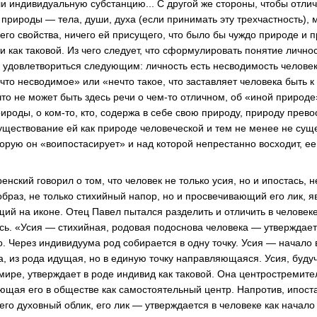
ли индивидуальную субстанцию... С другой же стороны, чтобы отли
 природы — тела, души, духа (если принимать эту трехчастность),
го свойства, ничего ей присущего, что было бы чуждо природе и
 как таковой. Из чего следует, что сформулировать понятие лично
удовлетвориться следующим: личность есть несводимость человек
что несводимое» или «нечто такое, что заставляет человека быть к
о не может быть здесь речи о чем-то отличном, об «иной природе»,
рироды, о ком-то, кто, содержа в себе свою природу, природу превос
уществование ей как природе человеческой и тем не менее не суще
орую он «воипостасирует» и над которой непрестанно восходит, ее
ский говорил о том, что человек не только усия, но и ипостась, н
 образ, не только стихийный напор, но и просвечивающий его лик,
щий на иконе. Отец Павел пытался разделить и отличить в челове
сь. «Усия — стихийная, родовая подоснова человека — утверждаетс
. Через индивидуума род собирается в одну точку. Усия — начало 
, из рода идущая, но в единую точку направляющаяся. Усия, буду
мире, утверждает в роде индивид как таковой. Она центростремите
ющая его в обществе как самостоятельный центр. Напротив, ипост
его духовный облик, его лик — утверждается в человеке как начал