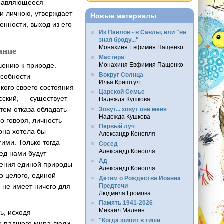
правляющееся
и личною, утверждает
Новые материалы
енности, выход из его
Из Павлов - в Савлы, или "не
зная броду..."
ание
Монахиня Евфимия Пащенко
Мастера
шению к природе.
Монахиня Евфимия Пащенко
Вокруг Солнца
особности
Илья Криштул
ского своего состояния
Царской Семье
сский, — существует
Надежда Кушкова
утем отказа обладать
Зовут... зовут они меня
Надежда Кушкова
о говоря, личность
Первый луч
 она хотела бы
Александр Конопля
гими. Только тогда
Сосед
Александр Конопля
ед нами будут
Ад
ления единой природы
Александр Конопля
о целого, единой
Детям о Рождестве Иоанна
Предтечи
 не имеет ничего для
Людмила Громова
Память 1941-2026
Михаил Малеин
ь, исходя
"Когда шипит в тиши
те падшего мира люди