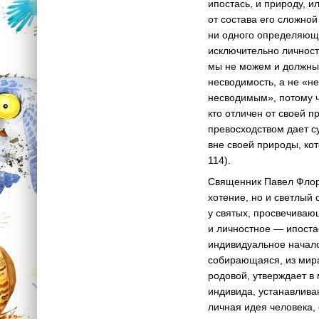
ипостась, и природу, и
от состава его сложной
ни одного определяюще
исключительно личности
мы не можем и должны 
несводимость, а не «не
несводимым», потому чт
кто отличен от своей п
превосходством дает с
вне своей природы, кот
114).
Священник Павел Флорен
хотение, но и светлый
у святых, просвечиваю
и личностное — ипоста
индивидуальное начало
собирающаяся, из мира
родовой, утверждает в 
индивида, устанавлива
личная идея человека, 