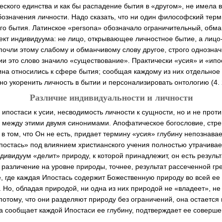
еского единства и как бы распадение бытия в «другом», не имела 
бозначения личности. Надо сказать, что ни один философский терм
го бытия. Латинское «persona» обозначало ограничительный, обма
ект индивидуума: не лицо, открывающее личностное бытие, а лицо
почли этому слабому и обманчивому слову другое, строго однозна
 это слово значило «существование». Практически «усия» и «ипо
на относились к сфере бытия; сообщая каждому из них отдельное 
о укоренить личность в бытии и персонализировать онтологию (4. 2
Различие индивидуальности и личности
ипостаси к усии, несводимость личности к сущности, но и не проти
 между этими двумя синонимами. Апофатическое богословие, стр
 а в том, что Он не есть, придает термину «усия» глубину непознава
постась» под влиянием христианского учения полностью утрачивае
дивидуум «делит» природу, к которой принадлежит, он есть результ
 различение на уровне природы, точнее, результат рассеченной гр
, где каждая Ипостась содержит Божественную природу во всей ее 
 Но, обладая природой, ни одна из них природой не «владеет», не
потому, что они разделяют природу без ограничений, она остается
 сообщает каждой Ипостаси ее глубину, подтверждает ее соверш