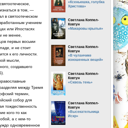
«Ксеньюшка, голубка
 святоотеческое,
Христова»
изнаться в том, —
чал в святоотеческом
Светлана Коппел-
разработанным учением
Ковтун
ицах или Ипостасях
«Макаровы крылья»
м не менее,
тцов первых восьми
Светлана Коппел-
ападе, и не стоит
Ковтун
ится к его личности.
«В чуланчике
изношенных вещей»
кой мысли,
ного, создавшего
6).
Светлана Коппел-
Ковтун
 православные
«Сквозь тень»
«разделяя между Тремя
софский термин,
ейский собор для
Светлана Коппел-
ая тождественность
Ковтун
«Высекательница
ие кого-то как
Искр»
обой, а с кем-то
 чуждо одновременное