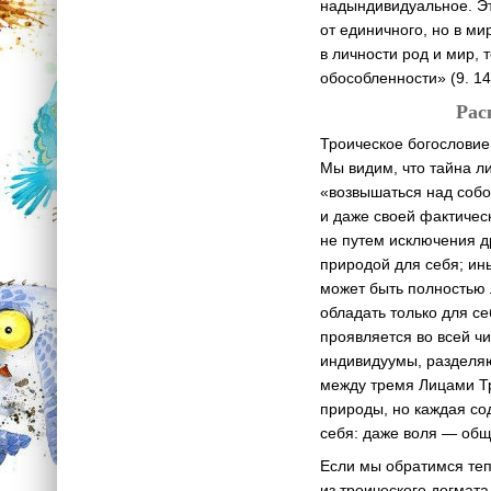
надындивидуальное. Эт
от единичного, но в м
в личности род и мир, 
обособленности» (9. 14
Рас
Троическое богословие
Мы видим, что тайна л
«возвышаться над собой
и даже своей фактичес
не путем исключения др
природой для себя; ины
может быть полностью л
обладать только для се
проявляется во всей ч
индивидуумы, разделяю
между тремя Лицами Тр
природы, но каждая со
себя: даже воля — общ
Если мы обратимся теп
из троического догмат