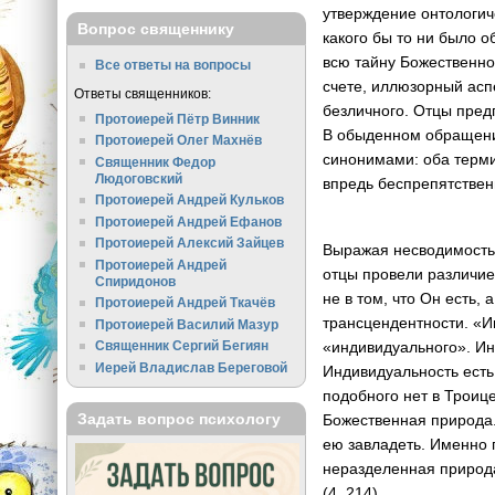
утверждение онтологич
Вопрос священнику
какого бы то ни было о
всю тайну Божественно
Все ответы на вопросы
счете, иллюзорный асп
Ответы священников:
безличного. Отцы пред
Протоиерей Пётр Винник
В обыденном обращении
Протоиерей Олег Махнёв
синонимами: оба терми
Священник Федор
Людоговский
впредь беспрепятственн
Протоиерей Андрей Кульков
Протоиерей Андрей Ефанов
Протоиерей Алексий Зайцев
Выражая несводимость 
Протоиерей Андрей
отцы провели различие
Спиридонов
не в том, что Он есть,
Протоиерей Андрей Ткачёв
трансцендентности. «И
Протоиерей Василий Мазур
«индивидуального». Ин
Священник Сергий Бегиян
Иерей Владислав Береговой
Индивидуальность есть
подобного нет в Троице
Задать вопрос психологу
Божественная природа.
ею завладеть. Именно 
неразделенная природа
(4. 214).