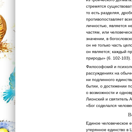
стремятся существоват
то есть разделяя, дро
противопоставляет всем
личностью, является н
частям, или человеческ
значении, в богословс
он не только часть цел
он является; каждый п
природы» (6. 102-103).
Философский и психоло
рассуждениях на обычн
ни подлинного единств
бытии, о достижении п
о возможности и однов
Лионский и святитель 
«Бог соделался челове
В
Единое человеческое е
утерянное единство в 