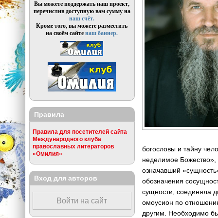
Вы можете поддержать наш проект,
перечислив доступную вам сумму на
наш счёт.
Кроме того, вы можете разместить
на своём сайте
наш баннер.
Правила
Правила для посетителей сайта
Международного клуба
православных литераторов
богословы и тайну чел
«Омилия»
неделимое Божество», 
означавший «сущность»
Вход для авторов
обозначения сосущност
сущности, соединяла дв
Войти на сайт
омоусион по отношению
другим. Необходимо бы