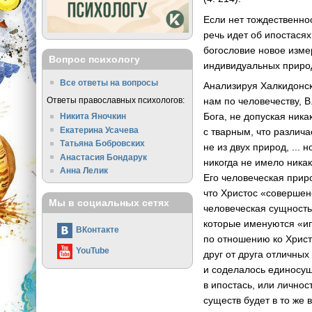
Если нет тождественнос
речь идет об ипостасях
богословие новое изме
Вопрос психологу
индивидуальных приро
Все ответы на вопросы
Анализируя Халкидонск
Ответы православных психологов:
нам по человечеству, 
Бога, не допуская ник
Никита Яночкин
Екатерина Усачева
с тварным, что различа
Татьяна Бобровских
не из двух природ, ...
Анастасия Бондарук
никогда не имело никак
Анна Лелик
Его человеческая прир
что Христос «совершен
Мы в социальных сетях
человеческая сущность 
которые именуются «и
ВКонтакте
по отношению ко Христ
YouTube
друг от друга отличны
и соделалось единосущ
в ипостась, или личнос
существ будет в то же 