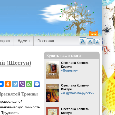
лерея
Админ
Гостевая
Купить наши книги
ий (Шестун)
Светлана Коппел-
Ковтун
«Полотно»
Светлана Коппел-
Ковтун
Пресвятой Троицы
«Я думаю по-русски»
православной
 человеческую личность
Светлана Коппел-
. Трудность
Ковтун