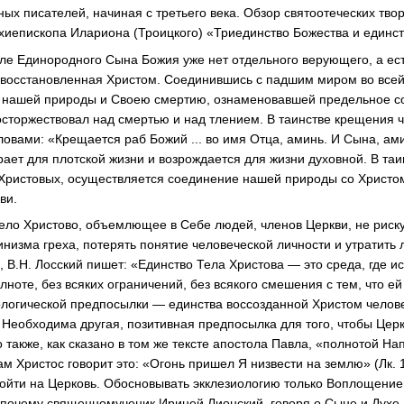
ых писателей, начиная с третьего века. Обзор святоотеческих тво
рхиепископа Илариона (Троицкого) «Триединство Божества и единст
е Единородного Сына Божия уже нет отдельного верующего, а ест
, восстановленная Христом. Соединившись с падшим миром во всей
из нашей природы и Своею смертию, ознаменовавшей предельное 
сторжествовал над смертью и над тлением. В таинстве крещения ч
ловами: «Крещается раб Божий ... во имя Отца, аминь. И Сына, ами
ает для плотской жизни и возрождается для жизни духовной. В таи
 Христовых, осуществляется соединение нашей природы со Христ
ви.
ело Христово, объемлющее в Себе людей, членов Церкви, не риск
низма греха, потерять понятие человеческой личности и утратить
, В.Н. Лосский пишет: «Единство Тела Христова — это среда, где и
лноте, без всяких ограничений, без всякого смешения с тем, что ей
ологической предпосылки — единства воссозданной Христом чело
 Необходима другая, позитивная предпосылка для того, чтобы Церк
 также, как сказано в том же тексте апостола Павла, «полнотой Н
Сам Христос говорит это: «Огонь пришел Я низвести на землю» (Лк. 
сойти на Церковь. Обосновывать экклезиологию только Воплощением
т почему священномученик Ириней Лионский, говоря о Сыне и Духе,