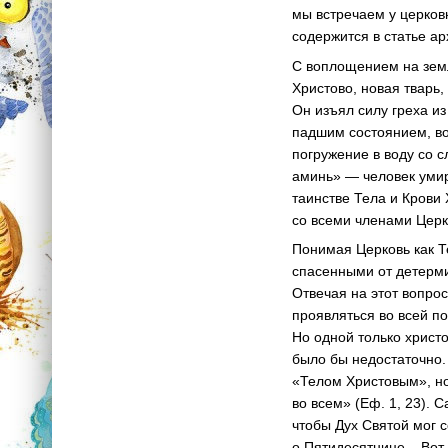
мы встречаем у церковн
содержится в статье а
С воплощением на земл
Христово, новая тварь
Он изъял силу греха 
падшим состоянием, во
погружение в воду со с
аминь» — человек умир
таинстве Тела и Крови
со всеми членами Церк
Понимая Церковь как Т
спасенными от детерми
Отвечая на этот вопрос
проявляться во всей по
Но одной только христ
было бы недостаточно.
«Телом Христовым», но
во всем» (Еф. 1, 23). 
чтобы Дух Святой мог 
о Пятидесятнице... Во