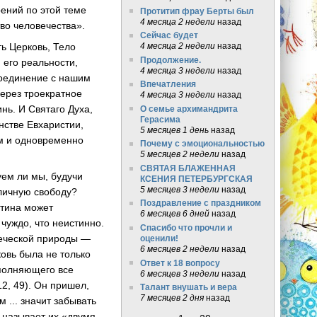
рений по этой теме
Протитип фрау Берты был
4 месяца 2 недели
назад
во человечества».
Сейчас будет
ь Церковь, Тело
4 месяца 2 недели
назад
Продолжение.
 его реальности,
4 месяца 3 недели
назад
соединение с нашим
Впечатления
ерез троекратное
4 месяца 3 недели
назад
нь. И Святаго Духа,
О семье архимандрита
Герасима
нстве Евхаристии,
5 месяцев 1 день
назад
ом и одновременно
Почему с эмоциональностью
5 месяцев 2 недели
назад
СВЯТАЯ БЛАЖЕННАЯ
уем ли мы, будучи
КСЕНИЯ ПЕТЕРБУРГСКАЯ
5 месяцев 3 недели
назад
 личную свободу?
Поздравление с праздником
стина может
6 месяцев 6 дней
назад
 чуждо, что неистинно.
Спасибо что прочли и
веческой природы —
оценили!
6 месяцев 2 недели
назад
овь была не только
Ответ к 18 вопросу
аполняющего все
6 месяцев 3 недели
назад
12, 49). Он пришел,
Талант внушать и вера
7 месяцев 2 дня
назад
 ... значит забывать
 называет их «двумя