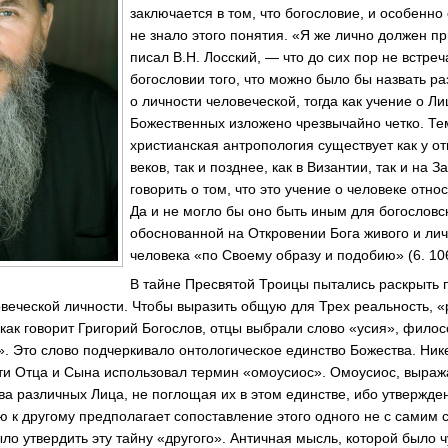
заключается в том, что богословие, и особенно
не знало этого понятия. «Я же лично должен пр
писал В.Н. Лосский, — что до сих пор не встре
богословии того, что можно было бы назвать 
о личности человеческой, тогда как учение о Л
Божественных изложено чрезвычайно четко. Те
христианская антропология существует как у о
веков, так и позднее, как в Византии, так и на З
говорить о том, что это учение о человеке относ
Да и не могло бы оно быть иным для богословс
обоснованной на Откровении Бога живого и лич
человека «по Своему образу и подобию» (6. 10
В тайне Пресвятой Троицы пытались раскрыть
овеческой личности. Чтобы выразить общую для Трех реальность, 
как говорит Григорий Богослов, отцы выбрали слово «усия», фило
. Это слово подчеркивало онтологическое единство Божества. Ник
и Отца и Сына использовал термин «омоусиос». Омоусиос, выраж
а различных Лица, не поглощая их в этом единстве, ибо утвержден
 к другому предполагает сопоставление этого одного не с самим с
ло утвердить эту тайну «другого». Античная мысль, которой было