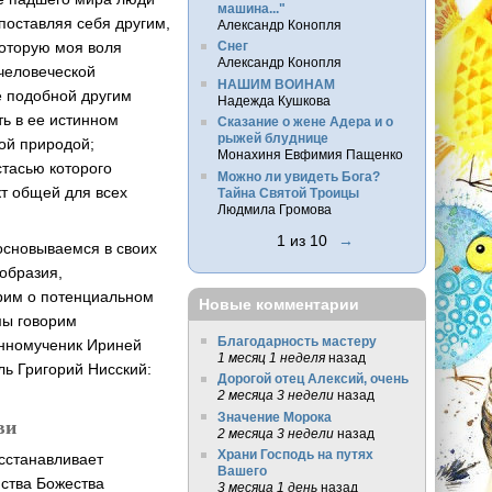
машина..."
поставляя себя другим,
Александр Конопля
которую моя воля
Снег
Александр Конопля
 человеческой
НАШИМ ВОИНАМ
е подобной другим
Надежда Кушкова
ть в ее истинном
Сказание о жене Адера и о
рыжей блуднице
ной природой;
Монахиня Евфимия Пащенко
стасью которого
Можно ли увидеть Бога?
т общей для всех
Тайна Святой Троицы
Людмила Громова
1 из 10
→
основываемся в своих
образия,
орим о потенциальном
Новые комментарии
мы говорим
Благодарность мастеру
енномученик Ириней
1 месяц 1 неделя
назад
ль Григорий Нисский:
Дорогой отец Алексий, очень
2 месяца 3 недели
назад
Значение Морока
ви
2 месяца 3 недели
назад
Храни Господь на путях
сстанавливает
Вашего
нства Божества
3 месяца 1 день
назад