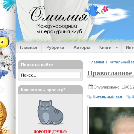
Перейти к основному содержанию
Омилия
Международный
литературный клуб
Главная
Рубрики
Авторы
Книги
Ин
Вы здесь
Главная
Читальный з
Поиск на сайте
Православное 
Опубликовано: 16/03/
Как помочь проекту?
Читальный зал
Ч
ДОРОГИЕ ДРУЗЬЯ!