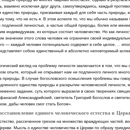
ь, взаимно исключая друг друга, самоутверждаясь, каждый противо
бя единство природы, присваивая каждый для себя часть природы, 
у тому, что не есть я. В этом аспекте то, что мы обычно называем
е подлинной личностью, а частью общей природы, более или мене
им индивидуумам, из которых состоит человечество. Но как личнос
ком значении этого слова человек не ограничен своей индивидуаль
ого — каждый человек потенциально содержит в себе целое, ... ипо
редставляет собою единственный и абсолютно неповторимый аспек
гический взгляд на проблему личности заключается в том, что мы 
ом опыте, который не открывает нам ни подлинного личного много
а природы. В случае богословского осмысления проблемы мы гов
одлинного единства природы и раскрытии человеческой личности, 
ременно задании, суть которого выразили в своих творениях свящ
Афанасий Александрийский, святитель Григорий Богослов и святите
ком, дабы человек смог стать Богом».
осстановление единого человеческого естества в Церк
стество, рассеченное грехом на множество враждующих частей, во
Церкви. Мысль о единстве человечества в Церкви по образу триеди