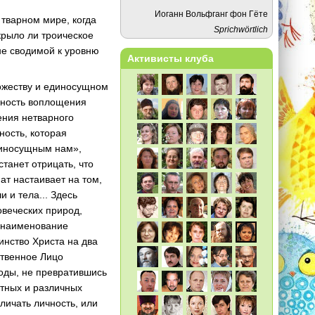
Иоганн Вольфганг фон Гёте
 тварном мире, когда
Sprichwörtlich
крыло ли троическое
не сводимой к уровню
Активисты клуба
Божеству и единосущном
ьность воплощения
ения нетварного
ность, которая
единосущным нам»,
танет отрицать, что
ат настаивает на том,
 и тела... Здесь
овеческих природ,
о наименование
инство Христа на два
ственное Лицо
оды, не превратившись
остных и различных
личать личность, или