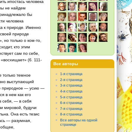
чить ипостась человека
 мы не найдем
 принадлежало бы
сти человека
а к природе. Именно
 своей природе
 но только о ком-то,
ходит, кто этим
ствует сам по себе,
 «восхищает» (6. 111-
Все авторы
1-я страница
е только темное
2-я страница
 явно выступающий
3-я страница
ке природное — усию —
4-я страница
я в нем как его
5-я страница
в себя, — в себя
6-я страница
чи мировой, будучи
7-я страница
льна. Она есть тезис
8-я страница
Все авторы на одной
ась — разумная,
странице
о общее,