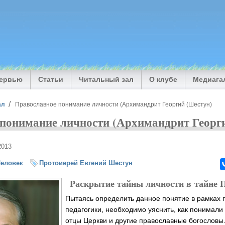
тервью
Статьи
Читальный зал
О клубе
Медиага
ал
Православное понимание личности (Архимандрит Георгий (Шестун)
понимание личности (Архимандрит Георг
2013
еловек
Протоиерей Евгений Шестун
Раскрытие тайны личности в тайне 
Пытаясь определить данное понятие в рамках 
педагогики, необходимо уяснить, как понимали
отцы Церкви и другие православные богословы