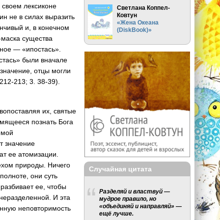
в своем лексиконе
Светлана Коппел-
Ковтун
ин не в силах выразить
«Жена Океана
нчивый и, в конечном
(DiskBook)»
-маска существа
чное — «ипостась».
стась» были вначале
значение, отцы могли
12-213; 3. 38-39).
вопоставляя их, святые
емящееся познать Бога
емой
т значение
ат ее атомизации.
ехом природы. Ничего
Случайная цитата
полноте, они суть
 разбивает ее, чтобы
Разделяй и властвуй —
 неразделенной. И эта
мудрое правило, но
«объединяй и направляй» —
енную неповторимость
ещё лучше.