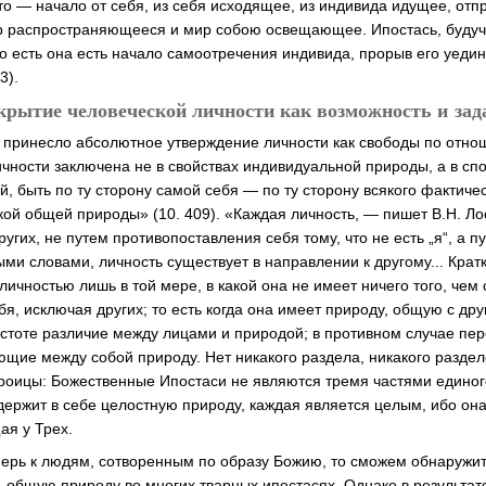
о — начало от себя, из себя исходящее, из индивида идущее, от
ир распространяющееся и мир собою освещающее. Ипостась, будуч
то есть она есть начало самоотречения индивида, прорыв его уедин
3).
крытие человеческой личности как возможность и зад
 принесло абсолютное утверждение личности как свободы по отно
ичности заключена не в свойствах индивидуальной природы, а в сп
, быть по ту сторону самой себя — по ту сторону всякого фактиче
кой общей природы» (10. 409). «Каждая личность, — пишет В.Н. Ло
угих, не путем противопоставления себя тому, что не есть „я“, а п
ми словами, личность существует в направлении к другому... Кратк
ичностью лишь в той мере, в какой она не имеет ничего того, чем
бя, исключая других; то есть когда она имеет природу, общую с дру
истоте различие между лицами и природой; в противном случае пер
щие между собой природу. Нет никакого раздела, никакого разде
оицы: Божественные Ипостаси не являются тремя частями единог
держит в себе целостную природу, каждая является целым, ибо она
ая у Трех.
ерь к людям, сотворенным по образу Божию, то сможем обнаружит
а, общую природу во многих тварных ипостасях. Однако в результа