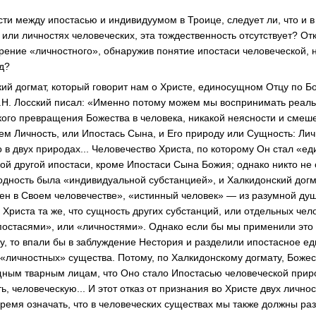
ти между ипостасью и индивидуумом в Троице, следует ли, что и в
 или личностях человеческих, эта тождественность отсутствует? От
рение «личностного», обнаружив понятие ипостаси человеческой, 
д?
ий догмат, который говорит нам о Христе, единосущном Отцу по 
В.Н. Лосский писал: «Именно потому можем мы воспринимать реал
акого превращения Божества в человека, никакой неясности и смеш
ем Личность, или Ипостась Сына, и Его природу или Сущность: Лич
 но в двух природах... Человечество Христа, по которому Он стал «
ой другой ипостаси, кроме Ипостаси Сына Божия; однако никто не с
одность была «индивидуальной субстанцией», и Халкидонский догм
ен в Своем человечестве», «истинный человек» — из разумной души
Христа та же, что сущность других субстанций, или отдельных чел
постасями», или «личностями». Однако если бы мы применили эт
у, то впали бы в заблуждение Нестория и разделили ипостасное ед
х «личностных» существа. Потому, по Халкидонскому догмату, Боже
ным тварным лицам, что Оно стало Ипостасью человеческой прир
ть, человеческую... И этот отказ от признания во Христе двух личн
время означать, что в человеческих существах мы также должны раз