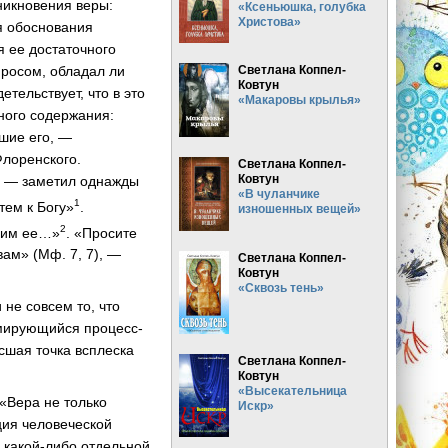
зникновения веры:
«Ксеньюшка, голубка
Христова»
ля обоснования
я ее достаточного
росом, обладал ли
Светлана Коппел-
Ковтун
тельствует, что в это
«Макаровы крылья»
зного содержания:
вшие его, —
лоренского.
Светлана Коппел-
Ковтун
у, — заметил однажды
«В чуланчике
1
тем к Богу»
.
изношенных вещей»
2
ущим ее…»
. «Просите
вам» (Мф. 7, 7), —
Светлана Коппел-
Ковтун
«Сквозь тень»
не совсем то, что
рмирующийся процесс-
сшая точка всплеска
Светлана Коппел-
Ковтун
«Высекательница
 «Вера не только
Искр»
ция человеческой
 какой-либо отдельной