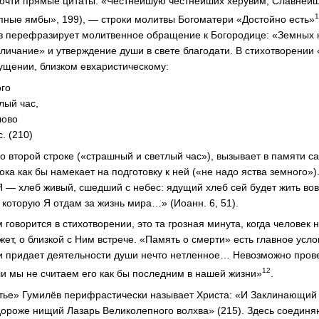
почти прямые цитаты: «Честнейшую честнейших херувим, Славней
1
ные ямбы», 199), — строки молитвы Богоматери «Достойно есть»
ёв перефразирует молитвенное обращение к Богородице: «Земных
ичание» и утверждение души в свете благодати. В стихотворении
ущении, близком евхаристическому:
ого
лый час,
лово
. (210)
о второй строке («страшный и светлый час»), вызывает в памяти 
ока как бы намекает на подготовку к ней («не надо яства земного»)
Я — хлеб живый, сшедший с небес: ядущий хлеб сей будет жить вов
 которую Я отдам за жизнь мира…» (Иоанн. 6, 51).
 говорится в стихотворении, это та грозная минута, когда человек
жет, о близкой с Ним встрече. «Память о смерти» есть главное усло
и придает деятельности души нечто нетленное… Невозможно прове
12
и мы не считаем его как бы последним в нашей жизни»
.
тье» Гумилёв перифрастически называет Христа: «И Заклинающий 
дороже нищий Лазарь Великолепного волхва» (215). Здесь соединя