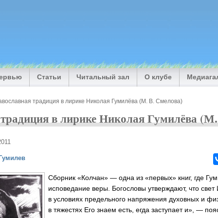
тервью
Статьи
Читальный зал
О клубе
Медиага
вославная традиция в лирике Николая Гумилёва (М. В. Смелова)
традиция в лирике Николая Гумилёва (М.
2011
Гумилев
Сборник «Колчан» — одна из «первых» книг, где Гу
исповедание веры. Богословы утверждают, что свет
в условиях предельного напряжения духовных и физ
в тяжестях Его знаем есть, егда заступает и», — п