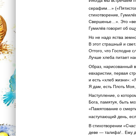
Иногда мы встречаем 
серафим…» («Пятистоп
стихотворение, Гумил
Свершенье…». Это «вел
Гумилёв говорит об ощ
Но не надо яства земн
В этот страшный и свет
Оттого, что Господне с
Лучше хлеба питает нас
Образ, нарисованный в
евхаристии, первая стр
и есть «хлеб жизни»: «
Я дам, есть Плоть Моя,
Наступление, о котором
Бога, памятуя, быть мо
«Памятование о смерт
наступающий день, есл
В стихотворении «Счас
деве — талифа!.. Ему 