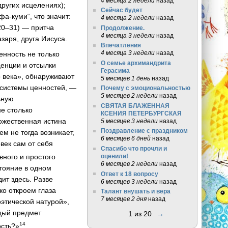
4 месяца 2 недели
назад
других исцелениях);
Сейчас будет
фа-куми“, что значит:
4 месяца 2 недели
назад
 20–31) — притча
Продолжение.
4 месяца 3 недели
назад
заря, друга Иисуса.
Впечатления
4 месяца 3 недели
назад
енность не только
О семье архимандрита
ценции и отсылки
Герасима
о века», обнаруживают
5 месяцев 1 день
назад
 системы ценностей, —
Почему с эмоциональностью
5 месяцев 2 недели
назад
ьную
СВЯТАЯ БЛАЖЕННАЯ
е столько
КСЕНИЯ ПЕТЕРБУРГСКАЯ
Божественная истина
5 месяцев 3 недели
назад
Поздравление с праздником
м не тогда возникает,
6 месяцев 6 дней
назад
овек сам от себя
Спасибо что прочли и
вного и простого
оценили!
6 месяцев 2 недели
назад
стояние в одном
Ответ к 18 вопросу
ит здесь. Разве
6 месяцев 3 недели
назад
ко откроем глаза
Талант внушать и вера
7 месяцев 2 дня
назад
оэтической натурой»,
ждый предмет
1 из 20
→
14
ость?»