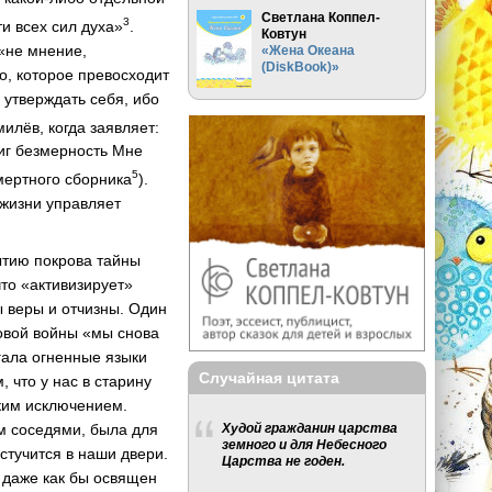
Светлана Коппел-
3
и всех сил духа»
.
Ковтун
«не мнение,
«Жена Океана
(DiskBook)»
о, которое превосходит
ен утверждать себя, ибо
илёв, когда заявляет:
иг безмерность Мне
5
смертного сборника
).
 жизни управляет
ытию покрова тайны
что «активизирует»
 веры и отчизны. Один
ровой войны «мы снова
игала огненные языки
Случайная цитата
 что у нас в старину
ким исключением.
ем соседями, была для
Худой гражданин царства
земного и для Небесного
 стучится в наши двери.
Царства не годен.
 даже как бы освящен