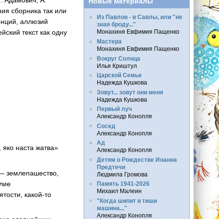
. Адамович, А.
Новые материалы
ия сборника так или
Из Павлов - в Савлы, или "не
нций, аллюзий
зная броду..."
йский текст как одну
Монахиня Евфимия Пащенко
Мастера
Монахиня Евфимия Пащенко
Вокруг Солнца
Илья Криштул
Царской Семье
Надежда Кушкова
Зовут... зовут они меня
Надежда Кушкова
Первый луч
Александр Конопля
Сосед
Александр Конопля
Ад
 яко наста жатва»
Александр Конопля
Детям о Рождестве Иоанна
Предтечи
 — землепашество,
Людмила Громова
илие
Память 1941-2026
Михаил Малеин
тости, какой-то
"Когда шипит в тиши
машина..."
Александр Конопля