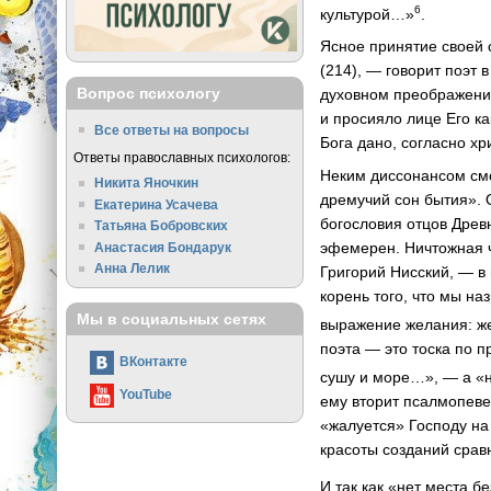
6
культурой…»
.
Ясное принятие своей 
(214), — говорит поэт
Вопрос психологу
духовном преображении
и просияло лице Его ка
Все ответы на вопросы
Бога дано, согласно хр
Ответы православных психологов:
Неким диссонансом смо
Никита Яночкин
дремучий сон бытия». 
Екатерина Усачева
богословия отцов Древ
Татьяна Бобровских
эфемерен. Ничтожная ч
Анастасия Бондарук
Анна Лелик
Григорий Нисский, — в
корень того, что мы на
Мы в социальных сетях
выражение желания: же
поэта — это тоска по п
ВКонтакте
сушу и море…», — а «н
YouTube
ему вторит псалмопевец
«жалуется» Господу на
красоты созданий сравн
И так как «нет места бе