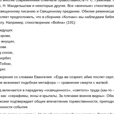
о многие современники отмечали православность Н. С. Гумилёва: Г
х, Н. Мандельштам и некоторые другие. Все «военные» стихотворен
 Священному писанию и Священному преданию. Обилие реминисце
оляет предположить, что в сборнике «Колчан» мы наблюдаем библе
ту. Например, стихотворение «Война» (191):
 идущих
 крови,
 жнущих,
ови.
ад сохою,
корбят,
 Тобою,
рят.
орения со словами Евангелия: «Егда же созреет, абие послет серп,
рвые возникает подобная метафора — сравнение смерти с жатвой.
д включается в парадигму «освященного», «святого» труда (как-то
к как: «серафимы, ясны и крылаты, За плечами воинов видны». Об
ксики подтверждает общее впечатление торжественности, приподня
енности события.