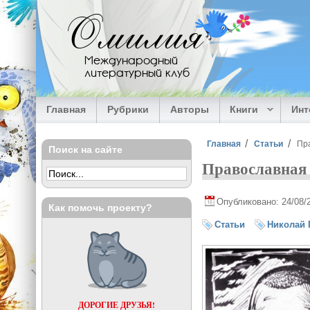
Перейти к основному содержанию
Омилия
Международный
литературный клуб
Главная
Рубрики
Авторы
Книги
Ин
Вы здесь
Главная
Статьи
Пра
Поиск на сайте
Православная 
Опубликовано: 24/08/
Как помочь проекту?
Статьи
Николай 
ДОРОГИЕ ДРУЗЬЯ!