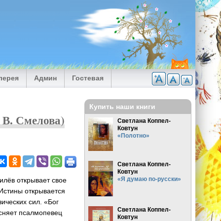
лерея
Админ
Гостевая
Купить наши книги
 В. Смелова)
Светлана Коппел-
Ковтун
«Полотно»
Светлана Коппел-
Ковтун
«Я думаю по-русски»
милёв открывает свое
 Истины открывается
ических сил. «Бог
Светлана Коппел-
оясняет псалмопевец
Ковтун