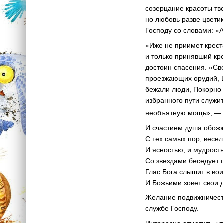
созерцание красоты тв
но любовь разве цветик
Господу со словами: «
«Иже не приимет креста
и только принявший кре
достоин спасения. «Сво
проезжающих орудий, В
бежали люди, Покорно 
избранного пути служи
необъятную мощь», — 
И счастием душа обож
С тех самых пор; весе
И ясностью, и мудрость
Со звездами беседует 
Глас Бога слышит в вои
И Божьими зовет свои 
Желание подвижничеств
службе Господу.