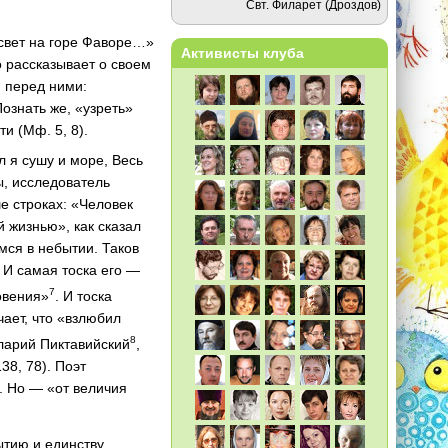
Свт. Филарет (Дроздов)
свет на горе Фаворе…»
Активисты клуба
о рассказывает о своем
 перед ними:
Познать же, «узреть»
и (Мф. 5, 8).
 я сушу и море, Весь
ы, исследователь
е строках: «Человек
 жизнью», как сказал
мся в небытии. Таков
. И самая тоска его —
7
овения»
. И тоска
чает, что «взлюбил
8
ларий Пиктавийский
,
38, 78). Поэт
. Но — «от величия
ытию и единству,