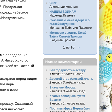
шую славнейших
Снег
1
. Продолжая
Александр Конопля
НАШИМ ВОИНАМ
 надежд небесное
Надежда Кушкова
 «Наступление»
Сказание о жене Адера и о
рыжей блуднице
Монахиня Евфимия Пащенко
Можно ли увидеть Бога?
Тайна Святой Троицы
Людмила Громова
1 из 10
→
само определение
. А Иисус Христос
Новые комментарии
ек; хлеб же, который
Благодарность мастеру
1 месяц 1 неделя
назад
 находится перед лицом
Дорогой отец Алексий, очень
2 месяца 3 недели
назад
вие веры:
Значение Морока
сти в вере
2 месяца 3 недели
назад
Храни Господь на путях
Вашего
проказу, Сказавший
3 месяца 14 часов
назад
Протитип фрау Берты был
ются несколько