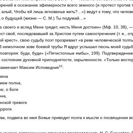
орений и осознание эфемерности всего земного (и протест против
 алый, Чтобы ей лишь мгновенье жить?…») ведут к тому, что челов
А о будущей (жизни — С. М.) Ты подумай…»
 своего и вслед Мене грядет, несть Меня достоин» (Мф. 10, 38), —
ст свой, последовавший за Христом путем самоотречения (т. е., о
й крест», свою судьбу поэт прозревает «в реве человеческой толпы
 немолчном зове боевой трубы Я вдруг услышал песнь моей судьб
повторяя: буди, буди» («Пятистопные ямбы», 199). Подтверждени
т состояние духовной приподнятости, окрыленности. «Только восто
10
замечает Максим Исповедник
:
жена
лием полна,
ю, о Боге
она,
нской тревоге
дороги.
а, подвига во имя Божье приводит поэта к мысли о посвящении в