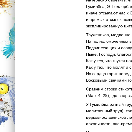
Интересно отметить, чт
Гумилёва, Э. Голлерба
иначе отсылают нас к
и прямых отсылок позв
эксплицированную цита
Тружеников, медленно
На полях, омоченных в
Подвиг сеющих и славу
Ныне, Господи, благосл
Как у тех, что гнутся н
Как у тех, что молят и с
Их сердца горят перед
Восковыми свечками го
Сравним строки стихотв
(Мар. 4, 29), где впе
У Гумилёва ратный тру
молитвенный труд), та
церковнославянской ле
архаичности, вне-врем