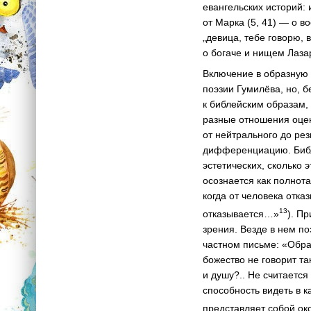
евангельских историй: 
от Марка (5, 41) — о в
„девица, тебе говорю, 
о богаче и нищем Лазар
Включение в образную 
поэзии Гумилёва, но, 
к библейским образам,
разные отношения оцен
от нейтрального до ре
дифференциацию. Библе
эстетических, сколько 
осознается как полнот
когда от человека отказ
13
отказывается…»
). П
зрения. Везде в нем п
частном письме: «Обра
божество не говорит та
и душу?.. Не считается
способность видеть в 
представляет собой ок