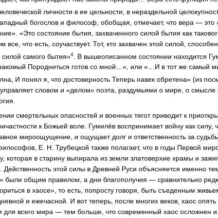
человеческой личности в ее цельности, в нераздельной целокупност
ападный богослов и философ, обобщая, отмечает, что вера — это 
ние». «Это состояние бытия, захваченного силой бытия как таковог
ром все, что есть, соучаствует. Тот, кто захвачен этой силой, способ
4
н силой самого бытия»
. В вышеописанном состоянии находится Гум
накомый Породниться готов со мной…», или «…И в тот же самый м
олна, И понял я, что достоверность Теперь навек обретена» (из по
управляет словом и «делом» поэта, раздумьями о мире, о смысле
огия.
ении смертельных опасностей и военных тягот приводит к приоткр
ричастности к Божьей воле. Гумилёв воспринимает войну как силу, 
вное мироощущение, и ощущает долг и ответственность за судьбы
философов, Е. Н. Трубецкой также полагает, что в годы Первой ми
лу, которая в старину выпирала из земли златоверхие храмы и заж
 Действенность этой силы в Древней Руси объясняется именно тем,
й» были общим правилом, а дни благополучия — сравнительно ред
ориться в хаосе», то есть, попросту говоря, быть съеденным живь
невной и ежечасной. И вот теперь, после многих веков, хаос опять
и для всего мира — тем больше, что современный хаос осложнен и