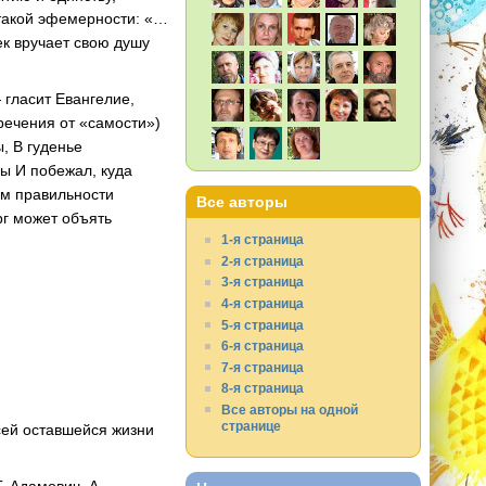
 такой эфемерности: «…
ек вручает свою душу
 гласит Евангелие,
тречения от «самости»)
, В гуденье
ы И побежал, куда
ем правильности
Все авторы
рг может объять
1-я страница
2-я страница
3-я страница
4-я страница
5-я страница
6-я страница
7-я страница
8-я страница
Все авторы на одной
странице
сей оставшейся жизни