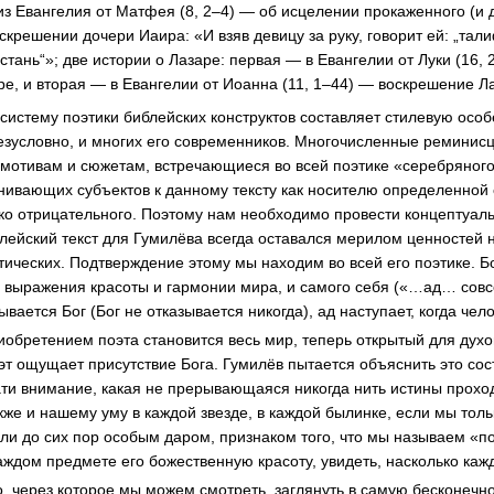
из Евангелия от Матфея (8, 2–4) — об исцелении прокаженного (и 
оскрешении дочери Иаира: «И взяв девицу за руку, говорит ей: „тали
встань“»; две истории о Лазаре: первая — в Евангелии от Луки (16,
е, и вторая — в Евангелии от Иоанна (11, 1–44) — воскрешение Ла
систему поэтики библейских конструктов составляет стилевую особ
безусловно, и многих его современников. Многочисленные реминис
 мотивам и сюжетам, встречающиеся во всей поэтике «серебряног
ивающих субъектов к данному тексту как носителю определенной
зко отрицательного. Поэтому нам необходимо провести концептуал
йский текст для Гумилёва всегда оставался мерилом ценностей н
этических. Подтверждение этому мы находим во всей его поэтике. 
а выражения красоты и гармонии мира, и самого себя («…ад… совсе
ывается Бог (Бог не отказывается никогда), ад наступает, когда чел
риобретением поэта становится весь мир, теперь открытый для духо
оэт ощущает присутствие Бога. Гумилёв пытается объяснить это со
ти внимание, какая не прерывающаяся никогда нить истины проход
кже и нашему уму в каждой звезде, в каждой былинке, если мы толь
 ли до сих пор особым даром, признаком того, что мы называем «п
каждом предмете его божественную красоту, увидеть, насколько ка
о, через которое мы можем смотреть, заглянуть в самую бесконечн