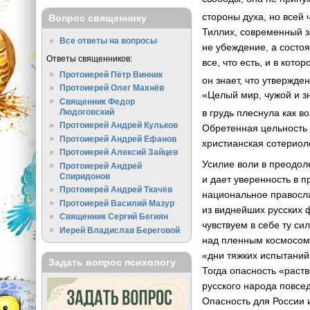
стороны духа, но всей 
Вопрос священнику
Тиллих, современный з
Все ответы на вопросы
не убеждение, а состоя
Ответы священников:
все, что есть, и в кото
Протоиерей Пётр Винник
он знает, что утвержде
Протоиерей Олег Махнёв
«Целый мир, чужой и з
Священник Федор
Людоговский
в грудь плеснула как в
Протоиерей Андрей Кульков
Обретенная цельность 
Протоиерей Андрей Ефанов
христианская сотериол
Протоиерей Алексий Зайцев
Усилие воли в преодол
Протоиерей Андрей
Спиридонов
и дает уверенность в п
Протоиерей Андрей Ткачёв
национальное правосла
Протоиерей Василий Мазур
из виднейших русских 
Священник Сергий Бегиян
чувствуем в себе ту си
Иерей Владислав Береговой
над пленным космосом.
«дни тяжких испытани
Задать вопрос психологу
Тогда опасность «раств
русского народа повсед
Опасность для России 