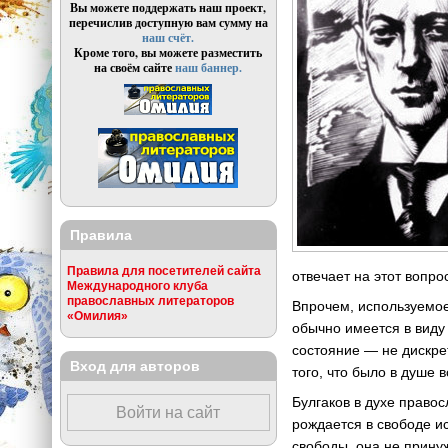
Вы можете поддержать наш проект,
перечислив доступную вам сумму на
наш счёт.
Кроме того, вы можете разместить
на своём сайте
наш баннер.
Правила
Правила для посетителей сайта
отвечает на этот вопро
Международного клуба
православных литераторов
Впрочем, используемое
«Омилия»
обычно имеется в виду
состояние — не дискре
Вход для авторов
того, что было в душе в
Булгаков в духе право
Войти на сайт
рождается в свободе ис
свободы, она не прину