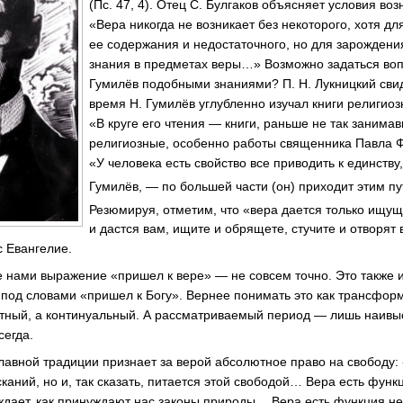
(Пс. 47, 4). Отец С. Булгаков объясняет условия во
«Вера никогда не возникает без некоторого, хотя д
ее содержания и недостаточного, но для зарождени
знания в предметах веры…» Возможно задаться воп
Гумилёв подобными знаниями? П. Н. Лукницкий свиде
время Н. Гумилёв углубленно изучал книги религио
«В круге его чтения — книги, раньше не так занима
религиозные, особенно работы священника Павла Ф
«У человека есть свойство все приводить к единств
Гумилёв, — по большей части (он) приходит этим пу
Резюмируя, отметим, что «вера дается только ищ
и дастся вам, ищите и обрящете, стучите и отворят 
с Евангелие.
 нами выражение «пришел к вере» — не совсем точно. Это также и 
 под словами «пришел к Богу». Вернее понимать это как трансфо
тный, а континуальный. А рассматриваемый период — лишь наивы
сегда.
славной традиции признает за верой абсолютное право на свободу:
каний, но и, так сказать, питается этой свободой… Вера есть функ
ждает, как принуждают нас законы природы… Вера есть функция не