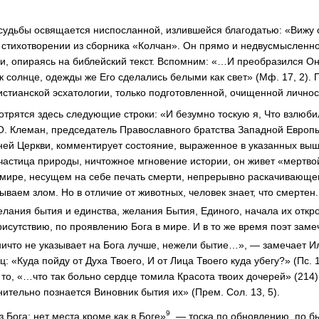
судьбы освящается ниспосланной, излившейся благодатью: «Вижу 
 в стихотворении из сборника «Колчан». Он прямо и недвусмысленн
, опираясь на библейский текст. Вспомним: «…И преобразился Он
к солнце, одежды же Его сделались белыми как свет» (Мф. 17, 2). 
истианской эсхатологии, только подготовленной, очищенной личност
трятся здесь следующие строки: «И безумно тоскую я, Что взлюбил
О. Клеман, председатель Православного братства Западной Европ
ней Церкви, комментирует состояние, выраженное в указанных выш
астица природы, ничтожное мгновение истории, он живет «мертвой
 мире, несущем на себе печать смерти, непрерывно раскачивающе
зываем злом. Но в отличие от животных, человек знает, что смертен
лания бытия и единства, желания Бытия, Единого, начала их откр
рисутствию, по проявлению Бога в мире. И в то же время поэт заме
ичто не указывает на Бога лучше, нежели бытие…», — замечает И
: «Куда пойду от Духа Твоего, И от Лица Твоего куда убегу?» (Пс. 1
 то, «…что так больно сердце томила Красота твоих дочерей» (214)
ительно познается Виновник бытия их» (Прем. Сол. 13, 5).
9
з Бога; нет места кроме как в Боге»
, — тоска по обновлению, по б