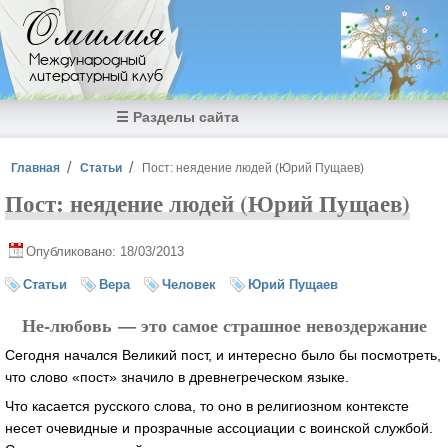
Перейти к основному содержанию
Омилия
Международный
литературный клуб
☰ Разделы сайта
Вы здесь
Главная
Статьи
Пост: неядение людей (Юрий Пущаев)
Пост: неядение людей (Юрий Пущаев)
Опубликовано: 18/03/2013
Статьи
Вера
Человек
Юрий Пущаев
Не-любовь — это самое страшное невоздержание
Сегодня начался Великий пост, и интересно было бы посмотреть,
что слово «пост» значило в древнегреческом языке.
Что касается русского слова, то оно в религиозном контексте
несет очевидные и прозрачные ассоциации с воинской службой.