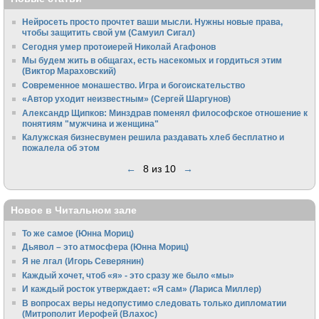
Нейросеть просто прочтет ваши мысли. Нужны новые права,
чтобы защитить свой ум (Самуил Сигал)
Сегодня умер протоиерей Николай Агафонов
Мы будем жить в общагах, есть насекомых и гордиться этим
(Виктор Мараховский)
Cовременное монашество. Игра и богоискательство
«Автор уходит неизвестным» (Сергей Шаргунов)
Александр Щипков: Минздрав поменял философское отношение к
понятиям "мужчина и женщина"
Калужская бизнесвумен решила раздавать хлеб бесплатно и
пожалела об этом
←
8 из 10
→
Новое в Читальном зале
То же самое (Юнна Мориц)
Дьявол – это атмосфера (Юнна Мориц)
Я не лгал (Игорь Северянин)
Каждый хочет, чтоб «я» - это сразу же было «мы»
И каждый росток утверждает: «Я сам» (Лариса Миллер)
В вопросах веры недопустимо следовать только дипломатии
(Митрополит Иерофей (Влахос)