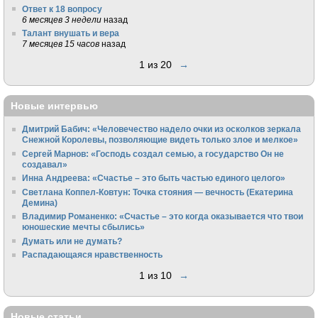
Ответ к 18 вопросу
6 месяцев 3 недели
назад
Талант внушать и вера
7 месяцев 15 часов
назад
1 из 20
→
Новые интервью
Дмитрий Бабич: «Человечество надело очки из осколков зеркала
Снежной Королевы, позволяющие видеть только злое и мелкое»
Сергей Марнов: «Господь создал семью, а государство Он не
создавал»
Инна Андреева: «Счастье – это быть частью единого целого»
Светлана Коппел-Ковтун: Точка стояния — вечность (Екатерина
Демина)
Владимир Романенко: «Счастье – это когда оказывается что твои
юношеские мечты сбылись»
Думать или не думать?
Распадающаяся нравственность
1 из 10
→
Новые статьи