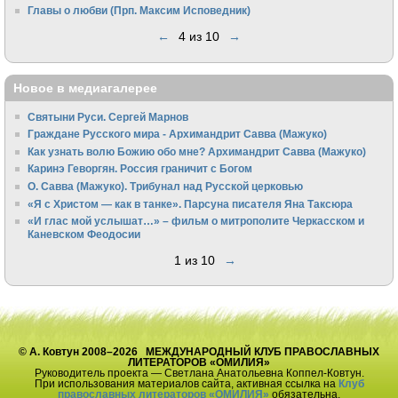
Главы о любви (Прп. Максим Исповедник)
←
4 из 10
→
Новое в медиагалерее
Святыни Руси. Сергей Марнов
Граждане Русского мира - Архимандрит Савва (Мажуко)
Как узнать волю Божию обо мне? Архимандрит Савва (Мажуко)
Каринэ Геворгян. Россия граничит с Богом
О. Савва (Мажуко). Трибунал над Русской церковью
«Я с Христом — как в танке». Парсуна писателя Яна Таксюра
«И глас мой услышат…» – фильм о митрополите Черкасском и
Каневском Феодосии
1 из 10
→
© А. Ковтун 2008–2026 МЕЖДУНАРОДНЫЙ КЛУБ ПРАВОСЛАВНЫХ
ЛИТЕРАТОРОВ «ОМИЛИЯ»
Руководитель проекта — Светлана Анатольевна Коппел-Ковтун.
При использования материалов сайта, активная ссылка на
Клуб
православных литераторов «ОМИЛИЯ»
обязательна.