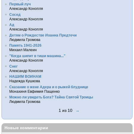
Первый луч
Александр Конопля
Сосед
Александр Конопля
Ад
Александр Конопля
Детям о Рождестве Иоанна Предтечи
Людмила Громова
Память 1941-2026
Михаил Малеин
"Когда шипит в тиши машина..."
Александр Конопля
Снег
Александр Конопля
НАШИМ ВОИНАМ
Надежда Кушкова
Сказание о жене Адера и о рыжей блуднице
Монахиня Евфимия Пащенко
Можно ли увидеть Бога? Тайна Святой Троицы
Людмила Громова
1 из 10
→
Новые комментарии