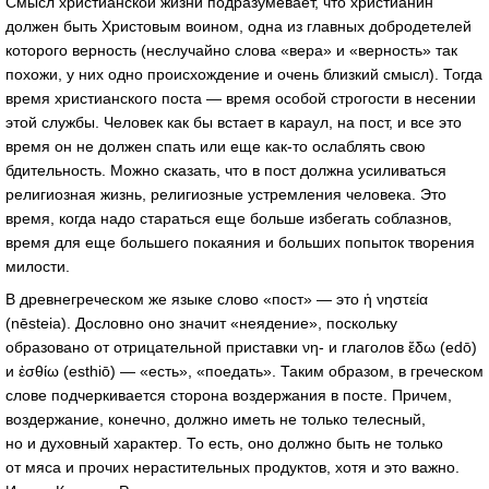
Смысл христианской жизни подразумевает, что христианин
должен быть Христовым воином, одна из главных добродетелей
которого верность (неслучайно слова «вера» и «верность» так
похожи, у них одно происхождение и очень близкий смысл). Тогда
время христианского поста — время особой строгости в несении
этой службы. Человек как бы встает в караул, на пост, и все это
время он не должен спать или еще как-то ослаблять свою
бдительность. Можно сказать, что в пост должна усиливаться
религиозная жизнь, религиозные устремления человека. Это
время, когда надо стараться еще больше избегать соблазнов,
время для еще большего покаяния и больших попыток творения
милости.
В древнегреческом же языке слово «пост» — это ἡ νηστεία
(nēsteia). Дословно оно значит «неядение», поскольку
образовано от отрицательной приставки νη- и глаголов ἔδω (edō)
и ἐσθίω (esthiō) — «есть», «поедать». Таким образом, в греческом
слове подчеркивается сторона воздержания в посте. Причем,
воздержание, конечно, должно иметь не только телесный,
но и духовный характер. То есть, оно должно быть не только
от мяса и прочих нерастительных продуктов, хотя и это важно.