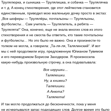
Трулялюрка, и сынишка — Трулялишка, и собачка — Трулялячка
и т. д.
А конец стихотворения, где этот лейтмотив становится
единственным, приводил мою маленькую дочку просто в экстаз:
„Все шоферы — Трулялёры, почтальоны — Труляльоны,
футболисты… Сам учитель — Трулялитель, а ребята —
Трулялята!“ Она, конечно, еще не знала многих слов из этого
стихотворения и не смогла бы ответить, кто такие почтальоны
и футболисты… Но это было не важно. Она и
произнести-то
толком не могла, а говорила: „
Та-ля-ля
, Талялинский“. И вот
мы с ней продолжили игру, предложенную Юлианом Тувимом
и его переводчиком Борисом Заходером. Я произносила
какую-нибудь
произвольную строчку, а она подхватывала:
Все игрушки…
Талялюшки.
Ну, а книжки?
Талялишки.
А Анюта?
Талялюта!
И так могло продолжаться до бесконечности, пока у меня
не исчерпывался запас подходящих слов. Долгое время это было