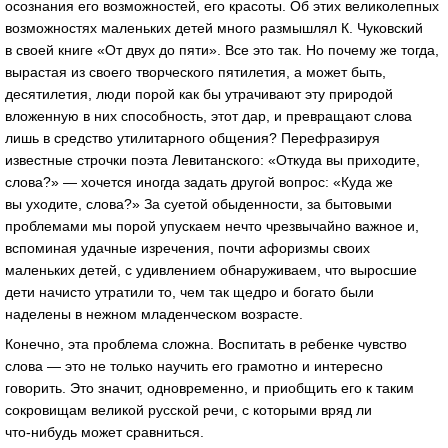
осознания его возможностей, его красоты. Об этих великолепных
возможностях маленьких детей много размышлял К. Чуковский
в своей книге «От двух до пяти». Все это так. Но почему же тогда,
вырастая из своего творческого пятилетия, а может быть,
десятилетия, люди порой как бы утрачивают эту природой
вложенную в них способность, этот дар, и превращают слова
лишь в средство утилитарного общения? Перефразируя
известные строчки поэта Левитанского: «Откуда вы приходите,
слова?» — хочется иногда задать другой вопрос: «Куда же
вы уходите, слова?» За суетой обыденности, за бытовыми
проблемами мы порой упускаем нечто чрезвычайно важное и,
вспоминая удачные изречения, почти афоризмы своих
маленьких детей, с удивлением обнаруживаем, что выросшие
дети начисто утратили то, чем так щедро и богато были
наделены в нежном младенческом возрасте.
Конечно, эта проблема сложна. Воспитать в ребенке чувство
слова — это не только научить его грамотно и интересно
говорить. Это значит, одновременно, и приобщить его к таким
сокровищам великой русской речи, с которыми вряд ли
что-нибудь
может сравниться.