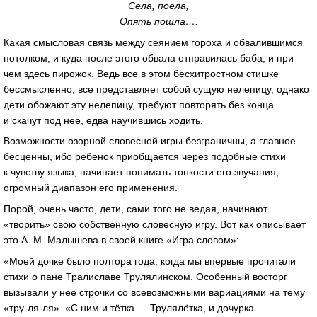
Села, поела,
Опять пошла….
Какая смысловая связь между сеянием гороха и обвалившимся
потолком, и куда после этого обвала отправилась баба, и при
чем здесь пирожок. Ведь все в этом бесхитростном стишке
бессмысленно, все представляет собой сущую нелепицу, однако
дети обожают эту нелепицу, требуют повторять без конца
и скачут под нее, едва научившись ходить.
Возможности озорной словесной игры безграничны, а главное —
бесценны, ибо ребенок приобщается через подобные стихи
к чувству языка, начинает понимать тонкости его звучания,
огромный диапазон его применения.
Порой, очень часто, дети, сами того не ведая, начинают
«творить» свою собственную словесную игру. Вот как описывает
это
А. М. Малышева
в своей книге «Игра словом»:
«Моей дочке было полтора года, когда мы впервые прочитали
стихи о пане Тралиславе Трулялинском. Особенный восторг
вызывали у нее строчки со всевозможными вариациями на тему
«тру-ля-ля»
. «С ним и тётка — Трулялётка, и дочурка —