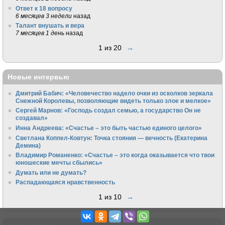
Ответ к 18 вопросу
6 месяцев 3 недели
назад
Талант внушать и вера
7 месяцев 1 день
назад
1 из 20
→
Новые интервью
Дмитрий Бабич: «Человечество надело очки из осколков зеркала
Снежной Королевы, позволяющие видеть только злое и мелкое»
Сергей Марнов: «Господь создал семью, а государство Он не
создавал»
Инна Андреева: «Счастье – это быть частью единого целого»
Светлана Коппел-Ковтун: Точка стояния — вечность (Екатерина
Демина)
Владимир Романенко: «Счастье – это когда оказывается что твои
юношеские мечты сбылись»
Думать или не думать?
Распадающаяся нравственность
1 из 10
→