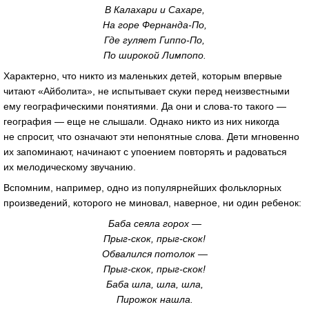
В Калахари и Сахаре,
На горе
Фернанда-По
,
Где гуляет
Гиппо-По
,
По широкой Лимпопо.
Характерно, что никто из маленьких детей, которым впервые
читают «Айболита», не испытывает скуки перед неизвестными
ему географическими понятиями. Да они и
слова-то
такого —
география — еще не слышали. Однако никто из них никогда
не спросит, что означают эти непонятные слова. Дети мгновенно
их запоминают, начинают с упоением повторять и радоваться
их мелодическому звучанию.
Вспомним, например, одно из популярнейших фольклорных
произведений, которого не миновал, наверное, ни один ребенок:
Баба сеяла горох —
Прыг-скок
,
прыг-скок
!
Обвалился потолок —
Прыг-скок
,
прыг-скок
!
Баба шла, шла, шла,
Пирожок нашла.