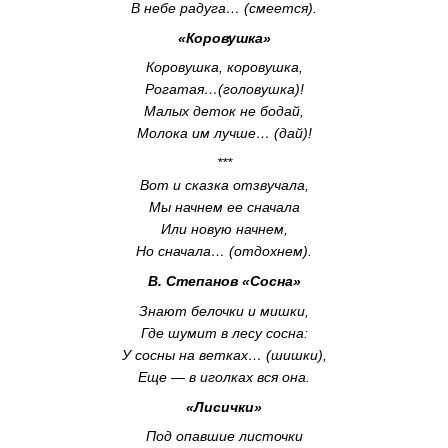
В небе радуга… (смеется).
«Коровушка»
Коровушка, коровушка,
Рогатая…(головушка)!
Малых деток не бодай,
Молока им лучше… (дай)!
***
Вот и сказка отзвучала,
Мы начнем ее сначала
Или новую начнем,
Но сначала… (отдохнем).
В. Степанов «Сосна»
Знают белочки и мишки,
Где шумит в лесу сосна:
У сосны на ветках… (шишки),
Еще — в иголках вся она.
«Лисички»
Под опавшие листочки