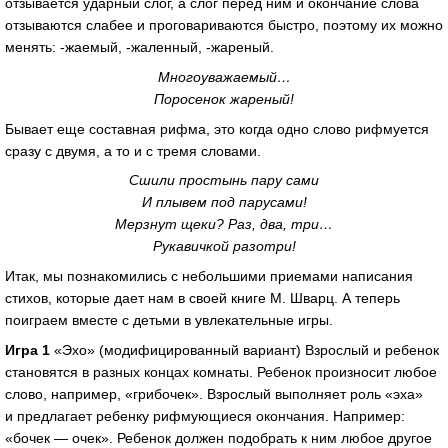
отзывается ударный слог, а слог перед ним и окончание слова
отзываются слабее и проговариваются быстро, поэтому их можно
менять: -жаемый, -жаленный, -жареный.
Многоуважаемый…
Поросенок жареный!
Бывает еще составная рифма, это когда одно слово рифмуется
сразу с двумя, а то и с тремя словами.
Сшили простынь пару сами
И плывем под парусами!
Мерзнут щеки? Раз, два, три…
Рукавичкой разотри!
Итак, мы познакомились с небольшими приемами написания
стихов, которые дает нам в своей книге М. Шварц. А теперь
поиграем вместе с детьми в увлекательные игры.
Игра 1
«Эхо» (модифицированный вариант) Взрослый и ребенок
становятся в разных концах комнаты. Ребенок произносит любое
слово, например, «грибочек». Взрослый выполняет роль «эха»
и предлагает ребенку рифмующиеся окончания. Например:
«бочек — очек». Ребенок должен подобрать к ним любое другое