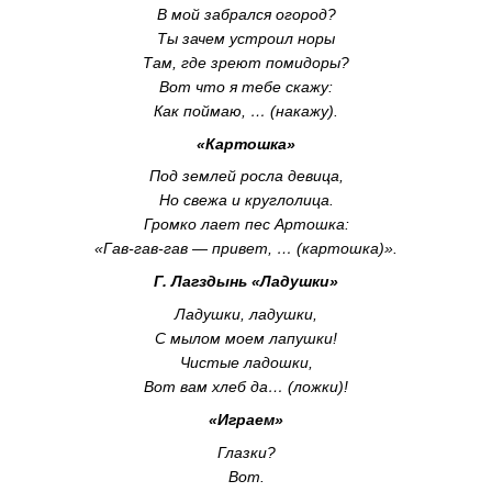
В мой забрался огород?
Ты зачем устроил норы
Там, где зреют помидоры?
Вот что я тебе скажу:
Как поймаю, … (накажу).
«Картошка»
Под землей росла девица,
Но свежа и круглолица.
Громко лает пес Артошка:
«
Гав-гав-гав
— привет, … (картошка)».
Г. Лагздынь «Ладушки»
Ладушки, ладушки,
С мылом моем лапушки!
Чистые ладошки,
Вот вам хлеб да… (ложки)!
«Играем»
Глазки?
Вот.