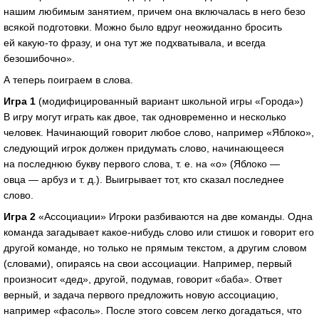
нашим любимым занятием, причем она включалась в него безо
всякой подготовки. Можно было вдруг неожиданно бросить
ей
какую-то
фразу, и она тут же подхватывала, и всегда
безошибочно».
А теперь поиграем в слова.
Игра 1
(модифицированный вариант школьной игры «Города»)
В игру могут играть как двое, так одновременно и несколько
человек. Начинающий говорит любое слово, например «Яблоко»,
следующий игрок должен придумать слово, начинающееся
на последнюю букву первого слова,
т. е.
на «о» (Яблоко —
овца — арбуз
и т. д.
). Выигрывает тот, кто сказал последнее
слово.
Игра 2
«Ассоциации» Игроки разбиваются на две команды. Одна
команда загадывает
какое-нибудь
слово или стишок и говорит его
другой команде, но только не прямым текстом, а другим словом
(словами), опираясь на свои ассоциации. Например, первый
произносит «дед», другой, подумав, говорит «баба». Ответ
верный, и задача первого предложить новую ассоциацию,
например «фасоль». После этого совсем легко догадаться, что