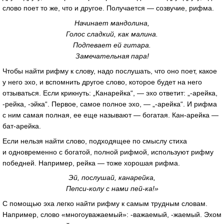
слово поет то же, что и другое. Получается — созвучие, рифма.
Начинает мандолина,
Голос сладкий, как малина.
Подпевает ей гитара.
Замечательная пара!
Чтобы найти рифму к слову, надо послушать, что оно поет, какое
у него эхо, и вспомнить другое слово, которое будет на него
отзываться. Если крикнуть: „Канарейка“, — эхо ответит: „-арейка,
-рейка, -эйка“. Первое, самое полное эхо, — „-арейка“. И рифма
с ним самая полная, ее еще называют — богатая.
Кан-арейка
—
бат-арейка
.
Если нельзя найти слово, подходящее по смыслу стиха
и одновременно с богатой, полной рифмой, используют рифму
победней. Например, рейка — тоже хорошая рифма.
Эй, послушай, канарейка,
Пепси-колу
с нами
пей-ка
!»
С помощью эха легко найти рифму к самым трудным словам.
Например, слово «многоуважаемый»: -важаемый, -жаемый. Эхом