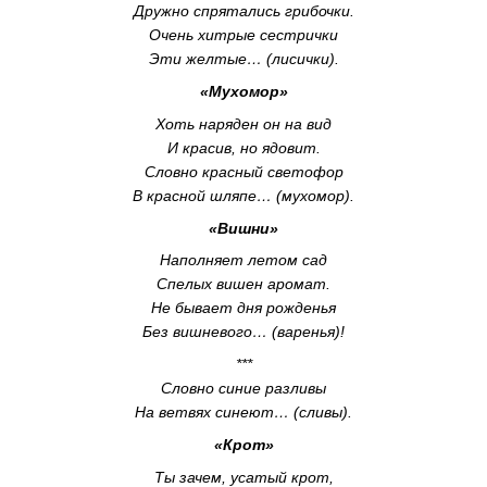
Дружно спрятались грибочки.
Очень хитрые сестрички
Эти желтые… (лисички).
«Мухомор»
Хоть наряден он на вид
И красив, но ядовит.
Словно красный светофор
В красной шляпе… (мухомор).
«Вишни»
Наполняет летом сад
Спелых вишен аромат.
Не бывает дня рожденья
Без вишневого… (варенья)!
***
Словно синие разливы
На ветвях синеют… (сливы).
«Крот»
Ты зачем, усатый крот,