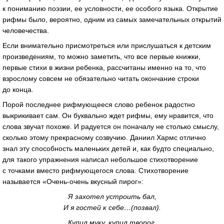
к пониманию поэзии, ее условности, ее особого языка. Открытие
рифмы было, вероятно, одним из самых замечательных открытий
человечества.
Если внимательно присмотреться или прислушаться к детским
произведениям, то можно заметить, что все первые книжки,
первые стихи в жизни ребенка, рассчитаны именно на то, что
взрослому совсем не обязательно читать окончание строки
до конца.
Порой последнее рифмующееся слово ребенок радостно
выкрикивает сам. Он буквально ждет рифмы, ему нравится, что
слова звучат похоже. И радуется он поначалу не столько смыслу,
сколько этому прекрасному созвучию. Даниил Хармс отлично
знал эту способность маленьких детей и, как будто специально,
для такого упражнения написал небольшое стихотворение
с точками вместо рифмующегося слова. Стихотворение
называется
«Очень-очень
вкусный пирог»:
Я захотел устроить бал,
И я гостей к себе…(позвал).
Купил муку, купил творог,