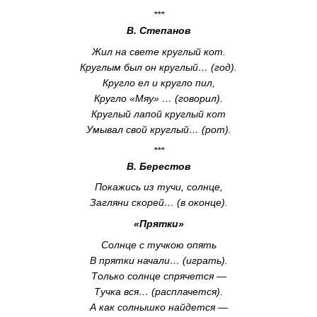
***
В. Степанов
Жил на свете круглый кот.
Круглым был он круглый… (год).
Кругло ел и кругло пил,
Кругло «Мяу» … (говорил).
Круглый лапой круглый кот
Умывал свой круглый… (рот).
***
В. Берестов
Покажись из тучи, солнце,
Загляни скорей… (в оконце).
«Прятки»
Солнце с тучкою опять
В прятки начали… (играть).
Только солнце спрячется —
Тучка вся… (расплачется).
А как солнышко найдется —