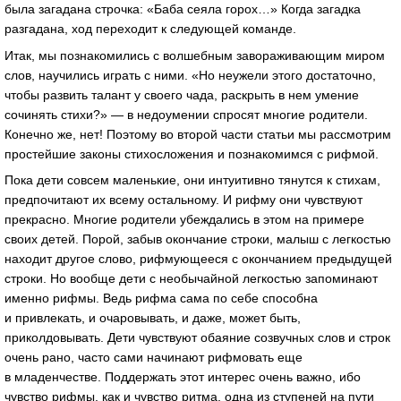
была загадана строчка: «Баба сеяла горох…» Когда загадка
разгадана, ход переходит к следующей команде.
Итак, мы познакомились с волшебным завораживающим миром
слов, научились играть с ними. «Но неужели этого достаточно,
чтобы развить талант у своего чада, раскрыть в нем умение
сочинять стихи?» — в недоумении спросят многие родители.
Конечно же, нет! Поэтому во второй части статьи мы рассмотрим
простейшие законы стихосложения и познакомимся с рифмой.
Пока дети совсем маленькие, они интуитивно тянутся к стихам,
предпочитают их всему остальному. И рифму они чувствуют
прекрасно. Многие родители убеждались в этом на примере
своих детей. Порой, забыв окончание строки, малыш с легкостью
находит другое слово, рифмующееся с окончанием предыдущей
строки. Но вообще дети с необычайной легкостью запоминают
именно рифмы. Ведь рифма сама по себе способна
и привлекать, и очаровывать, и даже, может быть,
приколдовывать. Дети чувствуют обаяние созвучных слов и строк
очень рано, часто сами начинают рифмовать еще
в младенчестве. Поддержать этот интерес очень важно, ибо
чувство рифмы, как и чувство ритма, одна из ступеней на пути