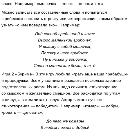
слово. Например: «мешочек — кочек — почек
и т. д.»
.
Можно записать все составленные слова и попытаться
с ребенком составить строчку или четверостишие, таким образом
узнать «о чем поведало эхо». Например:
Под сосной средь пней и кочек
Вырос маленький грибочек.
Я возьму с собой мешочек,
Положу в него грибочек.
Ну и ножка у грибочка,
Словно маленькая бочка,
и т. д.
Игра 2 «Буриме» В эту игру любили играть еще наши прабабушки
и прадедушки. Всем участникам раздается несколько заранее
подготовленных рифм. Из них надо сочинить стихотворение
со смыслом и желательно смешное. Все расходятся по углам
и пишут, а затем читают вслух. Автор самого лучшего
стихотворения — победитель. Например: «комары — добры,
кровать — целовать».
До чего же комары
К людям нежны и добры!