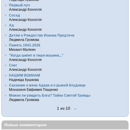
Первый луч
Александр Конопля
Сосед
Александр Конопля
Ад
Александр Конопля
Детям о Рождестве Иоанна Предтечи
Людмила Громова
Память 1941-2026
Михаил Малеин
"Когда шипит в тиши машина..."
Александр Конопля
Снег
Александр Конопля
НАШИМ ВОИНАМ
Надежда Кушкова
Сказание о жене Адера и о рыжей блуднице
Монахиня Евфимия Пащенко
Можно ли увидеть Бога? Тайна Святой Троицы
Людмила Громова
1 из 10
→
Новые комментарии