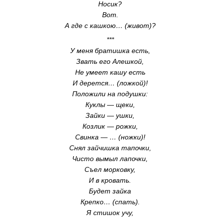
Носик?
Вот.
А где с кашкою… (живот)?
***
У меня братишка есть,
Звать его Алешкой,
Не умеет кашу есть
И дерется… (ложкой)!
Положили на подушки:
Куклы — щеки,
Зайки — ушки,
Козлик — рожки,
Свинка — … (ножки)!
Снял зайчишка тапочки,
Чисто вымыл лапочки,
Съел морковку,
И в кровать.
Будет зайка
Крепко… (спать).
Я стишок учу,