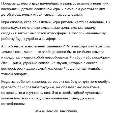
Поразмышляем о двух важнейших и взаимосвязанных понятиях:
восприятии детьми словесной игры и активном участии самих
детей в различных играх, связанных со словами.
Игра словом, игра понятиями, игра ритмом часто самоценны,
т. к.
преследуют не столько смысловые цели, сколько задачу
создания такой смысловой атмосферы, в которой маленькому
ребенку будет удобно и комфортно.
А что больше всего влечет маленьких? Что находят они в детских
«считалках», лишенных вообще какого бы то ни было смысла
и представляющих собой невообразимый набор «абракадабры».
Это — ритм, удобные сочетания звуков, которые в состоянии
воспроизвести даже самый маленький, еще не научившийся
толком говорить.
Когда же ребенок, наконец, заговорит свободно, для него особую
прелесть приобретают трудные, не обязательно понятные,
но красивые и звучные слова. Это с необычайной чуткостью
уловил Чуковский и радостно пошел навстречу детским
потребностям:
Мы живем на Занзибаре,