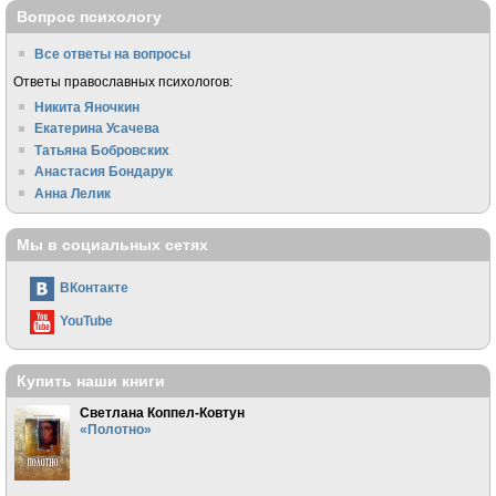
Вопрос психологу
Все ответы на вопросы
Ответы православных психологов:
Никита Яночкин
Екатерина Усачева
Татьяна Бобровских
Анастасия Бондарук
Анна Лелик
Мы в социальных сетях
ВКонтакте
YouTube
Купить наши книги
Светлана Коппел-Ковтун
«Полотно»