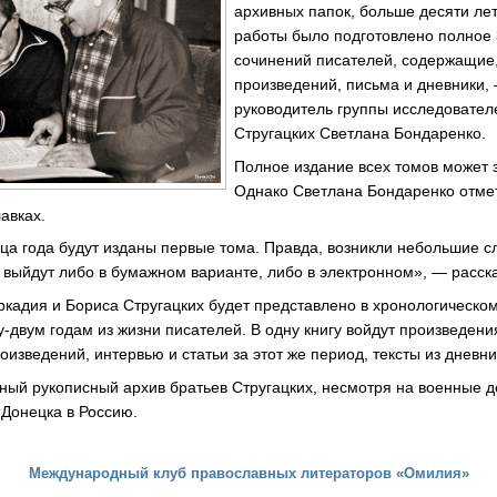
архивных папок, больше десяти лет.
работы было подготовлено полное
сочинений писателей, содержащие
произведений, письма и дневники
руководитель группы исследовател
Стругацких Светлана Бондаренко.
Полное издание всех томов может з
Однако Светлана Бондаренко отмет
авках.
нца года будут изданы первые тома. Правда, возникли небольшие с
 выйдут либо в бумажном варианте, либо в электронном», — расск
кадия и Бориса Стругацких будет представлено в хронологическо
-двум годам из жизни писателей. В одну книгу войдут произведени
оизведений, интервью и статьи за этот же период, тексты из дневни
ный рукописный архив братьев Стругацких, несмотря на военные д
 Донецка в Россию.
Международный клуб православных литераторов «Омилия»