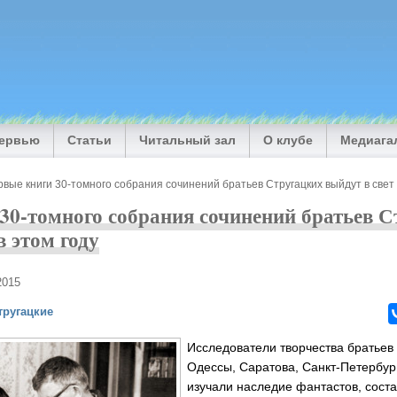
тервью
Статьи
Читальный зал
О клубе
Медиага
вые книги 30-томного собрания сочинений братьев Стругацких выйдут в свет 
30-томного собрания сочинений братьев 
в этом году
2015
тругацкие
Исследователи творчества братьев 
Одессы, Саратова, Санкт-Петербур
изучали наследие фантастов, сост