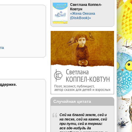
Светлана Коппел-
Ковтун
«Жена Океана
(DiskBook)»
та
ддержке.
Случайная цитата
Сей на благой земле, сей и
на песке, сей на камне, сей
при пути, сей в тернии:
все где-нибудь да