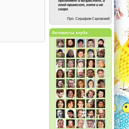
прозябнет и возрастет, и
плод принесет, хотя и не
скоро
Прп. Серафим Саровский
Активисты клуба