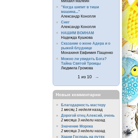
Михаил Малеин
"Когда шипит в тиши
машина..."
Александр Конопля
Снег
Александр Конопля
НАШИМ ВОИНАМ
Надежда Кушкова
Сказание о жене Адера и о
рыжей блуднице
Монахиня Евфимия Пащенко
Можно ли увидеть Бога?
Тайна Святой Троицы
Людмила Громова
1 из 10
→
Новые комментарии
Благодарность мастеру
1 месяц 1 неделя
назад
Дорогой отец Алексий, очень
2 месяца 3 недели
назад
Значение Морока
2 месяца 3 недели
назад
Храни Господь на путях