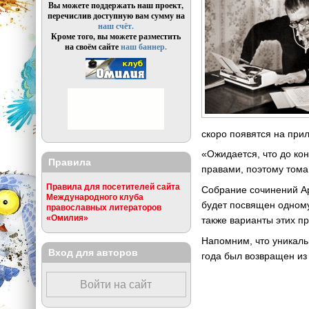
Вы можете поддержать наш проект,
перечислив доступную вам сумму на
наш счёт.
Кроме того, вы можете разместить
на своём сайте
наш баннер.
скоро появятся на прил
«Ожидается, что до ко
Правила
правами, поэтому тома
Правила для посетителей сайта
Собрание сочинений Ар
Международного клуба
будет посвящен одному
православных литераторов
«Омилия»
также варианты этих пр
Напомним, что уникаль
Вход для авторов
года был возвращен из
Войти на сайт