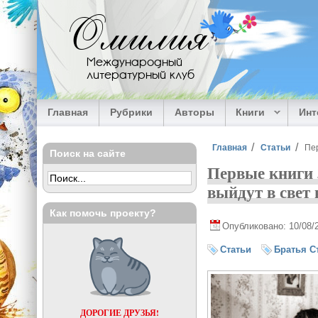
Перейти к основному содержанию
Омилия
Международный
литературный клуб
Главная
Рубрики
Авторы
Книги
Ин
Вы здесь
Главная
Статьи
Пер
Поиск на сайте
Первые книги 
выйдут в свет 
Как помочь проекту?
Опубликовано: 10/08/
Статьи
Братья С
ДОРОГИЕ ДРУЗЬЯ!