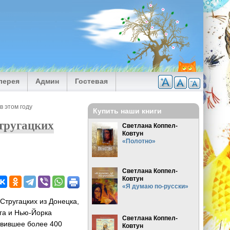
лерея
Админ
Гостевая
в этом году
Купить наши книги
Стругацких
Светлана Коппел-
Ковтун
«Полотно»
Светлана Коппел-
Ковтун
«Я думаю по-русски»
Стругацких из Донецка,
га и Нью-Йорка
Светлана Коппел-
авившее более 400
Ковтун