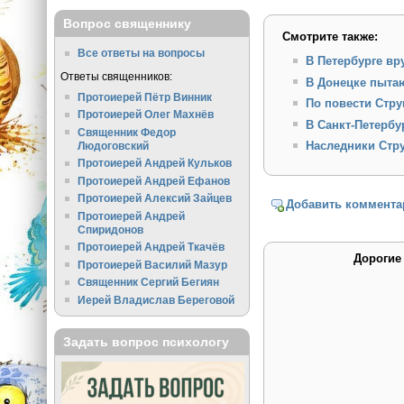
Вопрос священнику
Смотрите также:
Все ответы на вопросы
В Петербурге вр
Ответы священников:
В Донецке пытаю
Протоиерей Пётр Винник
По повести Стру
Протоиерей Олег Махнёв
В Санкт-Петербу
Священник Федор
Наследники Стру
Людоговский
Протоиерей Андрей Кульков
Протоиерей Андрей Ефанов
Протоиерей Алексий Зайцев
Добавить коммента
Протоиерей Андрей
Спиридонов
Протоиерей Андрей Ткачёв
Дорогие
Протоиерей Василий Мазур
Священник Сергий Бегиян
Иерей Владислав Береговой
Задать вопрос психологу