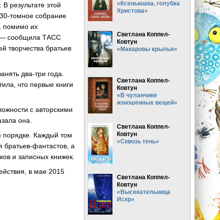
«Ксеньюшка, голубка
 В результате этой
Христова»
 30-томное собрание
, помимо их
Светлана Коппел-
, — сообщила ТАСС
Ковтун
ей творчества братьев
«Макаровы крылья»
анять два-три года.
Светлана Коппел-
ила, что первые книги
Ковтун
«В чуланчике
изношенных вещей»
ложности с авторскими
азала она.
Светлана Коппел-
Ковтун
м порядке. Каждый том
«Сквозь тень»
я братьев-фантастов, а
ков и записных книжек.
ействия, в мае 2015
Светлана Коппел-
Ковтун
«Высекательница
Искр»