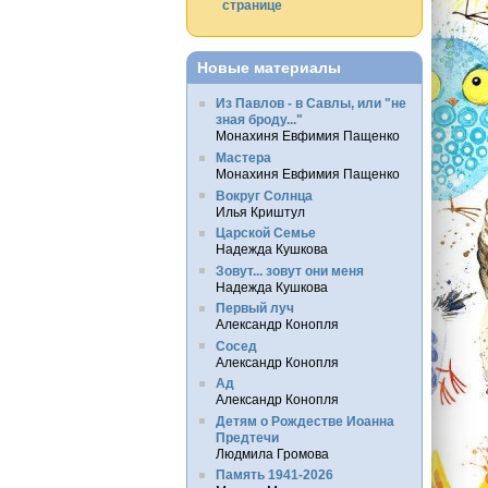
странице
Новые материалы
Из Павлов - в Савлы, или "не
зная броду..."
Монахиня Евфимия Пащенко
Мастера
Монахиня Евфимия Пащенко
Вокруг Солнца
Илья Криштул
Царской Семье
Надежда Кушкова
Зовут... зовут они меня
Надежда Кушкова
Первый луч
Александр Конопля
Сосед
Александр Конопля
Ад
Александр Конопля
Детям о Рождестве Иоанна
Предтечи
Людмила Громова
Память 1941-2026