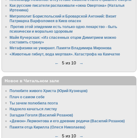
Как русские писатели распахивали «окна Овертона» (Наталья
Иртенина)
Митрополит Бориспольский и Броварской Антоний: Визит
Патриарха Варфоломея в Киев опасен
Против этой эпидемии есть только одно лекарство - быть
психически и морально здоровым
Майя Кучерская: «Из спасенных отцом Димитрием можно
составить страну»
Метафизики не умирают. Памяти Владимира Миронова
«Животные гибнут, вода мертвая». Катастрофа на Камчатке
←
5 из 10
→
Новое в Читальном зале
Полюбите живого Христа (Юрий Кузнецов)
Плач о самом себе
Ты зачем полюбила поэта
Надоело качаться листку
Загадки Гоголя (Василий Розанов)
«Демон» Лермонтова и его древние родичи (Василий Розанов)
Памяти отца Кирилла (Олеся Николаева)
←
5 из 10
→