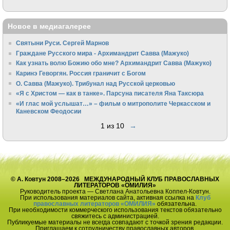
Новое в медиагалерее
Святыни Руси. Сергей Марнов
Граждане Русского мира - Архимандрит Савва (Мажуко)
Как узнать волю Божию обо мне? Архимандрит Савва (Мажуко)
Каринэ Геворгян. Россия граничит с Богом
О. Савва (Мажуко). Трибунал над Русской церковью
«Я с Христом — как в танке». Парсуна писателя Яна Таксюра
«И глас мой услышат…» – фильм о митрополите Черкасском и
Каневском Феодосии
1 из 10
→
© А. Ковтун 2008–2026 МЕЖДУНАРОДНЫЙ КЛУБ ПРАВОСЛАВНЫХ
ЛИТЕРАТОРОВ «ОМИЛИЯ»
Руководитель проекта — Светлана Анатольевна Коппел-Ковтун.
При использования материалов сайта, активная ссылка на
Клуб
православных литераторов «ОМИЛИЯ»
обязательна.
При необходимости коммерческого использования текстов обязательно
свяжитесь с администрацией.
Публикуемые материалы не всегда совпадают с точкой зрения редакции.
Приглашаем к сотрудничеству православных авторов.