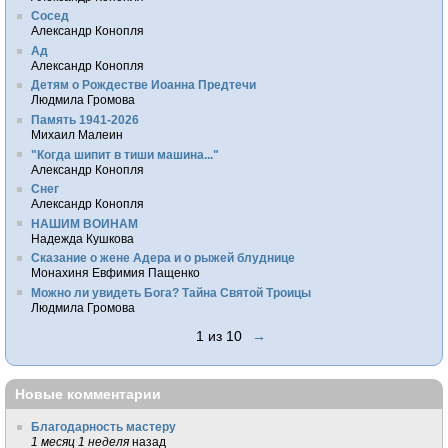
Сосед
Александр Конопля
Ад
Александр Конопля
Детям о Рождестве Иоанна Предтечи
Людмила Громова
Память 1941-2026
Михаил Малеин
"Когда шипит в тиши машина..."
Александр Конопля
Снег
Александр Конопля
НАШИМ ВОИНАМ
Надежда Кушкова
Сказание о жене Адера и о рыжей блуднице
Монахиня Евфимия Пащенко
Можно ли увидеть Бога? Тайна Святой Троицы
Людмила Громова
1 из 10
→
Новые комментарии
Благодарность мастеру
1 месяц 1 неделя
назад