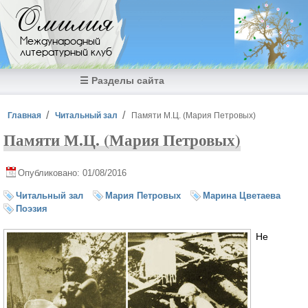
Перейти к основному содержанию
Омилия
Международный
литературный клуб
☰ Разделы сайта
Вы здесь
Главная
Читальный зал
Памяти М.Ц. (Мария Петровых)
Памяти М.Ц. (Мария Петровых)
Опубликовано: 01/08/2016
Читальный зал
Мария Петровых
Марина Цветаева
Поэзия
Не