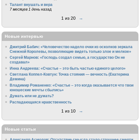
Талант внушать и вера
7 месяцев 1 день
назад
1 из 20
→
Новые интервью
Дмитрий Бабич: «Человечество надело очки из осколков зеркала
Снежной Королевы, позволяющие видеть только злое и мелкое»
Сергей Марнов: «Господь создал семью, а государство Он не
создавал»
Инна Андреева: «Счастье – это быть частью единого целого»
Светлана Коппел-Ковтун: Точка стояния — вечность (Екатерина
Демина)
Владимир Романенко: «Счастье – это когда оказывается что твои
юношеские мечты сбылись»
Думать или не думать?
Распадающаяся нравственность
1 из 10
→
Новые статьи
Александр Асмолов: Отсутствие смысла стало страшнее смерти