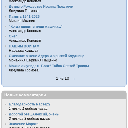
Александр Конопля
Детям о Рождестве Иоанна Предтечи
Людмила Громова
Память 1941-2026
Михаил Малеин
"Когда шипит в тиши машина..."
Александр Конопля
Снег
Александр Конопля
НАШИМ ВОИНАМ
Надежда Кушкова
Сказание о жене Адера и о рыжей блуднице
Монахиня Евфимия Пащенко
Можно ли увидеть Бога? Тайна Святой Троицы
Людмила Громова
1 из 10
→
Новые комментарии
Благодарность мастеру
1 месяц 1 неделя
назад
Дорогой отец Алексий, очень
2 месяца 3 недели
назад
Значение Морока