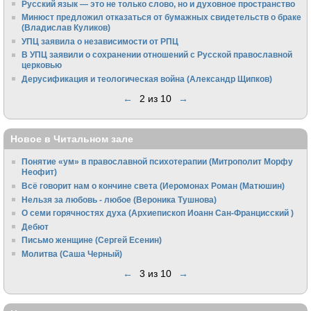
Русский язык — это не только слово, но и духовное пространство
Минюст предложил отказаться от бумажных свидетельств о браке
(Владислав Куликов)
УПЦ заявила о независимости от РПЦ
В УПЦ заявили о сохранении отношений с Русской православной
церковью
Дерусификация и теологическая война (Александр Щипков)
←
2 из 10
→
Новое в Читальном зале
Понятие «ум» в православной психотерапии (Митрополит Морфу
Неофит)
Всё говорит нам о кончине света (Иеромонах Роман (Матюшин)
Нельзя за любовь - любое (Вероника Тушнова)
О семи горячностях духа (Архиепископ Иоанн Сан-Францисский )
Дебют
Письмо женщине (Сергей Есенин)
Молитва (Саша Черный)
←
3 из 10
→