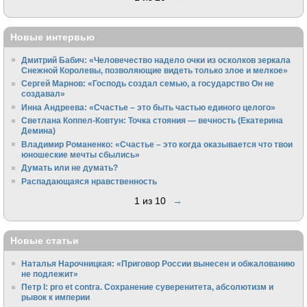
Новые интервью
Дмитрий Бабич: «Человечество надело очки из осколков зеркала
Снежной Королевы, позволяющие видеть только злое и мелкое»
Сергей Марнов: «Господь создал семью, а государство Он не
создавал»
Инна Андреева: «Счастье – это быть частью единого целого»
Светлана Коппел-Ковтун: Точка стояния — вечность (Екатерина
Демина)
Владимир Романенко: «Счастье – это когда оказывается что твои
юношеские мечты сбылись»
Думать или не думать?
Распадающаяся нравственность
1 из 10
→
Новые статьи
Наталья Нарочницкая: «Приговор России вынесен и обжалованию
не подлежит»
Петр I: pro et contra. Сохранение суверенитета, абсолютизм и
рывок к империи