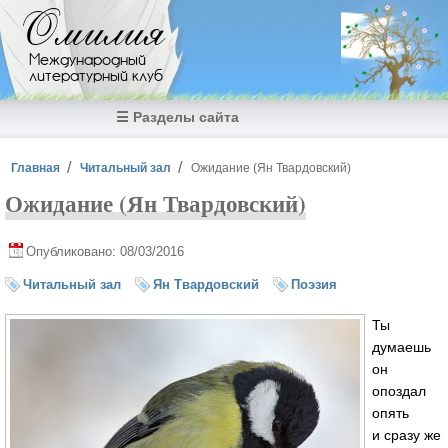
Перейти к основному содержанию
Омилия
Международный
литературный клуб
☰ Разделы сайта
Вы здесь
Главная
Читальный зал
Ожидание (Ян Твардовский)
Ожидание (Ян Твардовский)
Опубликовано: 08/03/2016
Читальный зал
Ян Твардовский
Поэзия
Ты
думаешь
он
опоздал
опять
и сразу же