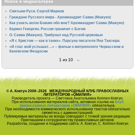
Новое в медиагалерее
Святыни Руси. Сергей Марнов
Граждане Русского мира - Архимандрит Савва (Мажуко)
Как узнать волю Божию обо мне? Архимандрит Савва (Мажуко)
Каринэ Геворгян. Россия граничит с Богом
О. Савва (Мажуко). Трибунал над Русской церковью
«Я с Христом — как в танке». Парсуна писателя Яна Таксюра
«И глас мой услышат…» – фильм о митрополите Черкасском и
Каневском Феодосии
1 из 10
→
© А. Ковтун 2008–2026 МЕЖДУНАРОДНЫЙ КЛУБ ПРАВОСЛАВНЫХ
ЛИТЕРАТОРОВ «ОМИЛИЯ»
Руководитель проекта — Светлана Анатольевна Коппел-Ковтун.
При использования материалов сайта, активная ссылка на
Клуб
православных литераторов «ОМИЛИЯ»
обязательна.
При необходимости коммерческого использования текстов обязательно
свяжитесь с администрацией.
Публикуемые материалы не всегда совпадают с точкой зрения редакции.
Приглашаем к сотрудничеству православных авторов.
Разработка, создание и поддержка сайта: А. Ковтун, С. Коппел-Ковтун