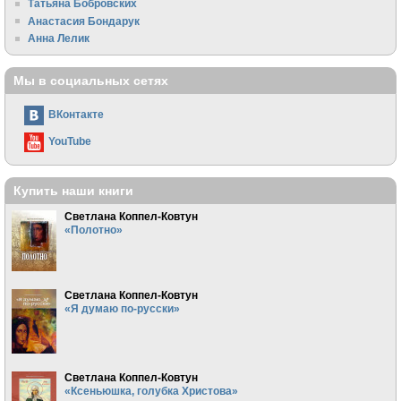
Татьяна Бобровских
Анастасия Бондарук
Анна Лелик
Мы в социальных сетях
ВКонтакте
YouTube
Купить наши книги
Светлана Коппел-Ковтун
«Полотно»
Светлана Коппел-Ковтун
«Я думаю по-русски»
Светлана Коппел-Ковтун
«Ксеньюшка, голубка Христова»