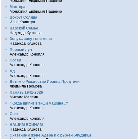
Монахиня Евфимия Пащенко
Мастера
Монахиня Евфимия Пащенко
Вокруг Солнца
Илья Криштул
Царской Семье
Надежда Кушкова
Зовут... зовут они меня
Надежда Кушкова
Первый луч
Александр Конопля
Сосед
Александр Конопля
Ад
Александр Конопля
Детям о Рождестве Иоанна Предтечи
Людмила Громова
Память 1941-2026
Михаил Малеин
"Когда шипит в тиши машина..."
Александр Конопля
Снег
Александр Конопля
НАШИМ ВОИНАМ
Надежда Кушкова
Сказание о жене Адера и о рыжей блуднице