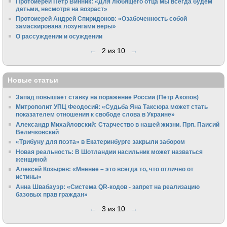
Протоиерей Пётр Винник: «Для любящего отца мы всегда будем
детьми, несмотря на возраст»
Протоиерей Андрей Спиридонов: «Озабоченность собой
замаскирована лозунгами веры»
О рассуждении и осуждении
←
2 из 10
→
Новые статьи
Запад повышает ставку на поражение России (Пётр Акопов)
Митрополит УПЦ Феодосий: «Судьба Яна Таксюра может стать
показателем отношения к свободе слова в Украине»
Алек­сандр Михайловский: Старчество в нашей жизни. Прп. Паисий
Величковский
«Трибуну для поэта» в Екатеринбурге закрыли забором
Новая реальность: В Шотландии насильник может назваться
женщиной
Алексей Козырев: «Мнение – это всегда то, что отлично от
истины»
Анна Швабауэр: «Система QR-кодов - запрет на реализацию
базовых прав граждан»
←
3 из 10
→