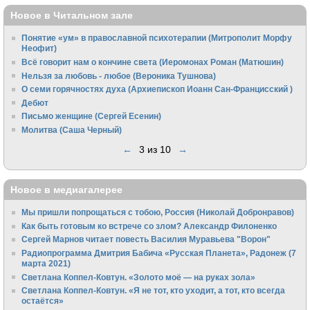
Новое в Читальном зале
Понятие «ум» в православной психотерапии (Митрополит Морфу
Неофит)
Всё говорит нам о кончине света (Иеромонах Роман (Матюшин)
Нельзя за любовь - любое (Вероника Тушнова)
О семи горячностях духа (Архиепископ Иоанн Сан-Францисский )
Дебют
Письмо женщине (Сергей Есенин)
Молитва (Саша Черный)
←
3 из 10
→
Новое в медиагалерее
Мы пришли попрощаться с тобою, Россия (Николай Добронравов)
Как быть готовым ко встрече со злом? Александр Филоненко
Сергей Марнов читает повесть Василия Муравьева "Ворон"
Радиопрограмма Дмитрия Бабича «Русская Планета», Радонеж (7
марта 2021)
Светлана Коппел-Ковтун. «Золото моё — на руках зола»
Светлана Коппел-Ковтун. «Я не тот, кто уходит, а тот, кто всегда
остаётся»