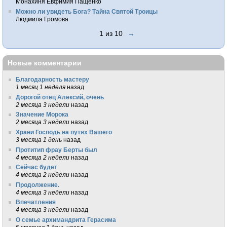
Монахиня Евфимия Пащенко
Можно ли увидеть Бога? Тайна Святой Троицы
Людмила Громова
1 из 10
→
Новые комментарии
Благодарность мастеру
1 месяц 1 неделя
назад
Дорогой отец Алексий, очень
2 месяца 3 недели
назад
Значение Морока
2 месяца 3 недели
назад
Храни Господь на путях Вашего
3 месяца 1 день
назад
Протитип фрау Берты был
4 месяца 2 недели
назад
Сейчас будет
4 месяца 2 недели
назад
Продолжение.
4 месяца 3 недели
назад
Впечатления
4 месяца 3 недели
назад
О семье архимандрита Герасима