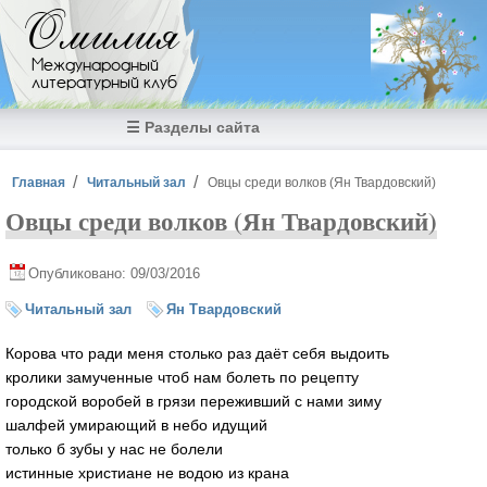
Перейти к основному содержанию
Омилия
Международный
литературный клуб
☰ Разделы сайта
Вы здесь
Главная
Читальный зал
Овцы среди волков (Ян Твардовский)
Овцы среди волков (Ян Твардовский)
Опубликовано: 09/03/2016
Читальный зал
Ян Твардовский
Корова что ради меня столько раз даёт себя выдоить
кролики замученные чтоб нам болеть по рецепту
городской воробей в грязи переживший с нами зиму
шалфей умирающий в небо идущий
только б зубы у нас не болели
истинные христиане не водою из крана