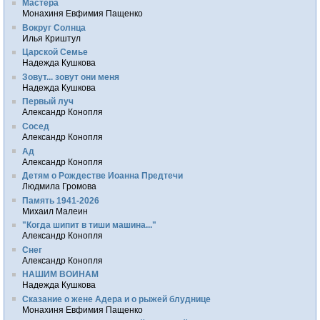
Мастера
Монахиня Евфимия Пащенко
Вокруг Солнца
Илья Криштул
Царской Семье
Надежда Кушкова
Зовут... зовут они меня
Надежда Кушкова
Первый луч
Александр Конопля
Сосед
Александр Конопля
Ад
Александр Конопля
Детям о Рождестве Иоанна Предтечи
Людмила Громова
Память 1941-2026
Михаил Малеин
"Когда шипит в тиши машина..."
Александр Конопля
Снег
Александр Конопля
НАШИМ ВОИНАМ
Надежда Кушкова
Сказание о жене Адера и о рыжей блуднице
Монахиня Евфимия Пащенко