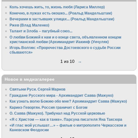
Коль хочешь жить, то, жизнь любя (Лариса Миллер)
Конечно, в лужах есть окошко... (Роальд Мандельштам)
Вечерами в застывших улицах... (Роальд Мандельштам)
Ржев (Влад Маленко)
Талант и Злоба – пагубный союз...
О любви Божией к нам и о конце света, объявленном концом
христианской любви (Архимандрит Иакинф (Унчуляк)
Игорь Волгин: «Пророчества Достоевского о судьбе России
сбываются»
1 из 10
→
Новое в медиагалерее
Святыни Руси. Сергей Марнов
Граждане Русского мира - Архимандрит Савва (Мажуко)
Как узнать волю Божию обо мне? Архимандрит Савва (Мажуко)
Каринэ Геворгян. Россия граничит с Богом
О. Савва (Мажуко). Трибунал над Русской церковью
«Я с Христом — как в танке». Парсуна писателя Яна Таксюра
«И глас мой услышат…» – фильм о митрополите Черкасском и
Каневском Феодосии