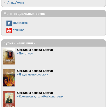
Анна Лелик
Мы в социальных сетях
ВКонтакте
YouTube
Купить наши книги
Светлана Коппел-Ковтун
«Полотно»
Светлана Коппел-Ковтун
«Я думаю по-русски»
Светлана Коппел-Ковтун
«Ксеньюшка, голубка Христова»