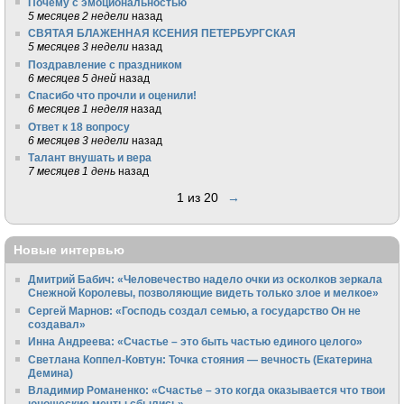
Почему с эмоциональностью
5 месяцев 2 недели
назад
СВЯТАЯ БЛАЖЕННАЯ КСЕНИЯ ПЕТЕРБУРГСКАЯ
5 месяцев 3 недели
назад
Поздравление с праздником
6 месяцев 5 дней
назад
Спасибо что прочли и оценили!
6 месяцев 1 неделя
назад
Ответ к 18 вопросу
6 месяцев 3 недели
назад
Талант внушать и вера
7 месяцев 1 день
назад
1 из 20
→
Новые интервью
Дмитрий Бабич: «Человечество надело очки из осколков зеркала
Снежной Королевы, позволяющие видеть только злое и мелкое»
Сергей Марнов: «Господь создал семью, а государство Он не
создавал»
Инна Андреева: «Счастье – это быть частью единого целого»
Светлана Коппел-Ковтун: Точка стояния — вечность (Екатерина
Демина)
Владимир Романенко: «Счастье – это когда оказывается что твои
юношеские мечты сбылись»