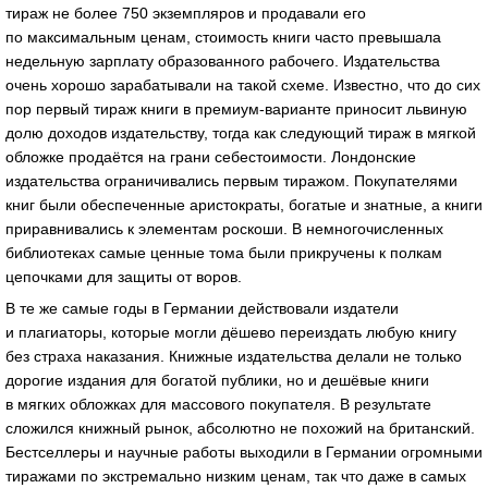
тираж не более 750 экземпляров и продавали его
по максимальным ценам, стоимость книги часто превышала
недельную зарплату образованного рабочего. Издательства
очень хорошо зарабатывали на такой схеме. Известно, что до сих
пор первый тираж книги в
премиум-варианте
приносит львиную
долю доходов издательству, тогда как следующий тираж в мягкой
обложке продаётся на грани себестоимости. Лондонские
издательства ограничивались первым тиражом. Покупателями
книг были обеспеченные аристократы, богатые и знатные, а книги
приравнивались к элементам роскоши. В немногочисленных
библиотеках самые ценные тома были прикручены к полкам
цепочками для защиты от воров.
В те же самые годы в Германии действовали издатели
и плагиаторы, которые могли дёшево переиздать любую книгу
без страха наказания. Книжные издательства делали не только
дорогие издания для богатой публики, но и дешёвые книги
в мягких обложках для массового покупателя. В результате
сложился книжный рынок, абсолютно не похожий на британский.
Бестселлеры и научные работы выходили в Германии огромными
тиражами по экстремально низким ценам, так что даже в самых