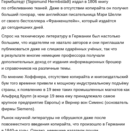
Гермбштедт (Sigismund Hermbstädt) издал в 1806 книгу
по отбеливанию тканей. Даже в отсутствии копирайта он получил
больший гонорар, чем английская писательница Мэри Шелли
от своего бестселлера «Франкенштейн», который издаётся
до сегодняшних дней.
Спрос на техническую литературу в Германии был настолько
большим, что издателям не хватало авторов и они приглашали
публиковаться даже не слишком одарённых учёных, так что
в результате многие немецкие профессора получали
дополнительных доход от издания информационных брошюр
и справочников на различные темы.
По мнению Хоффнера, отсутствие копирайта и книгоиздатльский
бум того времени привели к мощному индустриальному подъёму
страны, к появлению в 19 веке таких промышленных магнатов как
Альфред Крупп (в конце 19 века ему принадлежало самое
крупное предприятие Европы) и Вернер вон Сименс (основатель
фирмы Siemens).
Рынок научной литературы не обрушился даже после
повсеместного введения копирайта, что произошло в Германии
в
1840-е
годы. Однако, немецкие издатели пошли