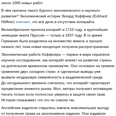
около 1000 новых работ.
В чём причина такого бурного экономического и научного
развития? Экономический историк Экхард Хоффнер (Eckhard
Höffner)
считает
, что всё дело в отсутствии копирайта.
Великобритания приняла копирайт в 1710 году, а крупнейшая
немецкая земля Пруссия — только в 1837 году. В то время
Германия была разделена на множество земель и прошло
немало лет, пока новая концепция получила распространение.
Экономическая работа Хоффнера — первое в мире серьёзное
научное исследование, как копирайт влияет на развитие страны
на длительном временном промежутке. Оно основано на прямом
сравнении двух соседних стран, и сделанные выводы уже
вызвали нездоровую оживлённость в академической среде.
До сегодняшнего времени считалось, что копирайт гарантирует
процветание книжного рынка. Мол, авторы получают мотивацию
писать только если полностью уверены в защите своих прав.
История показывает, что это не совсем так.
Английские издатели старались извлечь максимальную выгоду
от получения права на эксклюзивное издание. Они издавали