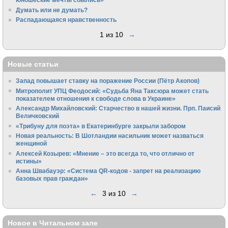
Думать или не думать?
Распадающаяся нравственность
1 из 10
→
Новые статьи
Запад повышает ставку на поражение России (Пётр Акопов)
Митрополит УПЦ Феодосий: «Судьба Яна Таксюра может стать
показателем отношения к свободе слова в Украине»
Алек­сандр Михайловский: Старчество в нашей жизни. Прп. Паисий
Величковский
«Трибуну для поэта» в Екатеринбурге закрыли забором
Новая реальность: В Шотландии насильник может назваться
женщиной
Алексей Козырев: «Мнение – это всегда то, что отлично от
истины»
Анна Швабауэр: «Система QR-кодов - запрет на реализацию
базовых прав граждан»
←
3 из 10
→
Новое в Читальном зале