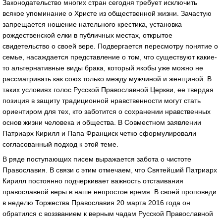
Законодательство многих стран сегодня требует исключить
всякое упоминание о Христе из общественной жизни. Зачастую
запрещается ношение нательного крестика, установка
рождественской елки в публичных местах, открытое
свидетельство о своей вере. Подвергается пересмотру понятие о
семье, насаждается представление о том, что существуют какие-
то альтернативные виды брака, который якобы уже можно не
рассматривать как союз только между мужчиной и женщиной. В
таких условиях голос Русской Православной Церкви, ее твердая
позиция в защиту традиционной нравственности могут стать
ориентиром для тех, кто заботится о сохранении нравственных
основ жизни человека и общества. В Совместном заявлении
Патриарх Кирилл и Папа Франциск четко сформулировали
согласованный подход к этой теме.
В ряде поступающих писем выражается забота о чистоте
Православия. В связи с этим отмечаем, что Святейший Патриарх
Кирилл постоянно подчеркивает важность отстаивания
православной веры в наше непростое время. В своей проповеди
в неделю Торжества Православия 20 марта 2016 года он
обратился с воззванием к верным чадам Русской Православной