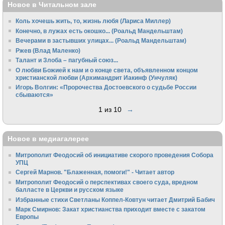
Новое в Читальном зале
Коль хочешь жить, то, жизнь любя (Лариса Миллер)
Конечно, в лужах есть окошко... (Роальд Мандельштам)
Вечерами в застывших улицах... (Роальд Мандельштам)
Ржев (Влад Маленко)
Талант и Злоба – пагубный союз...
О любви Божией к нам и о конце света, объявленном концом
христианской любви (Архимандрит Иакинф (Унчуляк)
Игорь Волгин: «Пророчества Достоевского о судьбе России
сбываются»
1 из 10
→
Новое в медиагалерее
Митрополит Феодосий об инициативе скорого проведения Собора
УПЦ
Сергей Марнов. "Блаженная, помоги!" - Читает автор
Митрополит Феодосий о перспективах своего суда, вредном
балласте в Церкви и русском языке
Избранные стихи Светланы Коппел-Ковтун читает Дмитрий Бабич
Марк Смирнов: Закат христианства приходит вместе с закатом
Европы