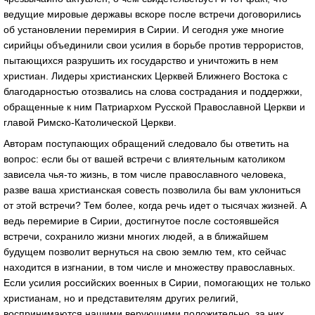
ведущие мировые державы вскоре после встречи договорились
об установлении перемирия в Сирии. И сегодня уже многие
сирийцы объединили свои усилия в борьбе против террористов,
пытающихся разрушить их государство и уничтожить в нем
христиан. Лидеры христианских Церквей Ближнего Востока с
благодарностью отозвались на слова сострадания и поддержки,
обращенные к ним Патриархом Русской Православной Церкви и
главой Римско-Католической Церкви.
Авторам поступающих обращений следовало бы ответить на
вопрос: если бы от вашей встречи с влиятельным католиком
зависела чья-то жизнь, в том числе православного человека,
разве ваша христианская совесть позволила бы вам уклониться
от этой встречи? Тем более, когда речь идет о тысячах жизней. А
ведь перемирие в Сирии, достигнутое после состоявшейся
встречи, сохранило жизни многих людей, а в ближайшем
будущем позволит вернуться на свою землю тем, кто сейчас
находится в изгнании, в том числе и множеству православных.
Если усилия российских военных в Сирии, помогающих не только
христианам, но и представителям других религий,
воспринимаются нашими верующими положительно, за них