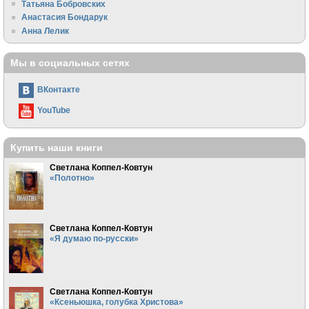
Татьяна Бобровских
Анастасия Бондарук
Анна Лелик
Мы в социальных сетях
ВКонтакте
YouTube
Купить наши книги
Светлана Коппел-Ковтун
«Полотно»
Светлана Коппел-Ковтун
«Я думаю по-русски»
Светлана Коппел-Ковтун
«Ксеньюшка, голубка Христова»