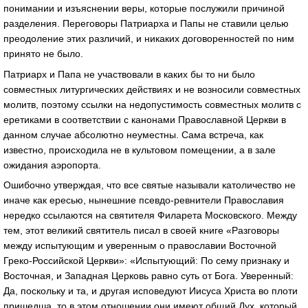
понимании и изъяснении веры, которые послужили причиной
разделения. Переговоры Патриарха и Папы не ставили целью
преодоление этих различий, и никаких договоренностей по ним
принято не было.
Патриарх и Папа не участвовали в каких бы то ни было
совместных литургических действиях и не возносили совместных
молитв, поэтому ссылки на недопустимость совместных молитв с
еретиками в соответствии с канонами Православной Церкви в
данном случае абсолютно неуместны. Сама встреча, как
известно, происходила не в культовом помещении, а в зале
ожидания аэропорта.
Ошибочно утверждая, что все святые называли католичество не
иначе как ересью, нынешние псевдо-ревнители Православия
нередко ссылаются на святителя Филарета Московского. Между
тем, этот великий святитель писал в своей книге «Разговоры
между испытующим и уверенным о православии Восточной
Греко-Российской Церкви»: «Испытующий: По сему признаку и
Восточная, и Западная Церковь равно суть от Бога. Уверенный:
Да, поскольку и та, и другая исповедуют Иисуса Христа во плоти
пришедша, то в этом отношении они имеют общий Дух, который