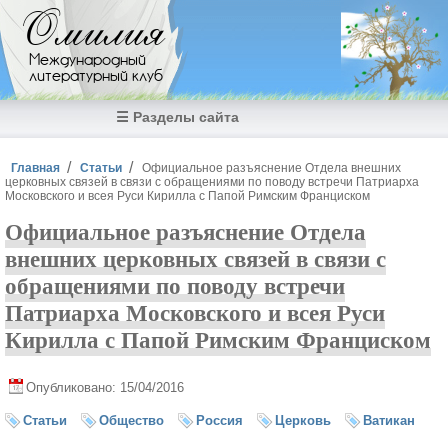
Перейти к основному содержанию
Омилия
Международный
литературный клуб
☰ Разделы сайта
Вы здесь
Главная
Статьи
Официальное разъяснение Отдела внешних
церковных связей в связи с обращениями по поводу встречи Патриарха
Московского и всея Руси Кирилла с Папой Римским Франциском
Официальное разъяснение Отдела
внешних церковных связей в связи с
обращениями по поводу встречи
Патриарха Московского и всея Руси
Кирилла с Папой Римским Франциском
Опубликовано: 15/04/2016
Статьи
Общество
Россия
Церковь
Ватикан