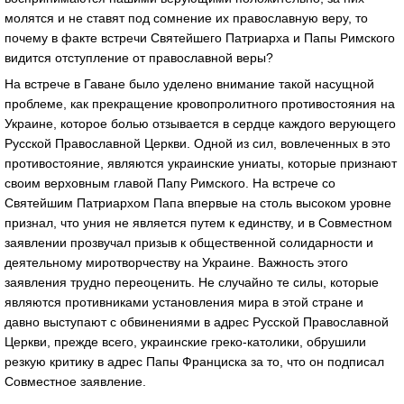
молятся и не ставят под сомнение их православную веру, то
почему в факте встречи Святейшего Патриарха и Папы Римского
видится отступление от православной веры?
На встрече в Гаване было уделено внимание такой насущной
проблеме, как прекращение кровопролитного противостояния на
Украине, которое болью отзывается в сердце каждого верующего
Русской Православной Церкви. Одной из сил, вовлеченных в это
противостояние, являются украинские униаты, которые признают
своим верховным главой Папу Римского. На встрече со
Святейшим Патриархом Папа впервые на столь высоком уровне
признал, что уния не является путем к единству, и в Совместном
заявлении прозвучал призыв к общественной солидарности и
деятельному миротворчеству на Украине. Важность этого
заявления трудно переоценить. Не случайно те силы, которые
являются противниками установления мира в этой стране и
давно выступают с обвинениями в адрес Русской Православной
Церкви, прежде всего, украинские греко-католики, обрушили
резкую критику в адрес Папы Франциска за то, что он подписал
Совместное заявление.