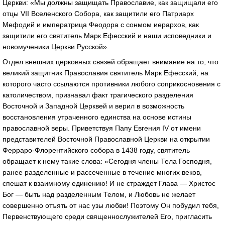
Церкви: «Мы должны защищать Православие, как защищали его
отцы VII Вселенского Собора, как защитили его Патриарх
Мефодий и императрица Феодора с сонмом иерархов, как
защитили его святитель Марк Ефесский и наши исповедники и
новомученики Церкви Русской».
Отдел внешних церковных связей обращает внимание на то, что
великий защитник Православия святитель Марк Ефесский, на
которого часто ссылаются противники любого соприкосновения с
католичеством, признавал факт трагического разделения
Восточной и Западной Церквей и верил в возможность
восстановления утраченного единства на основе истины
православной веры. Приветствуя Папу Евгения IV от имени
представителей Восточной Православной Церкви на открытии
Ферраро-Флорентийского собора в 1438 году, святитель
обращает к нему такие слова: «Сегодня члены Тела Господня,
ранее разделенные и рассеченные в течение многих веков,
спешат к взаимному единению! И не страждет Глава — Христос
Бог — быть над разделенным Телом, и Любовь не желает
совершенно отъять от нас узы любви! Поэтому Он побудил тебя,
Первенствующего среди священнослужителей Его, пригласить