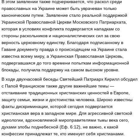
В этом заявлении также подчеркивается, что раскол среди
православных на Украине может быть уврачеван только
каноническим путем. Заявление стало реальной поддержкой
Украинской Православной Церкви Московского Патриархата,
которая в условиях конфликта подвергается нападкам со
стороны раскольников и националистических сил за свою
верность церковному единству. Благодаря подписанному в
Гаване документу правда о происходящем на Украине стала
известна всему миру, а Украинская Православная Церковь,
подвергавшаяся до того времени попыткам информационной
блокады, получила поддержку на самом высоком уровне.
В ходе двухчасовой беседы Святейший Патриарх Кирилл обсудил
с Папой Франциском также другие важнейшие темы —
отстаивание традиционных христианских ценностей в Европе,
защиту семьи, жизни и достоинства человека. Широко известны
факты дискриминации, которой сегодня подвергается
христианская вера в западном мире. Для агрессивной светской
идеологии, вдохновляемой мироправителями тьмы века сего,
духами злобы поднебесной (Еф. 6:12), не важно, к какой
конфессии принадлежат те, кто именует себя христианами.