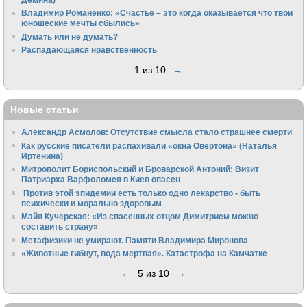
Владимир Романенко: «Счастье – это когда оказывается что твои
юношеские мечты сбылись»
Думать или не думать?
Распадающаяся нравственность
1 из 10
→
Новые статьи
Александр Асмолов: Отсутствие смысла стало страшнее смерти
Как русские писатели распахивали «окна Овертона» (Наталья
Иртенина)
Митрополит Бориспольский и Броварской Антоний: Визит
Патриарха Варфоломея в Киев опасен
Против этой эпидемии есть только одно лекарство - быть
психически и морально здоровым
Майя Кучерская: «Из спасенных отцом Димитрием можно
составить страну»
Метафизики не умирают. Памяти Владимира Миронова
«Животные гибнут, вода мертвая». Катастрофа на Камчатке
←
5 из 10
→