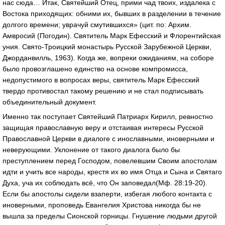
нас сюда… Итак, Святейший Отец, прими чад твоих, издалека с
Востока приходящих: обними их, бывших в разделении в течение
долгого времени; уврачуй смутившихся» (цит. по: Архим.
Амвросий (Погодин). Святитель Марк Ефесский и Флорентийская
уния. Свято-Троицкий монастырь Русской Зарубежной Церкви,
Джорданвилль, 1963). Когда же, вопреки ожиданиям, на соборе
было провозглашено единство на основе компромисса,
недопустимого в вопросах веры, святитель Марк Ефесский
твердо противостал такому решению и не стал подписывать
объединительный документ.
Именно так поступает Святейший Патриарх Кирилл, ревностно
защищая православную веру и отстаивая интересы Русской
Православной Церкви в диалоге с инославными, иноверными и
неверующими. Уклонение от такого диалога было бы
преступлением перед Господом, повелевшим Своим апостолам
идти и учить все народы, крестя их во имя Отца и Сына и Святаго
Духа, уча их соблюдать всё, что Он заповедал(Мф. 28:19-20).
Если бы апостолы сидели взаперти, избегая любого контакта с
иноверными, проповедь Евангелия Христова никогда бы не
вышла за пределы Сионской горницы. Гнушение людьми другой