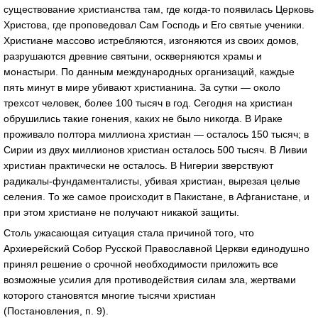
существование христианства там, где когда-то появилась Церковь
Христова, где проповедовал Сам Господь и Его святые ученики.
Христиане массово истребляются, изгоняются из своих домов,
разрушаются древние святыни, оскверняются храмы и
монастыри. По данным международных организаций, каждые
пять минут в мире убивают христианина. За сутки — около
трехсот человек, более 100 тысяч в год. Сегодня на христиан
обрушились такие гонения, каких не было никогда. В Ираке
проживало полтора миллиона христиан — осталось 150 тысяч; в
Сирии из двух миллионов христиан осталось 500 тысяч. В Ливии
христиан практически не осталось. В Нигерии зверствуют
радикалы-фундаменталисты, убивая христиан, вырезая целые
селения. То же самое происходит в Пакистане, в Афганистане, и
при этом христиане не получают никакой защиты.
Столь ужасающая ситуация стала причиной того, что
Архиерейский Собор Русской Православной Церкви единодушно
принял решение о срочной необходимости приложить все
возможные усилия для противодействия силам зла, жертвами
которого становятся многие тысячи христиан
(Постановления, п. 9).