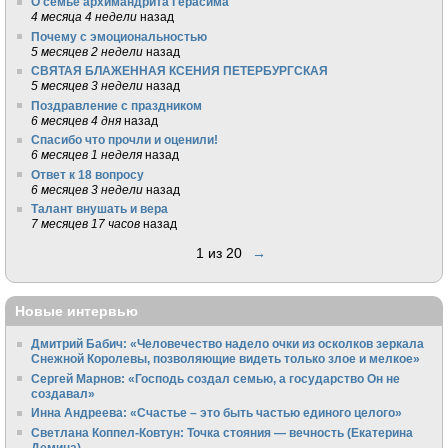
О семье архимандрита Герасима
4 месяца 4 недели
назад
Почему с эмоциональностью
5 месяцев 2 недели
назад
СВЯТАЯ БЛАЖЕННАЯ КСЕНИЯ ПЕТЕРБУРГСКАЯ
5 месяцев 3 недели
назад
Поздравление с праздником
6 месяцев 4 дня
назад
Спасибо что прочли и оценили!
6 месяцев 1 неделя
назад
Ответ к 18 вопросу
6 месяцев 3 недели
назад
Талант внушать и вера
7 месяцев 17 часов
назад
1 из 20
→
Новые интервью
Дмитрий Бабич: «Человечество надело очки из осколков зеркала
Снежной Королевы, позволяющие видеть только злое и мелкое»
Сергей Марнов: «Господь создал семью, а государство Он не
создавал»
Инна Андреева: «Счастье – это быть частью единого целого»
Светлана Коппел-Ковтун: Точка стояния — вечность (Екатерина
Демина)