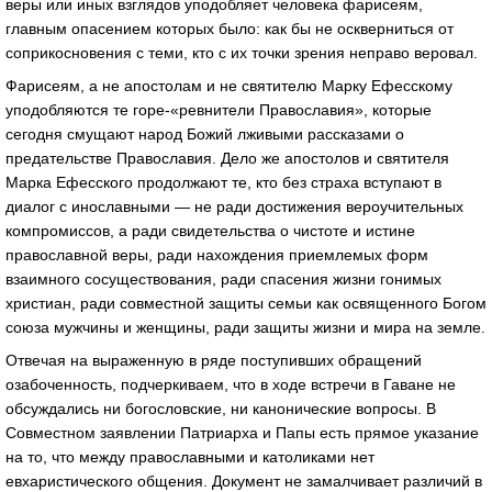
веры или иных взглядов уподобляет человека фарисеям,
главным опасением которых было: как бы не оскверниться от
соприкосновения с теми, кто с их точки зрения неправо веровал.
Фарисеям, а не апостолам и не святителю Марку Ефесскому
уподобляются те горе-«ревнители Православия», которые
сегодня смущают народ Божий лживыми рассказами о
предательстве Православия. Дело же апостолов и святителя
Марка Ефесского продолжают те, кто без страха вступают в
диалог с инославными — не ради достижения вероучительных
компромиссов, а ради свидетельства о чистоте и истине
православной веры, ради нахождения приемлемых форм
взаимного сосуществования, ради спасения жизни гонимых
христиан, ради совместной защиты семьи как освященного Богом
союза мужчины и женщины, ради защиты жизни и мира на земле.
Отвечая на выраженную в ряде поступивших обращений
озабоченность, подчеркиваем, что в ходе встречи в Гаване не
обсуждались ни богословские, ни канонические вопросы. В
Совместном заявлении Патриарха и Папы есть прямое указание
на то, что между православными и католиками нет
евхаристического общения. Документ не замалчивает различий в