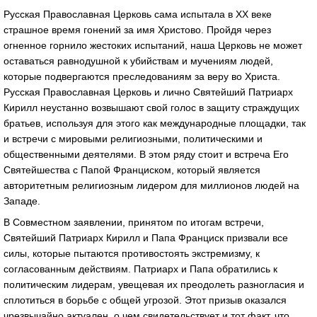
Русская Православная Церковь сама испытала в XX веке
страшное время гонений за имя Христово. Пройдя через
огненное горнило жестоких испытаний, наша Церковь не может
оставаться равнодушной к убийствам и мучениям людей,
которые подвергаются преследованиям за веру во Христа.
Русская Православная Церковь и лично Святейший Патриарх
Кирилл неустанно возвышают свой голос в защиту страждущих
братьев, используя для этого как международные площадки, так
и встречи с мировыми религиозными, политическими и
общественными деятелями. В этом ряду стоит и встреча Его
Святейшества с Папой Франциском, который является
авторитетным религиозным лидером для миллионов людей на
Западе.
В Совместном заявлении, принятом по итогам встречи,
Святейший Патриарх Кирилл и Папа Франциск призвали все
силы, которые пытаются противостоять экстремизму, к
согласованным действиям. Патриарх и Папа обратились к
политическим лидерам, увещевая их преодолеть разногласия и
сплотиться в борьбе с общей угрозой. Этот призыв оказался
чрезвычайно актуален, о чем свидетельствует и тот факт, что