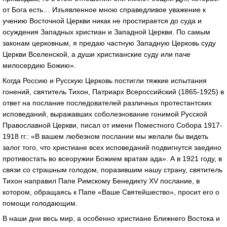
от Бога есть… Изъявленное мною справедливое уважение к
учению Восточной Церкви никак не простирается до суда и
осуждения Западных христиан и Западной Церкви. По самым
законам церковным, я предаю частную Западную Церковь суду
Церкви Вселенской, а души христианские суду или паче
милосердию Божию».
Когда Россию и Русскую Церковь постигли тяжкие испытания
гонений, святитель Тихон, Патриарх Всероссийский (1865-1925) в
ответ на послание последователей различных протестантских
исповеданий, выражавших соболезнование гонимой Русской
Православной Церкви, писал от имени Поместного Собора 1917-
1918 гг.: «В вашем любезном послании мы желали бы видеть
залог того, что христиане всех исповеданий подвигнутся заедино
противостать во всеоружии Божием вратам ада». А в 1921 году, в
связи со страшным голодом, поразившим нашу страну, святитель
Тихон направил Папе Римскому Бенедикту XV послание, в
котором, обращаясь к Папе «Ваше Святейшество», просит его о
помощи голодающим.
В наши дни весь мир, а особенно христиане Ближнего Востока и