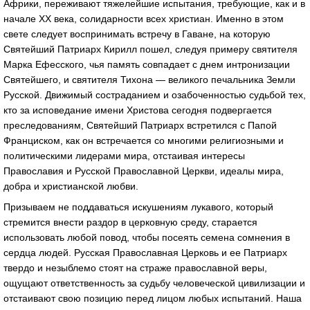
Африки, переживают тяжелейшие испытания, требующие, как и в
начале XX века, солидарности всех христиан. Именно в этом
свете следует воспринимать встречу в Гаване, на которую
Святейший Патриарх Кирилл пошел, следуя примеру святителя
Марка Ефесского, чья память совпадает с днем интронизации
Святейшего, и святителя Тихона — великого печальника Земли
Русской. Движимый состраданием и озабоченностью судьбой тех,
кто за исповедание имени Христова сегодня подвергается
преследованиям, Святейший Патриарх встретился с Папой
Франциском, как он встречается со многими религиозными и
политическими лидерами мира, отстаивая интересы
Православия и Русской Православной Церкви, идеалы мира,
добра и христианской любви.
Призываем не поддаваться искушениям лукавого, который
стремится внести раздор в церковную среду, старается
использовать любой повод, чтобы посеять семена сомнения в
сердца людей. Русская Православная Церковь и ее Патриарх
твердо и незыблемо стоят на страже православной веры,
ощущают ответственность за судьбу человеческой цивилизации и
отстаивают свою позицию перед лицом любых испытаний. Наша