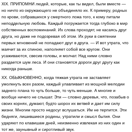
XIX. ПРИПОМНИ людей, которые, как ты видел, были вместе —
но ничто из окружающего не объединяло их. К примеру, родных
по крови, собравшихся у смертного ложа того, к кому питали
неподдельную любовь. Каждый погружается тогда глубоко в мир
собственных воспоминаний. Их слова проходят, не касаясь друг
друга, но даже не подозревая об этом. Их руки в смятении
первых мгновений не попадают друг в друга. — И вот утрата, что
маячит за их спиною, наполняет собой все кругом. Они
усаживаются, свесив головы, и молчат. Над ними словно
раздается шум леса. И они становятся дороги друг другу как
никогда раньше.
XX. ОБЫКНОВЕННО, когда тяжкая утрата не заставляет
умолкнуть всех разом, каждый улавливает из мощной мелодии
заднего плана то чуть больше, то чуть меньше. А многие и
вообще ничего не слышат. Эти — словно деревья, что, позабыв о
своих корнях, думают, будто шорох их ветвей и дает им силу
жизни. Многим просто недосуг вслушаться. Им не терпится. Эти
бедняги, лишившиеся родины, утратили и смысл бытия. Они
ударяют по клавишам дней, неизменно извлекая из них один и
тот же, заунывный и сиротливый звук.