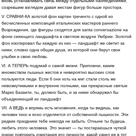
вновь устанавливать связь между отдельными наблюдениями,
созревшим взглядом давая жестам фигур больше простора.
V. СРАВНИ-КА золотой фон картин треченто с одной из
бесчисленных композиций итальянских мастеров раннего
Возрождения, где фигуры сходятся для santa conversazione на
фоне сияющего ландшафта в светлом воздухе Умбрии. Золотой
фон изолировал бы каждую из них — ландшафт же светит за
ними, словно одна общая душа, из которой они берут свои
улыбки и свою любовь.
VI. А ТЕПЕРЬ подумай о самой жизни. Припомни, каким
множеством пышных жестов и невероятно высоких слов
пользуются люди. Если б они хоть на миг стали столь же
невозмутимыми и внутренне полными, как прекрасные святые
Марко Базаити, ты, должно быть, и за ними обнаружил бы
объединяющий их ландшафт.
VII. А ВЕДЬ и впрямь есть мгновения, когда ты видишь, как
человек тихо и ясно отделяется от собственной пышности. Эти
редкие праздники тебе никогда не забыть. Отныне ты будешь
любить этого человека. Это значит — ты постараешься чуткой
рукою повторить очертания его личности, какой узрел ее в тот