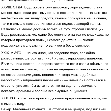
XXVIII. ОТДАТЬ должное этому широкому хору заднего плана
можно, лишь если дать ему петь во весь голос, что пока кажется
несбыточным как ввиду средств, какими пользуется наша сиена,
так и в смысле настроения все и вся подозревающей толпы, —
Равновесия можно достичь только на пути строгой стилизации.
Ведь разыгрывать мелодию бесконечного на тех же клавишах, по
которым проходятся пальцы самого действия. — значит
подлаживать к словам нечто великое и бессловесное.
XXIX. А ЭТО — не что иное, как введение хора, спокойно
разворачивающегося за спиной ярких, сверкающих диалогов.
Если тишина постоянно переживается во всем своем объеме, во
всей своей весомости, то слова на переднем плане оказываются
ее естественными дополнениями, и тогда можно добиться
целостного изображения песни жизни — иначе она останется в
стороне, уже хотя бы из-за того, что на сцене невозможно
показать ароматы и вообще все смутные ощущения.
XXX. ВОТ крохотный пример, дающий представление о том, что
я имею в виду:
Вечер. Маленькая комната. За столом в ее центре, под висячей