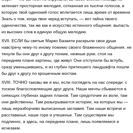
затихает просторная мелодия, сотканная из тысячи голосов, в
которую твой одинокий голос вплетается лишь время от времени.
Знать о том, когда твои черед вступать, — вот тайна твоего
одиночества, так же как и искусство истинного общения: выпасть
из высоких слов в единую общую мелодию.
XVII. ЕСЛИ бы святые Марко Базаити раскрыли свои души
навстречу чему-то иному помимо своего блаженного общения, не
тянули бы они друг к другу тонкие, нежные руки, стоя на
переднем плане картины, где живут. Они отступили бы вглубь,
сразу уменьшившись, и из глубин притихшего ландшафта пошли
бы друг к другу по крошечным мостам.
XVIII. ТОЧНО таковы же и мы, если поглядеть на нас спереди: с
тоскою благословляющие друг друга. Наши мечты сбываются в
сияющих глубинах задних планов. Там средоточие их воли, там
они действенны. Там разыгрываются истории, на которых мы —
лишь неразборчиво выписанные заглавия. Там наши встречи и
расставанья, наше горе и утешенье. Там существуем мы
подлинно, а здесь, на переднем плане, лишь появляемся и
исчезаем.