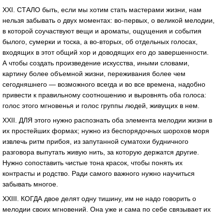
XXI. СТАЛО быть, если мы хотим стать мастерами жизни, нам
нельзя забывать о двух моментах: во-первых, о великой мелодии,
в которой соучаствуют вещи и ароматы, ощущения и события
былого, сумерки и тоска, а во-вторых, об отдельных голосах,
входящих в этот общий хор и доводящих его до завершенности.
А чтобы создать произведение искусства, иными словами,
картину более объемной жизни, переживания более чем
сегодняшнего — возможного всегда и во все времена, надобно
привести к правильному соотношению и выровнять оба голоса:
голос этого мгновенья и голос группы людей, живущих в нем.
XXII. ДЛЯ этого нужно распознать оба элемента мелодии жизни в
их простейших формах; нужно из беспорядочных шорохов моря
извлечь ритм прибоя, из запутанной суматохи будничного
разговора выпутать живую нить, за которую держатся другие.
Нужно сопоставить чистые тона красок, чтобы понять их
контрасты и родство. Ради самого важного нужно научиться
забывать многое.
XXIII. КОГДА двое делят одну тишину, им не надо говорить о
мелодии своих мгновений. Она уже и сама по себе связывает их