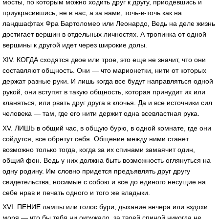
мосты, по которым можно ходить друг к другу, приодевшись и
приукрасившись, не в нас, а за нами, точь-в-точь как на
ландшафтах Фра Бартоломео или Леонардо, Ведь на деле жизнь
достигает вершин в отдельных личностях. А тропинка от одной
вершины к другой идет через широкие долы.
XIV. КОГДА сходятся двое или трое, это еще не значит, что они
составляют общность. Они — что марионетки, нити от которых
держат разные руки. И лишь когда все будут направляться одной
рукой, они вступят в такую общность, которая принудит их или
кланяться, или рвать друг друга в клочья. Да и все источники сил
человека — там, где его нити держит одна всевластная рука.
XV. ЛИШЬ в общий час, в общую бурю, в одной комнате, где они
сойдутся, все обретут себя. Общение между ними станет
возможно только тогда, когда за их спинами замаячит один,
общий фон. Ведь у них должна быть возможность оглянуться на
одну родину. Им словно придется предъявлять друг другу
свидетельства, носимые с собою и все до единого несущие на
себе нрав и печать одного и того же владыки.
XVI. ПЕНИЕ лампы или голос бури, дыхание вечера или вздохи
моря — что бы тебя ни окружало, за твоей спиной никогда не