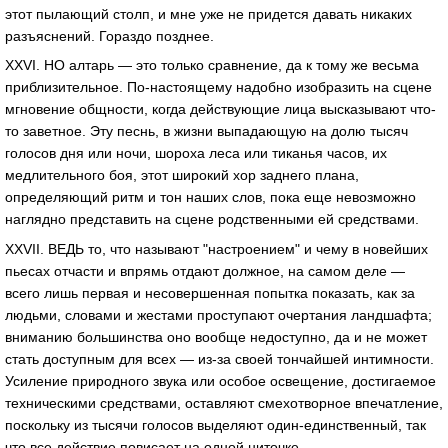
этот пылающий столп, и мне уже не придется давать никаких
разъяснений. Гораздо позднее.
XXVI. НО алтарь — это только сравнение, да к тому же весьма
приблизительное. По-настоящему надобно изобразить на сцене
мгновение общности, когда действующие лица высказывают что-
то заветное. Эту песнь, в жизни выпадающую на долю тысяч
голосов дня или ночи, шороха леса или тиканья часов, их
медлительного боя, этот широкий хор заднего плана,
определяющий ритм и тон наших слов, пока еще невозможно
наглядно представить на сцене родственными ей средствами.
XXVII. ВЕДЬ то, что называют "настроением" и чему в новейших
пьесах отчасти и впрямь отдают должное, на самом деле —
всего лишь первая и несовершенная попытка показать, как за
людьми, словами и жестами проступают очертания ландшафта;
вниманию большинства оно вообще недоступно, да и не может
стать доступным для всех — из-за своей тончайшей интимности.
Усиление природного звука или особое освещение, достигаемое
техническими средствами, оставляют смехотворное впечатление,
поскольку из тысячи голосов выделяют один-единственный, так
что все действие повисает на одной ниточке.