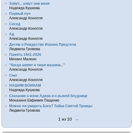
Зовут... зовут они меня
Надежда Кушкова
Первый луч
Александр Конопля
Сосед
Александр Конопля
Ад
Александр Конопля
Детям о Рождестве Иоанна Предтечи
Людмила Громова
Память 1941-2026
Михаил Малеин
"Когда шипит в тиши машина..."
Александр Конопля
Снег
Александр Конопля
НАШИМ ВОИНАМ
Надежда Кушкова
Сказание о жене Адера и о рыжей блуднице
Монахиня Евфимия Пащенко
Можно ли увидеть Бога? Тайна Святой Троицы
Людмила Громова
1 из 10
→