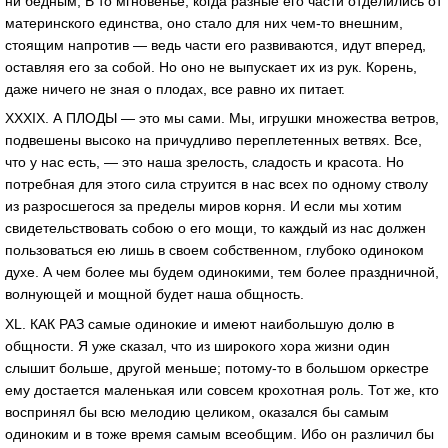
ни бедным, В то мгновенье, когда разные его части отделились от
материнского единства, оно стало для них чем-то внешним,
стоящим напротив — ведь части его развиваются, идут вперед,
оставляя его за собой. Но оно не выпускает их из рук. Корень,
даже ничего не зная о плодах, все равно их питает.
XXXIX. А ПЛОДЫ — это мы сами. Мы, игрушки множества ветров,
подвешены высоко на причудливо переплетенных ветвях. Все,
что у нас есть, — это наша зрелость, сладость и красота. Но
потребная для этого сила струится в нас всех по одному стволу
из разросшегося за пределы миров корня. И если мы хотим
свидетельствовать собою о его мощи, то каждый из нас должен
пользоваться ею лишь в своем собственном, глубоко одиноком
духе. А чем более мы будем одинокими, тем более праздничной,
волнующей и мощной будет наша общность.
XL. КАК РАЗ самые одинокие и имеют наибольшую долю в
общности. Я уже сказал, что из широкого хора жизни один
слышит больше, другой меньше; потому-то в большом оркестре
ему достается маленькая или совсем крохотная роль. Тот же, кто
воспринял бы всю мелодию целиком, оказался бы самым
одиноким и в тоже время самым всеобщим. Ибо он различил бы