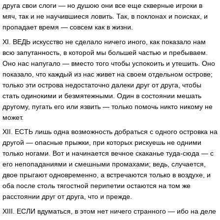
друга свои слоги — но душою они все еще скверные игроки в
мяч, так и не научившиеся ловить. Так, в поклонах и поисках, и
пропадает время — совсем как в жизни.
XI. ВЕДЬ искусство не сделало ничего иного, как показало нам
всю запутанность, в которой мы большей частью и пребываем.
Оно нас напугало — вместо того чтобы успокоить и утешить. Оно
показало, что каждый из нас живет на своем отдельном острове;
только эти острова недостаточно далеки друг от друга, чтобы
стать одинокими и безмятежными. Один в состоянии мешать
другому, пугать его или язвить — только помочь никто никому не
может.
XII. ЕСТЬ лишь одна возможность добраться с одного островка на
другой — опасные прыжки, при которых рискуешь не одними
только ногами. Вот и начинается вечное скаканье туда-сюда — с
его непопаданиями и смешными промахами; ведь, случается,
двое прыгают одновременно, а встречаются только в воздухе, и
оба после столь тягостной перипетии остаются на том же
расстоянии друг от друга, что и прежде.
XIII. ЕСЛИ вдуматься, в этом нет ничего странного — ибо на деле