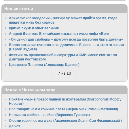
Новые статьи
Архиепископ Феодосий (Снигирёв): Может прийти время, когда
придётся жить без храмов
Кризис скуки и опыт величия
Андрей Девятов: В китайском языке нет иероглифа «Бог»
«Он ценил дар свободы – другому всегда позволял быть другим»
Волна антихристианского вандализма в Европе — и что это значит
(Сергей Худиев)
Фестиваль православной литературы и СМИ имени святителя
Дмитрия Ростовского
Цифровая Плерома (Александр Щипков)
←
7 из 10
→
Новое в Читальном зале
Понятие «ум» в православной психотерапии (Митрополит Морфу
Неофит)
Всё говорит нам о кончине света (Иеромонах Роман (Матюшин)
Нельзя за любовь - любое (Вероника Тушнова)
О семи горячностях духа (Архиепископ Иоанн Сан-Францисский )
Дебют