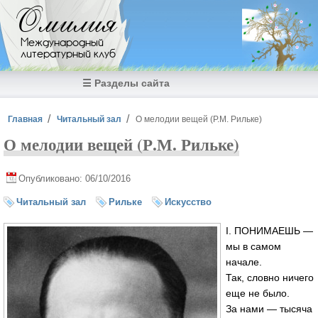
Перейти к основному содержанию
Омилия
Международный
литературный клуб
☰ Разделы сайта
Вы здесь
Главная
Читальный зал
О мелодии вещей (Р.М. Рильке)
О мелодии вещей (Р.М. Рильке)
Опубликовано: 06/10/2016
Читальный зал
Рильке
Искусство
I. ПОНИМАЕШЬ —
мы в самом
начале.
Так, словно ничего
еще не было.
За нами — тысяча