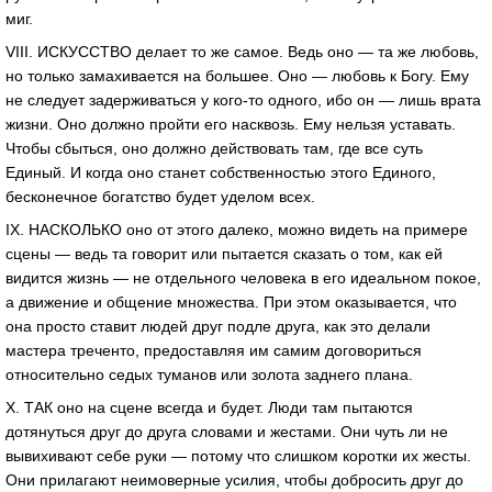
миг.
VIII. ИСКУССТВО делает то же самое. Ведь оно — та же любовь,
но только замахивается на большее. Оно — любовь к Богу. Ему
не следует задерживаться у кого-то одного, ибо он — лишь врата
жизни. Оно должно пройти его насквозь. Ему нельзя уставать.
Чтобы сбыться, оно должно действовать там, где все суть
Единый. И когда оно станет собственностью этого Единого,
бесконечное богатство будет уделом всех.
IX. НАСКОЛЬКО оно от этого далеко, можно видеть на примере
сцены — ведь та говорит или пытается сказать о том, как ей
видится жизнь — не отдельного человека в его идеальном покое,
а движение и общение множества. При этом оказывается, что
она просто ставит людей друг подле друга, как это делали
мастера треченто, предоставляя им самим договориться
относительно седых туманов или золота заднего плана.
X. ТАК оно на сцене всегда и будет. Люди там пытаются
дотянуться друг до друга словами и жестами. Они чуть ли не
вывихивают себе руки — потому что слишком коротки их жесты.
Они прилагают неимоверные усилия, чтобы добросить друг до