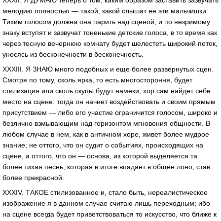
мелодию полностью — такой, какой слышат ее эти мальчишки.
Тихим голосом должна она парить над сценой, и по незримому
знаку вступят и зазвучат тоненькие детские голоса, в то время как
через тесную вечернюю комнату будет шелестеть широкий поток,
уносясь из бесконечности в бесконечность.
XXXIII. Я ЗНАЮ много подобных и еще более развернутых сцен.
Смотря по тому, сколь ярка, то есть многостороння, будет
стилизация или сколь скупы будут намеки, хор сам найдет себе
место на сцене: тогда он начнет воздействовать и своим прямым
присутствием — либо его участие ограничится голосом, широко и
безлично взмывающим над горизонтом мгновения общности. В
любом случае в нем, как в античном хоре, живет более мудрое
знание; не оттого, что он судит о событиях, происходящих на
сцене, а оттого, что он — основа, из которой выделяется та
более тихая песнь, которая в итоге впадает в общее лоно, став
более прекрасной.
XXXIV. ТАКОЕ стилизованное и, стало быть, нереалистическое
изображение я в данном случае считаю лишь переходным; ибо
на сцене всегда будет приветствоваться то искусство, что ближе к