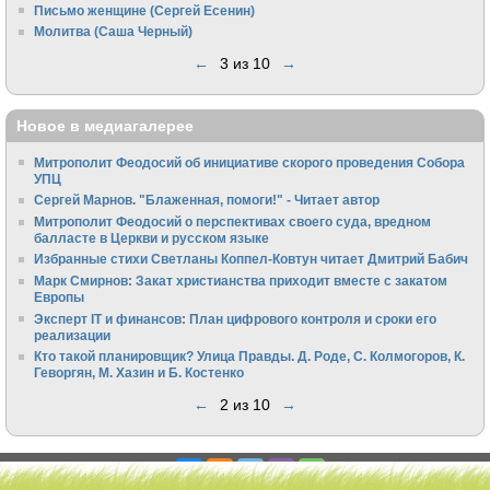
Письмо женщине (Сергей Есенин)
Молитва (Саша Черный)
←
3 из 10
→
Новое в медиагалерее
Митрополит Феодосий об инициативе скорого проведения Собора
УПЦ
Сергей Марнов. "Блаженная, помоги!" - Читает автор
Митрополит Феодосий о перспективах своего суда, вредном
балласте в Церкви и русском языке
Избранные стихи Светланы Коппел-Ковтун читает Дмитрий Бабич
Марк Смирнов: Закат христианства приходит вместе с закатом
Европы
Эксперт IT и финансов: План цифрового контроля и сроки его
реализации
Кто такой планировщик? Улица Правды. Д. Роде, С. Колмогоров, К.
Геворгян, М. Хазин и Б. Костенко
←
2 из 10
→