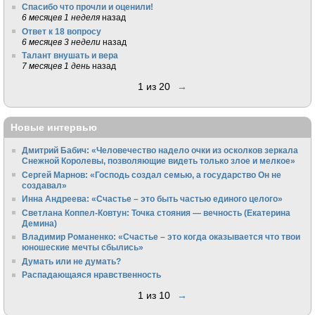
Спасибо что прочли и оценили!
6 месяцев 1 неделя
назад
Ответ к 18 вопросу
6 месяцев 3 недели
назад
Талант внушать и вера
7 месяцев 1 день
назад
1 из 20
→
Новые интервью
Дмитрий Бабич: «Человечество надело очки из осколков зеркала
Снежной Королевы, позволяющие видеть только злое и мелкое»
Сергей Марнов: «Господь создал семью, а государство Он не
создавал»
Инна Андреева: «Счастье – это быть частью единого целого»
Светлана Коппел-Ковтун: Точка стояния — вечность (Екатерина
Демина)
Владимир Романенко: «Счастье – это когда оказывается что твои
юношеские мечты сбылись»
Думать или не думать?
Распадающаяся нравственность
1 из 10
→