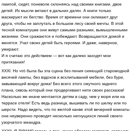
лампой, сидят, поневоле склоняясь над своими книгами, двое
детей. Их мысли витают в дальних далях. А книги только
маскируют их бегство. Время от времени они окликают друг
друга, чтобы не заплутать в большом лесу своей мечты. В этой
тесной комнатушке они живут самыми разными, вымышленными
жизнями. Они сражаются и побеждают. Возвращаются домой и
женятся. Учат своих детей быть героями. И даже, наверное,
умирают.
И я считаю это действием — вот как далеко заходят мои
притязания!
XXXI. Но чтó была бы эта сцена без пения сияющей старомодной
висячей лампы, без вздохов и всхлипываний мебели, без бури,
завывающей вокруг дома! Без всего этого смутного заднего
плана, сквозь который они продергивают нити своих рассказов!
Насколько же иначе мечтается детям в саду, чем у моря или на
террасе отеля! Есть ведь разница, вышивать ли по шелку или по
шерсти. Надо видеть, что по желтой канве этой вечерней комнаты
они неуверенно проводят несколько негнущихся линий своего
узорчатого меандра.
XXXII. Я ДУМАЮ теперь о том, каким образом заставить зазвучать