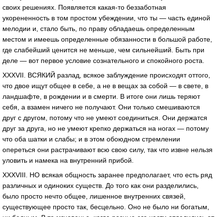
своих решениях. Появляется какая-то беззаботная
укорененность в том простом убеждении, что ты — часть единой
мелодии и, стало быть, по праву обладаешь определенным
местом и имеешь определенные обязанности в большой работе,
где слабейший ценится не меньше, чем сильнейший. Быть при
деле — вот первое условие сознательного и спокойного роста.
XXXVII. ВСЯКИЙ разлад, всякое заблуждение происходят оттого,
что двое ищут общее в себе, а не в вещах за собой — в свете, в
ландшафте, в рождении и в смерти. В итоге они лишь теряют
себя, а взамен ничего не получают. Они только смешиваются
друг с другом, потому что не умеют соединиться. Они держатся
друг за друга, но не умеют крепко держаться на ногах — потому
что оба шатки и слабы; и в этом обоюдном стремлении
опереться они растрачивают всю свою силу, так что извне нельзя
уловить и намека на внутренний прибой.
XXXVIII. НО всякая общность заранее предполагает, что есть ряд
различных и одиноких существ. До того как они разделились,
было просто нечто общее, лишенное внутренних связей,
существующее просто так, бесцельно. Оно не было ни богатым,