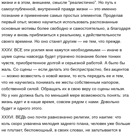
жизни и в этом, внешнем, смысле "реалистично". Но путь к
самоуглубленной, внутренней правде жизни — это именно
познание и применение самых простых элементов. Проделав
первый опыт, можно научиться использовать распознанные
основные мотивы более свободно и самостоятельно, а благодаря
этому и вновь приблизиться к реальному, к действительности
своего времени. Но оно станет другим — не тем, что прежде.
XXXV. ВСЕ эти усилия мне кажутся необходимыми — иначе в
шуме сцены навсегда будет утрачено познание более тонких
чувств, приобретенное долгой и серьезной работой. А было бы
жаль. Со сцены — если делать это беспристрастно, без акцентов
— можно возвестить о новой жизни, то есть передать ее и тем,
что не научились понимать ее жесты собственным напором,
собственной силой. Обращать их в свою веру со сцены нельзя.
Но у них должна быть по меньшей мере возможность понять: эта
жизнь идет и в наше время, совсем рядом с нами. Довольно
будет и одного этого.
XXXVI. ВЕДЬ оно почти равнозначно религии, это наитие: что
коль скоро ухвачена мелодия заднего плана, человек уже больше
не плутает, беспомощный, в своих словах, не запутывается в