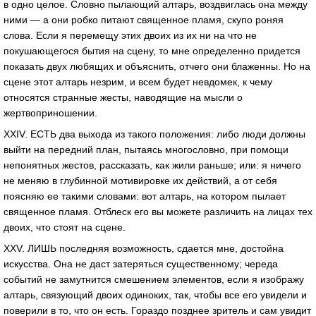
в одно целое. Словно пылающий алтарь, воздвиглась она между
ними — а они робко питают священное пламя, скупо роняя
слова. Если я перемещу этих двоих из их ни на что не
покушающегося бытия на сцену, то мне определенно придется
показать двух любящих и объяснить, отчего они блаженны. Но на
сцене этот алтарь незрим, и всем будет невдомек, к чему
относятся странные жесты, наводящие на мысли о
жертвоприношении.
XXIV. ЕСТЬ два выхода из такого положения: либо люди должны
выйти на передний план, пытаясь многословно, при помощи
непонятных жестов, рассказать, как жили раньше; или: я ничего
не меняю в глубинной мотивировке их действий, а от себя
поясняю ее такими словами: вот алтарь, на котором пылает
священное пламя. Отблеск его вы можете различить на лицах тех
двоих, что стоят на сцене.
XXV. ЛИШЬ последняя возможность, сдается мне, достойна
искусства. Она не даст затеряться существенному; череда
событий не замутнится смешением элементов, если я изображу
алтарь, связующий двоих одиноких, так, чтобы все его увидели и
поверили в то, что он есть. Гораздо позднее зритель и сам увидит