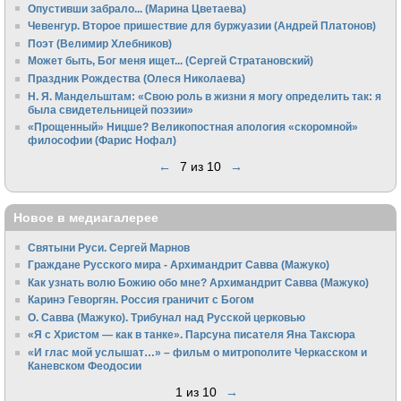
Опустивши забрало... (Марина Цветаева)
Чевенгур. Второе пришествие для буржуазии (Андрей Платонов)
Поэт (Велимир Хлебников)
Может быть, Бог меня ищет... (Сергей Стратановский)
Праздник Рождества (Олеся Николаева)
Н. Я. Мандельштам: «Свою pоль в жизни я могу опpеделить так: я
была свидетельницей поэзии»
«Прощенный» Ницше? Великопостная апология «скоромной»
философии (Фарис Нофал)
←
7 из 10
→
Новое в медиагалерее
Святыни Руси. Сергей Марнов
Граждане Русского мира - Архимандрит Савва (Мажуко)
Как узнать волю Божию обо мне? Архимандрит Савва (Мажуко)
Каринэ Геворгян. Россия граничит с Богом
О. Савва (Мажуко). Трибунал над Русской церковью
«Я с Христом — как в танке». Парсуна писателя Яна Таксюра
«И глас мой услышат…» – фильм о митрополите Черкасском и
Каневском Феодосии
1 из 10
→