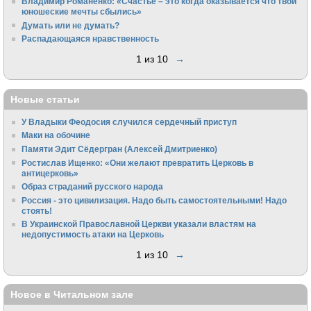
Владимир Романенко: «Счастье – это когда оказывается что твои
юношеские мечты сбылись»
Думать или не думать?
Распадающаяся нравственность
1 из 10
→
Новые статьи
У Владыки Феодосия случился сердечный приступ
Маки на обочине
Памяти Эдит Сёдергран (Алексей Дмитриенко)
Ростислав Ищенко: «Они желают превратить Церковь в
антицерковь»
Образ страданий русского народа
Россия - это цивилизация. Надо быть самостоятельными! Надо
стоять!
В Украинской Православной Церкви указали властям на
недопустимость атаки на Церковь
1 из 10
→
Новое в Читальном зале