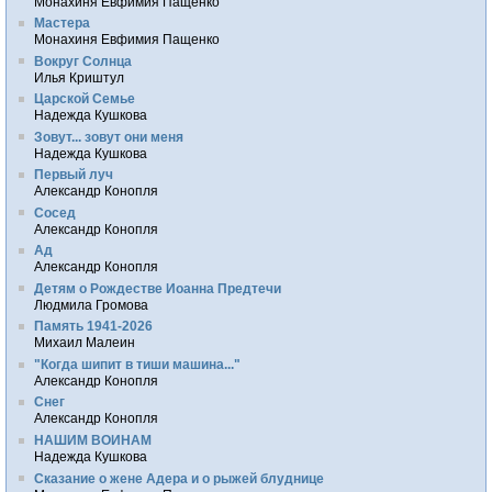
Монахиня Евфимия Пащенко
Мастера
Монахиня Евфимия Пащенко
Вокруг Солнца
Илья Криштул
Царской Семье
Надежда Кушкова
Зовут... зовут они меня
Надежда Кушкова
Первый луч
Александр Конопля
Сосед
Александр Конопля
Ад
Александр Конопля
Детям о Рождестве Иоанна Предтечи
Людмила Громова
Память 1941-2026
Михаил Малеин
"Когда шипит в тиши машина..."
Александр Конопля
Снег
Александр Конопля
НАШИМ ВОИНАМ
Надежда Кушкова
Сказание о жене Адера и о рыжей блуднице