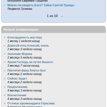
Монахиня Евфимия Пащенко
Можно ли увидеть Бога? Тайна Святой Троицы
Людмила Громова
1 из 10
→
Новые комментарии
Благодарность мастеру
1 месяц 1 неделя
назад
Дорогой отец Алексий, очень
2 месяца 3 недели
назад
Значение Морока
2 месяца 3 недели
назад
Храни Господь на путях Вашего
3 месяца 7 часов
назад
Протитип фрау Берты был
4 месяца 2 недели
назад
Сейчас будет
4 месяца 2 недели
назад
Продолжение.
4 месяца 3 недели
назад
Впечатления
4 месяца 3 недели
назад
О семье архимандрита Герасима
5 месяцев 19 часов
назад