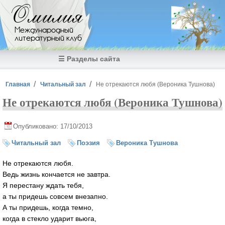
Перейти к основному содержанию
Омилия
Международный
литературный клуб
☰ Разделы сайта
Вы здесь
Главная
Читальный зал
Не отрекаются любя (Вероника Тушнова)
Не отрекаются любя (Вероника Тушнова)
Опубликовано: 17/10/2013
Читальный зал
Поэзия
Вероника Тушнова
Не отрекаются любя.
Ведь жизнь кончается не завтра.
Я перестану ждать тебя,
а ты придешь совсем внезапно.
А ты придешь, когда темно,
когда в стекло ударит вьюга,