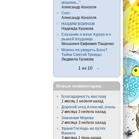
машина..."
Александр Конопля
Снег
Александр Конопля
НАШИМ ВОИНАМ
Надежда Кушкова
Сказание о жене Адера и о
рыжей блуднице
Монахиня Евфимия Пащенко
Можно ли увидеть Бога?
Тайна Святой Троицы
Людмила Громова
1 из 10
→
Новые комментарии
Благодарность мастеру
1 месяц 1 неделя
назад
Дорогой отец Алексий, очень
2 месяца 3 недели
назад
Значение Морока
2 месяца 3 недели
назад
Храни Господь на путях
Вашего
3 месяца 1 день
назад