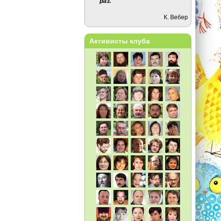
раз.
К. Вебер
Активисты клуба