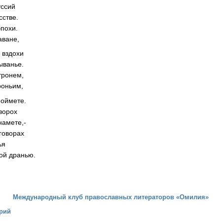
уссий
сстве.
похи.
аване,
 вздохи
ыванье.
тронем,
роньим,
поймете.
ворох
намете,-
говорах
ья
ой дранью.
Международный клуб православных литераторов «Омилия»
рий