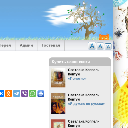
лерея
Админ
Гостевая
Купить наши книги
Светлана Коппел-
Ковтун
«Полотно»
Светлана Коппел-
Ковтун
«Я думаю по-русски»
Светлана Коппел-
Ковтун