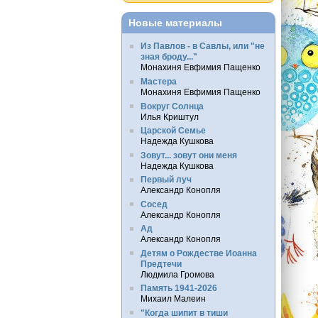
Новые материалы
Из Павлов - в Савлы, или "не
зная броду..."
Монахиня Евфимия Пащенко
Мастера
Монахиня Евфимия Пащенко
Вокруг Солнца
Илья Криштул
Царской Семье
Надежда Кушкова
Зовут... зовут они меня
Надежда Кушкова
Первый луч
Александр Конопля
Сосед
Александр Конопля
Ад
Александр Конопля
Детям о Рождестве Иоанна
Предтечи
Людмила Громова
Память 1941-2026
Михаил Малеин
"Когда шипит в тиши