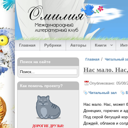
Перейти к основному содержанию
Омилия
Международный
литературный клуб
Главная
Рубрики
Авторы
Книги
Ин
Вы здесь
Главная
Читальный з
Поиск на сайте
Нас мало. Нас,
Опубликовано: 05/08/
Как помочь проекту?
Читальный зал
Б
Нас мало. Нас, может б
Донецких, горючих и ад
Под серой бегущей ко
Дождей, облаков и сол
ДОРОГИЕ ДРУЗЬЯ!