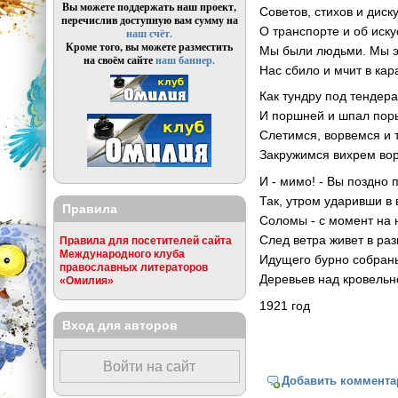
Вы можете поддержать наш проект,
Советов, стихов и диск
перечислив доступную вам сумму на
О транспорте и об иску
наш счёт.
Кроме того, вы можете разместить
Мы были людьми. Мы э
на своём сайте
наш баннер.
Нас сбило и мчит в кар
Как тундру под тендера
И поршней и шпал пор
Слетимся, ворвемся и 
Закружимся вихрем во
И - мимо! - Вы поздно 
Так, утром ударивши в 
Правила
Соломы - с момент на 
След ветра живет в раз
Правила для посетителей сайта
Международного клуба
Идущего бурно собран
православных литераторов
Деревьев над кровельн
«Омилия»
1921 год
Вход для авторов
Войти на сайт
Добавить коммента