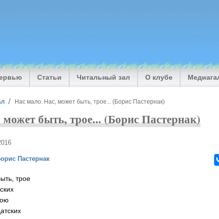
тервью
Статьи
Читальный зал
О клубе
Медиага
ал
Нас мало. Нас, может быть, трое... (Борис Пастернак)
 может быть, трое... (Борис Пастернак)
2016
орис Пастернак
ыть, трое
ских
рою
датских