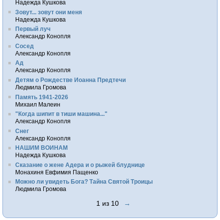
Надежда Кушкова
Зовут... зовут они меня
Надежда Кушкова
Первый луч
Александр Конопля
Сосед
Александр Конопля
Ад
Александр Конопля
Детям о Рождестве Иоанна Предтечи
Людмила Громова
Память 1941-2026
Михаил Малеин
"Когда шипит в тиши машина..."
Александр Конопля
Снег
Александр Конопля
НАШИМ ВОИНАМ
Надежда Кушкова
Сказание о жене Адера и о рыжей блуднице
Монахиня Евфимия Пащенко
Можно ли увидеть Бога? Тайна Святой Троицы
Людмила Громова
1 из 10
→