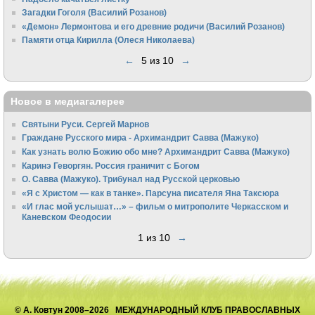
Загадки Гоголя (Василий Розанов)
«Демон» Лермонтова и его древние родичи (Василий Розанов)
Памяти отца Кирилла (Олеся Николаева)
←
5 из 10
→
Новое в медиагалерее
Святыни Руси. Сергей Марнов
Граждане Русского мира - Архимандрит Савва (Мажуко)
Как узнать волю Божию обо мне? Архимандрит Савва (Мажуко)
Каринэ Геворгян. Россия граничит с Богом
О. Савва (Мажуко). Трибунал над Русской церковью
«Я с Христом — как в танке». Парсуна писателя Яна Таксюра
«И глас мой услышат…» – фильм о митрополите Черкасском и
Каневском Феодосии
1 из 10
→
© А. Ковтун 2008–2026 МЕЖДУНАРОДНЫЙ КЛУБ ПРАВОСЛАВНЫХ