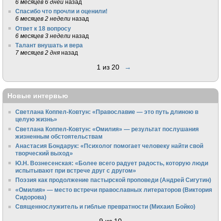
6 месяцев 6 дней
назад
Спасибо что прочли и оценили!
6 месяцев 2 недели
назад
Ответ к 18 вопросу
6 месяцев 3 недели
назад
Талант внушать и вера
7 месяцев 2 дня
назад
1 из 20
→
Новые интервью
Светлана Коппел-Ковтун: «Православие — это путь длиною в
целую жизнь»
Светлана Коппел-Ковтун: «Омилия» — результат послушания
жизненным обстоятельствам
Анастасия Бондарук: «Психолог помогает человеку найти свой
творческий выход»
Ю.Н. Вознесенская: «Более всего радует радость, которую люди
испытывают при встрече друг с другом»
Поэзия как продолжение пастырской проповеди (Андрей Сигутин)
«Омилия» — место встречи православных литераторов (Виктория
Сидорова)
Священнослужитель и гиблые превратности (Михаил Бойко)
←
9 из 10
→