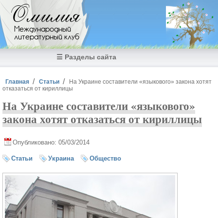
Перейти к основному содержанию
Омилия
Международный
литературный клуб
☰ Разделы сайта
Вы здесь
Главная
Статьи
На Украине составители «языкового» закона хотят
отказаться от кириллицы
На Украине составители «языкового»
закона хотят отказаться от кириллицы
Опубликовано: 05/03/2014
Статьи
Украина
Общество