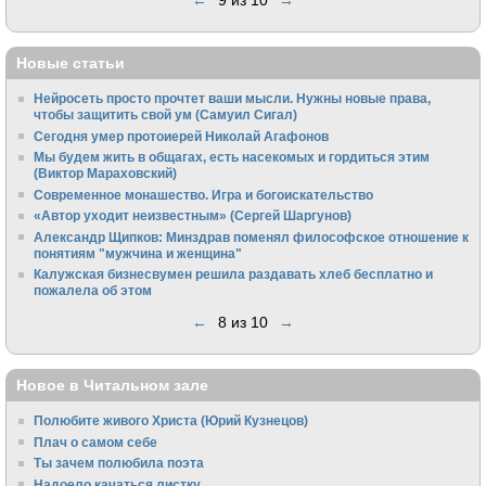
Новые статьи
Нейросеть просто прочтет ваши мысли. Нужны новые права,
чтобы защитить свой ум (Самуил Сигал)
Сегодня умер протоиерей Николай Агафонов
Мы будем жить в общагах, есть насекомых и гордиться этим
(Виктор Мараховский)
Cовременное монашество. Игра и богоискательство
«Автор уходит неизвестным» (Сергей Шаргунов)
Александр Щипков: Минздрав поменял философское отношение к
понятиям "мужчина и женщина"
Калужская бизнесвумен решила раздавать хлеб бесплатно и
пожалела об этом
←
8 из 10
→
Новое в Читальном зале
Полюбите живого Христа (Юрий Кузнецов)
Плач о самом себе
Ты зачем полюбила поэта
Надоело качаться листку