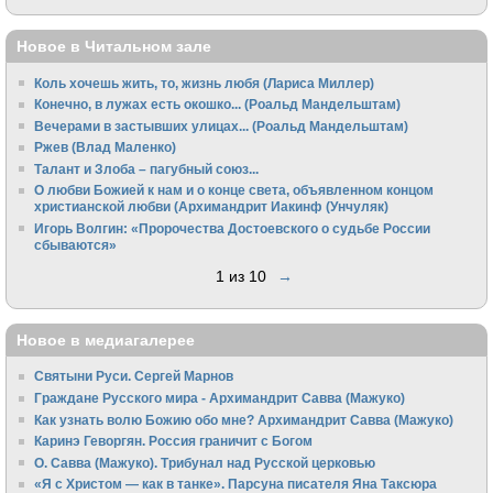
Новое в Читальном зале
Коль хочешь жить, то, жизнь любя (Лариса Миллер)
Конечно, в лужах есть окошко... (Роальд Мандельштам)
Вечерами в застывших улицах... (Роальд Мандельштам)
Ржев (Влад Маленко)
Талант и Злоба – пагубный союз...
О любви Божией к нам и о конце света, объявленном концом
христианской любви (Архимандрит Иакинф (Унчуляк)
Игорь Волгин: «Пророчества Достоевского о судьбе России
сбываются»
1 из 10
→
Новое в медиагалерее
Святыни Руси. Сергей Марнов
Граждане Русского мира - Архимандрит Савва (Мажуко)
Как узнать волю Божию обо мне? Архимандрит Савва (Мажуко)
Каринэ Геворгян. Россия граничит с Богом
О. Савва (Мажуко). Трибунал над Русской церковью
«Я с Христом — как в танке». Парсуна писателя Яна Таксюра