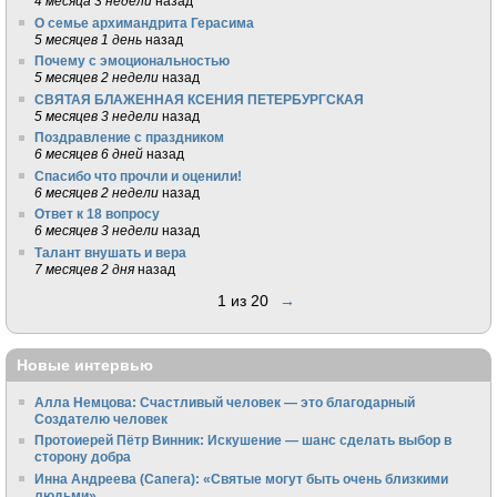
4 месяца 3 недели
назад
О семье архимандрита Герасима
5 месяцев 1 день
назад
Почему с эмоциональностью
5 месяцев 2 недели
назад
СВЯТАЯ БЛАЖЕННАЯ КСЕНИЯ ПЕТЕРБУРГСКАЯ
5 месяцев 3 недели
назад
Поздравление с праздником
6 месяцев 6 дней
назад
Спасибо что прочли и оценили!
6 месяцев 2 недели
назад
Ответ к 18 вопросу
6 месяцев 3 недели
назад
Талант внушать и вера
7 месяцев 2 дня
назад
1 из 20
→
Новые интервью
Алла Немцова: Счастливый человек — это благодарный
Создателю человек
Протоиерей Пётр Винник: Искушение — шанс сделать выбор в
сторону добра
Инна Андреева (Сапега): «Святые могут быть очень близкими
людьми»