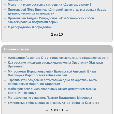
Может ли море состоять сплошь из «Девятых валов»?
Протоиерей Пётр Винник: «Для любящего отца мы всегда будем
детьми, несмотря на возраст»
Протоиерей Андрей Спиридонов: «Озабоченность собой
замаскирована лозунгами веры»
О рассуждении и осуждении
←
2 из 10
→
Новые статьи
Александр Асмолов: Отсутствие смысла стало страшнее смерти
Как русские писатели распахивали «окна Овертона» (Наталья
Иртенина)
Митрополит Бориспольский и Броварской Антоний: Визит
Патриарха Варфоломея в Киев опасен
Против этой эпидемии есть только одно лекарство - быть
психически и морально здоровым
Майя Кучерская: «Из спасенных отцом Димитрием можно
составить страну»
Метафизики не умирают. Памяти Владимира Миронова
«Животные гибнут, вода мертвая». Катастрофа на Камчатке
←
5 из 10
→