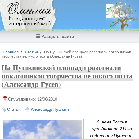
Перейти к основному содержанию
Омилия
Международный
литературный клуб
☰ Разделы сайта
Вы здесь
Главная
Статьи
На Пушкинской площади разогнали поклонников
творчества великого поэта (Александр Гусев)
На Пушкинской площади разогнали
поклонников творчества великого поэта
(Александр Гусев)
Опубликовано: 12/06/2010
Статьи
Александр Пушкин
6 июня Россия
праздновала 211-ю
годовщину Пушкина.