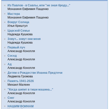
Из Павлов - в Савлы, или "не зная броду..."
Монахиня Евфимия Пащенко
Мастера
Монахиня Евфимия Пащенко
Вокруг Солнца
Илья Криштул
Царской Семье
Надежда Кушкова
Зовут... зовут они меня
Надежда Кушкова
Первый луч
Александр Конопля
Сосед
Александр Конопля
Ад
Александр Конопля
Детям о Рождестве Иоанна Предтечи
Людмила Громова
Память 1941-2026
Михаил Малеин
"Когда шипит в тиши машина..."
Александр Конопля
Снег
Александр Конопля
НАШИМ ВОИНАМ