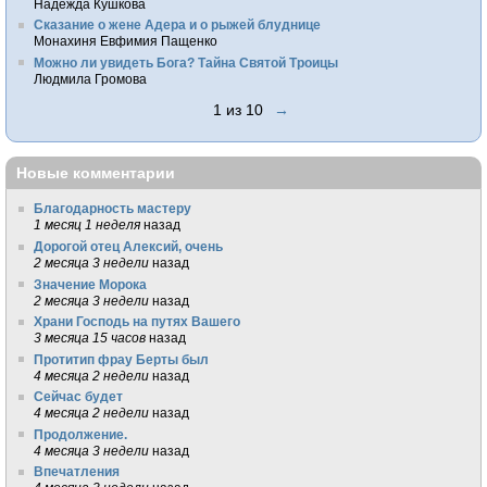
Надежда Кушкова
Сказание о жене Адера и о рыжей блуднице
Монахиня Евфимия Пащенко
Можно ли увидеть Бога? Тайна Святой Троицы
Людмила Громова
1 из 10
→
Новые комментарии
Благодарность мастеру
1 месяц 1 неделя
назад
Дорогой отец Алексий, очень
2 месяца 3 недели
назад
Значение Морока
2 месяца 3 недели
назад
Храни Господь на путях Вашего
3 месяца 15 часов
назад
Протитип фрау Берты был
4 месяца 2 недели
назад
Сейчас будет
4 месяца 2 недели
назад
Продолжение.
4 месяца 3 недели
назад
Впечатления