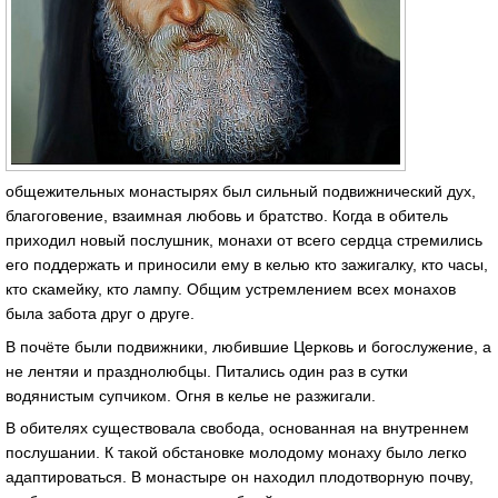
общежительных монастырях был сильный подвижнический дух,
благоговение, взаимная любовь и братство. Когда в обитель
приходил новый послушник, монахи от всего сердца стремились
его поддержать и приносили ему в келью кто зажигалку, кто часы,
кто скамейку, кто лампу. Общим устремлением всех монахов
была забота друг о друге.
В почёте были подвижники, любившие Церковь и богослужение, а
не лентяи и празднолюбцы. Питались один раз в сутки
водянистым супчиком. Огня в келье не разжигали.
В обителях существовала свобода, основанная на внутреннем
послушании. К такой обстановке молодому монаху было легко
адаптироваться. В монастыре он находил плодотворную почву,