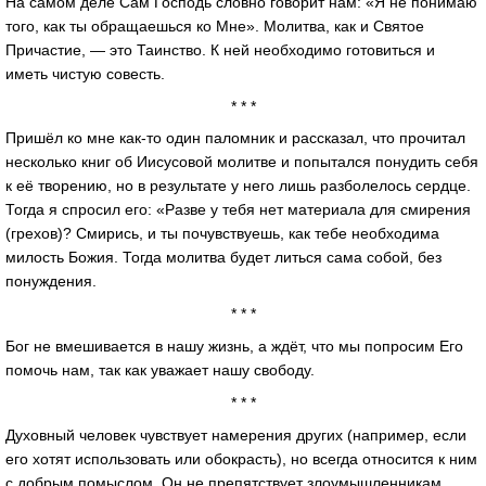
На самом деле Сам Господь словно говорит нам: «Я не понимаю
того, как ты обращаешься ко Мне». Молитва, как и Святое
Причастие, — это Таинство. К ней необходимо готовиться и
иметь чистую совесть.
* * *
Пришёл ко мне как-то один паломник и рассказал, что прочитал
несколько книг об Иисусовой молитве и попытался понудить себя
к её творению, но в результате у него лишь разболелось сердце.
Тогда я спросил его: «Разве у тебя нет материала для смирения
(грехов)? Смирись, и ты почувствуешь, как тебе необходима
милость Божия. Тогда молитва будет литься сама собой, без
понуждения.
* * *
Бог не вмешивается в нашу жизнь, а ждёт, что мы попросим Его
помочь нам, так как уважает нашу свободу.
* * *
Духовный человек чувствует намерения других (например, если
его хотят использовать или обокрасть), но всегда относится к ним
с добрым помыслом. Он не препятствует злоумышленникам,