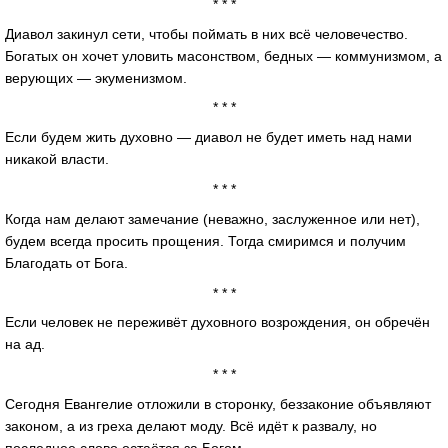
* * *
Диавол закинул сети, чтобы поймать в них всё человечество.
Богатых он хочет уловить масонством, бедных — коммунизмом, а
верующих — экуменизмом.
* * *
Если будем жить духовно — диавол не будет иметь над нами
никакой власти.
* * *
Когда нам делают замечание (неважно, заслуженное или нет),
будем всегда просить прощения. Тогда смиримся и получим
Благодать от Бога.
* * *
Если человек не переживёт духовного возрождения, он обречён
на ад.
* * *
Сегодня Евангелие отложили в сторонку, беззаконие объявляют
законом, а из греха делают моду. Всё идёт к развалу, но
последнее слово остаётся за Богом.