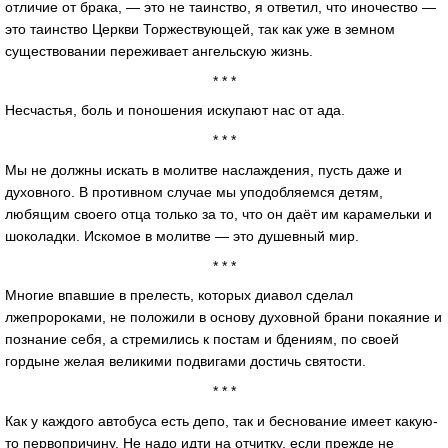
отличие от брака, — это не таинство, я ответил, что иночество —
это таинство Церкви Торжествующей, так как уже в земном
существовании переживает ангельскую жизнь.
* * *
Несчастья, боль и поношения искупают нас от ада.
* * *
Мы не должны искать в молитве наслаждения, пусть даже и
духовного. В противном случае мы уподобляемся детям,
любящим своего отца только за то, что он даёт им карамельки и
шоколадки. Искомое в молитве — это душевный мир.
* * *
Многие впавшие в прелесть, которых диавол сделал
лжепророками, не положили в основу духовной брани покаяние и
познание себя, а стремились к постам и бдениям, по своей
гордыне желая великими подвигами достичь святости.
* * *
Как у каждого автобуса есть депо, так и беснование имеет какую-
то первопричину. Не надо идти на отчитку, если прежде не