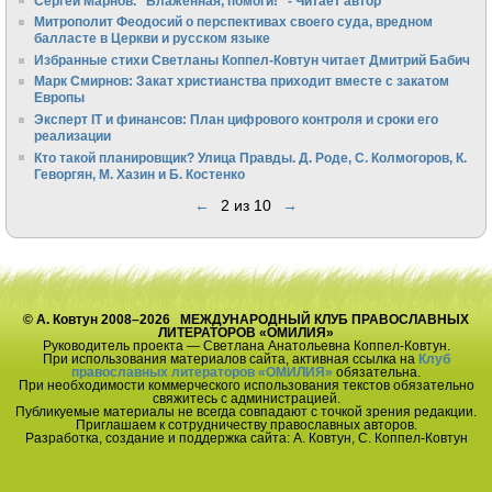
Сергей Марнов. "Блаженная, помоги!" - Читает автор
Митрополит Феодосий о перспективах своего суда, вредном
балласте в Церкви и русском языке
Избранные стихи Светланы Коппел-Ковтун читает Дмитрий Бабич
Марк Смирнов: Закат христианства приходит вместе с закатом
Европы
Эксперт IT и финансов: План цифрового контроля и сроки его
реализации
Кто такой планировщик? Улица Правды. Д. Роде, С. Колмогоров, К.
Геворгян, М. Хазин и Б. Костенко
←
2 из 10
→
© А. Ковтун 2008–2026 МЕЖДУНАРОДНЫЙ КЛУБ ПРАВОСЛАВНЫХ
ЛИТЕРАТОРОВ «ОМИЛИЯ»
Руководитель проекта — Светлана Анатольевна Коппел-Ковтун.
При использования материалов сайта, активная ссылка на
Клуб
православных литераторов «ОМИЛИЯ»
обязательна.
При необходимости коммерческого использования текстов обязательно
свяжитесь с администрацией.
Публикуемые материалы не всегда совпадают с точкой зрения редакции.
Приглашаем к сотрудничеству православных авторов.
Разработка, создание и поддержка сайта: А. Ковтун, С. Коппел-Ковтун