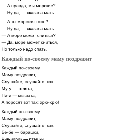
— А правда, мы морские?
— Ну да, — сказала мать.
— А ты морская тоже?
— Ну да, — сказала мать.
— А море может сниться?
— Да, море может сниться,
Но только надо спать.
Каждый по-своему маму поздравит
Каждый по-своему
Маму поздравит,
Слушайте, слушайте, как:
Му-у — телята,
Пи-и — мышата,
А поросят вот так: хрю-хрю!
Каждый по-своему
Маму поздравит,
Слушайте, слушайте, как:
Бе-бе — барашки,
Чив-чирик — пташки,