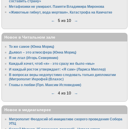
составить страну»
Метафизики не умирают. Памяти Владимира Миронова
«Животные гибнут, вода мертвая». Катастрофа на Камчатке
←
5 из 10
→
Новое в Читальном зале
То же самое (Юнна Мориц)
Дьявол – это атмосфера (Юнна Мориц)
Я не лгал (Игорь Северянин)
Каждый хочет, чтоб «я» - это сразу же было «мы»
И каждый росток утверждает: «Я сам» (Лариса Миллер)
В вопросах веры недопустимо следовать только дипломатии
(Митрополит Иерофей (Влахос)
Главы о любви (Прп. Максим Исповедник)
←
4 из 10
→
Новое в медиагалерее
Митрополит Феодосий об инициативе скорого проведения Собора
УПЦ