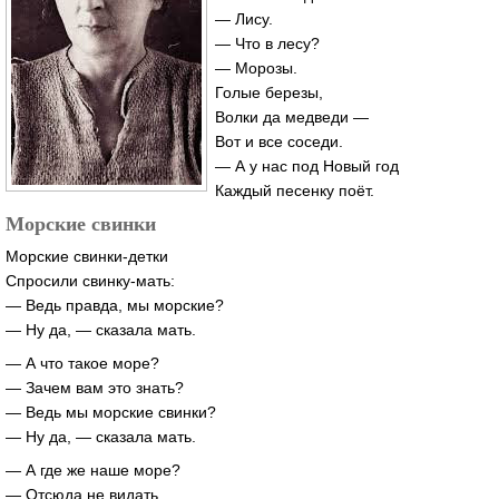
— Лису.
— Что в лесу?
— Морозы.
Голые березы,
Волки да медведи —
Вот и все соседи.
— А у нас под Новый год
Каждый песенку поёт.
Морские свинки
Морские свинки-детки
Спросили свинку-мать:
— Ведь правда, мы морские?
— Ну да, — сказала мать.
— А что такое море?
— Зачем вам это знать?
— Ведь мы морские свинки?
— Ну да, — сказала мать.
— А где же наше море?
— Отсюда не видать.