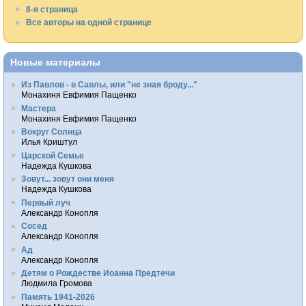
8-я страница
Все авторы на одной странице
Новые материалы
Из Павлов - в Савлы, или "не зная броду..."
Монахиня Евфимия Пащенко
Мастера
Монахиня Евфимия Пащенко
Вокруг Солнца
Илья Криштул
Царской Семье
Надежда Кушкова
Зовут... зовут они меня
Надежда Кушкова
Первый луч
Александр Конопля
Сосед
Александр Конопля
Ад
Александр Конопля
Детям о Рождестве Иоанна Предтечи
Людмила Громова
Память 1941-2026