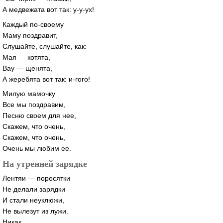
А медвежата вот так: у-у-ух!
Каждый по-своему
Маму поздравит,
Слушайте, слушайте, как:
Мая — котята,
Вау — щенята,
А жеребята вот так: и-гого!
Милую мамочку
Все мы поздравим,
Песню своем для нее,
Скажем, что очень,
Скажем, что очень,
Очень мы любим ее.
На утренней зарядке
Лентяи — поросятки
Не делали зарядки
И стали неуклюжи,
Не вылезут из лужи.
Никак,