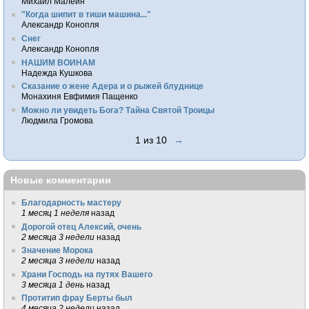
Михаил Малеин
"Когда шипит в тиши машина..."
Александр Конопля
Снег
Александр Конопля
НАШИМ ВОИНАМ
Надежда Кушкова
Сказание о жене Адера и о рыжей блуднице
Монахиня Евфимия Пащенко
Можно ли увидеть Бога? Тайна Святой Троицы
Людмила Громова
1 из 10
→
Новые комментарии
Благодарность мастеру
1 месяц 1 неделя
назад
Дорогой отец Алексий, очень
2 месяца 3 недели
назад
Значение Морока
2 месяца 3 недели
назад
Храни Господь на путях Вашего
3 месяца 1 день
назад
Протитип фрау Берты был
4 месяца 2 недели
назад