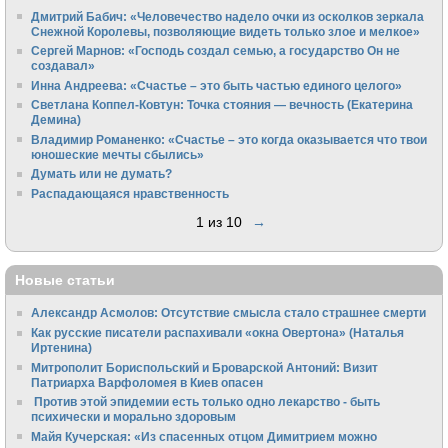
Дмитрий Бабич: «Человечество надело очки из осколков зеркала
Снежной Королевы, позволяющие видеть только злое и мелкое»
Сергей Марнов: «Господь создал семью, а государство Он не
создавал»
Инна Андреева: «Счастье – это быть частью единого целого»
Светлана Коппел-Ковтун: Точка стояния — вечность (Екатерина
Демина)
Владимир Романенко: «Счастье – это когда оказывается что твои
юношеские мечты сбылись»
Думать или не думать?
Распадающаяся нравственность
1 из 10
→
Новые статьи
Александр Асмолов: Отсутствие смысла стало страшнее смерти
Как русские писатели распахивали «окна Овертона» (Наталья
Иртенина)
Митрополит Бориспольский и Броварской Антоний: Визит
Патриарха Варфоломея в Киев опасен
Против этой эпидемии есть только одно лекарство - быть
психически и морально здоровым
Майя Кучерская: «Из спасенных отцом Димитрием можно