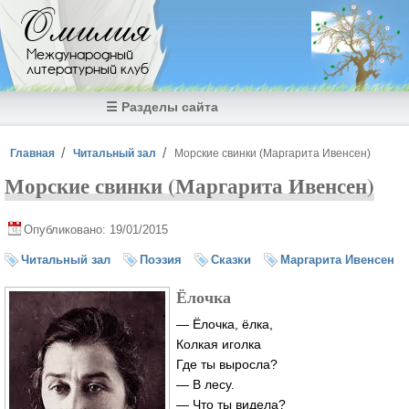
Перейти к основному содержанию
Омилия
Международный
литературный клуб
☰ Разделы сайта
Вы здесь
Главная
Читальный зал
Морские свинки (Маргарита Ивенсен)
Морские свинки (Маргарита Ивенсен)
Опубликовано: 19/01/2015
Читальный зал
Поэзия
Сказки
Маргарита Ивенсен
Ёлочка
— Ёлочка, ёлка,
Колкая иголка
Где ты выросла?
— В лесу.
— Что ты видела?