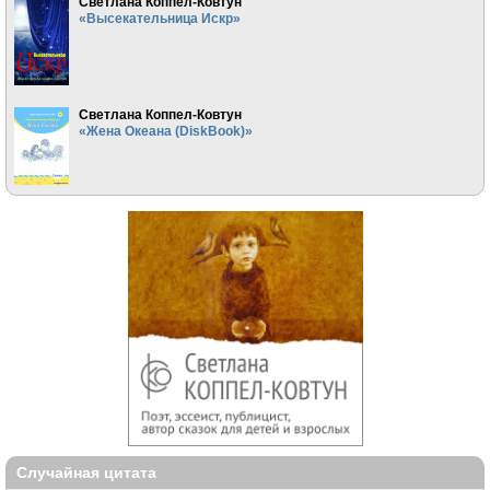
Светлана Коппел-Ковтун
«Высекательница Искр»
Светлана Коппел-Ковтун
«Жена Океана (DiskBook)»
Случайная цитата