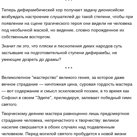
* * *
Теперь дифирамбический хор получает задачу дионисийски
возбуждать настроение слушателей до такой степени, чтобы при
появлении на сцене трагического героя они видели не человека
под необычной маской, но видение, словно порожденное их
собственным восторгом.
Значит ли это, что пляски и песнопения диких народов суть
застывшие на подготовительной ступени дифирамбы, не
умеющие дозреть до драмы?
* * *
Великолепное "мастерство" великого гения, за которое даже
вечное страдание — ничтожная цена, суровая гордость мастера
— вот содержание и смысл эсхиловской поэзии, в то время как
Софокл в своем "Эдипе", прелюдируя, запевает победный гимн
святого.
Творческому деянию мастера равноценно лишь предсмертное
страдание человека, непричастного к творчеству: великое
насилие свершается в обоих случаях над подавленным
человеком. Перед могилой святого пробудится к новой жизни