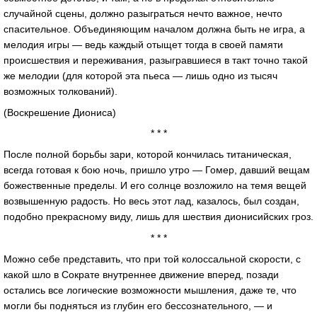
случайной сцены, должно разыграться нечто важное, нечто
спасительное. Объединяющим началом должна быть не игра, а
мелодия игры — ведь каждый отыщет тогда в своей памяти
происшествия и переживания, разыгравшиеся в такт точно такой
же мелодии (для которой эта пьеса — лишь одно из тысяч
возможных толкований).
(Воскрешение Диониса)
* * *
После полной борьбы зари, которой кончилась титаническая,
всегда готовая к бою ночь, пришло утро — Гомер, давший вещам
божественные пределы. И его солнце возложило на темя вещей
возвышенную радость. Но весь этот лад, казалось, был создан,
подобно прекрасному виду, лишь для шествия дионисийских гроз.
* * *
Можно себе представить, что при той колоссальной скорости, с
какой шло в Сократе внутреннее движение вперед, позади
остались все логические возможности мышления, даже те, что
могли бы подняться из глубин его бессознательного, — и