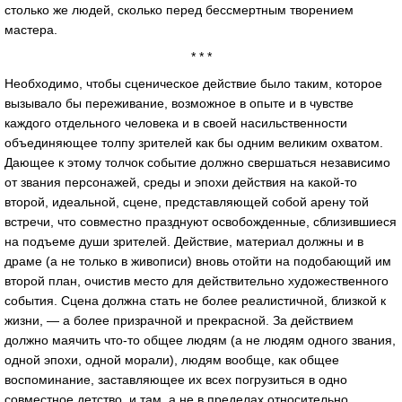
столько же людей, сколько перед бессмертным творением
мастера.
* * *
Необходимо, чтобы сценическое действие было таким, которое
вызывало бы переживание, возможное в опыте и в чувстве
каждого отдельного человека и в своей насильственности
объединяющее толпу зрителей как бы одним великим охватом.
Дающее к этому толчок событие должно свершаться независимо
от звания персонажей, среды и эпохи действия на какой-то
второй, идеальной, сцене, представляющей собой арену той
встречи, что совместно празднуют освобожденные, сблизившиеся
на подъеме души зрителей. Действие, материал должны и в
драме (а не только в живописи) вновь отойти на подобающий им
второй план, очистив место для действительно художественного
события. Сцена должна стать не более реалистичной, близкой к
жизни, — а более призрачной и прекрасной. За действием
должно маячить что-то общее людям (а не людям одного звания,
одной эпохи, одной морали), людям вообще, как общее
воспоминание, заставляющее их всех погрузиться в одно
совместное детство, и там, а не в пределах относительно