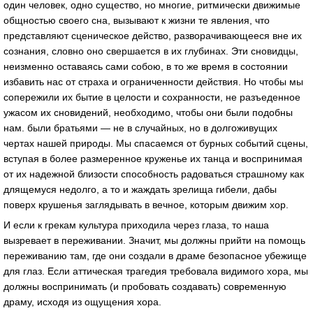
один человек, одно существо, но многие, ритмически движимые
общностью своего сна, вызывают к жизни те явления, что
представляют сценическое действо, разворачивающееся вне их
сознания, словно оно свершается в их глубинах. Эти сновидцы,
неизменно оставаясь сами собою, в то же время в состоянии
избавить нас от страха и ограниченности действия. Но чтобы мы
сопережили их бытие в целости и сохранности, не разъеденное
ужасом их сновидений, необходимо, чтобы они были подобны
нам. были братьями — не в случайных, но в долгоживущих
чертах нашей природы. Мы спасаемся от бурных событий сцены,
вступая в более размеренное круженье их танца и воспринимая
от их надежной близости способность радоваться страшному как
длящемуся недолго, а то и жаждать зрелища гибели, дабы
поверх крушенья заглядывать в вечное, которым движим хор.
И если к грекам культура приходила через глаза, то наша
вызревает в переживании. Значит, мы должны прийти на помощь
переживанию там, где они создали в драме безопасное убежище
для глаз. Если аттическая трагедия требовала видимого хора, мы
должны воспринимать (и пробовать создавать) современную
драму, исходя из ощущения хора.