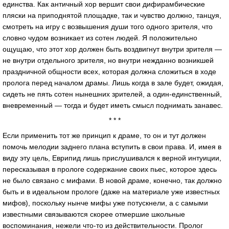
единства. Как античный хор вершит свои дифирамбические
пляски на приподнятой площадке, так и чувство должно, танцуя,
смотреть на игру с возвышения души того одного зрителя, что
словно чудом возникает из сотен людей. Я положительно
ощущаю, что этот хор должен быть воздвигнут внутри зрителя —
не внутри отдельного зрителя, но внутри нежданно возникшей
праздничной общности всех, которая должна сложиться в ходе
пролога перед началом драмы. Лишь когда в зале будет, ожидая,
сидеть не пять сотен нынешних зрителей, а один-единственный,
вневременный — тогда и будет иметь смысл поднимать занавес.
* * *
Если применить тот же принцип к драме, то он и тут должен
помочь мелодии заднего плана вступить в свои права. И, имея в
виду эту цель, Еврипид лишь прислушивался к верной интуиции,
пересказывая в прологе содержание своих пьес, которое здесь
не было связано с мифами. В новой драме, конечно, так должно
быть и в идеальном прологе (даже на материале уже известных
мифов), поскольку нынче мифы уже потускнели, а с самыми
известными связываются скорее отмершие школьные
воспоминания, нежели что-то из действительности. Пролог