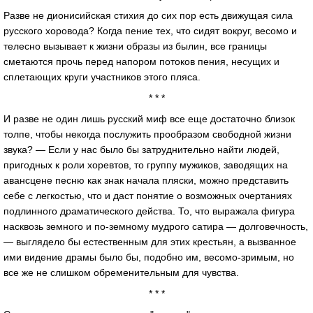
Разве не дионисийская стихия до сих пор есть движущая сила
русского хоровода? Когда пение тех, что сидят вокруг, весомо и
телесно вызывает к жизни образы из былин, все границы
сметаются прочь перед напором потоков пения, несущих и
сплетающих круги участников этого пляса.
* * *
И разве не один лишь русский миф все еще достаточно близок
толпе, чтобы некогда послужить прообразом свободной жизни
звука? — Если у нас было бы затруднительно найти людей,
пригодных к роли хоревтов, то группу мужиков, заводящих на
авансцене песню как знак начала пляски, можно представить
себе с легкостью, что и даст понятие о возможных очертаниях
подлинного драматического действа. То, что выражала фигура
насквозь земного и по-земному мудрого сатира — долговечность,
— выглядело бы естественным для этих крестьян, а вызванное
ими видение драмы было бы, подобно им, весомо-зримым, но
все же не слишком обременительным для чувства.
* * *