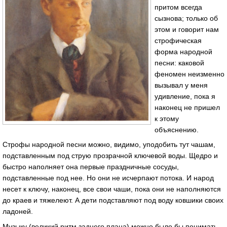
притом всегда
сызнова; только об
этом и говорит нам
строфическая
форма народной
песни: каковой
феномен неизменно
вызывал у меня
удивление, пока я
наконец не пришел
к этому
объяснению.
Строфы народной песни можно, видимо, уподобить тут чашам,
подставленным под струю прозрачной ключевой воды. Щедро и
быстро наполняет она первые праздничные сосуды,
подставленные под нее. Но они не исчерпают потока. И народ
несет к ключу, наконец, все свои чаши, пока они не наполняются
до краев и тяжелеют. А дети подставляют под воду ковшики своих
ладоней.
Музыку (великий ритм заднего плана) можно было бы понимать