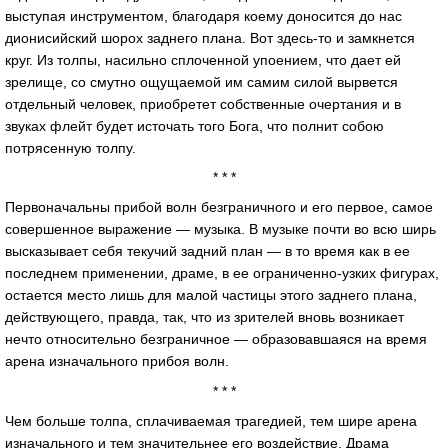
выступая инструментом, благодаря коему доносится до нас
дионисийский шорох заднего плана. Вот здесь-то и замкнется
круг. Из толпы, насильно сплоченной упоением, что дает ей
зрелище, со смутно ощущаемой им самим силой вырвется
отдельный человек, приобретет собственные очертания и в
звуках флейт будет источать того Бога, что полнит собою
потрясенную толпу.
* * *
Первоначальны прибой волн безграничного и его первое, самое
совершенное выражение — музыка. В музыке почти во всю ширь
высказывает себя текучий задний план — в то время как в ее
последнем применении, драме, в ее ограниченно-узких фигурах,
остается место лишь для малой частицы этого заднего плана,
действующего, правда, так, что из зрителей вновь возникает
нечто относительно безграничное — образовавшаяся на время
арена изначального прибоя волн.
* * *
Чем больше толпа, сплачиваемая трагедией, тем шире арена
изначального и тем значительнее его воздействие. Драма