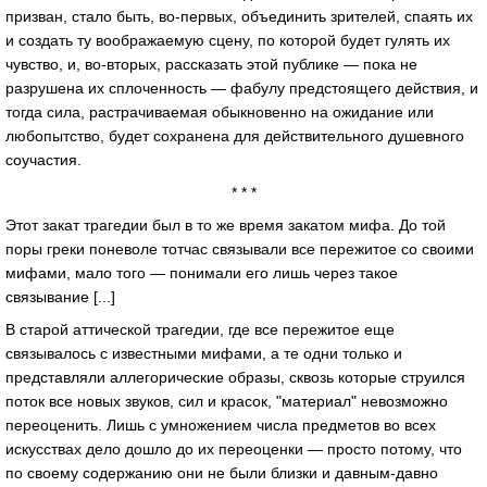
призван, стало быть, во-первых, объединить зрителей, спаять их
и создать ту воображаемую сцену, по которой будет гулять их
чувство, и, во-вторых, рассказать этой публике — пока не
разрушена их сплоченность — фабулу предстоящего действия, и
тогда сила, растрачиваемая обыкновенно на ожидание или
любопытство, будет сохранена для действительного душевного
соучастия.
* * *
Этот закат трагедии был в то же время закатом мифа. До той
поры греки поневоле тотчас связывали все пережитое со своими
мифами, мало того — понимали его лишь через такое
связывание [...]
В старой аттической трагедии, где все пережитое еще
связывалось с известными мифами, а те одни только и
представляли аллегорические образы, сквозь которые струился
поток все новых звуков, сил и красок, "материал" невозможно
переоценить. Лишь с умножением числа предметов во всех
искусствах дело дошло до их переоценки — просто потому, что
по своему содержанию они не были близки и давным-давно