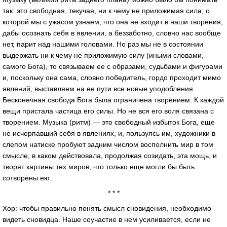
так: это свободная, текучая, ни к чему не приложимая сила, о
которой мы с ужасом узнаем, что она не входит в наши творения,
дабы осознать себя в явлении, а беззаботно, словно нас вообще
нет, парит над нашими головами. Но раз мы не в состоянии
выдержать ни к чему не приложимую силу (иными словами,
самого Бога), то связываем ее с образами, судьбами и фигурами
и, поскольку она сама, словно победитель, гордо проходит мимо
явлений, выставляем на ее пути все новые уподобления.
Бесконечная свобода Бога была ограничена творением. К каждой
вещи пристала частица его силы. Но не вся его воля связана с
творением. Музыка (ритм) — это свободный избыток Бога, еще
не исчерпавший себя в явлениях, и, пользуясь им, художники в
слепом натиске пробуют задним числом восполнить мир в том
смысле, в каком действовала, продолжая созидать, эта мощь, и
творят картины тех миров, что только еще могли бы быть
сотворены ею.
* * *
Хор: чтобы правильно понять смысл сновидения, необходимо
видеть сновидца. Наше соучастие в нем усиливается, если не