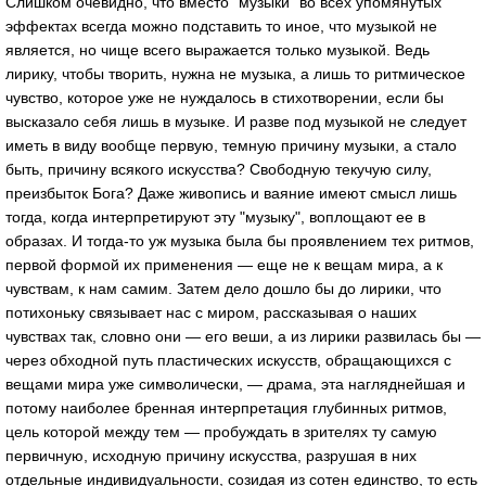
Слишком очевидно, что вместо "музыки" во всех упомянутых
эффектах всегда можно подставить то иное, что музыкой не
является, но чище всего выражается только музыкой. Ведь
лирику, чтобы творить, нужна не музыка, а лишь то ритмическое
чувство, которое уже не нуждалось в стихотворении, если бы
высказало себя лишь в музыке. И разве под музыкой не следует
иметь в виду вообще первую, темную причину музыки, а стало
быть, причину всякого искусства? Свободную текучую силу,
преизбыток Бога? Даже живопись и ваяние имеют смысл лишь
тогда, когда интерпретируют эту "музыку", воплощают ее в
образах. И тогда-то уж музыка была бы проявлением тех ритмов,
первой формой их применения — еще не к вещам мира, а к
чувствам, к нам самим. Затем дело дошло бы до лирики, что
потихоньку связывает нас с миром, рассказывая о наших
чувствах так, словно они — его веши, а из лирики развилась бы —
через обходной путь пластических искусств, обращающихся с
вещами мира уже символически, — драма, эта нагляднейшая и
потому наиболее бренная интерпретация глубинных ритмов,
цель которой между тем — пробуждать в зрителях ту самую
первичную, исходную причину искусства, разрушая в них
отдельные индивидуальности, созидая из сотен единство, то есть