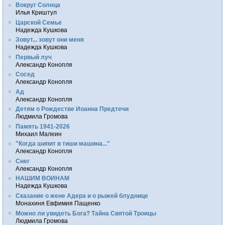
Вокруг Солнца
Илья Криштул
Царской Семье
Надежда Кушкова
Зовут... зовут они меня
Надежда Кушкова
Первый луч
Александр Конопля
Сосед
Александр Конопля
Ад
Александр Конопля
Детям о Рождестве Иоанна Предтечи
Людмила Громова
Память 1941-2026
Михаил Малеин
"Когда шипит в тиши машина..."
Александр Конопля
Снег
Александр Конопля
НАШИМ ВОИНАМ
Надежда Кушкова
Сказание о жене Адера и о рыжей блуднице
Монахиня Евфимия Пащенко
Можно ли увидеть Бога? Тайна Святой Троицы
Людмила Громова