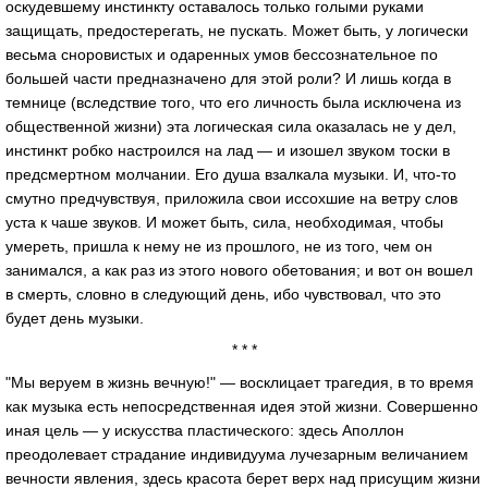
оскудевшему инстинкту оставалось только голыми руками
защищать, предостерегать, не пускать. Может быть, у логически
весьма сноровистых и одаренных умов бессознательное по
большей части предназначено для этой роли? И лишь когда в
темнице (вследствие того, что его личность была исключена из
общественной жизни) эта логическая сила оказалась не у дел,
инстинкт робко настроился на лад — и изошел звуком тоски в
предсмертном молчании. Его душа взалкала музыки. И, что-то
смутно предчувствуя, приложила свои иссохшие на ветру слов
уста к чаше звуков. И может быть, сила, необходимая, чтобы
умереть, пришла к нему не из прошлого, не из того, чем он
занимался, а как раз из этого нового обетования; и вот он вошел
в смерть, словно в следующий день, ибо чувствовал, что это
будет день музыки.
* * *
"Мы веруем в жизнь вечную!" — восклицает трагедия, в то время
как музыка есть непосредственная идея этой жизни. Совершенно
иная цель — у искусства пластического: здесь Аполлон
преодолевает страдание индивидуума лучезарным величанием
вечности явления, здесь красота берет верх над присущим жизни