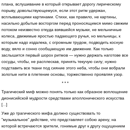
плана, вслушивание в который открывает дорогу лирическому
порыву, довольствующемуся, если этот ритм удержан,
всплывающими картинами. Стихи, как правило, не картины,
насильно добытые восторгом перед проносящимся мимо свежим
потоком неизвестно откуда взявшейся музыки, не мельничные
колеса, движимые яростью падающего ручья, но мельницы, к
которым надо издалека, с огромным трудом, подводить косную
воду, вяло и сонно сообщающую им движение. Как только
заслышится первый шорох ритмов — нужно держать наготове все
сосуды, чтобы, не расплескав, принять текучую силу; нужно
подставить все ткани под сияние этого неба, чтобы они вобрали
золотые нити в плетение основы, торжественно проявляя узор.
* * *
Трагический миф можно понять только как образное воплощение
дионисийской мудрости средствами аполлонического искусства
[...]
Уже до трагического мифа должно существовать то
"музыкальное" действие, что представляет собою арену, на
которой встречаются зрители, гонимые друг к другу ощущением