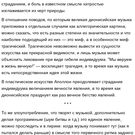
страданием, и боль в известном смысле хитростью
изглаживается из черт природы.
В отношении поводов, по которым великая дионисийская музыка
приложима к отдельным случаям как аллегорическая картина,
можно сказать, что есть разные степени их значительности и что
наиболее подходящий из них — это миф, а в особенности миф
трагический. Трагическое невозможно вывести из сущности
искусства как прекрасной видимости, и лишь музыка может
объяснить ликование при виде гибели индивидуума. "Мы веруем
в жизнь вечную!" — восклицает трагедия, в то время как музыка
есть непосредственная идея этой жизни.
В пластическом искусстве Аполлон преодолевает страдание
индивидуума величанием вечности явления, в то время как
дионисийское празднует как раз вечное бегство явлений.
* * *
То же злоупотребление, что творят с музыкой, дополнительно
делая программным (шум битвы и т.д.) это единое явление,
можно проследить и в лирике: когда музыку понимают тут (как я
пытался делать раньше) в смысле того первичного ритма заднего