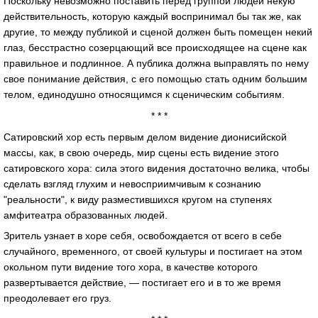
Поскольку невозможно поставить перед группой людей некую
действительность, которую каждый воспринимал бы так же, как
другие, то между публикой и сценой должен быть помещен некий
глаз, бесстрастно созерцающий все происходящее на сцене как
правильное и подлинное. А публика должна выправлять по нему
свое понимание действия, с его помощью стать одним большим
телом, единодушно относящимся к сценическим событиям.
* * *
Сатировский хор есть первым делом видение дионисийской
массы, как, в свою очередь, мир сцены есть видение этого
сатировского хора: сила этого видения достаточно велика, чтобы
сделать взгляд глухим и невосприимчивым к сознанию
"реальности", к виду разместившихся кругом на ступенях
амфитеатра образованных людей.
Зритель узнает в хоре себя, освобождается от всего в себе
случайного, временного, от своей культуры и постигает на этом
окольном пути видение того хора, в качестве которого
развертывается действие, — постигает его и в то же время
преодолевает его груз.