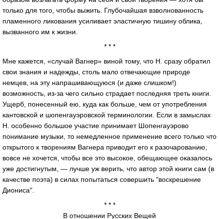
только для того, чтобы выжить. Глубочайшая взволнованность
пламенного ликования усиливает эластичную тишину облика,
вызванного им к жизни.
* * *
Мне кажется, «случай Вагнер» виной тому, что Н. сразу обратил
свои знания и надежды, столь мало отвечающие природе
немцев, на эту напрашивающуюся (и даже слишком!)
возможность, из-за чего сильно страдает последняя треть книги.
Ущерб, понесенный ею, куда как больше, чем от употребления
кантовской и шопенгауэровской терминологии. Если в замыслах
Н. особенно большое участие принимает Шопенгауэрово
понимание музыки, то немедленное применение всего только что
открытого к творениям Вагнера приводит его к разочарованию;
вовсе не хочется, чтобы все это высокое, обещающее оказалось
уже достигнутым, — лучше уж верить, что автор этой книги сам (в
качестве поэта) в силах попытаться совершить "воскрешение
Диониса".
* * *
В отношении Русских Вещей