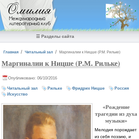
Перейти к основному содержанию
Омилия
Международный
литературный клуб
☰ Разделы сайта
Вы здесь
Главная
Читальный зал
Маргиналии к Ницше (Р.М. Рильке)
Маргиналии к Ницше (Р.М. Рильке)
Опубликовано: 06/10/2016
Читальный зал
Рильке
Фридрих Ницше
Россия
Искусство
«Рождение
трагедии из духа
музыки»
Мелодия порождает
из себя поэзию, и