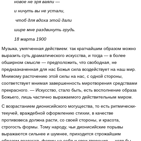
новое не зря ваяли —
и ничуть вы не устали,
чтоб для вдоха этой дали
шире мне раздвинуть грудь.
18 марта 1900
Музыка, умягченная действием: так кратчайшим образом можно
выразить суть драматического искусства, и тогда — в более
обширном смысле — предположить, что свободная, не
предназначенная для нас Божья сила воздействует на наш мир.
Мнимому расточению этой силы на нас, с одной стороны,
соответствует мнимая завершенность миротворения средствами
прекрасного. — Искусство, стало быть, есть восполнение образа
Божьего, лишь частично выражаемого действительным миром.
С возрастанием дионисийского могущества, то есть ритмически-
текучей, враждебной оформлению стихии, в качестве
противовеса должна расти, со своей стороны, и красота,
строгость формы. Тому народу, чьи дионисийские порывы
выражаются сильнее и шумнее, приходится строжайшим
образом возлагать форму на себя и свои творения — хотя бы