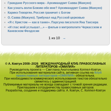
Граждане Русского мира - Архимандрит Савва (Мажуко)
Как узнать волю Божию обо мне? Архимандрит Савва (Мажуко)
Каринэ Геворгян. Россия граничит с Богом
О. Савва (Мажуко). Трибунал над Русской церковью
«Я с Христом — как в танке». Парсуна писателя Яна Таксюра
«И глас мой услышат…» – фильм о митрополите Черкасском и
Каневском Феодосии
1 из 10
→
© А. Ковтун 2008–2026 МЕЖДУНАРОДНЫЙ КЛУБ ПРАВОСЛАВНЫХ
ЛИТЕРАТОРОВ «ОМИЛИЯ»
Руководитель проекта — Светлана Анатольевна Коппел-Ковтун.
При использования материалов сайта, активная ссылка на
Клуб
православных литераторов «ОМИЛИЯ»
обязательна.
При необходимости коммерческого использования текстов обязательно
свяжитесь с администрацией.
Публикуемые материалы не всегда совпадают с точкой зрения редакции.
Приглашаем к сотрудничеству православных авторов.
Разработка, создание и поддержка сайта: А. Ковтун, С. Коппел-Ковтун