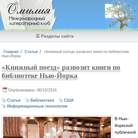
Перейти к основному содержанию
Омилия
Международный
литературный клуб
☰ Разделы сайта
Вы здесь
Главная
Статьи
«Книжный поезд» развозит книги по библиотеке
Нью-Йорка
«Книжный поезд» развозит книги по
библиотеке Нью-Йорка
Опубликовано: 06/10/2016
Статьи
Библиотеки
США
Информационные технологии
В Нью-
йоркской
публичной