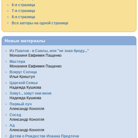
6-я страница
7-я страница
8-я страница
Все авторы на одной странице
Новые материалы
Из Павлов - в Савлы, или "не зная броду..."
Монахиня Евфимия Пащенко
Мастера
Монахиня Евфимия Пащенко
Вокруг Солнца
Илья Криштул
Царской Семье
Надежда Кушкова
Зовут... зовут они меня
Надежда Кушкова
Первый луч
Александр Конопля
Сосед
Александр Конопля
Ад
Александр Конопля
Детям о Рождестве Иоанна Предтечи