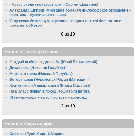
«Автор уходит неизвестным» (Сергей Шаргунов)
Александр Щипков: Минздрав поменял философское отношение к
понятиям "мужчина и женщина"
Калужская бизнесвумен решила раздавать хлеб бесплатно и
пожалела об этом
←
8 из 10
→
Новое в Читальном зале
Каждый выбирает для себя (Юрий Левитанский)
Дикая роза (Николай Голубош)
Межевая тропа (Николай Голубош)
Ветеринария (Иеромонах Роман (Матюшин)
Художник с яблоком в руке (Елена Самкова)
Наш класс пошёл в поход. Кошмар педагога
Я санкций жду – за то, что всем народом...
←
2 из 10
→
Новое в медиагалерее
Святыни Руси. Сергей Марнов