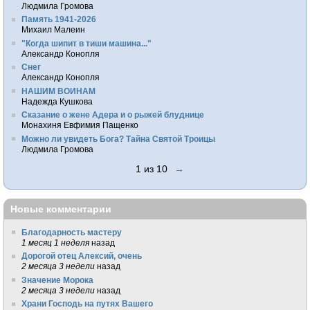
Людмила Громова
Память 1941-2026
Михаил Малеин
"Когда шипит в тиши машина..."
Александр Конопля
Снег
Александр Конопля
НАШИМ ВОИНАМ
Надежда Кушкова
Сказание о жене Адера и о рыжей блуднице
Монахиня Евфимия Пащенко
Можно ли увидеть Бога? Тайна Святой Троицы
Людмила Громова
1 из 10
→
Новые комментарии
Благодарность мастеру
1 месяц 1 неделя
назад
Дорогой отец Алексий, очень
2 месяца 3 недели
назад
Значение Морока
2 месяца 3 недели
назад
Храни Господь на путях Вашего