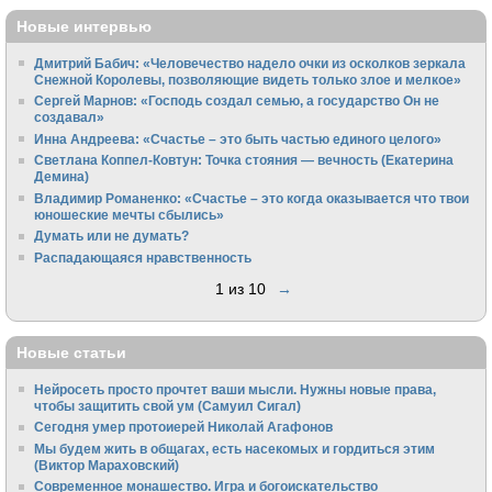
Новые интервью
Дмитрий Бабич: «Человечество надело очки из осколков зеркала
Снежной Королевы, позволяющие видеть только злое и мелкое»
Сергей Марнов: «Господь создал семью, а государство Он не
создавал»
Инна Андреева: «Счастье – это быть частью единого целого»
Светлана Коппел-Ковтун: Точка стояния — вечность (Екатерина
Демина)
Владимир Романенко: «Счастье – это когда оказывается что твои
юношеские мечты сбылись»
Думать или не думать?
Распадающаяся нравственность
1 из 10
→
Новые статьи
Нейросеть просто прочтет ваши мысли. Нужны новые права,
чтобы защитить свой ум (Самуил Сигал)
Сегодня умер протоиерей Николай Агафонов
Мы будем жить в общагах, есть насекомых и гордиться этим
(Виктор Мараховский)
Cовременное монашество. Игра и богоискательство