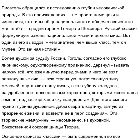
Писатель обращался к исследованию глубин человеческой
природы. В его произведениях — не просто помещики и
чиновники; это типы общенационального и общечеловеческого
масштаба — сродни героям Гомера и Шекспира. Русский классик
формулирует законы национальной жизни и целого мира. Вот
один из его выводов: «Чем знатнее, чем выше класс, тем он
глупее. Это вечная истина!»
Болея душой за судьбу России, Гоголь, согласно его глубоко
лирическому, одухотворённому признанию, дерзнул «вызвать
наружу всё, что ежеминутно перед очами и чего не зрят
равнодушные очи, — всю страшную, потрясающую тину
мелочей, опутавших нашу жизнь, всю глубину холодных,
раздробленных, повседневных характеров, которыми кишит наша
земная, подчас горькая и скучная дорога». Для этого «много
нужно глубины душевной, дабы озарить картину, взятую из
презренной жизни, и возвести её в перл создания». Эти
творческие жемчужины — несомненно, из духовной,
Божественной сокровищницы Творца.
Основное свойство классики — быть современной во все