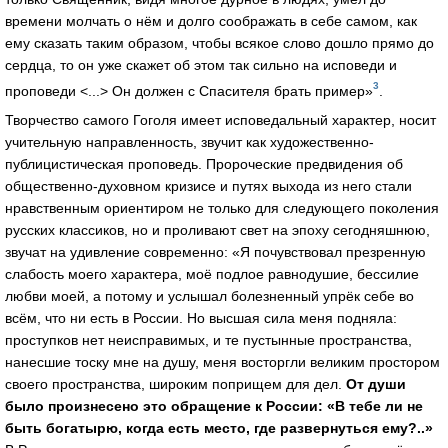
времени молчать о нём и долго соображать в себе самом, как
ему сказать таким образом, чтобы всякое слово дошло прямо до
сердца, то он уже скажет об этом так сильно на исповеди и
3
проповеди <...> Он должен с Спасителя брать пример»
.
Творчество самого Гоголя имеет исповедальный характер, носит
учительную направленность, звучит как художественно-
публицистическая проповедь. Пророческие предвидения об
общественно-духовном кризисе и путях выхода из него стали
нравственным ориентиром не только для следующего поколения
русских классиков, но и проливают свет на эпоху сегодняшнюю,
звучат на удивление современно: «Я почувствовал презренную
слабость моего характера, моё подлое равнодушие, бессилие
любви моей, а потому и услышал болезненный упрёк себе во
всём, что ни есть в России. Но высшая сила меня подняла:
проступков нет неисправимых, и те пустынные пространства,
нанесшие тоску мне на душу, меня восторгли великим простором
своего пространства, широким поприщем для дел.
От души
было произнесено это обращение к России: «В тебе ли не
быть богатырю, когда есть место, где развернуться ему?..»