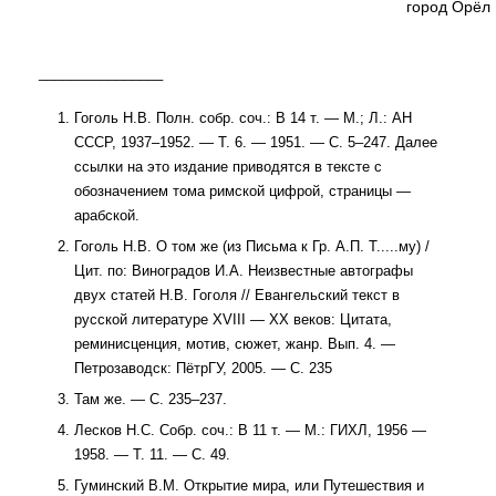
город Орёл
________________
Гоголь Н.В. Полн. собр. соч.: В 14 т. — М.; Л.: АН
СССР, 1937–1952. — Т. 6. — 1951. — С. 5–247. Далее
ссылки на это издание приводятся в тексте с
обозначением тома римской цифрой, страницы —
арабской.
Гоголь Н.В. О том же (из Письма к Гр. А.П. Т.....му) /
Цит. по: Виноградов И.А. Неизвестные автографы
двух статей Н.В. Гоголя // Евангельский текст в
русской литературе XVIII — XX веков: Цитата,
реминисценция, мотив, сюжет, жанр. Вып. 4. —
Петрозаводск: ПётрГУ, 2005. — С. 235
Там же. — С. 235–237.
Лесков Н.С. Собр. соч.: В 11 т. — М.: ГИХЛ, 1956 —
1958. — Т. 11. — С. 49.
Гуминский В.М. Открытие мира, или Путешествия и