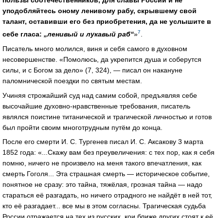
пользы соотечественников, для славы России и не
уподобляйтесь оному ленивому рабу, скрывшему свой
талант, оставивши его без приобретения, да не услышите в
7
себе гласа:
„ленивый и лукавый раб“
»
.
Писатель много молился, виня и себя самого в духовном
несовершенстве. «Помолюсь, да укрепится душа и соберутся
силы, и с Богом за дело» (7, 324), — писал он накануне
паломнической поездки по святым местам.
Учиняя строжайший суд над самим собой, предъявляя себе
высочайшие духовно-нравственные требования, писатель
являлся поистине титанической и трагической личностью и готов
был пройти своим многотрудным путём до конца.
После его смерти И. С. Тургенев писал И. С. Аксакову 3 марта
1852 года: «...Скажу вам без преувеличения: с тех пор, как я себя
помню, ничего не произвело на меня такого впечатления, как
смерть Гоголя... Эта страшная смерть — историческое событие,
понятное не сразу: это тайна, тяжёлая, грозная тайна — надо
стараться её разгадать, но ничего отрадного не найдёт в ней тот,
кто её разгадает... все мы в этом согласны. Трагическая судьба
России отражается на тех из русских, кои ближе других стоят к её