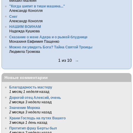
Михаил Малеин
"Когда шипит в тиши машина..."
Александр Конопля
Снег
Александр Конопля
НАШИМ ВОИНАМ
Надежда Кушкова
Сказание о жене Адера и о рыжей блуднице
Монахиня Евфимия Пащенко
Можно ли увидеть Бога? Тайна Святой Троицы
Людмила Громова
1 из 10
→
Новые комментарии
Благодарность мастеру
1 месяц 1 неделя
назад
Дорогой отец Алексий, очень
2 месяца 3 недели
назад
Значение Морока
2 месяца 3 недели
назад
Храни Господь на путях Вашего
3 месяца 1 день
назад
Протитип фрау Берты был
4 месяца 2 недели
назад