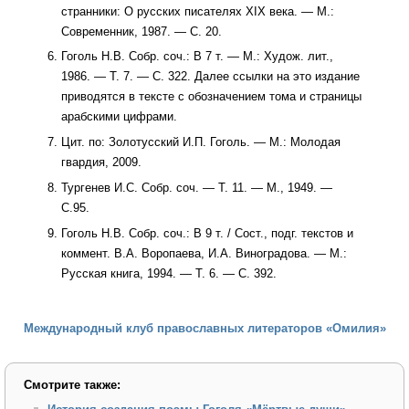
странники: О русских писателях XIX века. — М.:
Современник, 1987. — С. 20.
Гоголь Н.В. Собр. соч.: В 7 т. — М.: Худож. лит.,
1986. — Т. 7. — С. 322. Далее ссылки на это издание
приводятся в тексте с обозначением тома и страницы
арабскими цифрами.
Цит. по: Золотусский И.П. Гоголь. — М.: Молодая
гвардия, 2009.
Тургенев И.С. Собр. соч. — Т. 11. — М., 1949. —
С.95.
Гоголь Н.В. Собр. соч.: В 9 т. / Сост., подг. текстов и
коммент. В.А. Воропаева, И.А. Виноградова. — М.:
Русская книга, 1994. — Т. 6. — С. 392.
Международный клуб православных литераторов «Омилия»
Смотрите также: