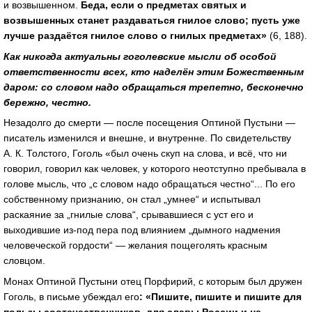
и возвышенном.
Беда, если о предметах святых и
возвышенных станет раздаваться гнилое слово; пусть уже
лучше раздаётся гнилое слово о гнилых предметах»
(6, 188).
Как никогда актуальны гоголевские мысли об особой
ответственности всех, кто наделён этим Божественным
даром: со словом надо обращаться трепетно, бесконечно
бережно, честно.
Незадолго до смерти — после посещения Оптиной Пустыни —
писатель изменился и внешне, и внутренне. По свидетельству
А. К. Толстого, Гоголь «был очень скуп на слова, и всё, что ни
говорил, говорил как человек, у которого неотступно пребывала в
голове мысль, что „с словом надо обращаться честно“... По его
собственному признанию, он стал „умнее“ и испытывал
раскаяние за „гнилые слова“, срывавшиеся с уст его и
выходившие из-под пера под влиянием „дымного надмения
человеческой гордости“ — желания пощеголять красным
словцом.
Монах Оптиной Пустыни отец Порфирий, с которым был дружен
Гоголь, в письме убеждал его
: «Пишите, пишите и пишите для