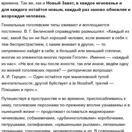
времена. Так же, как и
Новый Завет, в каждое мгновенье и
для каждого остаётся новым, каждый раз заново обновляя и
возрождая человека.
Гениальные гоголевские типы оживают и воплощаются
постоянно. В. Г. Белинский справедливо размышлял: «Каждый из
нас, какой бы он ни был хороший человек, если вникнет в себя с
тем беспристрастием, с каким вникает в других, — то
непременно найдёт в себе, в большей или меньшей степени,
многие из элементов многих героев Гоголя». Именно — «каждый
из нас». «Не все ли мы после юности, так или иначе, ведём одну
из жизней гоголевских героев? — риторически вопрошал
А. И. Герцен. — Один остаётся при маниловской тупой
мечтательности, другой буйствует
a la Nosdreff
, третий —
Плюшкин и проч.».
Путешествуя в пространстве и во времени, приспосабливаясь к
нему, гоголевские персонажи по-прежнему вполне узнаваемы и в
нынешней жизни — продолжают оставаться жидоморами-
чичиковыми, собакевичами, «дубинноголовыми» коробочками,
петрушками, селифанами, «кувшинными рылами», ляпкиными-
тяпкиными, городничими, держимордами и др. В современной