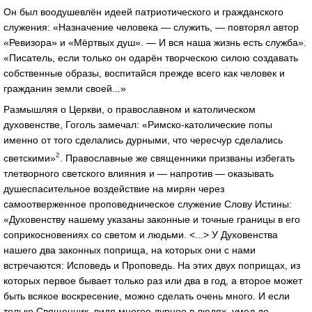
Он был воодушевлён идеей патриотического и гражданского
служения: «Назначение человека — служить, — повторял автор
«Ревизора» и «Мёртвых душ». — И вся наша жизнь есть служба».
«Писатель, если только он одарён творческою силою создавать
собственные образы, воспитайся прежде всего как человек и
гражданин земли своей...»
Размышляя о Церкви, о православном и католическом
духовенстве, Гоголь замечал: «Римско-католические попы
именно от того сделались дурными, что чересчур сделались
2
светскими»
. Православные же священники призваны избегать
тлетворного светского влияния и — напротив — оказывать
душеспасительное воздействие на мирян через
самоотверженное проповедническое служение Слову Истины:
«Духовенству нашему указаны законные и точные границы в его
соприкосновениях со светом и людьми. <...> У Духовенства
нашего два законных поприща, на которых они с нами
встречаются: Исповедь и Проповедь. На этих двух поприщах, из
которых первое бывает только раз или два в год, а второе может
быть всякое воскресение, можно сделать очень много. И если
только Священник, видя многое дурное в людях, умел до