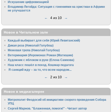
Искушение цифровизацией
Владимир Легойда: Ситуация с гонениями на христиан в Африке
не улучшается
←
4 из 10
→
Новое в Читальном зале
Каждый выбирает для себя (Юрий Левитанский)
Дикая роза (Николай Голубош)
Межевая тропа (Николай Голубош)
Ветеринария (Иеромонах Роман (Матюшин)
Художник с яблоком в руке (Елена Самкова)
Наш класс пошёл в поход. Кошмар педагога
Я санкций жду – за то, что всем народом...
←
2 из 10
→
Новое в медиагалерее
Митрополит Феодосий об инициативе скорого проведения Собора
УПЦ
Сергей Марнов. "Блаженная, помоги!" - Читает автор