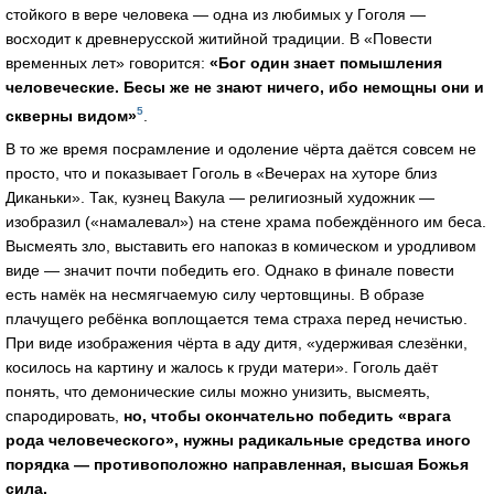
стойкого в вере человека — одна из любимых у Гоголя —
восходит к древнерусской житийной традиции. В «Повести
временных лет» говорится:
«Бог один знает помышления
человеческие. Бесы же не знают ничего, ибо немощны они и
5
скверны видом»
.
В то же время посрамление и одоление чёрта даётся совсем не
просто, что и показывает Гоголь в «Вечерах на хуторе близ
Диканьки». Так, кузнец Вакула — религиозный художник —
изобразил («намалевал») на стене храма побеждённого им беса.
Высмеять зло, выставить его напоказ в комическом и уродливом
виде — значит почти победить его. Однако в финале повести
есть намёк на несмягчаемую силу чертовщины. В образе
плачущего ребёнка воплощается тема страха перед нечистью.
При виде изображения чёрта в аду дитя, «удерживая слезёнки,
косилось на картину и жалось к груди матери». Гоголь даёт
понять, что демонические силы можно унизить, высмеять,
спародировать,
но, чтобы окончательно победить «врага
рода человеческого», нужны радикальные средства иного
порядка — противоположно направленная, высшая Божья
сила.