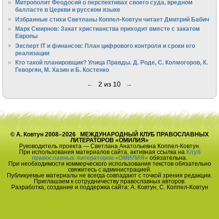
Митрополит Феодосий о перспективах своего суда, вредном
балласте в Церкви и русском языке
Избранные стихи Светланы Коппел-Ковтун читает Дмитрий Бабич
Марк Смирнов: Закат христианства приходит вместе с закатом
Европы
Эксперт IT и финансов: План цифрового контроля и сроки его
реализации
Кто такой планировщик? Улица Правды. Д. Роде, С. Колмогоров, К.
Геворгян, М. Хазин и Б. Костенко
←
2 из 10
→
© А. Ковтун 2008–2026 МЕЖДУНАРОДНЫЙ КЛУБ ПРАВОСЛАВНЫХ
ЛИТЕРАТОРОВ «ОМИЛИЯ»
Руководитель проекта — Светлана Анатольевна Коппел-Ковтун.
При использования материалов сайта, активная ссылка на
Клуб
православных литераторов «ОМИЛИЯ»
обязательна.
При необходимости коммерческого использования текстов обязательно
свяжитесь с администрацией.
Публикуемые материалы не всегда совпадают с точкой зрения редакции.
Приглашаем к сотрудничеству православных авторов.
Разработка, создание и поддержка сайта: А. Ковтун, С. Коппел-Ковтун