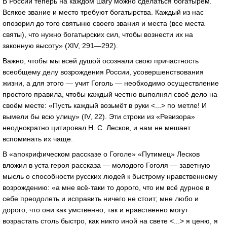
В России теперь на каждом шагу можно сделаться богатырём.
Всякое звание и место требуют богатырства. Каждый из нас
опозорил до того святыню своего звания и места (все места
святы), что нужно богатырских сил, чтобы вознести их на
законную высоту» (XIV, 291—292).
Важно, чтобы мы всей душой осознали свою причастность
всеобщему делу возрождения России, усовершенствования
жизни, а для этого — учит Гоголь — необходимо осуществление
простого правила, чтобы каждый честно выполнял своё дело на
своём месте: «Пусть каждый возьмёт в руки <...> по метле! И
вымели бы всю улицу» (IV, 22). Эти строки из «Ревизора»
неоднократно цитировал Н. С. Лесков, и нам не мешает
вспоминать их чаще.
В «апокрифическом рассказе о Гоголе» «Путимец» Лесков
вложил в уста героя рассказа — молодого Гоголя — заветную
мысль о способности русских людей к быстрому нравственному
возрождению: «а мне всё-таки то дорого, что им всё дурное в
себе преодолеть и исправить ничего не стоит; мне любо и
дорого, что они как умственно, так и нравственно могут
возрастать столь быстро, как никто иной на свете <...> я ценю, я