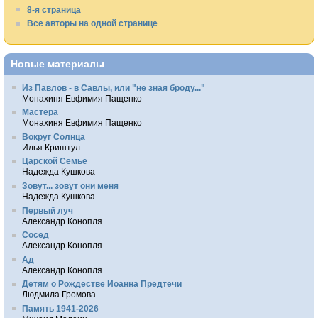
8-я страница
Все авторы на одной странице
Новые материалы
Из Павлов - в Савлы, или "не зная броду..."
Монахиня Евфимия Пащенко
Мастера
Монахиня Евфимия Пащенко
Вокруг Солнца
Илья Криштул
Царской Семье
Надежда Кушкова
Зовут... зовут они меня
Надежда Кушкова
Первый луч
Александр Конопля
Сосед
Александр Конопля
Ад
Александр Конопля
Детям о Рождестве Иоанна Предтечи
Людмила Громова
Память 1941-2026