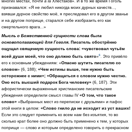
многих местах, почти
а la
Хлестаков». И в то же время Гоголь
признавался: «Я не любил никогда моих дурных качеств...,
взявши дурное свойство моё, я преследовал его в другом званье
и на другом поприще, старался себе изобразить его как
смертельного врага...»
Мысль о Божественной сущности слова была
основополагающей для Гоголя.
Писатель обострённо
ощущал священную сущность слова: «чувствовал чутьём
6
всей души моей, что оно должно быть свято
»
. Это привёло
его к основным убеждениям: «
Опасно шутить писателю со
словом
» (6, 188);
«Чем истины выше, тем нужно быть
осторожнее с ними»; «Обращаться с словом нужно честно.
Оно есть высший подарок Бога человеку»
(6, 187). Эти
афористически выраженные христианские писательские
убеждения определили смысл главы IV
«О том, что такое
слово»
«Выбранных мест из переписки с друзьями» и пафос
этой книги в целом:
«Слово гнило да не исходит из уст ваших!
Если это следует применить ко всем нам без изъятия, то во
сколько крат более оно должно быть применено к тем, у которых
поприще — слово и которым определено говорить о прекрасном