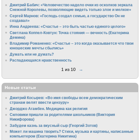
Дмитрий Бабич: «Человечество надело очки из осколков зеркала
Снежной Королевы, позволяющие видеть только злое и мелкое»
Сергей Марнов: «Господь создал семью, а государство Он не
создавал»
Инна Андреева: «Счастье – это быть частью единого целого»
Светлана Коппел-Ковтун: Точка стояния — вечность (Екатерина
Демина)
Владимир Романенко: «Счастье – это когда оказывается что твои
юношеские мечты сбылись»
Думать или не думать?
Распадающаяся нравственность
1 из 10
→
Новые статьи
Дмитрий Косырев: «Во имя свободы всем демократическим
странам велят ввести цензуру»
Джорджо Агамбен. Медицина как религия
Силовики пришли за родителями школьников (Виктория
Никифорова)
Забудем казнь за вкусный сыр (Георгий Зотов)
Может ли машина творить? Стихи, музыка и картины, написанные
компьютером (Екатерина Никитина)