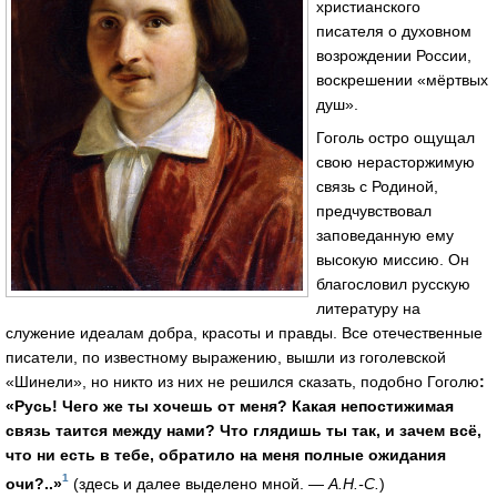
христианского
писателя о духовном
возрождении России,
воскрешении «мёртвых
душ».
Гоголь остро ощущал
свою нерасторжимую
связь с Родиной,
предчувствовал
заповеданную ему
высокую миссию. Он
благословил русскую
литературу на
служение идеалам добра, красоты и правды. Все отечественные
писатели, по известному выражению, вышли из гоголевской
«Шинели», но никто из них не решился сказать, подобно Гоголю
:
«Русь! Чего же ты хочешь от меня? Какая непостижимая
связь таится между нами? Что глядишь ты так, и зачем всё,
что ни есть в тебе, обратило на меня полные ожидания
1
очи?..»
(здесь и далее выделено мной. —
А.Н.-С.
)