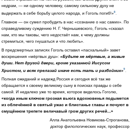
недрам, — ни одному человеку, самому сильному духу не
8
выдержать в себе борьбу целого народа, и Гоголь погиб!»
.
Главное — он сумел пробудить в нас «сознание о нас самих». По
справедливому суждению Н. Г. Чернышевского, Гоголь «сказал
нам, кто мы таковы, чего недостаёт нам, к чему должны
стремиться, чего гнушаться и что любить».
В предсмертных записях Гоголь оставил «пасхальный» завет
воскрешения «мёртвых душ»:
«Будьте не мёртвые, а живые
души. Нет другой двери, кроме указанной Иисусом
9
Христом, и всяк прелазай иначе есть тать и разбойник»
.
Полная ожиданий и надежд Россия и сегодня всё так же
обращается к своему великому сыну в поисках правды о себе
самой. И недалеко уже то время, которое виделось Гоголю,
«когда иным ключом грозная вьюга вдохновенья подымется
из облечённой в святый ужас и блистанье главы и почуют в
смущённом трепете величавый гром других речей...»
Алла Анатольевна Новикова-Строганова,
доктор филологических наук, профессор