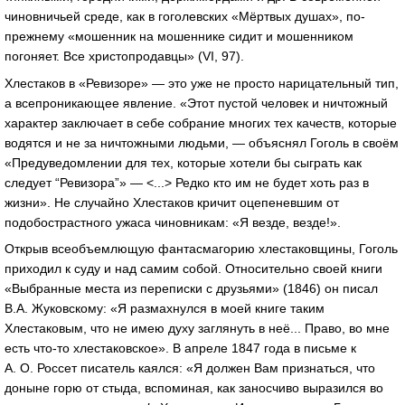
чиновничьей среде, как в гоголевских «Мёртвых душах», по-
прежнему «мошенник на мошеннике сидит и мошенником
погоняет. Все христопродавцы» (VI, 97).
Хлестаков в «Ревизоре» — это уже не просто нарицательный тип,
а всепроникающее явление. «Этот пустой человек и ничтожный
характер заключает в себе собрание многих тех качеств, которые
водятся и не за ничтожными людьми, — объяснял Гоголь в своём
«Предуведомлении для тех, которые хотели бы сыграть как
следует “Ревизора”» — <...> Редко кто им не будет хоть раз в
жизни». Не случайно Хлестаков кричит оцепеневшим от
подобострастного ужаса чиновникам: «Я везде, везде!».
Открыв всеобъемлющую фантасмагорию хлестаковщины, Гоголь
приходил к суду и над самим собой. Относительно своей книги
«Выбранные места из переписки с друзьями» (1846) он писал
В.А. Жуковскому: «Я размахнулся в моей книге таким
Хлестаковым, что не имею духу заглянуть в неё... Право, во мне
есть что-то хлестаковское». В апреле 1847 года в письме к
А. О. Россет писатель каялся: «Я должен Вам признаться, что
доныне горю от стыда, вспоминая, как заносчиво выразился во