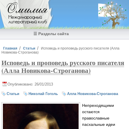
Перейти к основному содержанию
Омилия
Международный
литературный клуб
☰ Разделы сайта
Вы здесь
Главная
Статьи
Исповедь и проповедь русского писателя (Алла
Новикова-Строганова)
Исповедь и проповедь русского писателя
(Алла Новикова-Строганова)
Опубликовано: 26/01/2013
Статьи
Николай Гоголь
Алла Новикова-Строганова
Непреходящими
остаются
православные
пасхальные идеи