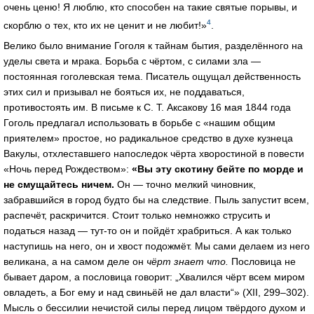
очень ценю! Я люблю, кто способен на такие святые порывы, и
4
скорблю о тех, кто их не ценит и не любит!»
.
Велико было внимание Гоголя к тайнам бытия, разделённого на
уделы света и мрака. Борьба с чёртом, с силами зла —
постоянная гоголевская тема. Писатель ощущал действенность
этих сил и призывал не бояться их, не поддаваться,
противостоять им. В письме к С. Т. Аксакову 16 мая 1844 года
Гоголь предлагал использовать в борьбе с «нашим общим
приятелем» простое, но радикальное средство в духе кузнеца
Вакулы, отхлеставшего напоследок чёрта хворостиной в повести
«Ночь перед Рождеством»:
«Вы эту скотину бейте по морде и
не смущайтесь ничем.
Он — точно мелкий чиновник,
забравшийся в город будто бы на следствие. Пыль запустит всем,
распечёт, раскричится. Стоит только немножко струсить и
податься назад — тут-то он и пойдёт храбриться. А как только
наступишь на него, он и хвост подожмёт. Мы сами делаем из него
великана, а на самом деле он
чёрт знает что.
Пословица не
бывает даром, а пословица говорит: „Хвалился чёрт всем миром
овладеть, а Бог ему и над свиньёй не дал власти“» (XII, 299–302).
Мысль о бессилии нечистой силы перед лицом твёрдого духом и