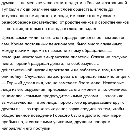
думаю — не меньше человек пятнадцати в России и заграницей.
Тут были люди различнейших слоев общества, вплоть до
титулованных эмигрантов, и люди, имевшие к нему самое
разнообразное касательство: от родственников и свойственников
— до таких, которых он никогда в глаза не видал.
Целые семьи жили на его счет гораздо привольнее, чем жил он
сам. Кроме постоянных пенсионеров, было много случайных;
между прочим, время от времени к нему обращались за
помощью некоторые эмигрантские писатели. Отказа не получал
никто. Горький раздавал деньги, не сообразуясь с
действительной нуждой просителя и не заботясь о том, на что
они пойдут. Случалось им застревать в передаточных инстанциях
— Горький делал вид, что не замечает. Этого мало. Некоторые
лица из его окружения, прикрываясь его именем и положением,
занимались самыми предосудительными делами — вплоть до
вымогательства. Te же лица, порою люто враждовавшие друг с
другом из — за горьковских денег, зорко следили за тем, чтобы
общественное поведение Горького было в достаточной мере
прибыльно, и согласными усилиями, дружным напором,
направляли его поступки.