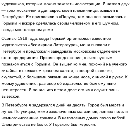
художников, которым можно заказать иллюстрации. Я назвал двух
— трех москвичей и дал адрес моей племянницы, жившей в
Петербурге. Ее пригласили в «Парус», там она познакомилась с
Горьким и вскоре сделалась своим человеком в его шумном,
всегда многолюдном доме.
Осенью 1918 года, когда Горький организовал известное
издательство «Всемирная Литература», меня вызвали в
Петербург и предложили заведовать московским отделением
этого предприятия. Приняв предложение, я счел нужным
познакомиться с Горьким. Он вышел ко мне, похожий на ученого
китайца: в шелковом красном халате, в пестрой шапочке,
скуластый, с большими очками на конце носа, с книгой в руках. К
моему удивлению, разговор об издательстве был ему явно
неинтересен. Я понял, что в этом деле его имя служит лишь
вывеской.
В Петербурге я задержался дней на десять. Город был мертв и
жуток. По улицам, мимо заколоченных магазинов, лениво ползли
немногочисленные трамваи. В нетопленых домах пахло воблой.
Электричества не было. У Горького был керосин.