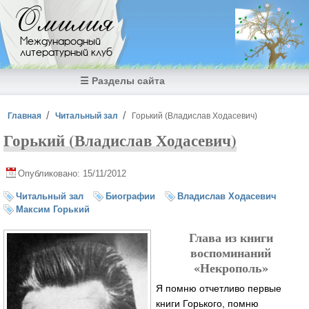
Перейти к основному содержанию
Омилия
Международный
литературный клуб
☰ Разделы сайта
Вы здесь
Главная
Читальный зал
Горький (Владислав Ходасевич)
Горький (Владислав Ходасевич)
Опубликовано: 15/11/2012
Читальный зал
Биографии
Владислав Ходасевич
Максим Горький
Глава из книги
воспоминаний
«Некрополь»
Я помню отчетливо первые
книги Горького, помню