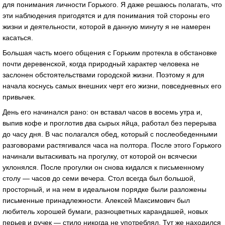
для понимания личности Горького. Я даже решаюсь полагать, что
эти наблюдения пригодятся и для понимания той стороны его
жизни и деятельности, которой в данную минуту я не намерен
касаться.
Большая часть моего общения с Горьким протекла в обстановке
почти деревенской, когда природный характер человека не
заслонен обстоятельствами городской жизни. Поэтому я для
начала коснусь самых внешних черт его жизни, повседневных его
привычек.
День его начинался рано: он вставал часов в восемь утра и,
выпив кофе и проглотив два сырых яйца, работал без перерыва
до часу дня. В час полагался обед, который с послеобеденными
разговорами растягивался часа на полтора. После этого Горького
начинали вытаскивать на прогулку, от которой он всячески
уклонялся. После прогулки он снова кидался к письменному
столу — часов до семи вечера. Стол всегда был большой,
просторный, и на нем в идеальном порядке были разложены
письменные принадлежности. Алексей Максимович был
любитель хорошей бумаги, разноцветных карандашей, новых
перьев и ручек — стило никогда не употреблял. Тут же находился