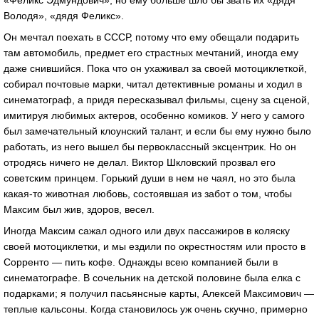
«Феликс Эдмундович», но ему больше шло бы звать их «дядя
Володя», «дядя Феликс».
Он мечтал поехать в СССР, потому что ему обещали подарить
там автомобиль, предмет его страстных мечтаний, иногда ему
даже снившийся. Пока что он ухаживал за своей мотоциклеткой,
собирал почтовые марки, читал детективные романы и ходил в
синематограф, а придя пересказывал фильмы, сцену за сценой,
имитируя любимых актеров, особенно комиков. У него у самого
был замечательный клоунский талант, и если бы ему нужно было
работать, из него вышел бы первоклассный эксцентрик. Но он
отродясь ничего не делал. Виктор Шкловский прозвал его
советским принцем. Горький души в нем не чаял, но это была
какая-то животная любовь, состоявшая из забот о том, чтобы
Максим был жив, здоров, весел.
Иногда Максим сажал одного или двух пассажиров в коляску
своей мотоциклетки, и мы ездили по окрестностям или просто в
Сорренто — пить кофе. Однажды всею компанией были в
синематографе. В сочельник на детской половине была елка с
подарками; я получил пасьянсные карты, Алексей Максимович —
теплые кальсоны. Когда становилось уж очень скучно, примерно