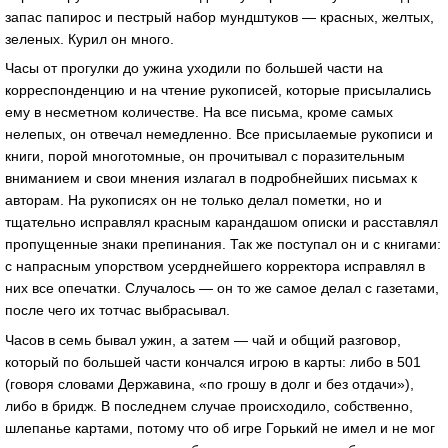
запас папирос и пестрый набор мундштуков — красных, желтых,
зеленых. Курил он много.
Часы от прогулки до ужина уходили по большей части на
корреспонденцию и на чтение рукописей, которые присылались
ему в несметном количестве. На все письма, кроме самых
нелепых, он отвечал немедленно. Все присылаемые рукописи и
книги, порой многотомные, он прочитывал с поразительным
вниманием и свои мнения излагал в подробнейших письмах к
авторам. На рукописях он не только делал пометки, но и
тщательно исправлял красным карандашом описки и расставлял
пропущенные знаки препинания. Так же поступал он и с книгами:
с напрасным упорством усерднейшего корректора исправлял в
них все опечатки. Случалось — он то же самое делал с газетами,
после чего их тотчас выбрасывал.
Часов в семь бывал ужин, а затем — чай и общий разговор,
который по большей части кончался игрою в карты: либо в 501
(говоря словами Державина, «по грошу в долг и без отдачи»),
либо в бридж. В последнем случае происходило, собственно,
шлепанье картами, потому что об игре Горький не имел и не мог