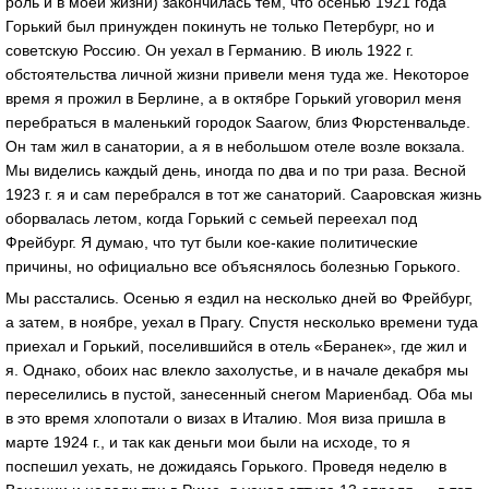
роль и в моей жизни) закончилась тем, что осенью 1921 года
Горький был принужден покинуть не только Петербург, но и
советскую Россию. Он уехал в Германию. В июль 1922 г.
обстоятельства личной жизни привели меня туда же. Некоторое
время я прожил в Берлине, а в октябре Горький уговорил меня
перебраться в маленький городок Saarow, близ Фюрстенвальде.
Он там жил в санатории, а я в небольшом отеле возле вокзала.
Мы виделись каждый день, иногда по два и по три раза. Весной
1923 г. я и сам перебрался в тот же санаторий. Сааровская жизнь
оборвалась летом, когда Горький с семьей переехал под
Фрейбург. Я думаю, что тут были кое-какие политические
причины, но официально все объяснялось болезнью Горького.
Мы расстались. Осенью я ездил на несколько дней во Фрейбург,
а затем, в ноябре, уехал в Прагу. Спустя несколько времени туда
приехал и Горький, поселившийся в отель «Беранек», где жил и
я. Однако, обоих нас влекло захолустье, и в начале декабря мы
переселились в пустой, занесенный снегом Мариенбад. Оба мы
в это время хлопотали о визах в Италию. Моя виза пришла в
марте 1924 г., и так как деньги мои были на исходе, то я
поспешил уехать, не дожидаясь Горького. Проведя неделю в