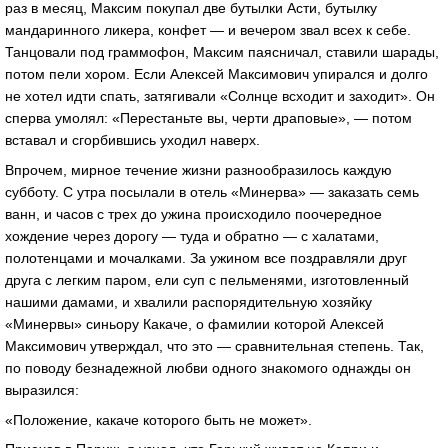
раз в месяц, Максим покупал две бутылки Асти, бутылку
мандаринного ликера, конфет — и вечером звал всех к себе.
Танцовали под граммофон, Максим паясничал, ставили шарады,
потом пели хором. Если Алексей Максимович упирался и долго
не хотел идти спать, затягивали «Солнце всходит и заходит». Он
сперва умолял: «Перестаньте вы, черти драповые», — потом
вставал и сгорбившись уходил наверх.
Впрочем, мирное течение жизни разнообразилось каждую
субботу. С утра посылали в отель «Минерва» — заказать семь
ванн, и часов с трех до ужина происходило поочередное
хождение через дорогу — туда и обратно — с халатами,
полотенцами и мочалками. За ужином все поздравляли друг
друга с легким паром, ели суп с пельменями, изготовленный
нашими дамами, и хвалили распорядительную хозяйку
«Минервы» синьору Какаче, о фамилии которой Алексей
Максимович утверждал, что это — сравнительная степень. Так,
по поводу безнадежной любви одного знакомого однажды он
выразился:
«Положение, какаче которого быть не может».