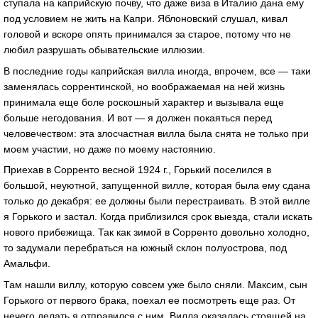
ступала на каприйскую почву, что даже виза в Италию дана ему
под условием не жить на Капри. Яблоновский слушал, кивал
головой и вскоре опять принимался за старое, потому что не
любил разрушать обывательские иллюзии.
В последние годы каприйская вилла иногда, впрочем, все — таки
заменялась соррентинской, но воображаемая на ней жизнь
принимала еще боле роскошный характер и вызывала еще
больше негодования. И вот — я должен покаяться перед
человечеством: эта злосчастная вилла была снята не только при
моем участии, но даже по моему настоянию.
Приехав в Сорренто весной 1924 г., Горький поселился в
большой, неуютной, запущенной вилле, которая была ему сдана
только до декабря: ее должны были перестраивать. В этой вилле
я Горького и застал. Когда приблизился срок выезда, стали искать
нового прибежища. Так как зимой в Сорренто довольно холодно,
то задумали перебраться на южный склон полуострова, под
Амальфи.
Там нашли виллу, которую совсем уже было сняли. Максим, сын
Горького от первого брака, поехал ее посмотреть еще раз. От
нечего делать я отправился с ним. Вилла оказалась стоящей на