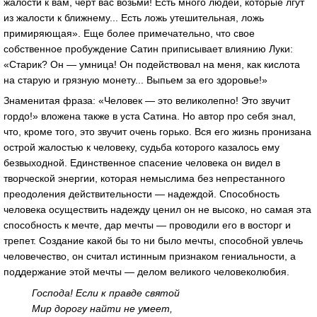
жалости к вам, черт вас возьми! Есть много людей, которые лгут
из жалости к ближнему... Есть ложь утешительная, ложь
примиряющая». Еще более примечательно, что свое
собственное пробуждение Сатин приписывает влиянию Луки:
«Старик? Он — умница! Он подействовал на меня, как кислота
на старую и грязную монету... Выпьем за его здоровье!»
Знаменитая фраза: «Человек — это великолепно! Это звучит
гордо!» вложена также в уста Сатина. Но автор про себя знал,
что, кроме того, это звучит очень горько. Вся его жизнь пронизана
острой жалостью к человеку, судьба которого казалось ему
безвыходной. Единственное спасение человека он видел в
творческой энергии, которая немыслима без непрестанного
преодоления действительности — надеждой. Способность
человека осуществить надежду ценил он не высоко, но самая эта
способность к мечте, дар мечты — проводили его в восторг и
трепет. Создание какой бы то ни было мечты, способной увлечь
человечество, он считал истинным признаком гениальности, а
поддержание этой мечты — делом великого человеколюбия.
Господа! Если к правде святой
Мир дорогу найти не умеет,