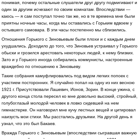
понимая, почему остальные слушатели друг другу подмигивают и
один за другим исчезают по своим комнатам. Впоследствии —
каюсь — я сам поступал точно так же, но в те времена мне были
приятны ночные часы, когда мы оставались с Горьким вдвоем у
остывшего самовара. В эти часы постепенно мы сблизились.
Отношения Горького с Зиновьевым были плохи и с каждым днем
ухудшались. Доходило до того, что Зиновьев устраивал у Горького
обыски и грозился арестовать некоторых людей, к нему близких.
Зато и у Горького иногда собирались коммунисты, настроенные
враждебно по отношению к Зиновьеву.
Такие собрания камуфлировались под видом легких попоек с
участием посторонних. Я случайно попал на одну из них весною
1921 г. Присутствовали Лашевич, Ионов, Зорин. В конце ужина, с
другого конца стола пересел ко мне довольно высокий, стройный,
голубоглазый молодой человек в ловко сидевшей на нем
гимнастерке. Он наговорил мне кучу лестных вещей и цитировал
наизусть мои стихи. Мы расстались друзьями. На другой день я
узнал, что это был Бакаев.
Вражда Горького с Зиновьевым (впоследствии сыгравшая важную