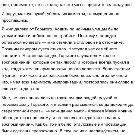
оно, понимаете, не выходит, так что уж вы простите великодушно.
И вдруг, махнув рукой, убежал из комнаты, от смущения не
простившись.
Я жил далеко от Горького. Ходить по ночным улицам было
утомительно и небезопасно: грабили. Поэтому я нередко
оставался ночевать — мне стелили в столовой на оттоманке.
Поздним вечером суета стихала. Наступал час семейного
чаепития. Я становился для Горького слушателем тех его
воспоминаний, которые он так любил и которые всегда пускал в
ход, когда хотел «шармировать» нового человека. Впоследствии
я узнал, что число этих рассказов было довольно ограничено и
что, имея всю видимость импровизации, повторялись они слово в
слово из года в год.
Мне, не раз попадались на глаза очерки людей, случайно
побывавших у Горького, и я всякий раз смеялся, когда доходил до
стереотипной фразы: «неожиданно мысль Алексея Максимовича
обращается к прошлому, и он невольно отдается во власть
воспоминаний». Как бы то ни было, эти ложные импровизации
были сделаны превосходно. Я слушал их с наслаждением, не