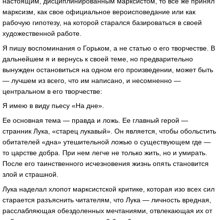
настоящим, дисциплинированным марксистом, то все же принял
марксизм, как свое официальное вероисповедание или как
рабочую гипотезу, на которой старался базироваться в своей
художественной работе.
Я пишу воспоминания о Горьком, а не статью о его творчестве. В
дальнейшем я и вернусь к своей теме, но предварительно
вынужден остановиться на одном его произведении, может быть
— лучшем из всего, что им написано, и несомненно —
центральном в его творчестве:
Я имею в виду пьесу «На дне».
Ее основная тема — правда и ложь. Ее главный герой —
странник Лука, «старец лукавый». Он является, чтобы обольстить
обитателей «дна» утешительной ложью о существующем где —
то царстве добра. При нем легче не только жить, но и умирать.
После его таинственного исчезновения жизнь опять становится
злой и страшной.
Лука наделал хлопот марксистской критике, которая изо всех сил
старается разъяснить читателям, что Лука — личность вредная,
расслабляющая обездоленных мечтаниями, отвлекающая их от