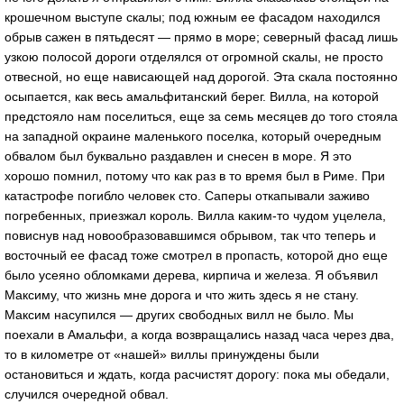
крошечном выступе скалы; под южным ее фасадом находился
обрыв сажен в пятьдесят — прямо в море; северный фасад лишь
узкою полосой дороги отделялся от огромной скалы, не просто
отвесной, но еще нависающей над дорогой. Эта скала постоянно
осыпается, как весь амальфитанский берег. Вилла, на которой
предстояло нам поселиться, еще за семь месяцев до того стояла
на западной окраине маленького поселка, который очередным
обвалом был буквально раздавлен и снесен в море. Я это
хорошо помнил, потому что как раз в то время был в Риме. При
катастрофе погибло человек сто. Саперы откапывали заживо
погребенных, приезжал король. Вилла каким-то чудом уцелела,
повиснув над новообразовавшимся обрывом, так что теперь и
восточный ее фасад тоже смотрел в пропасть, которой дно еще
было усеяно обломками дерева, кирпича и железа. Я объявил
Максиму, что жизнь мне дорога и что жить здесь я не стану.
Максим насупился — других свободных вилл не было. Мы
поехали в Амальфи, а когда возвращались назад часа через два,
то в километре от «нашей» виллы принуждены были
остановиться и ждать, когда расчистят дорогу: пока мы обедали,
случился очередной обвал.