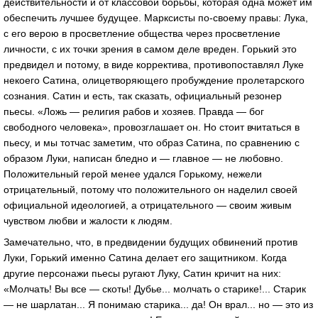
действительности и от классовой борьбы, которая одна может им
обеспечить лучшее будущее. Марксисты по-своему правы: Лука,
с его верою в просветление общества через просветление
личности, с их точки зрения в самом деле вреден. Горький это
предвидел и потому, в виде корректива, противопоставлял Луке
некоего Сатина, олицетворяющего пробуждение пролетарского
сознания. Сатин и есть, так сказать, официальный резонер
пьесы. «Ложь — религия рабов и хозяев. Правда — бог
свободного человека», провозглашает он. Но стоит вчитаться в
пьесу, и мы тотчас заметим, что образ Сатина, по сравнению с
образом Луки, написан бледно и — главное — не любовно.
Положительный герой менее удался Горькому, нежели
отрицательный, потому что положительного он наделил своей
официальной идеологией, а отрицательного — своим живым
чувством любви и жалости к людям.
Замечательно, что, в предвидении будущих обвинений против
Луки, Горький именно Сатина делает его защитником. Когда
другие персонажи пьесы ругают Луку, Сатин кричит на них:
«Молчать! Вы все — скоты! Дубье... молчать о старике!... Старик
— не шарлатан... Я понимаю старика... да! Он врал... но — это из