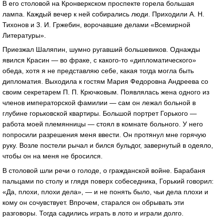
В его столовой на Кронверкском проспекте горела большая
лампа. Каждый вечер к ней собирались люди. Приходили А. Н.
Тихонов и 3. И. Гржебин, ворочавшие делами «Всемирной
Литературы».
Приезжал Шаляпин, шумно ругавший большевиков. Однажды
явился Красин — во фраке, с какого-то «дипломатического»
обеда, хотя я не представляю себе, какая тогда могла быть
дипломатия. Выходила к гостям Мария Федоровна Андреева со
своим секретарем П. П. Крючковым. Появлялась жена одного из
членов императорской фамилии — сам он лежал больной в
глубине горьковской квартиры. Большой портрет Горького —
работа моей племянницы — стоял в комнате больного. У него
попросили разрешения меня ввести. Он протянул мне горячую
руку. Возле постели рычал и бился бульдог, завернутый в одеяло,
чтобы он на меня не бросился.
В столовой шли речи о голоде, о гражданской войне. Барабаня
пальцами по столу и глядя поверх собеседника, Горький говорил:
«Да, плохи, плохи дела», — и не понять было, чьи дела плохи и
кому он сочувствует. Впрочем, старался он обрывать эти
разговоры. Тогда садились играть в лото и играли долго.