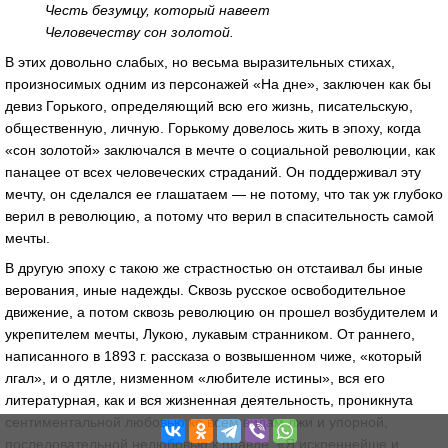
Честь безумцу, который навеет
Человечеству сон золотой.
В этих довольно слабых, но весьма выразительных стихах,
произносимых одним из персонажей «На дне», заключен как бы
девиз Горького, определяющий всю его жизнь, писательскую,
общественную, личную. Горькому довелось жить в эпоху, когда
«сон золотой» заключался в мечте о социальной революции, как
панацее от всех человеческих страданий. Он поддерживал эту
мечту, он сделался ее глашатаем — не потому, что так уж глубоко
верил в революцию, а потому что верил в спасительность самой
мечты.
В другую эпоху с такою же страстностью он отстаивал бы иные
верования, иные надежды. Сквозь русское освободительное
движение, а потом сквозь революцию он прошел возбудителем и
укрепителем мечты, Лукою, лукавым странником. От раннего,
написанного в 1893 г. рассказа о возвышенном чиже, «который
лгал», и о дятле, низменном «любителе истины», вся его
литературная, как и вся жизненная деятельность, проникнута
сентиментальной любовью ко всем видам лжи и упорной,
последовательной нелюбовью к правде. «Я искреннейше и