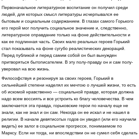
Первоначальное литературное воспитание он получил среди
людей, для которых смысл литературы исчерпывался ее
бытовым и социальным содержанием. В глазах самого Горького
его герой мог получить социальное значение и, следственно,
литературное оправдание только на фоне действительности и
как ее подлинная часть. Своих мало реальных героев Горький
стал показывать на фоне сугубо реалистических декораций.
Перед публикой и перед самим собой он был вынужден
притворяться бытописателем. В эту полу-правду он и сам полу-
уверовал на всю жизнь.
Философствуя и резонируя за своих героев, Горький в
сильнейшей степени наделял их мечтою о лучшей жизни, то есть
об искомой нравственно — социальной правде, которая должна
надо всем воссиять и все устроить ко благу человечества. В чем
заключается эта правда, горьковские герои по началу еще не
знали, как не знал и он сам. Некогда он ее искал и не нашел в
религии. В начале девятисотых годов он увидел (или его научили
видеть) ее залог в социальном прогрессе, понимаемом по
Марксу. Если ни тогда, ни впоследствии он не сумел себя сделать