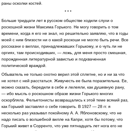
раны осколки костей.
* * *
Больше тридцати лет в русском обществе ходили слухи о
роскошной жизни Максима Горького. Не могу говорить о том
времени, когда я его не знал, но решительно заявляю, что в годы
моей с ним близости ни о какой роскоши не могло быть речи. Все
россказни о виллах, принадлежавших Горькому, и о чуть ли не
оргиях, там происходивших, — ложь, для меня просто смешная,
порожденная литературной завистью и подхваченная
политической враждой.
Обыватель не только охотно верил этой сплетне, но и ни за что
не хотел с ней расстаться. Живучесть ее была поразительна. Ее,
можно сказать, бередили в себе и лелеяли, как душевную рану,
— ибо мысль о роскошном образе жизни Горького многих
оскорбляла. Фельетонисты возвращались к этой теме всякий раз,
как Горький заставлял о себе говорить. В 1927 — 28 гг. я
несколько раз указывал покойному А. А. Яблоновскому, что не
надо писать о волшебной вилле на Капри, хотя бы потому, что
Горький живет в Сорренто, что уже пятнадцать лет нога его не