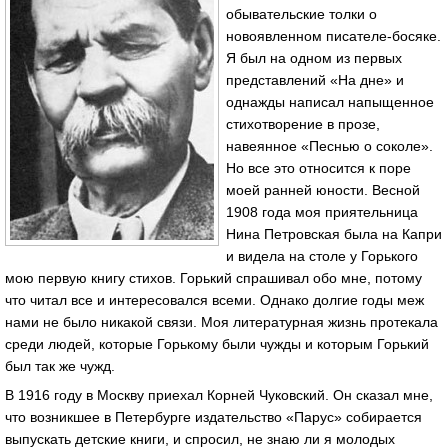
обывательские толки о
новоявленном писателе-босяке.
Я был на одном из первых
представлений «На дне» и
однажды написал напыщенное
стихотворение в прозе,
навеянное «Песнью о соколе».
Но все это относится к поре
моей ранней юности. Весной
1908 года моя приятельница
Нина Петровская была на Капри
и видела на столе у Горького
мою первую книгу стихов. Горький спрашивал обо мне, потому
что читал все и интересовался всеми. Однако долгие годы меж
нами не было никакой связи. Моя литературная жизнь протекала
среди людей, которые Горькому были чужды и которым Горький
был так же чужд.
В 1916 году в Москву приехал Корней Чуковский. Он сказал мне,
что возникшее в Петербурге издательство «Парус» собирается
выпускать детские книги, и спросил, не знаю ли я молодых