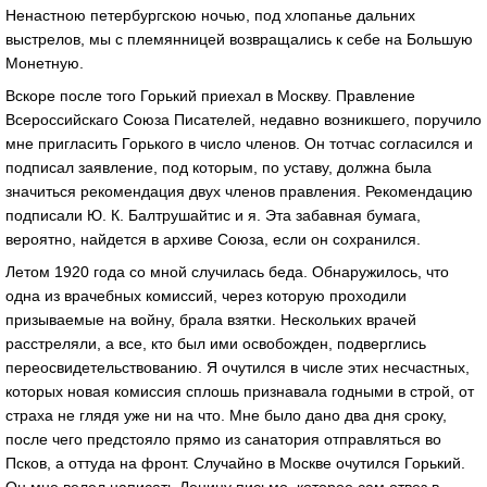
Ненастною петербургскою ночью, под хлопанье дальних
выстрелов, мы с племянницей возвращались к себе на Большую
Монетную.
Вскоре после того Горький приехал в Москву. Правление
Всероссийскаго Союза Писателей, недавно возникшего, поручило
мне пригласить Горького в число членов. Он тотчас согласился и
подписал заявление, под которым, по уставу, должна была
значиться рекомендация двух членов правления. Рекомендацию
подписали Ю. К. Балтрушайтис и я. Эта забавная бумага,
вероятно, найдется в архиве Союза, если он сохранился.
Летом 1920 года со мной случилась беда. Обнаружилось, что
одна из врачебных комиссий, через которую проходили
призываемые на войну, брала взятки. Нескольких врачей
расстреляли, а все, кто был ими освобожден, подверглись
переосвидетельствованию. Я очутился в числе этих несчастных,
которых новая комиссия сплошь признавала годными в строй, от
страха не глядя уже ни на что. Мне было дано два дня сроку,
после чего предстояло прямо из санатория отправляться во
Псков, а оттуда на фронт. Случайно в Москве очутился Горький.
Он мне велел написать Ленину письмо, которое сам отвез в