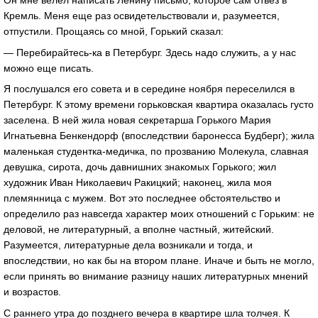
Кремль. Меня еще раз освидетельствовали и, разумеется,
отпустили. Прощаясь со мной, Горький сказал:
— Перебирайтесь-ка в Петербург. Здесь надо служить, а у нас
можно еще писать.
Я послушался его совета и в середине ноября переселился в
Петербург. К этому времени горьковская квартира оказалась густо
заселена. В ней жила новая секретарша Горького Мария
Игнатьевна Бенкендорф (впоследствии баронесса Будберг); жила
маленькая студентка-медичка, по прозванию Молекула, славная
девушка, сирота, дочь давнишних знакомых Горького; жил
художник Иван Николаевич Ракицкий; наконец, жила моя
племянница с мужем. Вот это последнее обстоятельство и
определило раз навсегда характер моих отношений с Горьким: не
деловой, не литературный, а вполне частный, житейский.
Разумеется, литературные дела возникали и тогда, и
впоследствии, но как бы на втором плане. Иначе и быть не могло,
если принять во внимание разницу наших литературных мнений
и возрастов.
С раннего утра до позднего вечера в квартире шла толчея. К