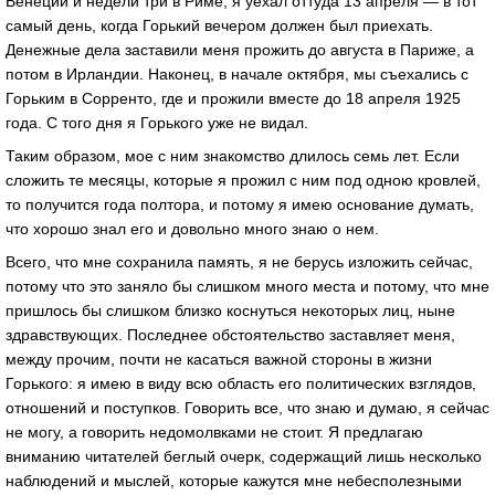
Венеции и недели три в Риме, я уехал оттуда 13 апреля — в тот
самый день, когда Горький вечером должен был приехать.
Денежные дела заставили меня прожить до августа в Париже, а
потом в Ирландии. Наконец, в начале октября, мы съехались с
Горьким в Сорренто, где и прожили вместе до 18 апреля 1925
года. С того дня я Горького уже не видал.
Таким образом, мое с ним знакомство длилось семь лет. Если
сложить те месяцы, которые я прожил с ним под одною кровлей,
то получится года полтора, и потому я имею основание думать,
что хорошо знал его и довольно много знаю о нем.
Всего, что мне сохранила память, я не берусь изложить сейчас,
потому что это заняло бы слишком много места и потому, что мне
пришлось бы слишком близко коснуться некоторых лиц, ныне
здравствующих. Последнее обстоятельство заставляет меня,
между прочим, почти не касаться важной стороны в жизни
Горького: я имею в виду всю область его политических взглядов,
отношений и поступков. Говорить все, что знаю и думаю, я сейчас
не могу, а говорить недомолвками не стоит. Я предлагаю
вниманию читателей беглый очерк, содержащий лишь несколько
наблюдений и мыслей, которые кажутся мне небесполезными