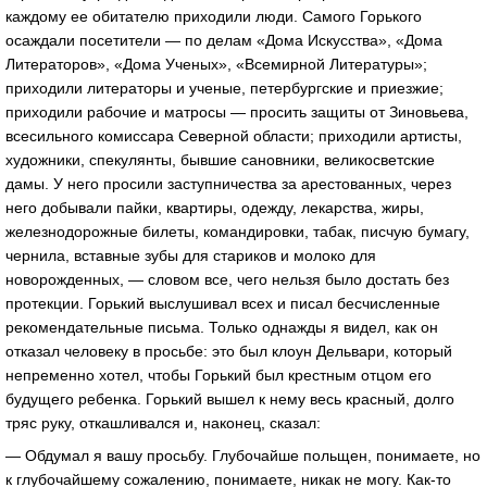
каждому ее обитателю приходили люди. Самого Горького
осаждали посетители — по делам «Дома Искусства», «Дома
Литераторов», «Дома Ученых», «Всемирной Литературы»;
приходили литераторы и ученые, петербургские и приезжие;
приходили рабочие и матросы — просить защиты от Зиновьева,
всесильного комиссара Северной области; приходили артисты,
художники, спекулянты, бывшие сановники, великосветские
дамы. У него просили заступничества за арестованных, через
него добывали пайки, квартиры, одежду, лекарства, жиры,
железнодорожные билеты, командировки, табак, писчую бумагу,
чернила, вставные зубы для стариков и молоко для
новорожденных, — словом все, чего нельзя было достать без
протекции. Горький выслушивал всех и писал бесчисленные
рекомендательные письма. Только однажды я видел, как он
отказал человеку в просьбе: это был клоун Дельвари, который
непременно хотел, чтобы Горький был крестным отцом его
будущего ребенка. Горький вышел к нему весь красный, долго
тряс руку, откашливался и, наконец, сказал:
— Обдумал я вашу просьбу. Глубочайше польщен, понимаете, но
к глубочайшему сожалению, понимаете, никак не могу. Как-то