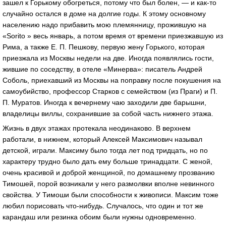
зашел к Горькому обогреться, потому что был болен, — и как-то
случайно остался в доме на долгие годы. К этому основному
населению надо прибавить мою племянницу, прожившую на
«Sorito » весь январь, а потом время от времени приезжавшую из
Рима, а также Е. П. Пешкову, первую жену Горького, которая
приезжала из Москвы недели на две. Иногда появлялись гости,
жившие по соседству, в отеле «Минерва»: писатель Андрей
Соболь, приехавший из Москвы на поправку после покушения на
самоубийство, профессор Старков с семейством (из Праги) и П.
П. Муратов. Иногда к вечернему чаю заходили две барышни,
владелицы виллы, сохранившие за собой часть нижнего этажа.
Жизнь в двух этажах протекала неодинаково. В верхнем
работали, в нижнем, который Алексей Максимович называл
детской, играли. Максиму было тогда лет под тридцать, но по
характеру трудно было дать ему больше тринадцати. С женой,
очень красивой и доброй женщиной, по домашнему прозванию
Тимошей, порой возникали у него размолвки вполне невинного
свойства. У Тимоши были способности к живописи. Максим тоже
любил порисовать что-нибудь. Случалось, что один и тот же
карандаш или резинка обоим были нужны одновременно.