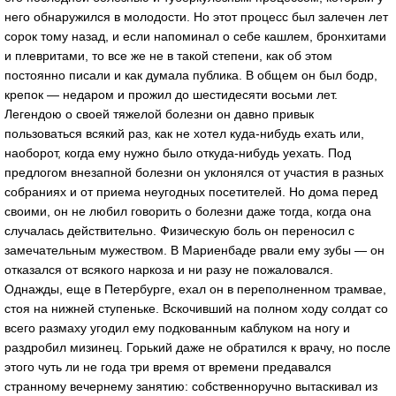
него обнаружился в молодости. Но этот процесс был залечен лет
сорок тому назад, и если напоминал о себе кашлем, бронхитами
и плевритами, то все же не в такой степени, как об этом
постоянно писали и как думала публика. В общем он был бодр,
крепок — недаром и прожил до шестидесяти восьми лет.
Легендою о своей тяжелой болезни он давно привык
пользоваться всякий раз, как не хотел куда-нибудь ехать или,
наоборот, когда ему нужно было откуда-нибудь уехать. Под
предлогом внезапной болезни он уклонялся от участия в разных
собраниях и от приема неугодных посетителей. Но дома перед
своими, он не любил говорить о болезни даже тогда, когда она
случалась действительно. Физическую боль он переносил с
замечательным мужеством. В Мариенбаде рвали ему зубы — он
отказался от всякого наркоза и ни разу не пожаловался.
Однажды, еще в Петербурге, ехал он в переполненном трамвае,
стоя на нижней ступеньке. Вскочивший на полном ходу солдат со
всего размаху угодил ему подкованным каблуком на ногу и
раздробил мизинец. Горький даже не обратился к врачу, но после
этого чуть ли не года три время от времени предавался
странному вечернему занятию: собственноручно вытаскивал из