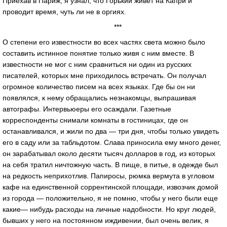
Приехав в Париж, я узнал, что Горький живет на Капри и
проводит время, чуть ли не в оргиях.
***
О степени его известности во всех частях света можно было
составить истинное понятие только живя с ним вместе. В
известности не мог с ним сравниться ни один из русских
писателей, которых мне приходилось встречать. Он получал
огромное количество писем на всех языках. Где бы он ни
появлялся, к нему обращались незнакомцы, выпрашивая
автографы. Интервьюеры его осаждали. Газетные
корреспонденты снимали комнаты в гостиницах, где он
останавливался, и жили по два — три дня, чтобы только увидеть
его в саду или за табльдотом. Слава приносила ему много денег,
он зарабатывал около десяти тысяч долларов в год, из которых
на себя тратил ничтожную часть. В пище, в питье, в одежде был
на редкость неприхотлив. Папиросы, рюмка вермута в угловом
кафе на единственной соррентинской площади, извозчик домой
из города — положительно, я не помню, чтобы у него были еще
какие— нибудь расходы на личные надобности. Но круг людей,
бывших у него на постоянном иждивении, был очень велик, я