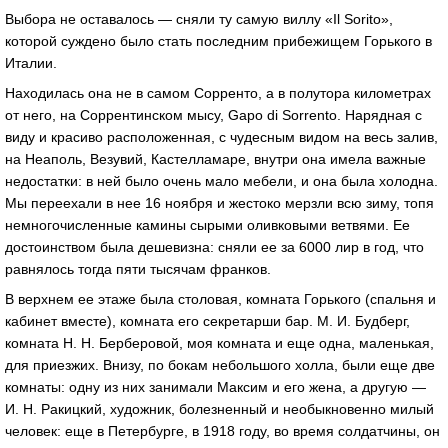
Выбора не оставалось — сняли ту самую виллу «Il Sorito»,
которой суждено было стать последним прибежищем Горького в
Италии.
Находилась она не в самом Сорренто, а в полутора километрах
от него, на Соррентинском мысу, Gapo di Sorrento. Нарядная с
виду и красиво расположенная, с чудесным видом на весь залив,
на Неаполь, Везувий, Кастелламаре, внутри она имела важные
недостатки: в ней было очень мало мебели, и она была холодна.
Мы переехали в нее 16 ноября и жестоко мерзли всю зиму, топя
немногочисленные камины сырыми оливковыми ветвями. Ее
достоинством была дешевизна: сняли ее за 6000 лир в год, что
равнялось тогда пяти тысячам франков.
В верхнем ее этаже была столовая, комната Горького (спальня и
кабинет вместе), комната его секретарши бар. М. И. Будберг,
комната Н. Н. Берберовой, моя комната и еще одна, маленькая,
для приезжих. Внизу, по бокам небольшого холла, были еще две
комнаты: одну из них занимали Максим и его жена, а другую —
И. Н. Ракицкий, художник, болезненный и необыкновенно милый
человек: еще в Петербурге, в 1918 году, во время солдатчины, он