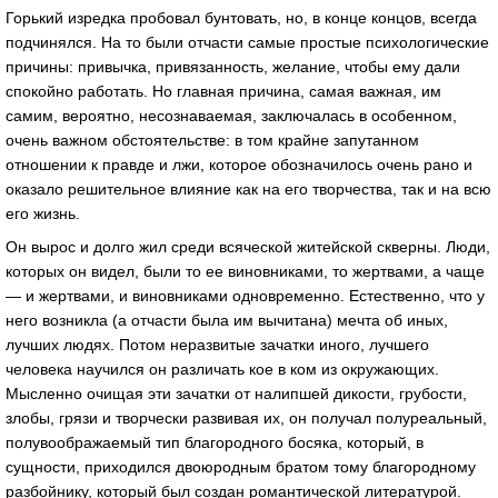
Горький изредка пробовал бунтовать, но, в конце концов, всегда
подчинялся. На то были отчасти самые простые психологические
причины: привычка, привязанность, желание, чтобы ему дали
спокойно работать. Но главная причина, самая важная, им
самим, вероятно, несознаваемая, заключалась в особенном,
очень важном обстоятельстве: в том крайне запутанном
отношении к правде и лжи, которое обозначилось очень рано и
оказало решительное влияние как на его творчества, так и на всю
его жизнь.
Он вырос и долго жил среди всяческой житейской скверны. Люди,
которых он видел, были то ее виновниками, то жертвами, а чаще
— и жертвами, и виновниками одновременно. Естественно, что у
него возникла (а отчасти была им вычитана) мечта об иных,
лучших людях. Потом неразвитые зачатки иного, лучшего
человека научился он различать кое в ком из окружающих.
Мысленно очищая эти зачатки от налипшей дикости, грубости,
злобы, грязи и творчески развивая их, он получал полуреальный,
полувоображаемый тип благородного босяка, который, в
сущности, приходился двоюродным братом тому благородному
разбойнику, который был создан романтической литературой.