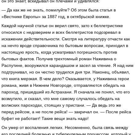
он это знает, вскидывал он плечами и удивлялся:
— Да как же не знать, помилуйте? Об этом была статья в
«Вестнике Европы» за 1887 год, в октябрьской книжке.
Каждой научной статье он верил свято, зато к беллетристике
относился с недоверием и всех беллетристов подозревал в
искажении действительности. Смотря на литературу отчасти как
на нечто вроде справочника по бытовым вопросам, приходил в
настоящую ярость, когда усматривал погрешность против
бытовых фактов. Получив трехтомный роман Наживина о
Распутине, вооружился карандашом и засел за чтение. Я над ним
подтрунивал, но он честно трудился дня три. Наконец, объявил,
что книга мерзкая. В чем дело? Оказывается, у Наживина герои
романа, живя в Нижнем Новгороде, отправляются обедать на
пароход, пришедший из Астрахани. Я сначала не понял, что его
возмутило, и сказал, что мне самому случалось обедать на
волжских пароходах, стоящих у пристани. — Да ведь это же
перед рейсом, а не после рейса! — закричал он. — После рейса
буфет не работает! Такие вещи знать надо!
Он умер от воспаления легких. Несомненно, была связь между
его последней болезнью и туберкулезным процессом, который у