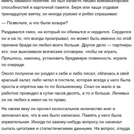
иметь никакого понятия: он был начисто лишен комбинаторских
способностей и карточной памяти. Беря или чаще отдавая
тринадцатую взятку, он иногда угрюмо и робко спрашивая:
— Позвольте, а что были козыри?
Раздавался смех, на который он обижался и сердился. Сердился
он и на то, что всегда проигрывал, но может быть именно по этой
причине бридж он любил всего больше. Другое дело — партнеры
его: они выискивали всяческие отговорки, чтобы не играть.
Пришлось, наконец, установить бриджевую повинность: играли
по очереди.
Около полуночи он уходил к себе и либо писал, облачась в свой
красный халат, либо читал в постели, которая всегда у него была
проста и опрятна как-то по больничному. Спал он мало и за
работою проводил в сутки часов десять, а то и больше. Ленивых
он не любил и имел на то право.
На своем веку он прочел колоссальное количество книг и
запомнил все, что в них было написано. Память у него была
изумительная. Иногда по какому-нибудь вопросу он начинал
сыпать цитатами и статистическими данными. На вопрос, откуда