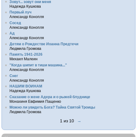
Зовут... зовут они меня
Надежда Кушкова
Первый луч
Александр Конопля
Сосед
Александр Конопля
Ад
Александр Конопля
Детям о Рождестве Иоанна Предтечи
Людмила Громова
Память 1941-2026
Михаил Малеин
"Когда шипит в тиши машина..."
Александр Конопля
Снег
Александр Конопля
НАШИМ ВОИНАМ
Надежда Кушкова
Сказание о жене Адера и о рыжей блуднице
Монахиня Евфимия Пащенко
Можно ли увидеть Бога? Тайна Святой Троицы
Людмила Громова
1 из 10
→