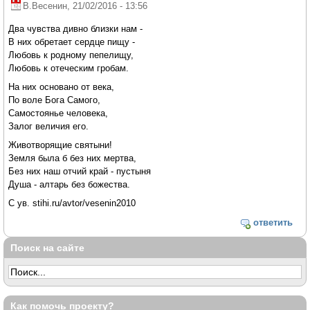
В.Весенин
, 21/02/2016 - 13:56
Два чувства дивно близки нам -
В них обретает сердце пищу -
Любовь к родному пепелищу,
Любовь к отеческим гробам.
На них основано от века,
По воле Бога Самого,
Самостоянье человека,
Залог величия его.
Животворящие святыни!
Земля была б без них мертва,
Без них наш отчий край - пустыня
Душа - алтарь без божества.
С ув. stihi.ru/avtor/vesenin2010
ответить
Поиск на сайте
Как помочь проекту?