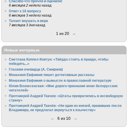
Спасибо что прочли и оценили!
6 месяцев 2 недели
назад
Ответ к 18 вопросу
6 месяцев 3 недели
назад
Талант внушать и вера
7 месяцев 3 дня
назад
1 из 20
→
Новые интервью
Светлана Коппел-Ковтун: «Твёрдо стоять в правде, чтобы
победить...»
Глазами очевидца (А. Смирнов)
Монахиня Евфимия пишет детективные рассказы
Монахиня Евфимия о вымысле в православной литературе
Юлия Вознесенская: «Мне дорого признание моих белорусских
читателей»
Протоиерей Андрей Ткачев: «Штаты превратились в несвободную
страну»
Протоиерей Андрей Ткачёв: «Ни один из князей, правивших после
Владимира, не предлагал вернуться к язычеству»
←
6 из 10
→