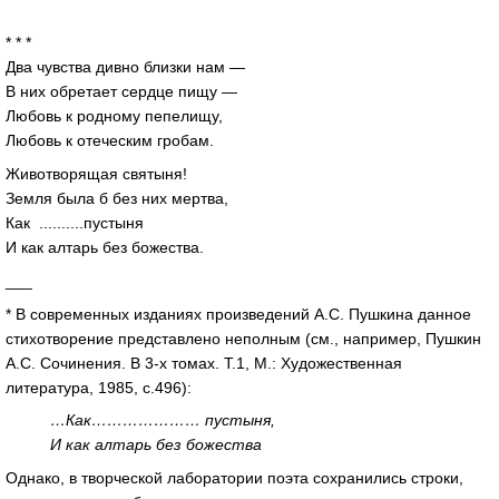
* * *
Два чувства дивно близки нам —
В них обретает сердце пищу —
Любовь к родному пепелищу,
Любовь к отеческим гробам.
Животворящая святыня!
Земля была б без них мертва,
Как ..........пустыня
И как алтарь без божества.
___
* В современных изданиях произведений А.С. Пушкина данное
стихотворение представлено неполным (см., например, Пушкин
А.С. Сочинения. В 3-х томах. Т.1, М.: Художественная
литература, 1985, с.496):
…Как………………… пустыня,
И как алтарь без божества
Однако, в творческой лаборатории поэта сохранились строки,