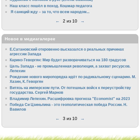
Наш класс пошёл в поход. Кошмар педагога
Я санкций жду – за то, что всем народом...
←
2 из 10
→
Новое в медиагалерее
Е.Сатановский откровенно высказался о реальных причинах
агрессии Запада
Каринэ Геворгян: Мир будет разворачиваться на 180 градусов
Цель Запада - не промышленная революция, а захват ресурсов.
Лепехин
Рождение нового миропорядка идёт по радикальному сценарию. М.
Хазин, К. Геворгян
Витязь на имперском пути. От потешных войск к переустройству
государства. Сергей Марнов
Владимир Лепехин. Расшифровка прогноза "Economist" на 2023
Победа Си Цзиньпина - это геополитическая победа России. Н.
Вавилов
←
3 из 10
→