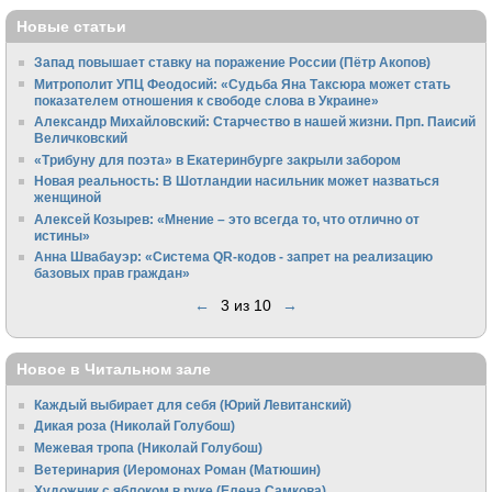
Новые статьи
Запад повышает ставку на поражение России (Пётр Акопов)
Митрополит УПЦ Феодосий: «Судьба Яна Таксюра может стать
показателем отношения к свободе слова в Украине»
Алек­сандр Михайловский: Старчество в нашей жизни. Прп. Паисий
Величковский
«Трибуну для поэта» в Екатеринбурге закрыли забором
Новая реальность: В Шотландии насильник может назваться
женщиной
Алексей Козырев: «Мнение – это всегда то, что отлично от
истины»
Анна Швабауэр: «Система QR-кодов - запрет на реализацию
базовых прав граждан»
←
3 из 10
→
Новое в Читальном зале
Каждый выбирает для себя (Юрий Левитанский)
Дикая роза (Николай Голубош)
Межевая тропа (Николай Голубош)
Ветеринария (Иеромонах Роман (Матюшин)
Художник с яблоком в руке (Елена Самкова)