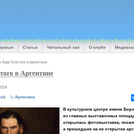
тервью
Статьи
Читальный зал
О клубе
Медиага
 Льва Толстого в Аргентине
того в Аргентине
2014
той
Аргентина
В культурном центре имени Бор
из главных выставочных площа
открылась фотовыставка, посвя
а пришедшие на ее открытие ар