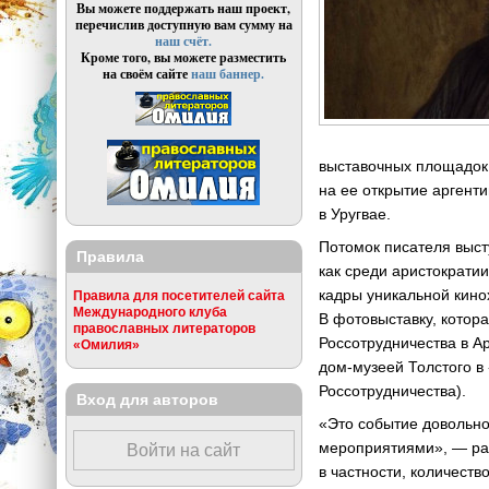
Вы можете поддержать наш проект,
перечислив доступную вам сумму на
наш счёт.
Кроме того, вы можете разместить
на своём сайте
наш баннер.
выставочных площадок
на ее открытие аргент
в Уругвае.
Потомок писателя выст
Правила
как среди аристократи
кадры уникальной кино
Правила для посетителей сайта
Международного клуба
В фотовыставку, котор
православных литераторов
Россотрудничества в А
«Омилия»
дом-музеей Толстого в
Россотрудничества).
Вход для авторов
«Это событие довольно
мероприятиями», — рас
Войти на сайт
в частности, количест