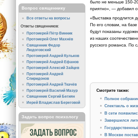
было не меньше 150-20
Вопрос священнику
приятно», — добавил о
«Выставка продлится д
Все ответы на вопросы
По его словам, на базе
Ответы священников:
будут показаны художе
Протоиерей Пётр Винник
из наших соотечествен
Протоиерей Олег Махнёв
русского романса. По с
Священник Федор
Людоговский
Протоиерей Андрей Кульков
Протоиерей Андрей Ефанов
Протоиерей Алексий Зайцев
Протоиерей Андрей
Спиридонов
Протоиерей Андрей Ткачёв
Смотрите также:
Протоиерей Василий Мазур
Священник Сергий Бегиян
Полное собрание
Иерей Владислав Береговой
Спектакль о жиз
В сети появилис
Задать вопрос психологу
Завершился лит
Государственный
В Москве поста