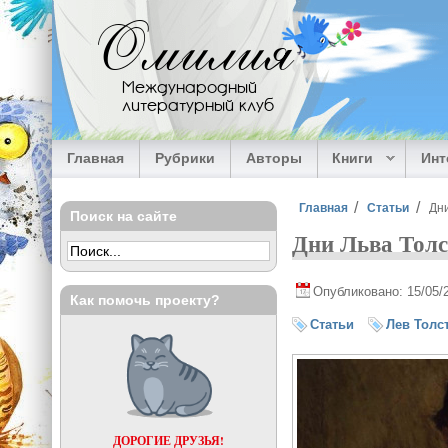
Перейти к основному содержанию
Омилия
Международный
литературный клуб
Главная
Рубрики
Авторы
Книги
Ин
Вы здесь
Главная
Статьи
Дни
Поиск на сайте
Дни Льва Толс
Опубликовано: 15/05/
Как помочь проекту?
Статьи
Лев Толс
ДОРОГИЕ ДРУЗЬЯ!