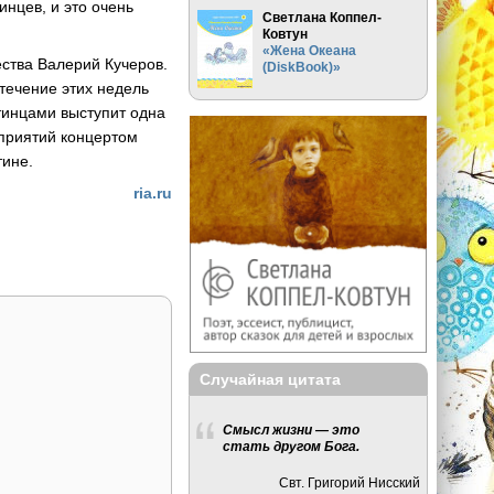
инцев, и это очень
Светлана Коппел-
Ковтун
«Жена Океана
ства Валерий Кучеров.
(DiskBook)»
 течение этих недель
тинцами выступит одна
оприятий концертом
тине.
ria.ru
Случайная цитата
Смысл жизни — это
стать другом Бога.
Свт. Григорий Нисский