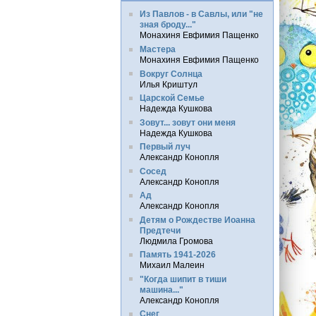
Из Павлов - в Савлы, или "не
зная броду..."
Монахиня Евфимия Пащенко
Мастера
Монахиня Евфимия Пащенко
Вокруг Солнца
Илья Криштул
Царской Семье
Надежда Кушкова
Зовут... зовут они меня
Надежда Кушкова
Первый луч
Александр Конопля
Сосед
Александр Конопля
Ад
Александр Конопля
Детям о Рождестве Иоанна
Предтечи
Людмила Громова
Память 1941-2026
Михаил Малеин
"Когда шипит в тиши
машина..."
Александр Конопля
Снег