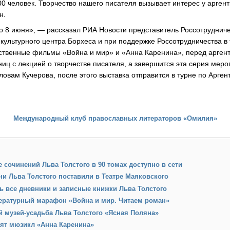
0 человек. Творчество нашего писателя вызывает интерес у аргент
н.
о 8 июня», — рассказал РИА Новости представитель Россотрудниче
 культурного центра Борхеса и при поддержке Россотрудничества в
ственные фильмы «Война и мир» и «Анна Каренина», перед арген
ниц с лекцией о творчестве писателя, а завершится эта серия мер
ловам Кучерова, после этого выставка отправится в турне по Арген
Международный клуб православных литераторов «Омилия»
 сочинений Льва Толстого в 90 томах доступно в сети
ни Льва Толстого поставили в Театре Маяковского
ь все дневники и записные книжки Льва Толстого
ературный марафон «Война и мир. Читаем роман»
 музей-усадьба Льва Толстого «Ясная Поляна»
вят мюзикл «Анна Каренина»