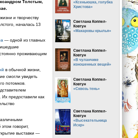
ександром Толстым,
«Ксеньюшка, голубка
Христова»
ае.
жизни и творчеству
Светлана Коппел-
лстого, началась 13
Ковтун
«Макаровы крылья»
са
— одной из главных
пришедшие
Светлана Коппел-
постоянно проживающим
Ковтун
«В чуланчике
изношенных вещей»
ой
в обычной жизни,
щие смогли увидеть
Светлана Коппел-
го потомков.
Ковтун
«Сквозь тень»
едставителем
. Их предоставили как
ельство
Светлана Коппел-
Ковтун
 различными
«Высекательница
Искр»
этом говорит,
открытие выставки —