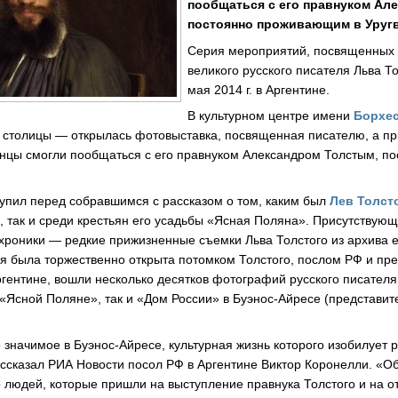
пообщаться с его правнуком Ал
постоянно проживающим в Уругв
Серия мероприятий, посвященных 
великого русского писателя Льва То
мая 2014 г. в Аргентине.
В культурном центре имени
Борхе
 столицы — открылась фотовыставка, посвященная писателю, а 
инцы смогли пообщаться с его правнуком Александром Толстым, 
упил перед собравшимся с рассказом о том, каким был
Лев Толст
и, так и среди крестьян его усадьбы «Ясная Поляна». Присутствую
хроники — редкие прижизненные съемки Льва Толстого из архива е
ая была торжественно открыта потомком Толстого, послом РФ и пр
ргентине, вошли несколько десятков фотографий русского писателя
 «Ясной Поляне», так и «Дом России» в Буэнос-Айресе (представит
 значимое в Буэнос-Айресе, культурная жизнь которого изобилует
сказал РИА Новости посол РФ в Аргентине Виктор Коронелли. «Об 
во людей, которые пришли на выступление правнука Толстого и на 