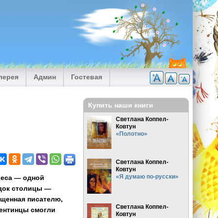
лерея
Админ
Гостевая
Купить наши книги
Светлана Коппел-
Ковтун
«Полотно»
Светлана Коппел-
Ковтун
«Я думаю по-русски»
хеса — одной
док столицы —
щенная писателю,
Светлана Коппел-
гентинцы смогли
Ковтун