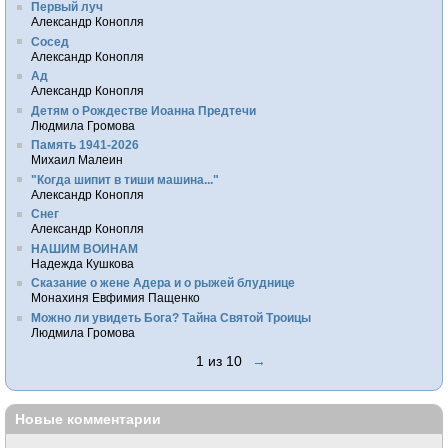
Первый луч
Александр Конопля
Сосед
Александр Конопля
Ад
Александр Конопля
Детям о Рождестве Иоанна Предтечи
Людмила Громова
Память 1941-2026
Михаил Малеин
"Когда шипит в тиши машина..."
Александр Конопля
Снег
Александр Конопля
НАШИМ ВОИНАМ
Надежда Кушкова
Сказание о жене Адера и о рыжей блуднице
Монахиня Евфимия Пащенко
Можно ли увидеть Бога? Тайна Святой Троицы
Людмила Громова
1 из 10
→
Новые комментарии