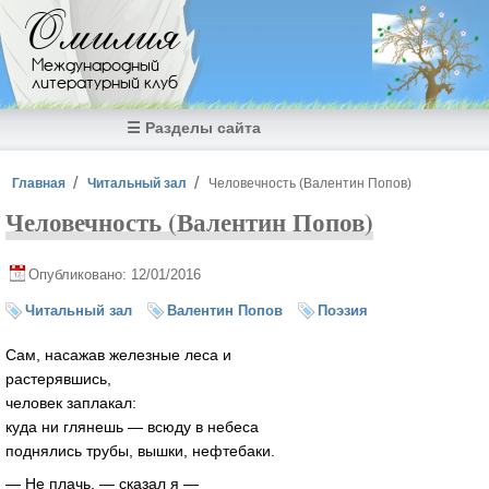
Перейти к основному содержанию
Омилия
Международный
литературный клуб
☰ Разделы сайта
Вы здесь
Главная
Читальный зал
Человечность (Валентин Попов)
Человечность (Валентин Попов)
Опубликовано: 12/01/2016
Читальный зал
Валентин Попов
Поэзия
Сам, насажав железные леса и
растерявшись,
человек заплакал:
куда ни глянешь — всюду в небеса
поднялись трубы, вышки, нефтебаки.
— Не плачь, — сказал я —