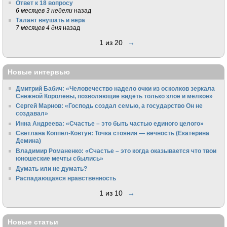
Ответ к 18 вопросу
6 месяцев 3 недели
назад
Талант внушать и вера
7 месяцев 4 дня
назад
1 из 20
→
Новые интервью
Дмитрий Бабич: «Человечество надело очки из осколков зеркала
Снежной Королевы, позволяющие видеть только злое и мелкое»
Сергей Марнов: «Господь создал семью, а государство Он не
создавал»
Инна Андреева: «Счастье – это быть частью единого целого»
Светлана Коппел-Ковтун: Точка стояния — вечность (Екатерина
Демина)
Владимир Романенко: «Счастье – это когда оказывается что твои
юношеские мечты сбылись»
Думать или не думать?
Распадающаяся нравственность
1 из 10
→
Новые статьи