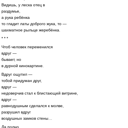
Видишь, у леска отец в
раздумье,
а рука ребёнка
то гладит латы доброго жука, то —
шахматное рыльце жеребёнка.
* * *
Чтоб человек переменился
вдруг —
бывает, но
в дурной кинокартине.
Вдруг ощутил —
тобой придуман друг,
вдруг —
недоверчив стал к блистающей витрине,
вдруг —
равнодушным сделался к молве,
разрушил вдруг
воздушных замков стены…
Да полно,