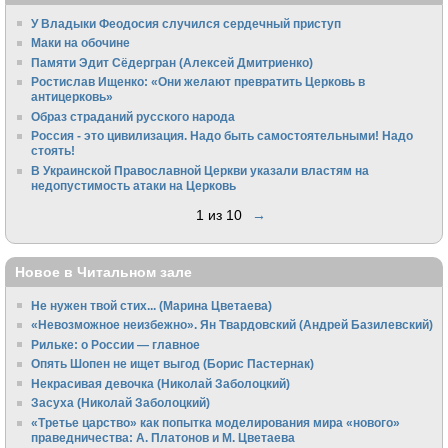
У Владыки Феодосия случился сердечный приступ
Маки на обочине
Памяти Эдит Сёдергран (Алексей Дмитриенко)
Ростислав Ищенко: «Они желают превратить Церковь в
антицерковь»
Образ страданий русского народа
Россия - это цивилизация. Надо быть самостоятельными! Надо
стоять!
В Украинской Православной Церкви указали властям на
недопустимость атаки на Церковь
1 из 10
→
Новое в Читальном зале
Не нужен твой стих... (Марина Цветаева)
«Невозможное неизбежно». Ян Твардовский (Андрей Базилевский)
Рильке: о России — главное
Опять Шопен не ищет выгод (Борис Пастернак)
Некрасивая девочка (Николай Заболоцкий)
Засуха (Николай Заболоцкий)
«Третье царство» как попытка моделирования мира «нового»
праведничества: А. Платонов и М. Цветаева