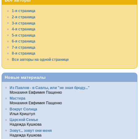
Все авторы
1-я страница
2-я страница
3-я страница
4-я страница
5-я страница
6-я страница
7-я страница
8-я страница
Все авторы на одной странице
Новые материалы
Из Павлов - в Савлы, или "не зная броду..."
Монахиня Евфимия Пащенко
Мастера
Монахиня Евфимия Пащенко
Вокруг Солнца
Илья Криштул
Царской Семье
Надежда Кушкова
Зовут... зовут они меня
Надежда Кушкова