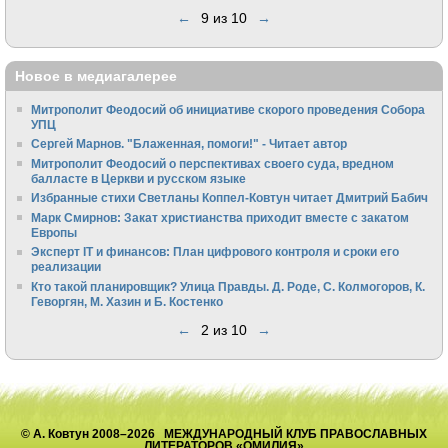
←
9 из 10
→
Новое в медиагалерее
Митрополит Феодосий об инициативе скорого проведения Собора
УПЦ
Сергей Марнов. "Блаженная, помоги!" - Читает автор
Митрополит Феодосий о перспективах своего суда, вредном
балласте в Церкви и русском языке
Избранные стихи Светланы Коппел-Ковтун читает Дмитрий Бабич
Марк Смирнов: Закат христианства приходит вместе с закатом
Европы
Эксперт IT и финансов: План цифрового контроля и сроки его
реализации
Кто такой планировщик? Улица Правды. Д. Роде, С. Колмогоров, К.
Геворгян, М. Хазин и Б. Костенко
←
2 из 10
→
© А. Ковтун 2008–2026 МЕЖДУНАРОДНЫЙ КЛУБ ПРАВОСЛАВНЫХ
ЛИТЕРАТОРОВ «ОМИЛИЯ»