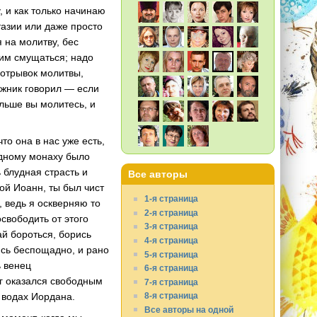
, и как только начинаю
тазии или даже просто
 на молитву, бес
тим смущаться; надо
И отрывок молитвы,
ижник говорил — если
ольше вы молитесь, и
то она в нас уже есть,
 одному монаху было
 блудная страсть и
Все авторы
ой Иоанн, ты был чист
1-я страница
, ведь я оскверняю то
2-я страница
освободить от этого
3-я страница
ай бороться, борись
4-я страница
ись беспощадно, и рано
5-я страница
ь венец
6-я страница
уг оказался свободным
7-я страница
в водах Иордана.
8-я страница
Все авторы на одной