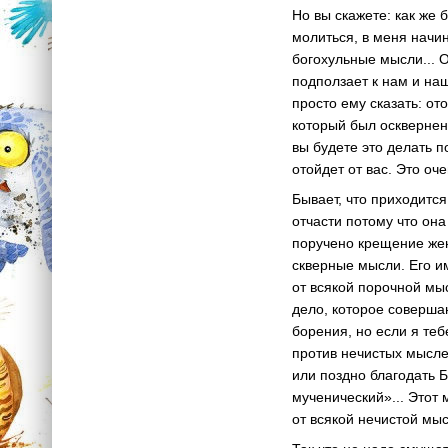
Но вы скажете: как же 
молиться, в меня начи
богохульные мысли... О
подползает к нам и наш
просто ему сказать: от
который был осквернен
вы будете это делать п
отойдет от вас. Это оч
Бывает, что приходится
отчасти потому что она
поручено крещение жен
скверные мысли. Его и
от всякой порочной мы
дело, которое совершаю
борения, но если я те
против нечистых мысле
или поздно благодать Б
мученический»... Этот 
от всякой нечистой мыс