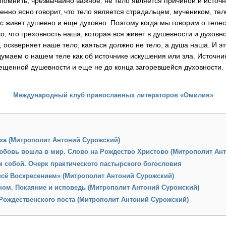
омнить, чрезвычайно важное: не тело является причиной и источн
енно ясно говорит, что тело является страдальцем, мучеником, тел
с живет душевно и еще духовно. Поэтому когда мы говорим о телесн
о, что греховность наша, которая вся живет в душевности и духовно
 оскверняет наше тело; каяться должно не тело, а душа наша. И эт
думаем о нашем теле как об источнике искушения или зла. Источн
щенной душевности и еще не до конца загоревшейся духовности.
Международный клуб православных литераторов «Омилия»
ха (Митрополит Антоний Сурожский)
юбовь вошла в мир. Слово на Рождество Христово (Митрополит Ан
м собой. Очерк практического пастырского богословия
всё Воскресением» (Митрополит Антоний Сурожский)
ном. Покаяние и исповедь (Митрополит Антоний Сурожский)
Рождественского поста (Митрополит Антоний Сурожский)