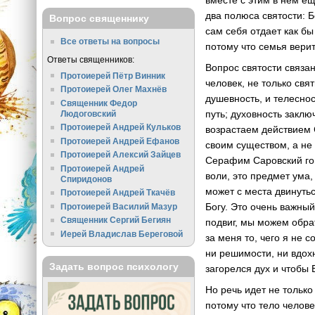
вместе с этим в нем е
два полюса святости: Б
Вопрос священнику
сам себя отдает как бы
Все ответы на вопросы
потому что семья верит
Ответы священников:
Вопрос святости связан
Протоиерей Пётр Винник
человек, не только свя
Протоиерей Олег Махнёв
душевность, и телеснос
Священник Федор
путь; духовность заклю
Людоговский
Протоиерей Андрей Кульков
возрастаем действием 
Протоиерей Андрей Ефанов
своим существом, а не
Протоиерей Алексий Зайцев
Серафим Саровский гов
Протоиерей Андрей
воли, это предмет ума
Спиридонов
может с места двинутьс
Протоиерей Андрей Ткачёв
Богу. Это очень важны
Протоиерей Василий Мазур
Священник Сергий Бегиян
подвиг, мы можем обрат
Иерей Владислав Береговой
за меня то, чего я не 
ни решимости, ни вдохн
Задать вопрос психологу
загорелся дух и чтобы 
Но речь идет не только
потому что тело челове