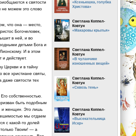
приобщаются к святости
«Ксеньюшка, голубка
Христова»
ы не можем это слово
Светлана Коппел-
ом, что она — место,
Ковтун
«Макаровы крылья»
Христос Богочеловек,
ышит в ней, и во
родными детьми Бога и
Светлана Коппел-
Лионскому. И в этом
Ковтун
 и действует.
«В чуланчике
изношенных вещей»
ну Церкви и в тайну
о все христиане святы,
Светлана Коппел-
а даже святости тех
Ковтун
«Сквозь тень»
 Его собственностью.
 призван быть подобным
 и женщин. Это лишь
Светлана Коппел-
Ковтун
й решимостью мы отдаем
«Высекательница
ся с какой-то долей
Искр»
 только Твоим! — а