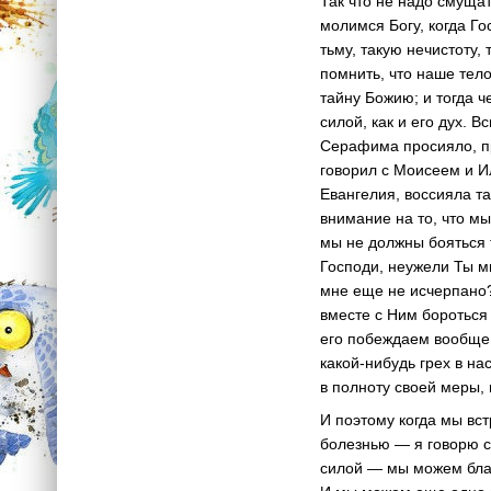
Так что не надо смущат
молимся Богу, когда Г
тьму, такую нечистоту,
помнить, что наше тел
тайну Божию; и тогда ч
силой, как и его дух. 
Серафима просияло, пр
говорил с Моисеем и И
Евангелия, воссияла т
внимание на то, что мы
мы не должны бояться 
Господи, неужели Ты мн
мне еще не исчерпано?.
вместе с Ним бороться 
его побеждаем вообще,
какой-нибудь грех в на
в полноту своей меры, 
И поэтому когда мы вс
болезнью — я говорю се
силой — мы можем бла