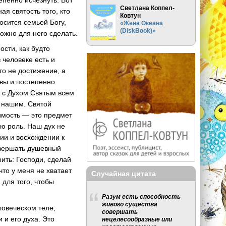
епенно исчезнуть. Вот
Светлана Коппел-
я святость того, кто
Ковтун
носится семьей Богу,
«Жена Океана
(DiskBook)»
можно для него сделать.
ости, как будто
 человеке есть и
то не достижение, а
овы и постепенно
и с Духом Святым всем
м нашим. Святой
имость — это предмет
ю роль. Наш дух не
нии и восхождении к
совершать душевный
рить: Господи, сделай
что у меня не хватает
Случайная цитата
 для того, чтобы
Разум есть способность
живого существа
еловеческом теле,
совершать
 и его духа. Это
нецелесообразные или