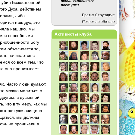
неестественные
 глубин Божественной
поступки.
того Духа, действием
Братья Стругацкие
телями, либо
Пикник на обочине
горится наш дух, это
сияла наш дух, мы
Активисты клуба
емся способными
 приобщенности Богу
Этим объясняется то,
ость начинается с
емся со всем тем, что
ше она пронизывает
ях. Часто люди думают,
что можно молиться о
 другом: в душевной
 что в ту меру, как мы
которая уже очищена.
ищаться, мы должны
ложь не проникали в