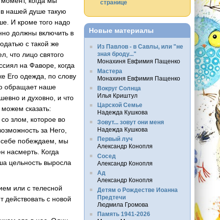
 момент, когда мы
странице
ь в нашей душе такую
ше. И кроме того надо
Новые материалы
нно должны включить в
годатью с такой же
Из Павлов - в Савлы, или "не
л, что лицо святого
зная броду..."
Монахиня Евфимия Пащенко
ссиял на Фаворе, когда
Мастера
е Его одежда, по слову
Монахиня Евфимия Пащенко
то обращает наше
Вокруг Солнца
Илья Криштул
шевно и духовно, и что
Царской Семье
 можем сказать:
Надежда Кушкова
со злом, которое во
Зовут... зовут они меня
Надежда Кушкова
возможность за Него,
Первый луч
в себе побеждаем, мы
Александр Конопля
н насмерть. Когда
Сосед
наша цельность выросла
Александр Конопля
Ад
Александр Конопля
ием или с телесной
Детям о Рождестве Иоанна
Предтечи
т действовать с новой
Людмила Громова
Память 1941-2026