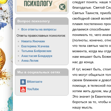
следует понять: наше т
благодатью. Святой Си
Святых Таинств, приоб
свободной своей волей,
Вопрос психологу
пламя постепенно прон
делаемся способными 
Все ответы на вопросы
понимать то, чего инач
Ответы православных психологов:
(полноты, конечно, отн
Никита Яночкин
что тела святых часто 
Екатерина Усачева
момента, когда мы отда
Татьяна Бобровских
Анастасия Бондарук
нам мешает быть Божии
Анна Лелик
нас до конца.
И тут, может быть, сто
Мы в социальных сетях
что могут общаться тол
своем ближнем и доволь
ВКонтакте
помощи, в телесной по
YouTube
хотим жить духом, мы 
Это значит (в Евангел
бороться за то, чтобы 
нашу мысль.