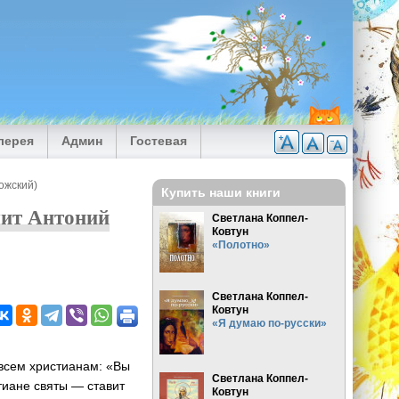
лерея
Админ
Гостевая
ожский)
Купить наши книги
лит Антоний
Светлана Коппел-
Ковтун
«Полотно»
Светлана Коппел-
Ковтун
«Я думаю по-русски»
 всем христианам: «Вы
Светлана Коппел-
стиане святы — ставит
Ковтун