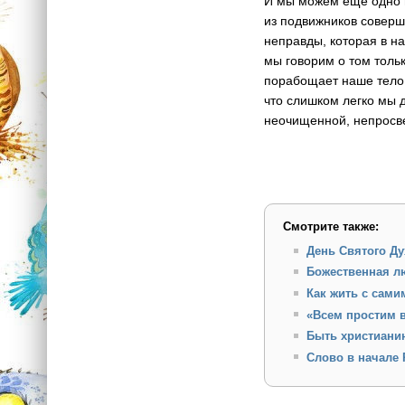
И мы можем еще одно п
из подвижников соверш
неправды, которая в на
мы говорим о том тольк
порабощает наше тело,
что слишком легко мы 
неочищенной, непросве
Смотрите также:
День Святого Ду
Божественная л
Как жить с сами
«Всем простим 
Быть христиани
Слово в начале 