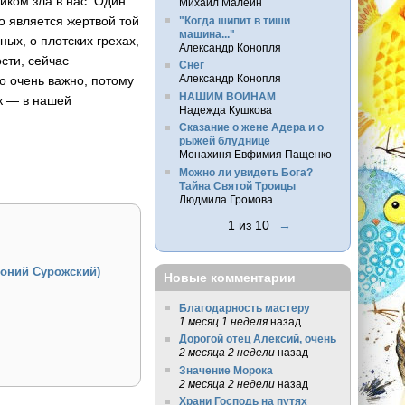
иком зла в нас. Один
Михаил Малеин
о является жертвой той
"Когда шипит в тиши
машина..."
ых, о плотских грехах,
Александр Конопля
сти, сейчас
Снег
Александр Конопля
о очень важно, потому
НАШИМ ВОИНАМ
ик — в нашей
Надежда Кушкова
Сказание о жене Адера и о
рыжей блуднице
Монахиня Евфимия Пащенко
Можно ли увидеть Бога?
Тайна Святой Троицы
Людмила Громова
1 из 10
→
тоний Сурожский)
Новые комментарии
Благодарность мастеру
1 месяц 1 неделя
назад
Дорогой отец Алексий, очень
2 месяца 2 недели
назад
Значение Морока
2 месяца 2 недели
назад
Храни Господь на путях