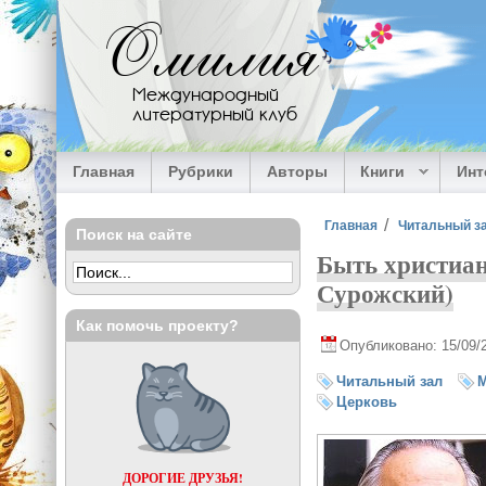
Перейти к основному содержанию
Омилия
Международный
литературный клуб
Главная
Рубрики
Авторы
Книги
Ин
Вы здесь
Главная
Читальный з
Поиск на сайте
Быть христиан
Сурожский)
Как помочь проекту?
Опубликовано: 15/09/
Читальный зал
М
Церковь
ДОРОГИЕ ДРУЗЬЯ!