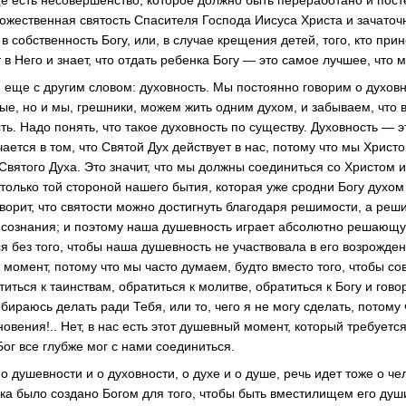
ще есть несовершенство, которое должно быть переработано и пост
ожественная святость Спасителя Господа Иисуса Христа и зачаточна
 в собственность Богу, или, в случае крещения детей, того, кто при
 в Него и знает, что отдать ребенка Богу — это самое лучшее, что 
 еще с другим словом: духовность. Мы постоянно говорим о духовн
тые, но и мы, грешники, можем жить одним духом, и забываем, что в
ть. Надо понять, что такое духовность по существу. Духовность — э
чается в том, что Святой Дух действует в нас, потому что мы Христ
Святого Духа. Это значит, что мы должны соединиться со Христом 
 только той стороной нашего бытия, которая уже сродни Богу духо
орит, что святости можно достигнуть благодаря решимости, а реш
, сознания; и поэтому наша душевность играет абсолютно решающу
я без того, чтобы наша душевность не участвовала в его возрожде
й момент, потому что мы часто думаем, будто вместо того, чтобы 
иться к таинствам, обратиться к молитве, обратиться к Богу и гово
собираюсь делать ради Тебя, или то, чего я не могу сделать, потому 
овения!.. Нет, в нас есть этот душевный момент, который требуется
Бог все глубже мог с нами соединиться.
 о душевности и о духовности, о духе и о душе, речь идет тоже о ч
ка было создано Богом для того, чтобы быть вместилищем его души