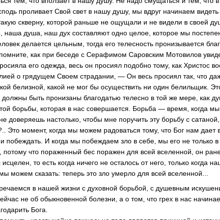
ься тем, что вползает в нашу душу. Не надо смущаться и тем, что в
осподь проливает Свой свет в нашу душу, мы вдруг начинаем видет
 такую скверну, которой раньше не ощущали и не видели в своей ду
о, наша душа, наш дух составляют одно целое, которое мы постепе
еловек делается цельным, тогда его телесность пронизывается бла
Вспомните, как при беседе с Серафимом Саровским Мотовилов увиде
осияла его одежда, весь он просиял подобно тому, как Христос во
лией о грядущем Своем страдании, — Он весь просиял так, что даж
акой белизной, какой не мог бы осуществить ни один белильщик. Э
 должны быть пронизаны благодатью телесно в той же мере, как ду
той борьбы, которая в нас совершается. Борьба — время, когда мы
е доверяешь настолько, чтобы мне поручить эту борьбу с сатаной, 
. Это момент, когда мы можем радоваться тому, что Бог нам дает 
и побеждать. И когда мы побеждаем зло в себе, мы его не только 
 потому что пораженный бес поражен для всей вселенной, он ране
с исцелен, то есть когда ничего не осталось от него, только когда 
мы можем сказать: теперь это зло умерло для всей вселенной...
тречаемся в нашей жизни с духовной борьбой, с душевным искушен
йчас не об обыкновенной болезни, а о том, что грех в нас начинае
годарить Бога.