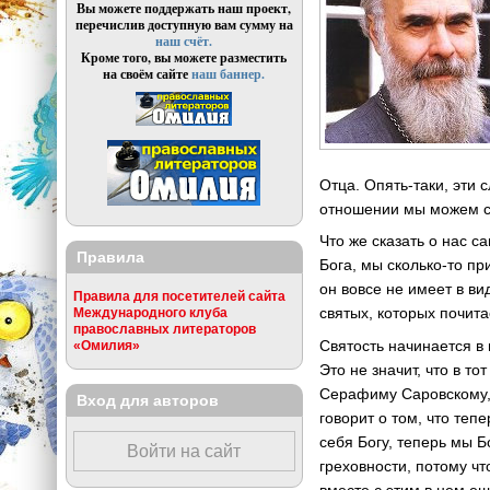
Вы можете поддержать наш проект,
перечислив доступную вам сумму на
наш счёт.
Кроме того, вы можете разместить
на своём сайте
наш баннер.
Отца. Опять-таки, эти
отношении мы можем ска
Что же сказать о нас с
Правила
Бога, мы сколько-то пр
он вовсе не имеет в ви
Правила для посетителей сайта
святых, которых почита
Международного клуба
православных литераторов
Святость начинается в
«Омилия»
Это не значит, что в т
Серафиму Саровскому,
Вход для авторов
говорит о том, что теп
себя Богу, теперь мы Б
Войти на сайт
греховности, потому чт