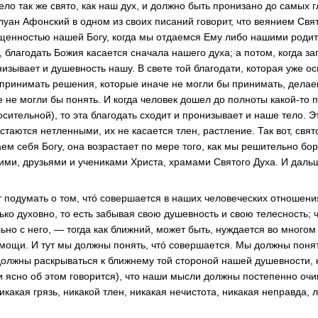
ело так же свято, как наш дух, и должно быть пронизано до самых
луан Афонский в одном из своих писаний говорит, что веянием Свя
щенностью нашей Богу, когда мы отдаемся Ему либо нашими роди
 благодать Божия касается сначала нашего духа; а потом, когда за
изывает и душевность нашу. В свете той благодати, которая уже о
принимать решения, которые иначе не могли бы принимать, дела
е не могли бы понять. И когда человек дошел до полноты какой-то
осительной), то эта благодать сходит и пронизывает и наше тело. 
остаются нетленными, их не касается тлен, растление. Так вот, свят
ем себя Богу, она возрастает по мере того, как мы решительно бор
ми, друзьями и учениками Христа, храмами Святого Духа. И даль
ит подумать о том, чтó совершается в наших человеческих отношени
ько духовно, то есть забывая свою душевность и свою телесность; 
но с него, — тогда как ближний, может быть, нуждается во многом
мощи. И тут мы должны понять, чтó совершается. Мы должны понять,
должны раскрываться к ближнему той стороной нашей душевности, 
ии ясно об этом говорится), что наши мысли должны постепенно оч
никакая грязь, никакой тлен, никакая нечистота, никакая неправда, 