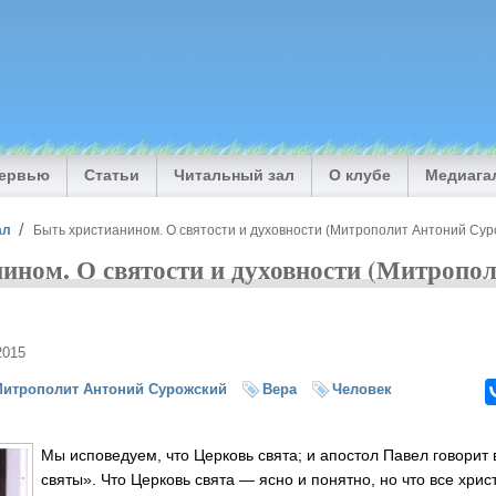
тервью
Статьи
Читальный зал
О клубе
Медиага
ал
Быть христианином. О святости и духовности (Митрополит Антоний Сур
ином. О святости и духовности (Митропо
2015
итрополит Антоний Сурожский
Вера
Человек
Мы исповедуем, что Церковь свята; и апостол Павел говорит
святы». Что Церковь свята — ясно и понятно, но что все хри