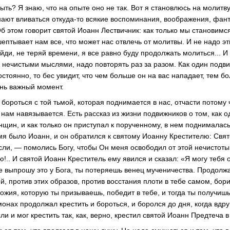
быть? Я знаю, что на опыте оно не так. Вот я становлюсь на молитву
нают вливаться откуда-то всякие воспоминания, воображения, фан
б этом говорит святой Иоанн Лествичник: как только мы становимся
ептывает нам все, что может нас отвлечь от молитвы. И не надо э
ойди, не теряй времени, я все равно буду продолжать молиться... 
 нечистыми мыслями, надо повторять раз за разом. Как один подв
остоянно, то бес увидит, что чем больше он на вас нападает, тем б
ень важный момент.
 бороться с той тьмой, которая поднимается в нас, отчасти потому ч
 нам навязывается. Есть рассказ из жизни подвижников о том, как
щин, и как только он приступал к порученному, в нем поднималась
мя было Иоанн, и он обратился к святому Иоанну Крестителю: Свят
сли, — помолись Богу, чтобы Он меня освободил от этой нечистоты
!.. И святой Иоанн Креститель ему явился и сказал: «Я могу тебя 
бе выпрошу это у Бога, ты потеряешь венец мученичества. Продолж
й, против этих образов, против восстания плоти в тебе самом, бор
ожия, которую ты призываешь, победит в тебе, и тогда ты получиш
монах продолжал крестить и бороться, и боролся до дня, когда вдр
ли и мог крестить так, как, верно, крестил святой Иоанн Предтеча 