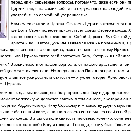
перед ними серьезные вопросы, потому что, даже если они 
Церкви, глядя на самих себя и на окружающих нас людей, м
употребить со спокойной уверенностью.
Начнем со святости Церкви. Святость Церкви заключается в т
где Бог в Своей полноте присутствует среди Своего народа. 
как человек и как Бог, заполняет Собой Церковь; Дух Святой д
Христе и во Святом Духе мы являемся уже не приемными, а 
 слова дерзновенны, но они принадлежат не мне, а святому Иринею 
зать, что Церковь свята всей святостью Бога, Который в ней живет
амих? В зависимости от нашей верности, от нашего врастания в тай
иобщаемся этой святости. Но когда апостол Павел говорит о том, чт
ду, что мы все уже достигли святости — я уж не говорю: Христовой, 
ет Церковь.
 момент, когда мы посвящены Богу, принесены Ему в дар, делаемся
от момент человек уже делается святым в том смысле, в котором он
 Сергию Радонежскому, Нилу Сорскому и множеству других мужчин
ерь по собственной воле, с полного своего согласия, со всей свое
ожии до конца. В этом смысле святость человека, конечно, сочетает
о человек отдает себя Богу и говорит: Господи, я хочу быть Твоим и