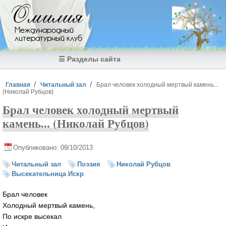
Перейти к основному содержанию
Омилия
Международный
литературный клуб
☰ Разделы сайта
Вы здесь
Главная
Читальный зал
Брал человек холодный мертвый камень...
(Николай Рубцов)
Брал человек холодный мертвый
камень... (Николай Рубцов)
Опубликовано: 09/10/2013
Читальный зал
Поэзия
Николай Рубцов
Высекательница Искр
Брал человек
Холодный мертвый камень,
По искре высекал