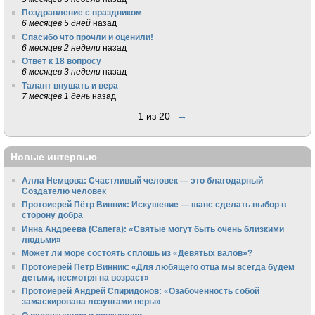
Поздравление с праздником
6 месяцев 5 дней
назад
Спасибо что прочли и оценили!
6 месяцев 2 недели
назад
Ответ к 18 вопросу
6 месяцев 3 недели
назад
Талант внушать и вера
7 месяцев 1 день
назад
1 из 20
→
Новые интервью
Алла Немцова: Счастливый человек — это благодарный
Создателю человек
Протоиерей Пётр Винник: Искушение — шанс сделать выбор в
сторону добра
Инна Андреева (Сапега): «Святые могут быть очень близкими
людьми»
Может ли море состоять сплошь из «Девятых валов»?
Протоиерей Пётр Винник: «Для любящего отца мы всегда будем
детьми, несмотря на возраст»
Протоиерей Андрей Спиридонов: «Озабоченность собой
замаскирована лозунгами веры»