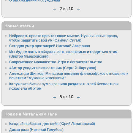
О рассуждении и осуждении
←
2 из 10
→
Новые статьи
Нейросеть просто прочтет ваши мысли. Нужны новые права,
чтобы защитить свой ум (Самуил Сигал)
Сегодня умер протоиерей Николай Агафонов
Мы будем жить в общагах, есть насекомых и гордиться этим
(Виктор Мараховский)
Cовременное монашество. Игра и богоискательство
«Автор уходит неизвестным» (Сергей Шаргунов)
Александр Щипков: Минздрав поменял философское отношение к
понятиям "мужчина и женщина"
Калужская бизнесвумен решила раздавать хлеб бесплатно и
пожалела об этом
←
8 из 10
→
Новое в Читальном зале
Каждый выбирает для себя (Юрий Левитанский)
Дикая роза (Николай Голубош)