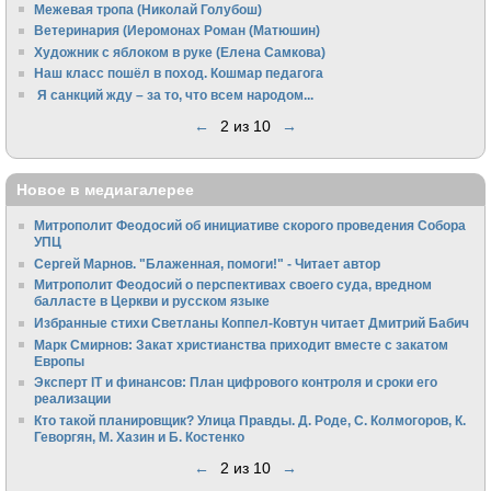
Межевая тропа (Николай Голубош)
Ветеринария (Иеромонах Роман (Матюшин)
Художник с яблоком в руке (Елена Самкова)
Наш класс пошёл в поход. Кошмар педагога
Я санкций жду – за то, что всем народом...
←
2 из 10
→
Новое в медиагалерее
Митрополит Феодосий об инициативе скорого проведения Собора
УПЦ
Сергей Марнов. "Блаженная, помоги!" - Читает автор
Митрополит Феодосий о перспективах своего суда, вредном
балласте в Церкви и русском языке
Избранные стихи Светланы Коппел-Ковтун читает Дмитрий Бабич
Марк Смирнов: Закат христианства приходит вместе с закатом
Европы
Эксперт IT и финансов: План цифрового контроля и сроки его
реализации
Кто такой планировщик? Улица Правды. Д. Роде, С. Колмогоров, К.
Геворгян, М. Хазин и Б. Костенко
←
2 из 10
→