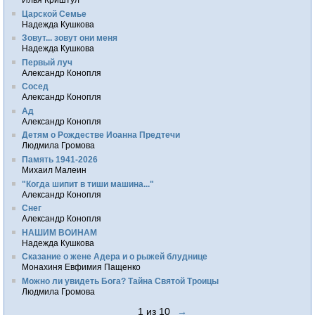
Царской Семье
Надежда Кушкова
Зовут... зовут они меня
Надежда Кушкова
Первый луч
Александр Конопля
Сосед
Александр Конопля
Ад
Александр Конопля
Детям о Рождестве Иоанна Предтечи
Людмила Громова
Память 1941-2026
Михаил Малеин
"Когда шипит в тиши машина..."
Александр Конопля
Снег
Александр Конопля
НАШИМ ВОИНАМ
Надежда Кушкова
Сказание о жене Адера и о рыжей блуднице
Монахиня Евфимия Пащенко
Можно ли увидеть Бога? Тайна Святой Троицы
Людмила Громова
1 из 10
→