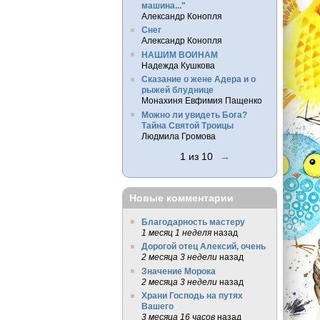
машина..."
Александр Конопля
Снег
Александр Конопля
НАШИМ ВОИНАМ
Надежда Кушкова
Сказание о жене Адера и о
рыжей блуднице
Монахиня Евфимия Пащенко
Можно ли увидеть Бога?
Тайна Святой Троицы
Людмила Громова
1 из 10
→
Новые комментарии
Благодарность мастеру
1 месяц 1 неделя
назад
Дорогой отец Алексий, очень
2 месяца 3 недели
назад
Значение Морока
2 месяца 3 недели
назад
Храни Господь на путях
Вашего
3 месяца 16 часов
назад