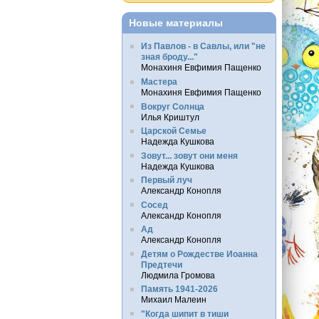
Новые материалы
Из Павлов - в Савлы, или "не
зная броду..."
Монахиня Евфимия Пащенко
Мастера
Монахиня Евфимия Пащенко
Вокруг Солнца
Илья Криштул
Царской Семье
Надежда Кушкова
Зовут... зовут они меня
Надежда Кушкова
Первый луч
Александр Конопля
Сосед
Александр Конопля
Ад
Александр Конопля
Детям о Рождестве Иоанна
Предтечи
Людмила Громова
Память 1941-2026
Михаил Малеин
"Когда шипит в тиши