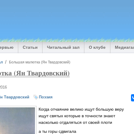
тервью
Статьи
Читальный зал
О клубе
Медиага
ал
Большая малютка (Ян Твардовский)
тка (Ян Твардовский)
2016
н Твардовский
Поэзия
Когда отчаяние велико ищут большую веру
ищут святых которые в точности знают
насколько отдаляться от своей плоти
а ты горы сдвигала