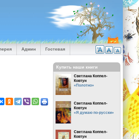
лерея
Админ
Гостевая
Купить наши книги
Светлана Коппел-
Ковтун
«Полотно»
Светлана Коппел-
Ковтун
«Я думаю по-русски»
Светлана Коппел-
Ковтун