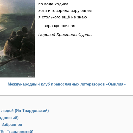
по воде ходила
хотя и говорила верующим
я столького ещё не знаю
— вера крошечная
Перевод Христины Сурты
Международный клуб православных литераторов «Омилия»
 людей (Ян Твардовский)
рдовский)
. Избранное
(Ян Твардовский)