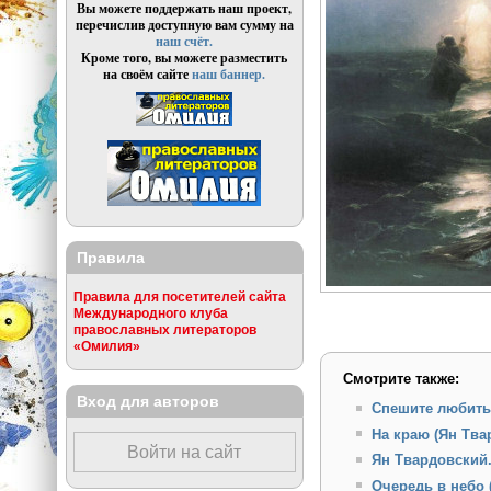
Вы можете поддержать наш проект,
перечислив доступную вам сумму на
наш счёт.
Кроме того, вы можете разместить
на своём сайте
наш баннер.
Правила
Правила для посетителей сайта
Международного клуба
православных литераторов
«Омилия»
Смотрите также:
Вход для авторов
Спешите любить
На краю (Ян Тва
Войти на сайт
Ян Твардовский
Очередь в небо 