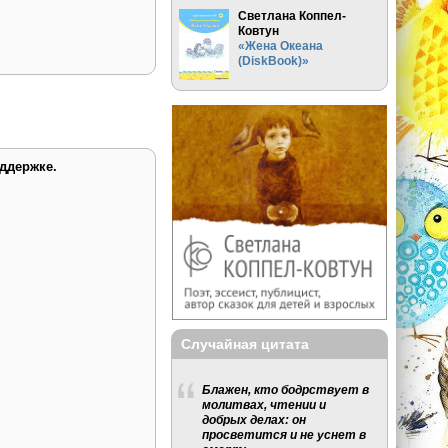
Светлана Коппел-
Ковтун
«Жена Океана
(DiskBook)»
ддержке.
Случайная цитата
Блажен, кто бодрствует в
молитвах, чтении и
добрых делах: он
просветится и не уснет в