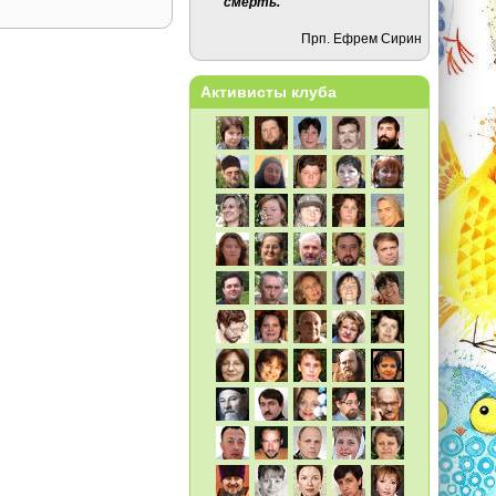
смерть.
Прп. Ефрем Сирин
Активисты клуба