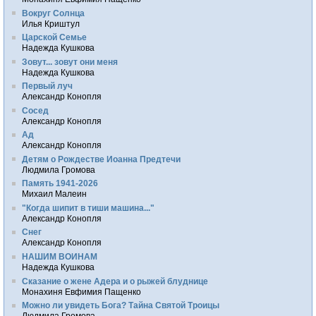
Вокруг Солнца
Илья Криштул
Царской Семье
Надежда Кушкова
Зовут... зовут они меня
Надежда Кушкова
Первый луч
Александр Конопля
Сосед
Александр Конопля
Ад
Александр Конопля
Детям о Рождестве Иоанна Предтечи
Людмила Громова
Память 1941-2026
Михаил Малеин
"Когда шипит в тиши машина..."
Александр Конопля
Снег
Александр Конопля
НАШИМ ВОИНАМ
Надежда Кушкова
Сказание о жене Адера и о рыжей блуднице
Монахиня Евфимия Пащенко
Можно ли увидеть Бога? Тайна Святой Троицы
Людмила Громова