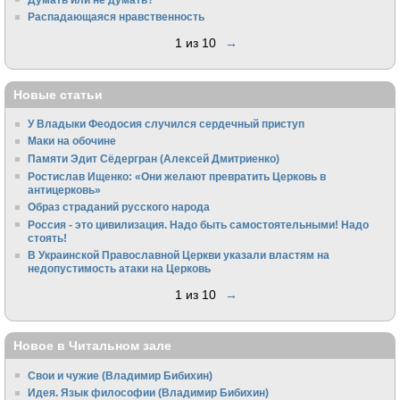
Распадающаяся нравственность
1 из 10
→
Новые статьи
У Владыки Феодосия случился сердечный приступ
Маки на обочине
Памяти Эдит Сёдергран (Алексей Дмитриенко)
Ростислав Ищенко: «Они желают превратить Церковь в
антицерковь»
Образ страданий русского народа
Россия - это цивилизация. Надо быть самостоятельными! Надо
стоять!
В Украинской Православной Церкви указали властям на
недопустимость атаки на Церковь
1 из 10
→
Новое в Читальном зале
Свои и чужие (Владимир Бибихин)
Идея. Язык философии (Владимир Бибихин)