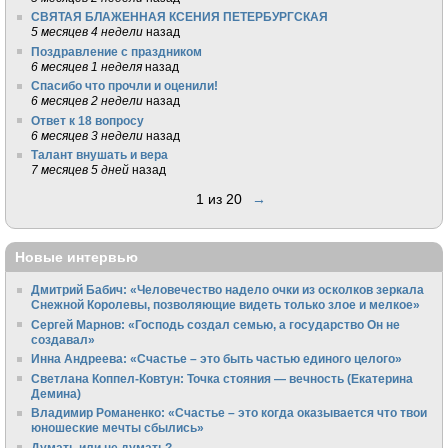
СВЯТАЯ БЛАЖЕННАЯ КСЕНИЯ ПЕТЕРБУРГСКАЯ
5 месяцев 4 недели
назад
Поздравление с праздником
6 месяцев 1 неделя
назад
Спасибо что прочли и оценили!
6 месяцев 2 недели
назад
Ответ к 18 вопросу
6 месяцев 3 недели
назад
Талант внушать и вера
7 месяцев 5 дней
назад
1 из 20
→
Новые интервью
Дмитрий Бабич: «Человечество надело очки из осколков зеркала
Снежной Королевы, позволяющие видеть только злое и мелкое»
Сергей Марнов: «Господь создал семью, а государство Он не
создавал»
Инна Андреева: «Счастье – это быть частью единого целого»
Светлана Коппел-Ковтун: Точка стояния — вечность (Екатерина
Демина)
Владимир Романенко: «Счастье – это когда оказывается что твои
юношеские мечты сбылись»
Думать или не думать?