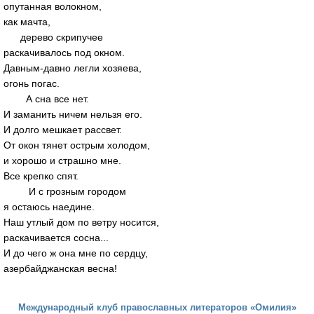
опутанная волокном,
как мачта,
дерево скрипучее
раскачивалось под окном.
Давным-давно легли хозяева,
огонь погас.
А сна все нет.
И заманить ничем нельзя его.
И долго мешкает рассвет.
От окон тянет острым холодом,
и хорошо и страшно мне.
Все крепко спят.
И с грозным городом
я остаюсь наедине.
Наш утлый дом по ветру носится,
раскачивается сосна...
И до чего ж она мне по сердцу,
азербайджанская весна!
Международный клуб православных литераторов «Омилия»