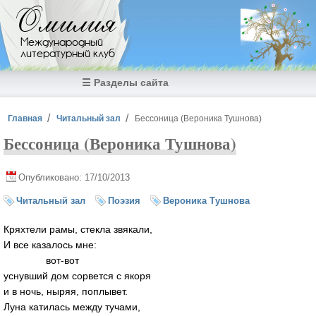
Перейти к основному содержанию
Омилия
Международный
литературный клуб
☰ Разделы сайта
Вы здесь
Главная
Читальный зал
Бессоница (Вероника Тушнова)
Бессоница (Вероника Тушнова)
Опубликовано: 17/10/2013
Читальный зал
Поэзия
Вероника Тушнова
Кряхтели рамы, стекла звякали,
И все казалось мне:
вот-вот
уснувший дом сорвется с якоря
и в ночь, ныряя, поплывет.
Луна катилась между тучами,