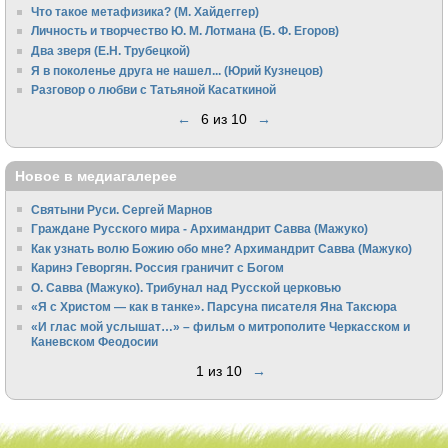
Что такое метафизика? (М. Хайдеггер)
Личность и творчество Ю. М. Лотмана (Б. Ф. Егоров)
Два зверя (Е.Н. Трубецкой)
Я в поколенье друга не нашел... (Юрий Кузнецов)
Разговор о любви с Татьяной Касаткиной
←
6 из 10
→
Новое в медиагалерее
Святыни Руси. Сергей Марнов
Граждане Русского мира - Архимандрит Савва (Мажуко)
Как узнать волю Божию обо мне? Архимандрит Савва (Мажуко)
Каринэ Геворгян. Россия граничит с Богом
О. Савва (Мажуко). Трибунал над Русской церковью
«Я с Христом — как в танке». Парсуна писателя Яна Таксюра
«И глас мой услышат…» – фильм о митрополите Черкасском и
Каневском Феодосии
1 из 10
→