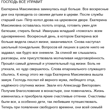
ГОСПОДЬ ВСЁ УПРАВИТ
Екатерина Максимовна замкнулась ещё больше. Все воскресные
дни она проводила со своими детьми в церкви. После службы
старший сын- Пётр колол дрова на церковном дворе. Екатерина
Максимовна оставалась полоть огород, готовить ужин для
батюшки, стирать бельё. Иванушка младший «помогал» всем
одновременно. Воскресный день, в котором Екатерина всё
больше видела смысл жизни, заканчивался. Снова наступал
школьный понедельник. Вопросов ей лишних в школе никто не
задавал, как будто все онемели. За спиной же слышались
разговоры, или присутствовала молчаливая недоговорённость.
Прошёл самый длинный и утомительный год жизни. Боль не
утихала, но чудо свершилось. Слова епархиального служащего
сбылись. К концу этого же года Екатерина Максимовна вышла
замуж. Господь послал ей верного мужа, любящего отца,
надёжного спутника жизни. Звали его Александр Викторович.
Получив благословение в монастыре, они повенчались. Жизнь
изменилась и приобрела яркие счастливые оттенки. Счастливы
были все, а особенно дети, так любившие путешествовать.
Теперь при появлении свободного времени, они всей семьёй