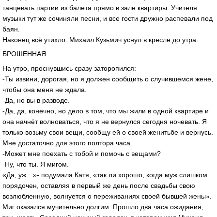
танцевать партии из балета прямо в зале квартиры. Учителя
музыки тут же сочиняли песни, и все гости дружно распевали под
баян.
Наконец всё утихло. Михаил Кузьмич уснул в кресле до утра.
БРОШЕННАЯ.
На утро, проснувшись сразу заторопился:
-Ты извини, дорогая, но я должен сообщить о случившемся жене,
чтобы она меня не ждала.
-Да, но вы в разводе.
-Да, да, конечно, но дело в том, что мы жили в одной квартире и
она начнёт волноваться, что я не вернулся сегодня ночевать. Я
только возьму свои вещи, сообщу ей о своей женитьбе и вернусь.
Мне достаточно для этого полтора часа.
-Может мне поехать с тобой и помочь с вещами?
-Ну, что ты. Я мигом.
«Да, уж…»- подумала Катя, «так ли хорошо, когда муж слишком
порядочен, оставляя в первый же день после свадьбы свою
возлюбленную, волнуется о переживаниях своей бывшей жены».
Миг оказался мучительно долгим. Прошло два часа ожидания,