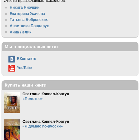
Ответы православных психологов:
Никита Яночкин
Екатерина Усачева
Татьяна Бобровских
Анастасия Бондарук
Анна Лелик
Мы в социальных сетях
ВКонтакте
YouTube
Купить наши книги
Светлана Коппел-Ковтун
«Полотно»
Светлана Коппел-Ковтун
«Я думаю по-русски»