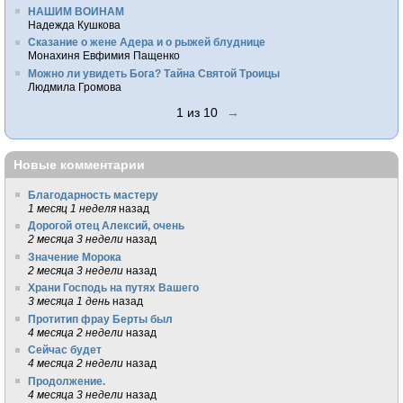
НАШИМ ВОИНАМ
Надежда Кушкова
Сказание о жене Адера и о рыжей блуднице
Монахиня Евфимия Пащенко
Можно ли увидеть Бога? Тайна Святой Троицы
Людмила Громова
1 из 10
→
Новые комментарии
Благодарность мастеру
1 месяц 1 неделя
назад
Дорогой отец Алексий, очень
2 месяца 3 недели
назад
Значение Морока
2 месяца 3 недели
назад
Храни Господь на путях Вашего
3 месяца 1 день
назад
Протитип фрау Берты был
4 месяца 2 недели
назад
Сейчас будет
4 месяца 2 недели
назад
Продолжение.
4 месяца 3 недели
назад