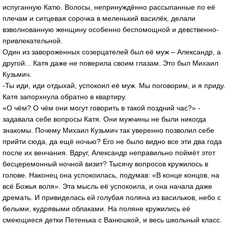
испуганную Катю. Волосы, непринуждённо рассыпанные по её
плечам и ситцевая сорочка в меленький василёк, делали
взволнованную женщину особенно беспомощной и девственно-
привлекательной.
Один из завороженных созерцателей был её муж – Александр, а
другой... Катя даже не поверила своим глазам. Это был Михаил
Кузьмич.
-Ты иди, иди отдыхай, успокоил её муж. Мы поговорим, и я приду.
Катя запорхнула обратно в квартиру.
«О чём? О чём они могут говорить в такой поздний час?» -
задавала себе вопросы Катя. Они мужчины не были никогда
знакомы. Почему Михаил Кузьмич так уверенно позволил себе
прийти сюда, да ещё ночью? Его не было видно все эти два года
после их венчания. Вдруг, Александр неправильно поймёт этот
бесцеремонный ночной визит? Тысячу вопросов кружилось в
голове. Наконец она успокоилась, подумав: «В конце концов, на
всё Божья воля». Эта мысль её успокоила, и она начала даже
дремать. И привиделась ей голубая поляна из васильков, небо с
белыми, кудрявыми облаками. На поляне кружились её
смеющиеся детки Петенька с Ванюшкой, и весь школьный класс.