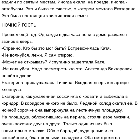
ездили по святым местам. Иногда ехали на поезде, иногда -
автобусом. Это и было то счастье, о котором мечтала Екатерина.
Это была настоящая христианская семья.
НОЧНОЙ ГОСТЬ
Прошёл ещё год. Однажды в два часа ночи в доме раздался
звонок в дверь.
-Странно. Кто бы это мог быть? Встревожилась Катя.
-Не волнуйся, лежи. Я сам открою.
-Может не открывать? Испуганно зашептала Катя.
-Не волнуйся. Надо посмотреть кто это. Александр Викторович
пошёл к двери.
Екатерина прислушалась. Тишина. Входная дверь в квартире
хлопнула.
Екатерина, как ужаленная соскочила с кровати и выбежала в
коридор. В коридоре никого не было. Ледяной холод окатил её. В
ночной сорочке она выпорхнула на лестничную площадку.
На площадке, облокотившись на перила, стояли двое мужчин,
очень похожих друг на друга. Только один из них был
значительно моложе. Оба с бородой, худощавые и со
спокойными, благородными взглядами. Оба смотрели на