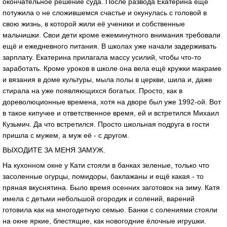
окончательное решение суда. После развода Екатерина ещё
потужила о не сложившемся счастье и окунулась с головой в
свою жизнь, в которой жили её ученики и собственные
мальчишки. Свои дети кроме ежеминутного внимания требовали
ещё и ежедневного питания. В школах уже начали задерживать
зарплату. Екатерина прилагала массу усилий, чтобы что-то
заработать. Кроме уроков в школе она вела ещё кружки макраме
и вязания в доме культуры, мыла полы в церкви, шила и, даже
стирала на уже появляющихся богатых. Просто, как в
дореволюционные времена, хотя на дворе был уже 1992-ой. Вот
в такое кипучее и ответственное время, ей и встретился Михаил
Кузьмич. Да что встретился. Просто школьная подруга в гости
пришла с мужем, а муж её - с другом.
ВЫХОДИТЕ ЗА МЕНЯ ЗАМУЖ.
На кухонном окне у Кати стояли в банках зеленые, только что
засоленные огурцы, помидоры, баклажаны и ещё какая - то
пряная вкуснятина. Было время осенних заготовок на зиму. Катя
имела с детьми небольшой огородик и солений, варений
готовила как на многодетную семью. Банки с солениями стояли
на окне яркие, блестящие, как новогодние ёлочные игрушки.