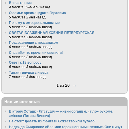
Впечатления
4 месяца 3 недели
назад
О семье архимандрита Герасима
5 месяцев 2 дня
назад
Почему с эмоциональностью
5 месяцев 2 недели
назад
СВЯТАЯ БЛАЖЕННАЯ КСЕНИЯ ПЕТЕРБУРГСКАЯ
5 месяцев 3 недели
назад
Поздравление с праздником
6 месяцев 1 неделя
назад
Спасибо что прочли и оценили!
6 месяцев 2 недели
назад
Ответ к 18 вопросу
6 месяцев 3 недели
назад
Талант внушать и вера
7 месяцев 3 дня
назад
1 из 20
→
Новые интервью
Вікторія Осташ: «Літстудія — живий організм, «тіло» рухоме,
змінне» (Тетяна Винник)
Не стоит делать из фэнтези божество или пугало!
Надежда Смирнова: «Все мои герои невымышленные. Они живут