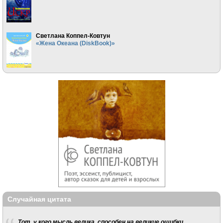
Светлана Коппел-Ковтун
«Жена Океана (DiskBook)»
Случайная цитата
Тот, у кого мысль велика, способен на великие ошибки.