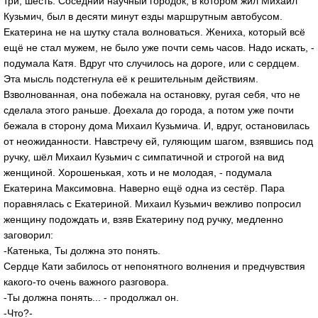
три, шесть. Соседний научный городок, в котором жил Михаил
Кузьмич, был в десяти минут езды маршрутным автобусом.
Екатерина не на шутку стала волноваться. Жениха, который всё
ещё не стал мужем, не было уже почти семь часов. Надо искать, -
подумала Катя. Вдруг что случилось на дороге, или с сердцем.
Эта мысль подстегнула её к решительным действиям.
Взволнованная, она побежала на остановку, ругая себя, что не
сделала этого раньше. Доехала до города, а потом уже почти
бежала в сторону дома Михаил Кузьмича. И, вдруг, остановилась
от неожиданности. Навстречу ей, гуляющим шагом, взявшись под
ручку, шёл Михаил Кузьмич с симпатичной и строгой на вид
женщиной. Хорошенькая, хоть и не молодая, - подумала
Екатерина Максимовна. Наверно ещё одна из сестёр. Пара
поравнялась с Екатериной. Михаил Кузьмич вежливо попросил
женщину подождать и, взяв Екатерину под ручку, медленно
заговорил:
-Катенька, Ты должна это понять.
Сердце Кати забилось от непонятного волнения и предчувствия
какого-то очень важного разговора.
-Ты должна понять... - продолжал он.
-Что?-