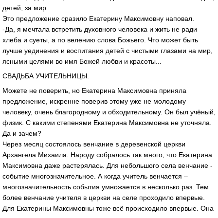
детей, за мир.
Это предложение сразило Екатерину Максимовну наповал.
-Да, я мечтала встретить духовного человека и жить не ради
хлеба и суеты, а по велению слова Божьего. Что может быть
лучше уединения и воспитания детей с чистыми глазами на мир,
ясными целями во имя Божей любви и красоты...
СВАДЬБА УЧИТЕЛЬНИЦЫ.
Можете не поверить, но Екатерина Максимовна приняла
предложение, искренне поверив этому уже не молодому
человеку, очень благородному и обходительному. Он был учёный,
физик. С какими степенями Екатерина Максимовна не уточняла.
Да и зачем?
Через месяц состоялось венчание в деревенской церкви
Архангела Михаила. Народу собралось так много, что Екатерина
Максимовна даже растерялась. Для небольшого села венчание -
событие многозначительное. А когда учитель венчается –
многозначительность события умножается в несколько раз. Тем
более венчание учителя в церкви на селе проходило впервые.
Для Екатерины Максимовны тоже всё происходило впервые. Она