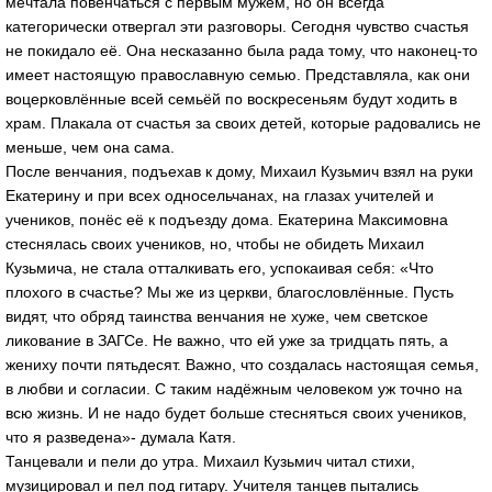
мечтала повенчаться с первым мужем, но он всегда
категорически отвергал эти разговоры. Сегодня чувство счастья
не покидало её. Она несказанно была рада тому, что наконец-то
имеет настоящую православную семью. Представляла, как они
воцерковлённые всей семьёй по воскресеньям будут ходить в
храм. Плакала от счастья за своих детей, которые радовались не
меньше, чем она сама.
После венчания, подъехав к дому, Михаил Кузьмич взял на руки
Екатерину и при всех односельчанах, на глазах учителей и
учеников, понёс её к подъезду дома. Екатерина Максимовна
стеснялась своих учеников, но, чтобы не обидеть Михаил
Кузьмича, не стала отталкивать его, успокаивая себя: «Что
плохого в счастье? Мы же из церкви, благословлённые. Пусть
видят, что обряд таинства венчания не хуже, чем светское
ликование в ЗАГСе. Не важно, что ей уже за тридцать пять, а
жениху почти пятьдесят. Важно, что создалась настоящая семья,
в любви и согласии. С таким надёжным человеком уж точно на
всю жизнь. И не надо будет больше стесняться своих учеников,
что я разведена»- думала Катя.
Танцевали и пели до утра. Михаил Кузьмич читал стихи,
музицировал и пел под гитару. Учителя танцев пытались