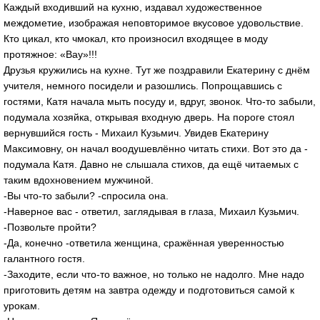
Каждый входивший на кухню, издавал художественное
междометие, изображая неповторимое вкусовое удовольствие.
Кто цикал, кто чмокал, кто произносил входящее в моду
протяжное: «Вау»!!!
Друзья кружились на кухне. Тут же поздравили Екатерину с днём
учителя, немного посидели и разошлись. Попрощавшись с
гостями, Катя начала мыть посуду и, вдруг, звонок. Что-то забыли,
подумала хозяйка, открывая входную дверь. На пороге стоял
вернувшийся гость - Михаил Кузьмич. Увидев Екатерину
Максимовну, он начал воодушевлённо читать стихи. Вот это да -
подумала Катя. Давно не слышала стихов, да ещё читаемых с
таким вдохновением мужчиной.
-Вы что-то забыли? -спросила она.
-Наверное вас - ответил, заглядывая в глаза, Михаил Кузьмич.
-Позвольте пройти?
-Да, конечно -ответила женщина, сражённая уверенностью
галантного гостя.
-Заходите, если что-то важное, но только не надолго. Мне надо
приготовить детям на завтра одежду и подготовиться самой к
урокам.