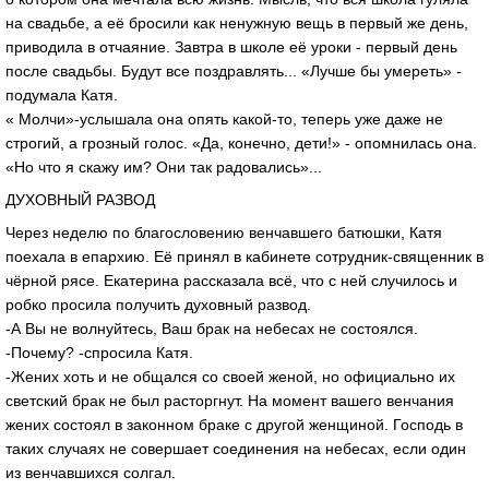
на свадьбе, а её бросили как ненужную вещь в первый же день,
приводила в отчаяние. Завтра в школе её уроки - первый день
после свадьбы. Будут все поздравлять... «Лучше бы умереть» -
подумала Катя.
« Молчи»-услышала она опять какой-то, теперь уже даже не
строгий, а грозный голос. «Да, конечно, дети!» - опомнилась она.
«Но что я скажу им? Они так радовались»...
ДУХОВНЫЙ РАЗВОД
Через неделю по благословению венчавшего батюшки, Катя
поехала в епархию. Её принял в кабинете сотрудник-священник в
чёрной рясе. Екатерина рассказала всё, что с ней случилось и
робко просила получить духовный развод.
-А Вы не волнуйтесь, Ваш брак на небесах не состоялся.
-Почему? -спросила Катя.
-Жених хоть и не общался со своей женой, но официально их
светский брак не был расторгнут. На момент вашего венчания
жених состоял в законном браке с другой женщиной. Господь в
таких случаях не совершает соединения на небесах, если один
из венчавшихся солгал.