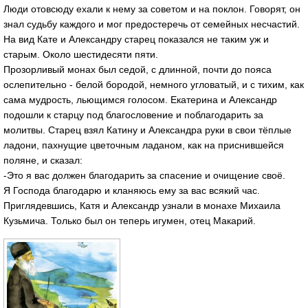
Люди отовсюду ехали к нему за советом и на поклон. Говорят, он
знал судьбу каждого и мог предостеречь от семейных несчастий.
На вид Кате и Александру старец показался не таким уж и
старым. Около шестидесяти пяти.
Прозорливый монах был седой, с длинной, почти до пояса
ослепительно - белой бородой, немного угловатый, и с тихим, как
сама мудрость, льющимся голосом. Екатерина и Александр
подошли к старцу под благословение и поблагодарить за
молитвы. Старец взял Катину и Александра руки в свои тёплые
ладони, пахнущие цветочным ладаном, как на приснившейся
поляне, и сказал:
-Это я вас должен благодарить за спасение и очищение своё.
Я Господа благодарю и кланяюсь ему за вас всякий час.
Приглядевшись, Катя и Александр узнали в монахе Михаила
Кузьмича. Только был он теперь игумен, отец Макарий.