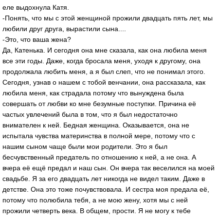
еле выдохнула Катя.
-Понять, что мы с этой женщиной прожили двадцать пять лет, мы
любили друг друга, вырастили сына....
-Это, что ваша жена?
Да, Катенька. И сегодня она мне сказала, как она любила меня
все эти годы. Даже, когда бросала меня, уходя к другому, она
продолжала любить меня, а я был слеп, что не понимал этого.
Сегодня, узнав о нашем с тобой венчании, она рассказала, как
любила меня, как страдала потому что вынуждена была
совершать от любви ко мне безумные поступки. Причина её
частых увлечений была в том, что я был недостаточно
внимателен к ней. Бедная женщина. Оказывается, она не
испытала чувства материнства в полной мере, потому что с
нашим сыном чаще были мои родители. Это я был
бесчувственный предатель по отношению к ней, а не она. А
вчера её ещё предал и наш сын. Он вчера так веселился на моей
свадьбе. Я за его двадцать лет никогда не видел таким. Даже в
детстве. Она это тоже почувствовала. И сестра моя предала её,
потому что полюбила тебя, а не мою жену, хотя мы с ней
прожили четверть века. В общем, прости. Я не могу к тебе