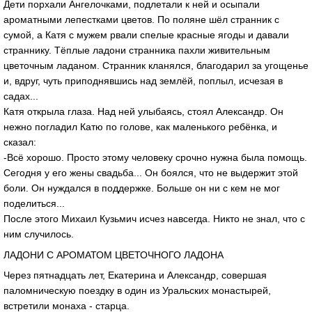
Дети порхали Ангелочками, подлетали к ней и осыпали
ароматными лепестками цветов. По поляне шёл странник с
сумой, а Катя с мужем рвали спелые красные ягоды и давали
страннику. Тёплые ладони странника пахли живительным
цветочным ладаном. Странник кланялся, благодарил за угощенье
и, вдруг, чуть приподнявшись над землёй, поплыл, исчезая в
садах...
Катя открыла глаза. Над ней улыбаясь, стоял Александр. Он
нежно погладил Катю по голове, как маленького ребёнка, и
сказал:
-Всё хорошо. Просто этому человеку срочно нужна была помощь.
Сегодня у его жены свадьба... Он боялся, что не выдержит этой
боли. Он нуждался в поддержке. Больше он ни с кем не мог
поделиться...
После этого Михаил Кузьмич исчез навсегда. Никто не знал, что с
ним случилось.
ЛАДОНИ С АРОМАТОМ ЦВЕТОЧНОГО ЛАДОНА
Через пятнадцать лет, Екатерина и Александр, совершая
паломническую поездку в один из Уральских монастырей,
встретили монаха - старца.