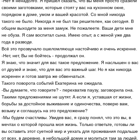
-Нет я ненадолго. Я пришёл сказать, что вы меня просто сразили
своими заготовками, которые стоят у вас на кухонном окне,
порядком в доме, умом и вашей красотой. Со мной никогда
такого не было. Никогда я не был так решителен, как сегодня. В
общем выходите за меня замуж. Не пожалеете. Ваши дети мне
не обуза. Я сам воспитал сына. Имею опыт, а с женой уже два
года в разводе.
Всё это прозвучало ошеломляюще настойчиво и очень искренне.
-Нет, нет, Вы не бойтесь - продолжал он.
Я знаю, что значит для вас такое предложение. Я наслышен о вас
от друзей и знаю, что для вас это важный шаг. Но я как никогда
искренен и готов завтра же обвенчаться.
Такого поворота событий Екатерина не ожидала.
-Вы думаете, что говорите? - перехватив паузу, заговорила она.
Такими предложениями не шутят. А если я, уставшая от жизни,
борьбы за достойное выживание и одиночества, поверю вам,
возьму и соглашусь на это предложение?
-Мы будем счастливы. Увидев вас, я сразу понял, что это вы, в
мечтах о которой прошла моя жизнь. Только ответьте, готовы ли
вы оставить этот суетной мир и уехать для проживания подальше
от всех, в деревню, в небольшой домик и молиться там за людей,