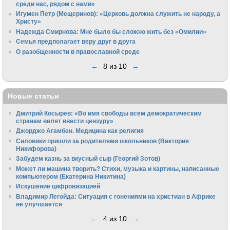
среди нас, рядом с нами»
Игумен Петр (Мещеринов): «Церковь должна служить не народу, а
Христу»
Надежда Смирнова: Мне было бы сложно жить без «Омилии»
Семья предполагает веру друг в друга
О разобщенности в православной среде
←
8 из 10
→
Новые статьи
Дмитрий Косырев: «Во имя свободы всем демократическим
странам велят ввести цензуру»
Джорджо Агамбен. Медицина как религия
Силовики пришли за родителями школьников (Виктория
Никифорова)
Забудем казнь за вкусный сыр (Георгий Зотов)
Может ли машина творить? Стихи, музыка и картины, написанные
компьютером (Екатерина Никитина)
Искушение цифровизацией
Владимир Легойда: Ситуация с гонениями на христиан в Африке
не улучшается
←
4 из 10
→