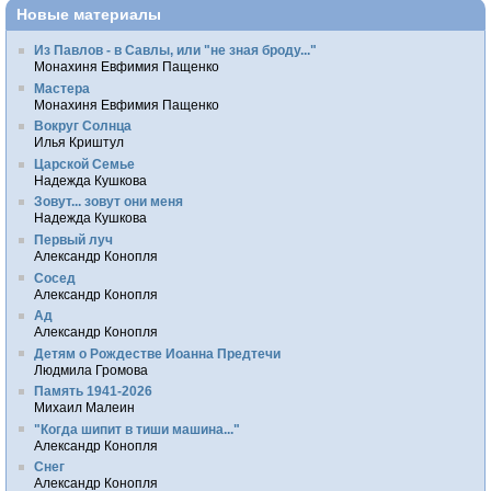
Новые материалы
Из Павлов - в Савлы, или "не зная броду..."
Монахиня Евфимия Пащенко
Мастера
Монахиня Евфимия Пащенко
Вокруг Солнца
Илья Криштул
Царской Семье
Надежда Кушкова
Зовут... зовут они меня
Надежда Кушкова
Первый луч
Александр Конопля
Сосед
Александр Конопля
Ад
Александр Конопля
Детям о Рождестве Иоанна Предтечи
Людмила Громова
Память 1941-2026
Михаил Малеин
"Когда шипит в тиши машина..."
Александр Конопля
Снег
Александр Конопля