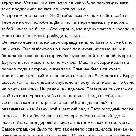
вернуться. Считай, что венчания не было. Она наконец-то мне
тоже предложила венчаться, хотя раньше ....
А впрочем, что раньше. Я её любил всю жизнь и люблю сейчас.
Тебя я не смог полюбить. Да и что ты переживаешь, у нас же с
тобой ничего не было... Это хорошо, что я уснул вчера в кресле, а
меня никто не сможет разбудить, когда...
Он чем-то ещё пытался себя оправдывать, но Кате это уже было
ни к чему. Она выбежала на шоссе под мчавшиеся машины и
бежала со всех ног на встречу бесчувственной холодной смерти.
Другого в этот момент она не желала. Машины сворачивали на
полном ходу в сторону, сигналили. Слышен был визг колёс,
многовыразительный мат, но ничто не могло её остановить. Вдруг
шоссе, как-то неожиданно опустело и наступила тишина. Не было
ни одной машины. Ни рядом, ни вдалеке. Екатерина очнулась от
этой тишины. Бросаться было не под что. Придя в себя, она
услышала какой-то строгий голос: «Что ты делаешь? Ты
опаздываешь за Иванушкой в детский сад и Пётр голодный после
школы» ... Катя бросилась в лесопарк, расположенный вдоль
шоссе. Упала под дерево и рыдала так громко, как только могла.
Самое страшное было то, что так нелепо совершилось венчание,
о котором она мечтала всю жизнь. Мысль, что вся школа гуляла