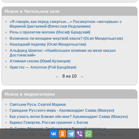
Новое в Читальном зале
«Я говорю, как перед смертью…» Посмертное «интервью» с
Мариной Цветаевой (Вячеслав Недошивин)
Речь о пролитом молоке (Иосиф Бродский)
Возможна ли женщине мертвой хвала? (Осип Мандельштам)
Нашедший подкову (Осип Мандельштам)
Альфред Шнитке: «Наибольшее влияние на меня оказал
Достоевский»
Атомная сказка (Юрий Кузнецов)
Христос — Аполлон (Рэй Брэдбери)
←
8 из 10
→
Новое в медиагалерее
Святыни Руси. Сергей Марнов
Граждане Русского мира - Архимандрит Савва (Мажуко)
Как узнать волю Божию обо мне? Архимандрит Савва (Мажуко)
Каринэ Геворгян. Россия граничит с Богом
О. Савва (Мажуко). Трибунал над Русской церковью
«Я с Христом — как в танке». Парсуна писателя Яна Таксюра