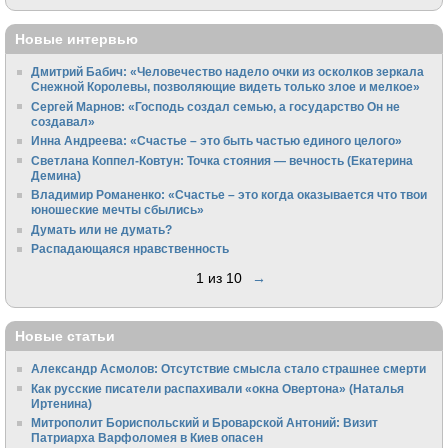
Новые интервью
Дмитрий Бабич: «Человечество надело очки из осколков зеркала
Снежной Королевы, позволяющие видеть только злое и мелкое»
Сергей Марнов: «Господь создал семью, а государство Он не
создавал»
Инна Андреева: «Счастье – это быть частью единого целого»
Светлана Коппел-Ковтун: Точка стояния — вечность (Екатерина
Демина)
Владимир Романенко: «Счастье – это когда оказывается что твои
юношеские мечты сбылись»
Думать или не думать?
Распадающаяся нравственность
1 из 10
→
Новые статьи
Александр Асмолов: Отсутствие смысла стало страшнее смерти
Как русские писатели распахивали «окна Овертона» (Наталья
Иртенина)
Митрополит Бориспольский и Броварской Антоний: Визит
Патриарха Варфоломея в Киев опасен