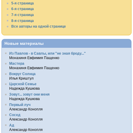
5-я страница
6-я страница
7-я страница
8-я страница
Все авторы на одной странице
Новые материалы
Из Павлов - в Савлы, или "не зная броду..."
Монахиня Евфимия Пащенко
Мастера
Монахиня Евфимия Пащенко
Вокруг Солнца
Илья Криштул
Царской Семье
Надежда Кушкова
Зовут... зовут они меня
Надежда Кушкова
Первый луч
Александр Конопля
Сосед
Александр Конопля
Ад
Александр Конопля