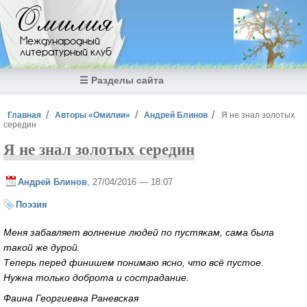
Перейти к основному содержанию
Омилия
Международный
литературный клуб
☰ Разделы сайта
Вы здесь
Главная
Авторы «Омилии»
Андрей Блинов
Я не знал золотых
середин
Я не знал золотых середин
Андрей Блинов
, 27/04/2016 — 18:07
Поэзия
Меня забавляет волнение людей по пустякам, сама была
такой же дурой.
Теперь перед финишем понимаю ясно, что всё пустое.
Нужна только доброта и сострадание.
Фаина Георгиевна Раневская