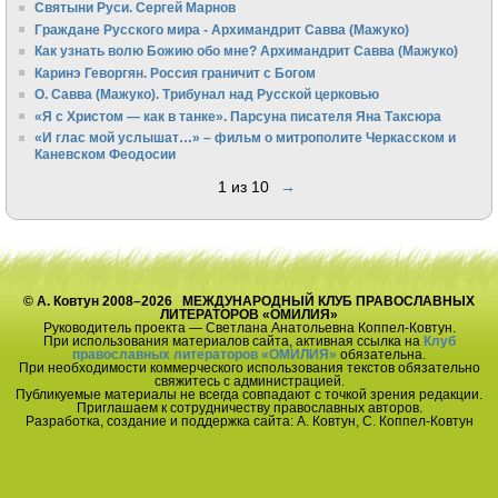
Святыни Руси. Сергей Марнов
Граждане Русского мира - Архимандрит Савва (Мажуко)
Как узнать волю Божию обо мне? Архимандрит Савва (Мажуко)
Каринэ Геворгян. Россия граничит с Богом
О. Савва (Мажуко). Трибунал над Русской церковью
«Я с Христом — как в танке». Парсуна писателя Яна Таксюра
«И глас мой услышат…» – фильм о митрополите Черкасском и
Каневском Феодосии
1 из 10
→
© А. Ковтун 2008–2026 МЕЖДУНАРОДНЫЙ КЛУБ ПРАВОСЛАВНЫХ
ЛИТЕРАТОРОВ «ОМИЛИЯ»
Руководитель проекта — Светлана Анатольевна Коппел-Ковтун.
При использования материалов сайта, активная ссылка на
Клуб
православных литераторов «ОМИЛИЯ»
обязательна.
При необходимости коммерческого использования текстов обязательно
свяжитесь с администрацией.
Публикуемые материалы не всегда совпадают с точкой зрения редакции.
Приглашаем к сотрудничеству православных авторов.
Разработка, создание и поддержка сайта: А. Ковтун, С. Коппел-Ковтун