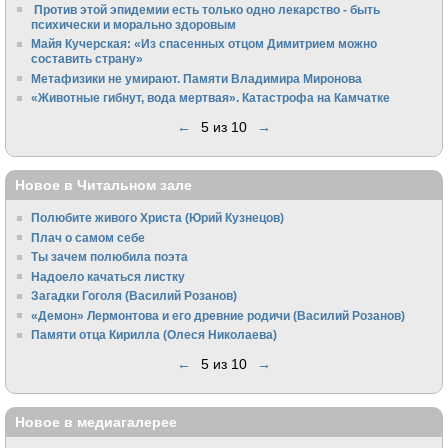
Против этой эпидемии есть только одно лекарство - быть
психически и морально здоровым
Майя Кучерская: «Из спасенных отцом Димитрием можно
составить страну»
Метафизики не умирают. Памяти Владимира Миронова
«Животные гибнут, вода мертвая». Катастрофа на Камчатке
←
5 из 10
→
Новое в Читальном зале
Полюбите живого Христа (Юрий Кузнецов)
Плач о самом себе
Ты зачем полюбила поэта
Надоело качаться листку
Загадки Гоголя (Василий Розанов)
«Демон» Лермонтова и его древние родичи (Василий Розанов)
Памяти отца Кирилла (Олеся Николаева)
←
5 из 10
→
Новое в медиагалерее