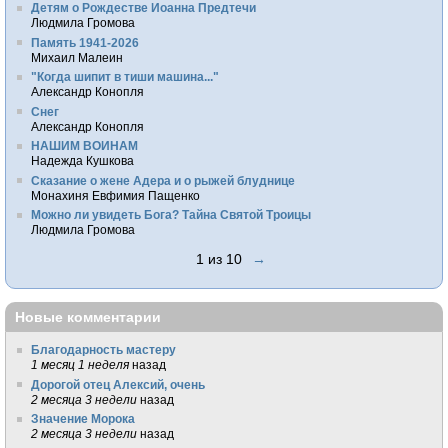
Детям о Рождестве Иоанна Предтечи
Людмила Громова
Память 1941-2026
Михаил Малеин
"Когда шипит в тиши машина..."
Александр Конопля
Снег
Александр Конопля
НАШИМ ВОИНАМ
Надежда Кушкова
Сказание о жене Адера и о рыжей блуднице
Монахиня Евфимия Пащенко
Можно ли увидеть Бога? Тайна Святой Троицы
Людмила Громова
1 из 10
→
Новые комментарии
Благодарность мастеру
1 месяц 1 неделя
назад
Дорогой отец Алексий, очень
2 месяца 3 недели
назад
Значение Морока
2 месяца 3 недели
назад