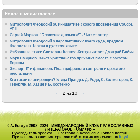
Новое в медиагалерее
Митрополит Феодосий об инициативе скорого проведения Собора
УПЦ
Сергей Марнов. "Блаженная, помоги!" - Читает автор
Митрополит Феодосий о перспективах своего суда, вредном
балласте в Церкви и русском языке
Избранные стихи Светланы Коппел-Ковтун читает Дмитрий Бабич
Марк Смирнов: Закат христианства приходит вместе с закатом
Европы
Эксперт IT и финансов: План цифрового контроля и сроки его
реализации
Кто такой планировщик? Улица Правды. Д. Роде, С. Колмогоров, К.
Геворгян, М. Хазин и Б. Костенко
←
2 из 10
→
© А. Ковтун 2008–2026 МЕЖДУНАРОДНЫЙ КЛУБ ПРАВОСЛАВНЫХ
ЛИТЕРАТОРОВ «ОМИЛИЯ»
Руководитель проекта — Светлана Анатольевна Коппел-Ковтун.
При использования материалов сайта, активная ссылка на
Клуб