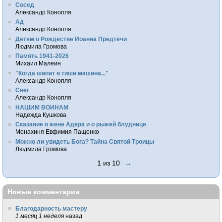
Сосед
Александр Конопля
Ад
Александр Конопля
Детям о Рождестве Иоанна Предтечи
Людмила Громова
Память 1941-2026
Михаил Малеин
"Когда шипит в тиши машина..."
Александр Конопля
Снег
Александр Конопля
НАШИМ ВОИНАМ
Надежда Кушкова
Сказание о жене Адера и о рыжей блуднице
Монахиня Евфимия Пащенко
Можно ли увидеть Бога? Тайна Святой Троицы
Людмила Громова
1 из 10
→
Новые комментарии
Благодарность мастеру
1 месяц 1 неделя
назад