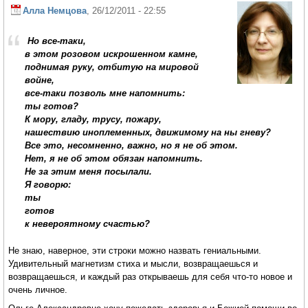
Алла Немцова
, 26/12/2011 - 22:55
Но все-таки,
в этом розовом искрошенном камне,
поднимая руку, отбитую на мировой
войне,
все-таки позволь мне напомнить:
ты готов?
К мору, гладу, трусу, пожару,
нашествию иноплеменных, движимому на ны гневу?
Все это, несомненно, важно, но я не об этом.
Нет, я не об этом обязан напомнить.
Не за этим меня посылали.
Я говорю:
ты
готов
к невероятному счастью?
Не знаю, наверное, эти строки можно назвать гениальными.
Удивительный магнетизм стиха и мысли, возвращаешься и
возвращаешься, и каждый раз открываешь для себя что-то новое и
очень личное.