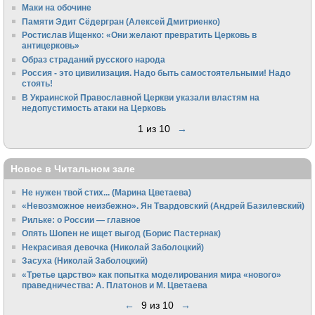
Маки на обочине
Памяти Эдит Сёдергран (Алексей Дмитриенко)
Ростислав Ищенко: «Они желают превратить Церковь в
антицерковь»
Образ страданий русского народа
Россия - это цивилизация. Надо быть самостоятельными! Надо
стоять!
В Украинской Православной Церкви указали властям на
недопустимость атаки на Церковь
1 из 10
→
Новое в Читальном зале
Не нужен твой стих... (Марина Цветаева)
«Невозможное неизбежно». Ян Твардовский (Андрей Базилевский)
Рильке: о России — главное
Опять Шопен не ищет выгод (Борис Пастернак)
Некрасивая девочка (Николай Заболоцкий)
Засуха (Николай Заболоцкий)
«Третье царство» как попытка моделирования мира «нового»
праведничества: А. Платонов и М. Цветаева
←
9 из 10
→