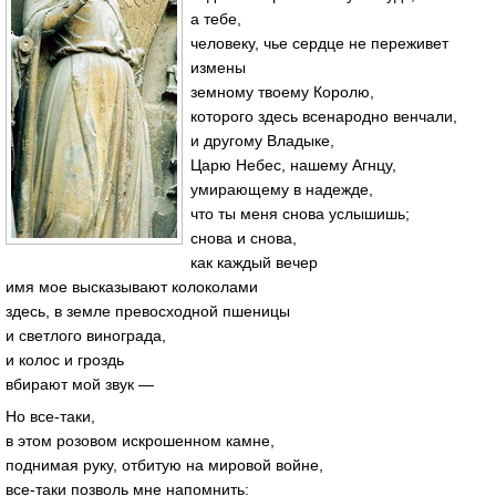
а тебе,
человеку, чье сердце не переживет
измены
земному твоему Королю,
которого здесь всенародно венчали,
и другому Владыке,
Царю Небес, нашему Агнцу,
умирающему в надежде,
что ты меня снова услышишь;
снова и снова,
как каждый вечер
имя мое высказывают колоколами
здесь, в земле превосходной пшеницы
и светлого винограда,
и колос и гроздь
вбирают мой звук —
Но все-таки,
в этом розовом искрошенном камне,
поднимая руку, отбитую на мировой войне,
все-таки позволь мне напомнить: