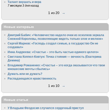
Талант внушать и вера
7 месяцев 3 дня
назад
1 из 20
→
Новые интервью
Дмитрий Бабич: «Человечество надело очки из осколков зеркала
Снежной Королевы, позволяющие видеть только злое и мелкое»
Сергей Марнов: «Господь создал семью, а государство Он не
создавал»
Инна Андреева: «Счастье – это быть частью единого целого»
Светлана Коппел-Ковтун: Точка стояния — вечность (Екатерина
Демина)
Владимир Романенко: «Счастье – это когда оказывается что твои
юношеские мечты сбылись»
Думать или не думать?
Распадающаяся нравственность
1 из 10
→
Новые статьи
У Владыки Феодосия случился сердечный приступ