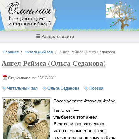
Перейти к основному содержанию
Омилия
Международный
литературный клуб
☰ Разделы сайта
Вы здесь
Главная
Читальный зал
Ангел Реймса (Ольга Седакова)
Ангел Реймса (Ольга Седакова)
Опубликовано: 26/12/2011
Читальный зал
Ольга Седакова
Поэзия
Посвящается Франсуа Федье
Ты готов? —
улыбается этот ангел.
Я спрашиваю, хотя знаю,
что ты несомненно готов:
ведь я говорю не кому-нибудь,