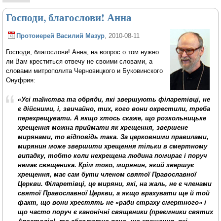
Господи, благослови! Анна
Протоиерей Василий Мазур
, 2010-08-11
Господи, благослови! Анна, на вопрос о том нужно
ли Вам креститься отвечу не своими словами, а
словами митрополита Черновицкого и Буковинского
Онуфрия:
«Усі таїнства та обряди, які звершують філаретівці, не
є дійсними, і, звичайно, тих, кого вони охрестили, треба
перехрещувати. А якщо хтось скаже, що розкольницьке
хрещення можна приймати як хрещення, звершене
мирянами, то відповідь така. За церковними правилами,
мирянин може звершити хрещення тільки в смертному
випадку, тобто коли нехрещена людина помирає і поруч
немає священика. Крім того, мирянин, який звершує
хрещення, має сам бути членом святої Православної
Церкви. Філаретівці, це миряни, які, на жаль, не є членами
святої Православної Церкви, а якщо врахувати ще й той
факт, що вони хрестять не «ради страху смертного» і
що часто поруч є канонічні священики (преємники святих