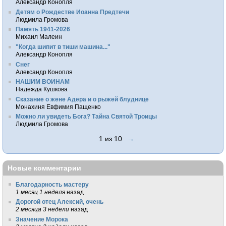
Александр Конопля
Детям о Рождестве Иоанна Предтечи
Людмила Громова
Память 1941-2026
Михаил Малеин
"Когда шипит в тиши машина..."
Александр Конопля
Снег
Александр Конопля
НАШИМ ВОИНАМ
Надежда Кушкова
Сказание о жене Адера и о рыжей блуднице
Монахиня Евфимия Пащенко
Можно ли увидеть Бога? Тайна Святой Троицы
Людмила Громова
1 из 10
→
Новые комментарии
Благодарность мастеру
1 месяц 1 неделя
назад
Дорогой отец Алексий, очень
2 месяца 3 недели
назад
Значение Морока