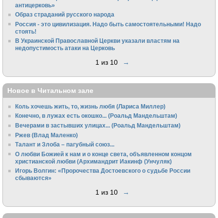
антицерковь»
Образ страданий русского народа
Россия - это цивилизация. Надо быть самостоятельными! Надо
стоять!
В Украинской Православной Церкви указали властям на
недопустимость атаки на Церковь
1 из 10
→
Новое в Читальном зале
Коль хочешь жить, то, жизнь любя (Лариса Миллер)
Конечно, в лужах есть окошко... (Роальд Мандельштам)
Вечерами в застывших улицах... (Роальд Мандельштам)
Ржев (Влад Маленко)
Талант и Злоба – пагубный союз...
О любви Божией к нам и о конце света, объявленном концом
христианской любви (Архимандрит Иакинф (Унчуляк)
Игорь Волгин: «Пророчества Достоевского о судьбе России
сбываются»
1 из 10
→