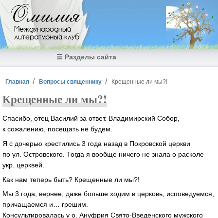
Перейти к основному содержанию
Омилия
Международный
литературный клуб
☰ Разделы сайта
Вы здесь
Главная
Вопросы священнику
Крещенные ли мы?!
Крещенные ли мы?!
Спасибо, отец Василий за ответ. Владимирский Собор,
к сожалению, посещать не будем.
Я с дочерью крестились 3 года назад в Покровской церкви
по ул. Островского. Тогда я вообще ничего не знала о расколе
укр. церквей.
Как нам теперь быть? Крещенные ли мы?!
Мы 3 года, вернее, даже больше ходим в церковь, исповедуемся,
причащаемся и… грешим.
Консультировалась у о. Ануфрия Свято-Введенского мужского