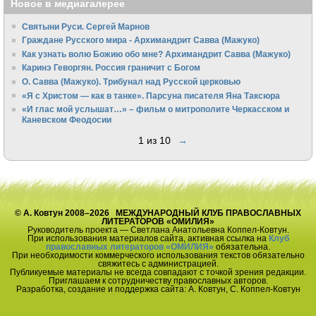
Новое в медиагалерее
Святыни Руси. Сергей Марнов
Граждане Русского мира - Архимандрит Савва (Мажуко)
Как узнать волю Божию обо мне? Архимандрит Савва (Мажуко)
Каринэ Геворгян. Россия граничит с Богом
О. Савва (Мажуко). Трибунал над Русской церковью
«Я с Христом — как в танке». Парсуна писателя Яна Таксюра
«И глас мой услышат…» – фильм о митрополите Черкасском и
Каневском Феодосии
1 из 10
→
© А. Ковтун 2008–2026 МЕЖДУНАРОДНЫЙ КЛУБ ПРАВОСЛАВНЫХ
ЛИТЕРАТОРОВ «ОМИЛИЯ»
Руководитель проекта — Светлана Анатольевна Коппел-Ковтун.
При использования материалов сайта, активная ссылка на
Клуб
православных литераторов «ОМИЛИЯ»
обязательна.
При необходимости коммерческого использования текстов обязательно
свяжитесь с администрацией.
Публикуемые материалы не всегда совпадают с точкой зрения редакции.
Приглашаем к сотрудничеству православных авторов.
Разработка, создание и поддержка сайта: А. Ковтун, С. Коппел-Ковтун