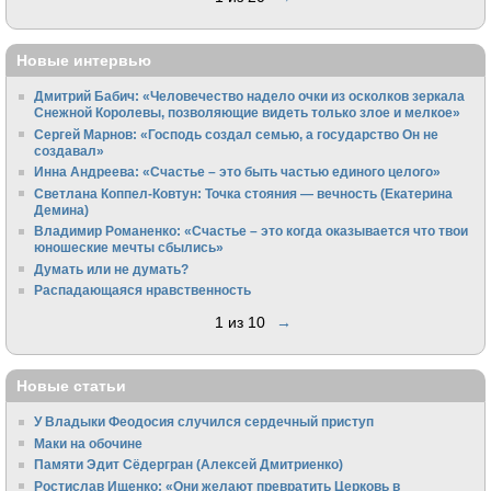
Новые интервью
Дмитрий Бабич: «Человечество надело очки из осколков зеркала
Снежной Королевы, позволяющие видеть только злое и мелкое»
Сергей Марнов: «Господь создал семью, а государство Он не
создавал»
Инна Андреева: «Счастье – это быть частью единого целого»
Светлана Коппел-Ковтун: Точка стояния — вечность (Екатерина
Демина)
Владимир Романенко: «Счастье – это когда оказывается что твои
юношеские мечты сбылись»
Думать или не думать?
Распадающаяся нравственность
1 из 10
→
Новые статьи
У Владыки Феодосия случился сердечный приступ
Маки на обочине
Памяти Эдит Сёдергран (Алексей Дмитриенко)
Ростислав Ищенко: «Они желают превратить Церковь в