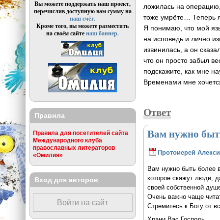
Вы можете поддержать наш проект,
ложилась на операцию,
перечислив доступную вам сумму на
тоже умрёте… Теперь я 
наш счёт.
Кроме того, вы можете разместить
Я понимаю, что мой яз
на своём сайте
наш баннер.
на исповедь и лично и
извинилась, а он сказа
что он просто забыл в
подскажите, как мне н
Временами мне хочется 
Ответ
Правила
Вам нужно быт
Правила для посетителей сайта
Международного клуба
православных литераторов
Протоиерей Алекси
«Омилия»
Вам нужно быть более в
которое скажут люди, д
Вход для авторов
своей собственной душе
Очень важно чаще читат
Войти на сайт
Стремитесь к Богу от в
Храни Вас Господь.