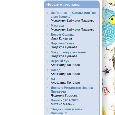
Новые материалы
Из Павлов - в Савлы, или "не
зная броду..."
Монахиня Евфимия Пащенко
Мастера
Монахиня Евфимия Пащенко
Вокруг Солнца
Илья Криштул
Царской Семье
Надежда Кушкова
Зовут... зовут они меня
Надежда Кушкова
Первый луч
Александр Конопля
Сосед
Александр Конопля
Ад
Александр Конопля
Детям о Рождестве Иоанна
Предтечи
Людмила Громова
Память 1941-2026
Михаил Малеин
"Когда шипит в тиши
машина..."