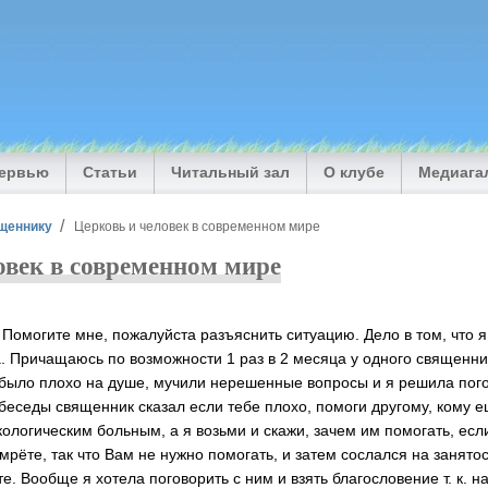
тервью
Статьи
Читальный зал
О клубе
Медиага
щеннику
Церковь и человек в современном мире
овек в современном мире
 Помогите мне, пожалуйста разъяснить ситуацию. Дело в том, что 
. Причащаюсь по возможности 1 раз в 2 месяца у одного священник
 было плохо на душе, мучили нерешенные вопросы и я решила пого
беседы священник сказал если тебе плохо, помоги другому, кому е
логическим больным, а я возьми и скажи, зачем им помогать, если
 умрёте, так что Вам не нужно помогать, и затем сослался на занято
те. Вообще я хотела поговорить с ним и взять благословение т. к. 