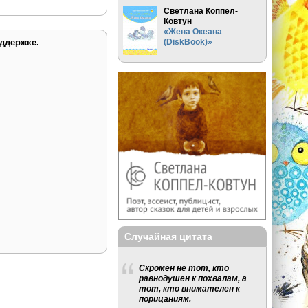
Светлана Коппел-
Ковтун
«Жена Океана
ддержке.
(DiskBook)»
Случайная цитата
Скромен не тот, кто
равнодушен к похвалам, а
тот, кто внимателен к
порицаниям.