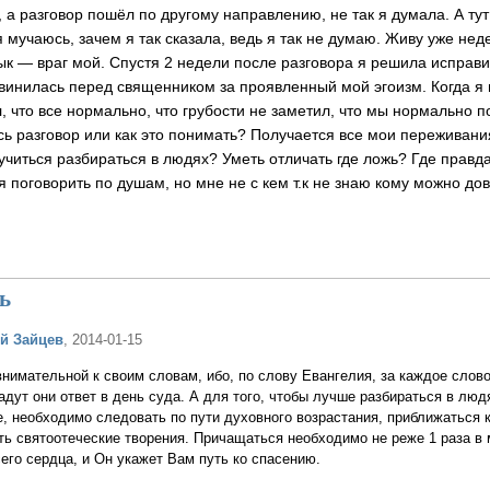
 а разговор пошёл по другому направлению, не так я думала. А тут
мучаюсь, зачем я так сказала, ведь я так не думаю. Живу уже нед
ык — враг мой. Спустя 2 недели после разговора я решила исправ
звинилась перед священником за проявленный мой эгоизм. Когда я
л, что все нормально, что грубости не заметил, что мы нормально 
есь разговор или как это понимать? Получается все мои пережива
аучиться разбираться в людях? Уметь отличать где ложь? Где правд
поговорить по душам, но мне не с кем т.к не знаю кому можно дов
ь
й Зайцев
, 2014-01-15
нимательной к своим словам, ибо, по слову Евангелия, за каждое слово
адут они ответ в день суда. А для того, чтобы лучше разбираться в люд
, необходимо следовать по пути духовного возрастания, приближаться к
ь святоотеческие творения. Причащаться необходимо не реже 1 раза в 
сего сердца, и Он укажет Вам путь ко спасению.