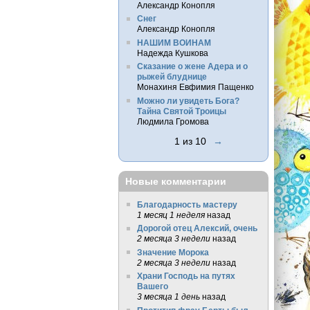
Александр Конопля
Снег
Александр Конопля
НАШИМ ВОИНАМ
Надежда Кушкова
Сказание о жене Адера и о
рыжей блуднице
Монахиня Евфимия Пащенко
Можно ли увидеть Бога?
Тайна Святой Троицы
Людмила Громова
1 из 10
→
Новые комментарии
Благодарность мастеру
1 месяц 1 неделя
назад
Дорогой отец Алексий, очень
2 месяца 3 недели
назад
Значение Морока
2 месяца 3 недели
назад
Храни Господь на путях
Вашего
3 месяца 1 день
назад