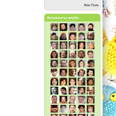
Жан Поль
Активисты клуба