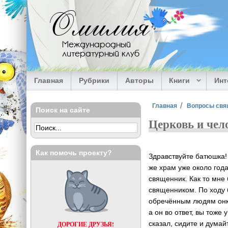
Перейти к основному содержанию
Омилия
Международный
литературный клуб
Главная
Рубрики
Авторы
Книги
Ин
Вы здесь
Главная
Вопросы свя
Поиск на сайте
Церковь и чел
Как помочь проекту?
Здравствуйте батюшка!
же храм уже около года
священник. Как то мне
священником. По ходу 
обречённым людям онко
а он во ответ, вы тоже
сказал, сидите и думай
ДОРОГИЕ ДРУЗЬЯ!