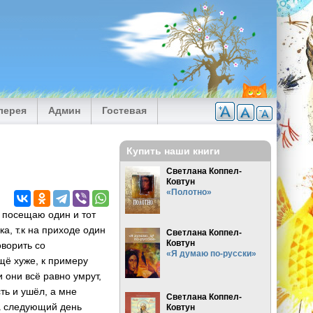
лерея
Админ
Гостевая
Купить наши книги
Светлана Коппел-
Ковтун
«Полотно»
я посещаю один и тот
а, т.к на приходе один
Светлана Коппел-
Ковтун
ворить со
«Я думаю по-русски»
щё хуже, к примеру
 они всё равно умрут,
сть и ушёл, а мне
Светлана Коппел-
на следующий день
Ковтун