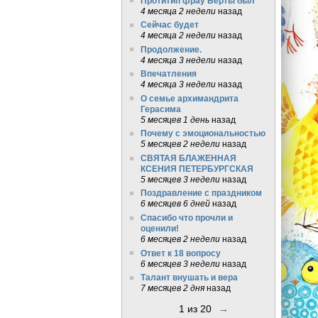
Протитип фрау Берты был
4 месяца 2 недели
назад
Сейчас будет
4 месяца 2 недели
назад
Продолжение.
4 месяца 3 недели
назад
Впечатления
4 месяца 3 недели
назад
О семье архимандрита
Герасима
5 месяцев 1 день
назад
Почему с эмоциональностью
5 месяцев 2 недели
назад
СВЯТАЯ БЛАЖЕННАЯ
КСЕНИЯ ПЕТЕРБУРГСКАЯ
5 месяцев 3 недели
назад
Поздравление с праздником
6 месяцев 6 дней
назад
Спасибо что прочли и
оценили!
6 месяцев 2 недели
назад
Ответ к 18 вопросу
6 месяцев 3 недели
назад
Талант внушать и вера
7 месяцев 2 дня
назад
1 из 20
→