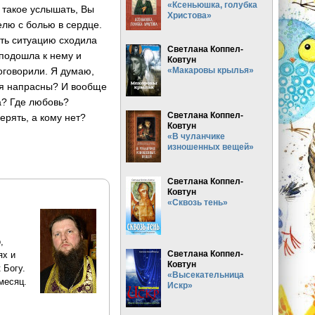
«Ксеньюшка, голубка
 такое услышать, Вы
Христова»
елю с болью в сердце.
ить ситуацию сходила
Светлана Коппел-
 подошла к нему и
Ковтун
«Макаровы крылья»
поговорили. Я думаю,
ния напрасны? И вообще
а? Где любовь?
Светлана Коппел-
ерять, а кому нет?
Ковтун
«В чуланчике
изношенных вещей»
Светлана Коппел-
Ковтун
«Сквозь тень»
,
Светлана Коппел-
ях и
Ковтун
 Богу.
«Высекательница
месяц.
Искр»