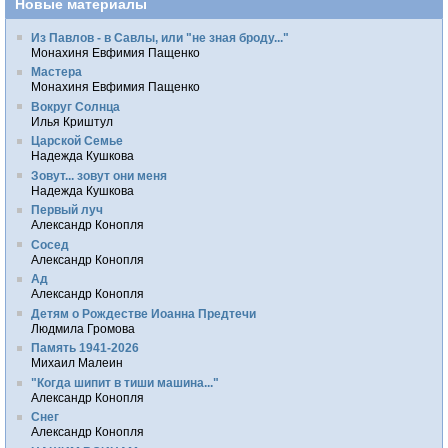
Новые материалы
Из Павлов - в Савлы, или "не зная броду..."
Монахиня Евфимия Пащенко
Мастера
Монахиня Евфимия Пащенко
Вокруг Солнца
Илья Криштул
Царской Семье
Надежда Кушкова
Зовут... зовут они меня
Надежда Кушкова
Первый луч
Александр Конопля
Сосед
Александр Конопля
Ад
Александр Конопля
Детям о Рождестве Иоанна Предтечи
Людмила Громова
Память 1941-2026
Михаил Малеин
"Когда шипит в тиши машина..."
Александр Конопля
Снег
Александр Конопля