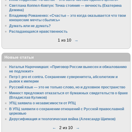
Светлана Коппел-Ковтун: Точка стояния — вечность (Екатерина
Демина)
Владимир Романенко: «Счастье – это когда оказывается что твои
юношеские мечты сбылись»
Думать или не думать?
Распадающаяся нравственность
1 из 10
→
Новые статьи
Наталья Нарочницкая: «Приговор России вынесен и обжалованию
не подлежит»
Петр I: pro et contra. Сохранение суверенитета, абсолютизм и
рывок к империи
Русский язык — это не только слово, но и духовное пространство
Минюст предложил отказаться от бумажных свидетельств о браке
(Владислав Куликов)
УПЦ заявила о независимости от РПЦ
В УПЦ заявили о сохранении отношений с Русской православной
церковью
Дерусификация и теологическая война (Александр Щипков)
←
2 из 10
→