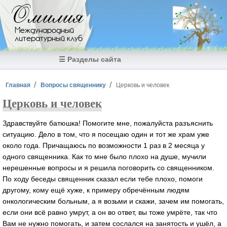
Перейти к основному содержанию
Омилия
Международный
литературный клуб
☰ Разделы сайта
Вы здесь
Главная
Вопросы священнику
Церковь и человек
Церковь и человек
Здравствуйте батюшка! Помогите мне, пожалуйста разъяснить
ситуацию. Дело в том, что я посещаю один и тот же храм уже
около года. Причащаюсь по возможности 1 раз в 2 месяца у
одного священника. Как то мне было плохо на душе, мучили
нерешенные вопросы и я решила поговорить со священником.
По ходу беседы священник сказал если тебе плохо, помоги
другому, кому ещё хуже, к примеру обречённым людям
онкологическим больным, а я возьми и скажи, зачем им помогать,
если они всё равно умрут, а он во ответ, вы тоже умрёте, так что
Вам не нужно помогать, и затем сослался на занятость и ушёл, а