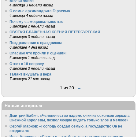
Впечатления
4 месяца 3 недели
назад
О семье архимандрита Герасима
4 месяца 4 недели
назад
Почему с эмоциональностью
5 месяцев 2 недели
назад
СВЯТАЯ БЛАЖЕННАЯ КСЕНИЯ ПЕТЕРБУРГСКАЯ
5 месяцев 3 недели
назад
Поздравление с праздником
6 месяцев 4 дня
назад
Спасибо что прочли и оценили!
6 месяцев 1 неделя
назад
Ответ к 18 вопросу
6 месяцев 3 недели
назад
Талант внушать и вера
7 месяцев 21 час
назад
1 из 20
→
Новые интервью
Дмитрий Бабич: «Человечество надело очки из осколков зеркала
Снежной Королевы, позволяющие видеть только злое и мелкое»
Сергей Марнов: «Господь создал семью, а государство Он не
создавал»
Инна Андреева: «Счастье – это быть частью единого целого»