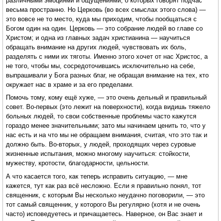
различными эмоциями и ощущениями, о которых говорят подчас
весьма пространно. Но Церковь (во всех смыслах этого слова) —
это вовсе не то место, куда мы приходим, чтобы пообщаться с
Богом один на один. Церковь — это собрание людей во главе со
Христом; и одна из главных задач христианина — научиться
обращать внимание на других людей, чувствовать их боль,
разделять с ними их тяготы. Именно этого хочет от нас Христос, а
не того, чтобы мы, сосредоточившись исключительно на себе,
выпрашивали у Бога разных благ, не обращая внимание на тех, кто
окружает нас в храме и за его пределами.
Помочь тому, кому ещё хуже, — это очень дельный и правильный
совет. Во-первых (это лежит на поверхности), когда видишь тяжело
больных людей, то свои собственные проблемы часто кажутся
гораздо менее значительными; зато мы начинаем ценить то, что у
нас есть и на что мы не обращаем внимания, считая, что это так и
должно быть. Во-вторых, у людей, проходящих через суровые
жизненные испытания, можно многому научиться: стойкости,
мужеству, кротости, благодарности, цельности.
А что касается того, как теперь исправить ситуацию, — мне
кажется, тут как раз всё несложно. Если я правильно понял, тот
священник, с которым Вы несколько неудачно поговорили, — это
тот самый священник, у которого Вы регулярно (хотя и не очень
часто) исповедуетесь и причащаетесь. Наверное, он Вас знает и