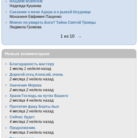
НАШИМ ВОИНАМ
Надежда Кушкова
Сказание о жене Адера и о рыжей блуднице
Монахиня Евфимия Пащенко
Можно ли увидеть Бога? Тайна Святой Троицы
Людмила Громова
1 из 10
→
Новые комментарии
Благодарность мастеру
1 месяц 1 неделя
назад
Дорогой отец Алексий, очень
2 месяца 2 недели
назад
Значение Морока
2 месяца 2 недели
назад
Храни Господь на путях Вашего
2 месяца 4 недели
назад
Протитип фрау Берты был
4 месяца 2 недели
назад
Сейчас будет
4 месяца 2 недели
назад
Продолжение.
4 месяца 3 недели
назад