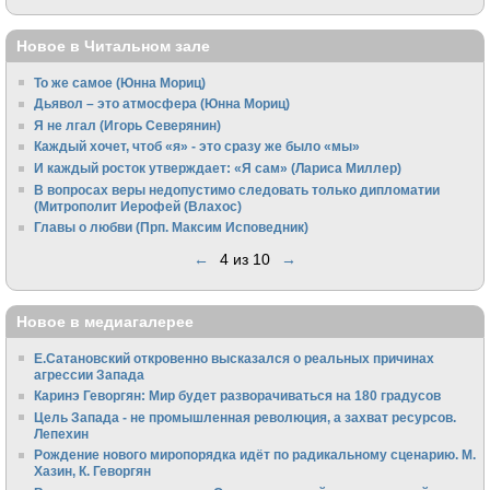
Новое в Читальном зале
То же самое (Юнна Мориц)
Дьявол – это атмосфера (Юнна Мориц)
Я не лгал (Игорь Северянин)
Каждый хочет, чтоб «я» - это сразу же было «мы»
И каждый росток утверждает: «Я сам» (Лариса Миллер)
В вопросах веры недопустимо следовать только дипломатии
(Митрополит Иерофей (Влахос)
Главы о любви (Прп. Максим Исповедник)
←
4 из 10
→
Новое в медиагалерее
Е.Сатановский откровенно высказался о реальных причинах
агрессии Запада
Каринэ Геворгян: Мир будет разворачиваться на 180 градусов
Цель Запада - не промышленная революция, а захват ресурсов.
Лепехин
Рождение нового миропорядка идёт по радикальному сценарию. М.
Хазин, К. Геворгян