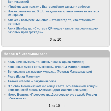
Величковский
«Трибуну для поэта» в Екатеринбурге закрыли забором
Новая реальность: В Шотландии насильник может назваться
женщиной
Алексей Козырев: «Мнение – это всегда то, что отлично от
истины»
Анна Швабауэр: «Система QR-кодов - запрет на реализацию
базовых прав граждан»
←
3 из 10
→
Новое в Читальном зале
Коль хочешь жить, то, жизнь любя (Лариса Миллер)
Конечно, в лужах есть окошко... (Роальд Мандельштам)
Вечерами в застывших улицах... (Роальд Мандельштам)
Ржев (Влад Маленко)
Талант и Злоба – пагубный союз...
О любви Божией к нам и о конце света, объявленном концом
христианской любви (Архимандрит Иакинф (Унчуляк)
Игорь Волгин: «Пророчества Достоевского о судьбе России
сбываются»
1 из 10
→