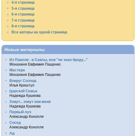
4-я страница
5-я страница
6-я страница
7-я страница
8-я страница
Все авторы на одной странице
Новые материалы
Из Павлов - в Савлы, или "не зная броду..."
Монахиня Евфимия Пащенко
Мастера
Монахиня Евфимия Пащенко
Вокруг Солнца
Илья Криштул
Царской Семье
Надежда Кушкова
Зовут... зовут они меня
Надежда Кушкова
Первый луч
Александр Конопля
Сосед
Александр Конопля
Ад