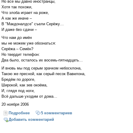
Но все мы давно иностранцы,
Хотя так похожи,
Что злоба играет на роже,
А как же иначе –
В "Макдоналдсе" съели Серёжу…
И даже без сдачи –
Что нам до имён
мы не можем уже обознаться:
Серёжа – Семён?
Но твердит телефон:
Два было, осталось их восемь-пятнадцать…
И вновь мы под серым зрачком небосклона,
Такою же пресной, как серый песок Вавилона,
Бредём по дороге,
Широкой, как зев окоёма,
И, глядя под ноги,
Всё дальше уходим от дома…
20 ноября 2006
Подробнее
о Широкий путь
5 комментариев
Добавить комментарий