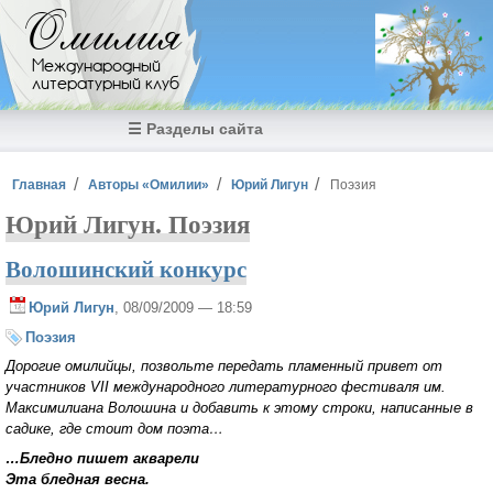
Перейти к основному содержанию
Омилия
Международный
литературный клуб
☰ Разделы сайта
Вы здесь
Главная
Авторы «Омилии»
Юрий Лигун
Поэзия
Юрий Лигун. Поэзия
Волошинский конкурс
Юрий Лигун
, 08/09/2009 — 18:59
Поэзия
Дорогие омилийцы, позвольте передать пламенный привет от
участников VII международного литературного фестиваля им.
Максимилиана Волошина и добавить к этому строки, написанные в
садике, где стоит дом поэта…
…Бледно пишет акварели
Эта бледная весна.