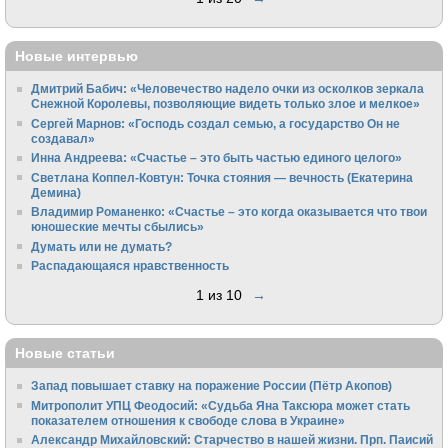
Новые интервью
Дмитрий Бабич: «Человечество надело очки из осколков зеркала
Снежной Королевы, позволяющие видеть только злое и мелкое»
Сергей Марнов: «Господь создал семью, а государство Он не
создавал»
Инна Андреева: «Счастье – это быть частью единого целого»
Светлана Коппел-Ковтун: Точка стояния — вечность (Екатерина
Демина)
Владимир Романенко: «Счастье – это когда оказывается что твои
юношеские мечты сбылись»
Думать или не думать?
Распадающаяся нравственность
1 из 10
→
Новые статьи
Запад повышает ставку на поражение России (Пётр Акопов)
Митрополит УПЦ Феодосий: «Судьба Яна Таксюра может стать
показателем отношения к свободе слова в Украине»
Алек­сандр Михайловский: Старчество в нашей жизни. Прп. Паисий