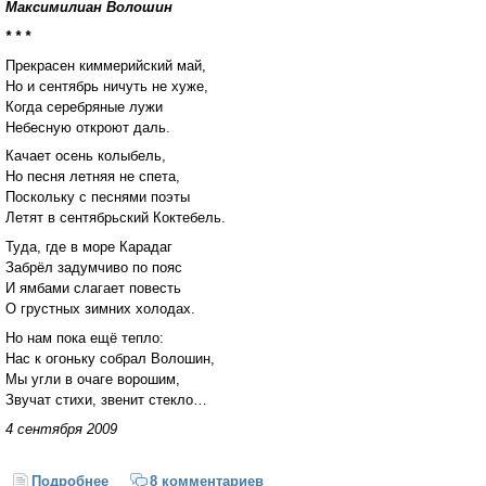
Максимилиан Волошин
* * *
Прекрасен киммерийский май,
Но и сентябрь ничуть не хуже,
Когда серебряные лужи
Небесную откроют даль.
Качает осень колыбель,
Но песня летняя не спета,
Поскольку с песнями поэты
Летят в сентябрьский Коктебель.
Туда, где в море Карадаг
Забрёл задумчиво по пояс
И ямбами слагает повесть
О грустных зимних холодах.
Но нам пока ещё тепло:
Нас к огоньку собрал Волошин,
Мы угли в очаге ворошим,
Звучат стихи, звенит стекло…
4 сентября 2009
Подробнее
о Волошинский конкурс
8 комментариев