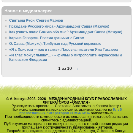
Новое в медиагалерее
Святыни Руси. Сергей Марнов
Граждане Русского мира - Архимандрит Савва (Мажуко)
Как узнать волю Божию обо мне? Архимандрит Савва (Мажуко)
Каринэ Геворгян. Россия граничит с Богом
О. Савва (Мажуко). Трибунал над Русской церковью
«Я с Христом — как в танке». Парсуна писателя Яна Таксюра
«И глас мой услышат…» – фильм о митрополите Черкасском и
Каневском Феодосии
1 из 10
→
© А. Ковтун 2008–2026 МЕЖДУНАРОДНЫЙ КЛУБ ПРАВОСЛАВНЫХ
ЛИТЕРАТОРОВ «ОМИЛИЯ»
Руководитель проекта — Светлана Анатольевна Коппел-Ковтун.
При использования материалов сайта, активная ссылка на
Клуб
православных литераторов «ОМИЛИЯ»
обязательна.
При необходимости коммерческого использования текстов обязательно
свяжитесь с администрацией.
Публикуемые материалы не всегда совпадают с точкой зрения редакции.
Приглашаем к сотрудничеству православных авторов.
Разработка, создание и поддержка сайта: А. Ковтун, С. Коппел-Ковтун