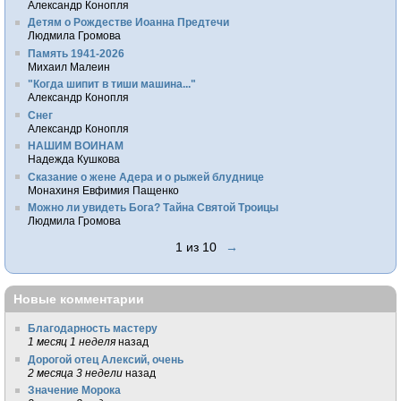
Александр Конопля
Детям о Рождестве Иоанна Предтечи
Людмила Громова
Память 1941-2026
Михаил Малеин
"Когда шипит в тиши машина..."
Александр Конопля
Снег
Александр Конопля
НАШИМ ВОИНАМ
Надежда Кушкова
Сказание о жене Адера и о рыжей блуднице
Монахиня Евфимия Пащенко
Можно ли увидеть Бога? Тайна Святой Троицы
Людмила Громова
1 из 10
→
Новые комментарии
Благодарность мастеру
1 месяц 1 неделя
назад
Дорогой отец Алексий, очень
2 месяца 3 недели
назад
Значение Морока