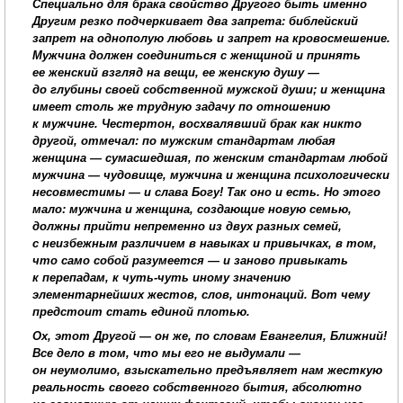
Специально для брака свойство Другого быть именно
Другим резко подчеркивает два запрета: библейский
запрет на однополую любовь и запрет на кровосмешение.
Мужчина должен соединиться с женщиной и принять
ее женский взгляд на вещи, ее женскую душу —
до глубины своей собственной мужской души; и женщина
имеет столь же трудную задачу по отношению
к мужчине. Честертон, восхвалявший брак как никто
другой, отмечал: по мужским стандартам любая
женщина — сумасшедшая, по женским стандартам любой
мужчина — чудовище, мужчина и женщина психологически
несовместимы — и слава Богу! Так оно и есть. Но этого
мало: мужчина и женщина, создающие новую семью,
должны прийти непременно из двух разных семей,
с неизбежным различием в навыках и привычках, в том,
что само собой разумеется — и заново привыкать
к перепадам, к чуть-чуть иному значению
элементарнейших жестов, слов, интонаций.
Вот чему
предстоит стать единой плотью.
Ох, этот Другой — он же, по словам Евангелия, Ближний!
Все дело в том, что мы его
не выдумали —
он неумолимо, взыскательно предъявляет нам жесткую
реальность своего собственного бытия, абсолютно