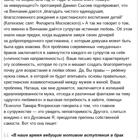
за неверующего?» протоиерей Даниил Сысоев подчёркивает, что
«в Венчании дается „благодать чистого единодушия,
благословенного рождения и христианского воспитания детей“
(Катехизис свят. Филарета Московского).» А так же говорит о том,
что именно в Венчании даётся супругам истинная любовь. Об этом
знали наши предки, когда выдавали замуж своих дочерей
за добропорядочного христианина, с которым девушка может быть
была едва знакома. Вся проблема современных «неудачных»
браков заключается в замкнутости каждого из супругов на себе
(«личностная направленность»). Ваше письмо ярко характеризует
эту особенность, которая по сути и мешает создать благоприятную
почву для возрастания в любви обоих. Да, Вы правы — ребёнку
нужна семья, в которой он будет впитывать основы правильных,
христианских взаимоотношений между мужем и женой. Ваша
проблема, Наташа, как мне думается, заключается в излишней
идеализированности мужа, отсюда и различные фантазии на тему
«другого любимого» и высокая потребность в заботе, помощи.
Психолог Тамара Флоренская говорила о том, что главное
в супружестве — это увидеть неповторимость Другого, слиться
воедино с его Духовным Я, преодолев препоны собственной
самости. Вот что она пишет:
«В наше время ведущим мотивом вступления в брак