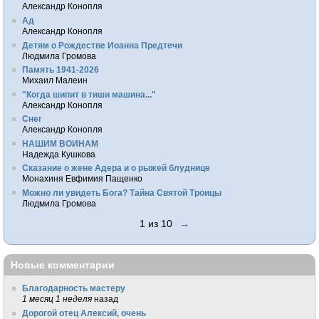
Александр Конопля
Ад
Александр Конопля
Детям о Рождестве Иоанна Предтечи
Людмила Громова
Память 1941-2026
Михаил Малеин
"Когда шипит в тиши машина..."
Александр Конопля
Снег
Александр Конопля
НАШИМ ВОИНАМ
Надежда Кушкова
Сказание о жене Адера и о рыжей блуднице
Монахиня Евфимия Пащенко
Можно ли увидеть Бога? Тайна Святой Троицы
Людмила Громова
1 из 10
→
Новые комментарии
Благодарность мастеру
1 месяц 1 неделя
назад
Дорогой отец Алексий, очень