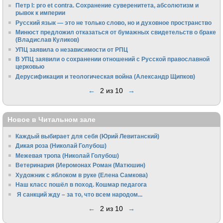
Петр I: pro et contra. Сохранение суверенитета, абсолютизм и
рывок к империи
Русский язык — это не только слово, но и духовное пространство
Минюст предложил отказаться от бумажных свидетельств о браке
(Владислав Куликов)
УПЦ заявила о независимости от РПЦ
В УПЦ заявили о сохранении отношений с Русской православной
церковью
Дерусификация и теологическая война (Александр Щипков)
←
2 из 10
→
Новое в Читальном зале
Каждый выбирает для себя (Юрий Левитанский)
Дикая роза (Николай Голубош)
Межевая тропа (Николай Голубош)
Ветеринария (Иеромонах Роман (Матюшин)
Художник с яблоком в руке (Елена Самкова)
Наш класс пошёл в поход. Кошмар педагога
Я санкций жду – за то, что всем народом...
←
2 из 10
→