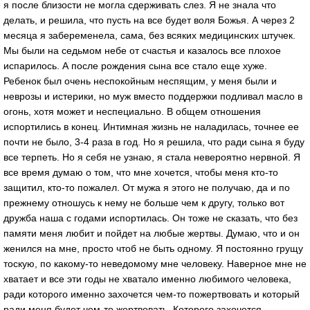
я после близости не могла сдерживать слез. Я не знала что
делать, и решила, что пусть на все будет воля Божья. А через 2
месяца я забеременела, сама, без всяких медицинских штучек.
Мы были на седьмом небе от счастья и казалось все плохое
испарилось. А после рождения сына все стало еще хуже.
Ребенок был очень неспокойным неспящим, у меня были и
неврозы и истерики, но муж вместо поддержки подливал масло в
огонь, хотя может и неспециально. В общем отношения
испортились в конец. Интимная жизнь не наладилась, точнее ее
почти не было, 3-4 раза в год. Но я решила, что ради сына я буду
все терпеть. Но я себя не узнаю, я стала невероятно нервной. Я
все время думаю о том, что мне хочется, чтобы меня кто-то
защитил, кто-то пожалел. От мужа я этого не получаю, да и по
прежнему отношусь к нему не больше чем к другу, только вот
дружба наша с годами испортилась. Он тоже не сказать, что без
памяти меня любит и пойдет на любые жертвы. Думаю, что и он
женился на мне, просто чтоб не быть одному. Я постоянно грущу
тоскую, по какому-то неведомому мне человеку. Наверное мне не
хватает и все эти годы не хватало именно любимого человека,
ради которого именно захочется чем-то пожертвовать и который
ради меня будет чем-то жертвовать. Которого захочется