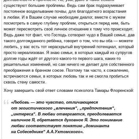
существуют большие проблемы. Ведь сам брак подразумевает
постоянное возделывание почвы, для благодатного возрастания
в любви. И в Вашем случае необходим диалог, вместе с мужем
посмотреть в самую глубину проблем, открыться перед ним, быть
может пересмотреть своё личное отношение к тому что происходит.
Ведь даже тот факт, что Господь сотворил чудо в Вашей семье, дав
такого долгожданного ребёнка, говорит о том, что вы оба — можете
любить, у вас есть тот нераскрытый внутренний потенциал, который
просто нереализован. Я знаю семьи, в которых каждый из супругов
долгие годы ждёт от другого какого-то первого шага, каких-то
решительных изменений, но сам ничего не делает для собственного
преображения в брачном союзе. Поэтому так часто, к сожалению,
встречаются семьи, в которых любовь так и не смогла пробиться
сквозь стену самости.
Хочу завершить свой ответ словами психолога Тамары Флоренской:
«Любовь — это чувство, отличающееся
от эгоистического „влечения“, „предпочтения“,
„интереса“. В любви отвергается, преодолевается
наличное Я, обретается духовное Я
. Это понимание
любви соответствует понятию „доминанта
на Собеседнике“ А.А.Ухтомского».