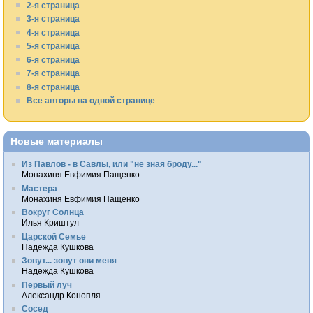
2-я страница
3-я страница
4-я страница
5-я страница
6-я страница
7-я страница
8-я страница
Все авторы на одной странице
Новые материалы
Из Павлов - в Савлы, или "не зная броду..."
Монахиня Евфимия Пащенко
Мастера
Монахиня Евфимия Пащенко
Вокруг Солнца
Илья Криштул
Царской Семье
Надежда Кушкова
Зовут... зовут они меня
Надежда Кушкова
Первый луч
Александр Конопля
Сосед