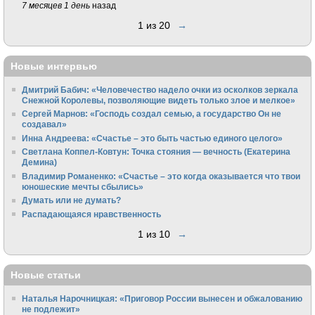
7 месяцев 1 день
назад
1 из 20
→
Новые интервью
Дмитрий Бабич: «Человечество надело очки из осколков зеркала
Снежной Королевы, позволяющие видеть только злое и мелкое»
Сергей Марнов: «Господь создал семью, а государство Он не
создавал»
Инна Андреева: «Счастье – это быть частью единого целого»
Светлана Коппел-Ковтун: Точка стояния — вечность (Екатерина
Демина)
Владимир Романенко: «Счастье – это когда оказывается что твои
юношеские мечты сбылись»
Думать или не думать?
Распадающаяся нравственность
1 из 10
→
Новые статьи
Наталья Нарочницкая: «Приговор России вынесен и обжалованию
не подлежит»