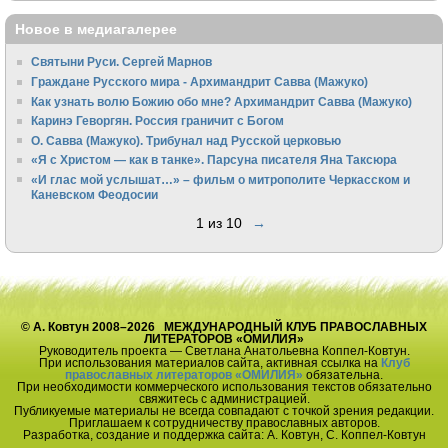
Новое в медиагалерее
Святыни Руси. Сергей Марнов
Граждане Русского мира - Архимандрит Савва (Мажуко)
Как узнать волю Божию обо мне? Архимандрит Савва (Мажуко)
Каринэ Геворгян. Россия граничит с Богом
О. Савва (Мажуко). Трибунал над Русской церковью
«Я с Христом — как в танке». Парсуна писателя Яна Таксюра
«И глас мой услышат…» – фильм о митрополите Черкасском и
Каневском Феодосии
1 из 10
→
© А. Ковтун 2008–2026 МЕЖДУНАРОДНЫЙ КЛУБ ПРАВОСЛАВНЫХ
ЛИТЕРАТОРОВ «ОМИЛИЯ»
Руководитель проекта — Светлана Анатольевна Коппел-Ковтун.
При использования материалов сайта, активная ссылка на
Клуб
православных литераторов «ОМИЛИЯ»
обязательна.
При необходимости коммерческого использования текстов обязательно
свяжитесь с администрацией.
Публикуемые материалы не всегда совпадают с точкой зрения редакции.
Приглашаем к сотрудничеству православных авторов.
Разработка, создание и поддержка сайта: А. Ковтун, С. Коппел-Ковтун