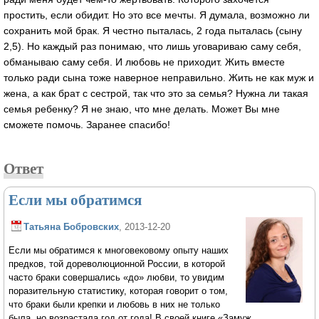
простить, если обидит. Но это все мечты. Я думала, возможно ли
сохранить мой брак. Я честно пыталась, 2 года пыталась (сыну
2,5). Но каждый раз понимаю, что лишь уговариваю саму себя,
обманываю саму себя. И любовь не приходит. Жить вместе
только ради сына тоже наверное неправильно. Жить не как муж и
жена, а как брат с сестрой, так что это за семья? Нужна ли такая
семья ребенку? Я не знаю, что мне делать. Может Вы мне
сможете помочь. Заранее спасибо!
Ответ
Если мы обратимся
Татьяна Бобровских
, 2013-12-20
Если мы обратимся к многовековому опыту наших
предков, той дореволюционной России, в которой
часто браки совершались «до» любви, то увидим
поразительную статистику, которая говорит о том,
что браки были крепки и любовь в них не только
была, но возрастала год от года! В своей книге «Замуж