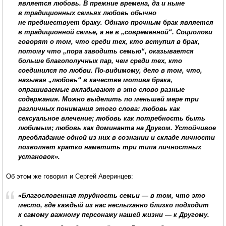
является любовь. В прежние времена, да и ныне
в традиционных семьях любовь обычно
не предшествует браку. Однако прочным брак является
в традиционной семье, а не в „современной“. Социологи
говорят о том, что среди тех, кто вступил в брак,
потому что „пора заводить семью“, оказывается
больше благополучных пар, чем среди тех, кто
соединился по любви. По-видимому, дело в том, что,
называя „любовь“ в качестве мотива брака,
опрашиваемые вкладывают в это слово разные
содержания. Можно выделить по меньшей мере три
различных понимания этого слова: любовь как
сексуальное влечение; любовь как потребность быть
любимым; любовь как доминанта на Другом. Устойчивое
преобладание одной из них в сознании и складе личности
позволяет кратко наметить три типа личностных
установок».
Об этом же говорил и Сергей Аверинцев:
«Благословенная трудность семьи — в том, что это
место, где каждый из нас неслыханно близко подходит
к самому важному персонажу нашей жизни — к Другому.