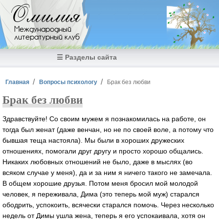
Перейти к основному содержанию
Омилия
Международный
литературный клуб
☰ Разделы сайта
Вы здесь
Главная
Вопросы психологу
Брак без любви
Брак без любви
Здравствуйте! Со своим мужем я познакомилась на работе, он
тогда был женат (даже венчан, но не по своей воле, а потому что
бывшая теща настояла). Мы были в хороших дружеских
отношениях, помогали друг другу и просто хорошо общались.
Никаких любовных отношений не было, даже в мыслях (во
всяком случае у меня), да и за ним я ничего такого не замечала.
В общем хорошие друзья. Потом меня бросил мой молодой
человек, я переживала, Дима (это теперь мой муж) старался
ободрить, успокоить, всячески старался помочь. Через несколько
недель от Димы ушла жена, теперь я его успокаивала, хотя он