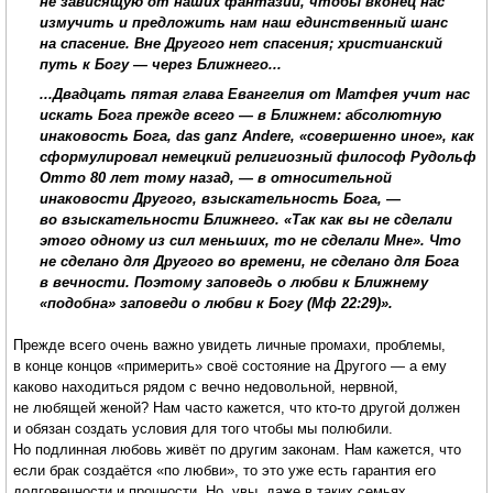
не зависящую от наших фантазий, чтобы вконец нас
измучить и предложить нам наш единственный шанс
на спасение. Вне Другого нет спасения; христианский
путь к Богу — через Ближнего...
...Двадцать пятая глава Евангелия от Матфея учит нас
искать Бога прежде всего — в Ближнем: абсолютную
инаковость Бога, das ganz Andere, «совершенно иное», как
сформулировал немецкий религиозный философ Рудольф
Отто 80 лет тому назад, — в относительной
инаковости Другого, взыскательность Бога, —
во взыскательности Ближнего. «Так как вы не сделали
этого одному из сил меньших, то не сделали Мне». Что
не сделано для Другого во времени, не сделано для Бога
в вечности. Поэтому заповедь о любви к Ближнему
«подобна» заповеди о любви к Богу (Мф 22:29)».
Прежде всего очень важно увидеть личные промахи, проблемы,
в конце концов «примерить» своё состояние на Другого — а ему
каково находиться рядом с вечно недовольной, нервной,
не любящей женой? Нам часто кажется, что кто-то другой должен
и обязан создать условия для того чтобы мы полюбили.
Но подлинная любовь живёт по другим законам. Нам кажется, что
если брак создаётся «по любви», то это уже есть гарантия его
долговечности и прочности. Но, увы, даже в таких семьях