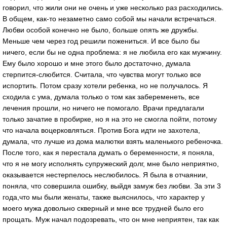
говорил, что жили они не очень и уже несколько раз расходились.
В общем, как-то незаметно само собой мы начали встречаться.
Любви особой конечно не было, больше опять же дружбы.
Меньше чем через год решили пожениться. И все было бы
ничего, если бы не одна проблема: я не любила его как мужчину.
Ему было хорошо и мне этого было достаточно, думала
стерпится-слюбится. Считала, что чувства могут только все
испортить. Потом сразу хотели ребенка, но не получалось. Я
сходила с ума, думала только о том как забеременеть, все
лечения прошли, но ничего не помогало. Врачи предлагали
только зачатие в пробирке, но я на это не смогла пойти, потому
что начала воцерковляться. Против Бога идти не захотела,
думала, что лучше из дома малютки взять маленького ребеночка.
После того, как я перестала думать о беременности, я поняла,
что я не могу исполнять супружеский долг, мне было неприятно,
оказывается нестерпелось неслюбилось. Я была в отчаянии,
поняла, что совершила ошибку, выйдя замуж без любви. За эти 3
года,что мы были женаты, также выяснилось, что характер у
моего мужа довольно скверный и мне все трудней было его
прощать. Муж начал подозревать, что он мне неприятен, так как