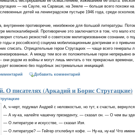
нимались беспрерывным ее осмыслением, изживанием ее опыта. Бескон
ругацких — на Сауле, на Саракше, на Земле — больше всего похожи на
слевоенных детей на ленинградском пустыре 1946 года, среди осколков
ка, внутреннее противоречие, неизбежное для большой литературы. Пото
уре мелкокалиберной. Противоречие это заключается в том, что мало кто
говорил столько резкостей о советском милитаризованном сознании, о по
ие годы и российского) социума мобилизационным доктринам и о привычк
 них списать. Отрицательные герои Стругацких — чаще всего генералы 
военизированных. А между тем все их положительные герои непрерывно 
 — они родом из войны и могут лишь мечтать о тех прекрасных временах
будет возможно без подобных экстремальных инициаций.
 Стругацких (Дмитрий Быков)
омментарий
Добавить комментарий
й. О писателях (Аркадий и Борис Стругацкие)
тругацкие
А, ч-черт, подумал Андрей с неловкостью, но тут, к счастью, вернулс
— А ну-ка, налейте чашечку президенту, — сказал он. — О чем вы зде
— О литературе и искусстве, — сказал Изя.
— О литературе? — Гейгер отхлебнул кофе. — Ну-ка, ну-ка! Что именн