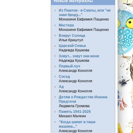
Новые материалы
Из Павлов - в Савлы, или "не
зная броду..."
Монахиня Евфимия Пащенко
Мастера
Монахиня Евфимия Пащенко
Вокруг Солнца
Илья Криштул
Царской Семье
Надежда Кушкова
Зовут... зовут они меня
Надежда Кушкова
Первый луч
Александр Конопля
Сосед
Александр Конопля
Ад
Александр Конопля
Детям о Рождестве Иоанна
Предтечи
Людмила Громова
Память 1941-2026
Михаил Малеин
"Когда шипит в тиши
машина..."
Александр Конопля