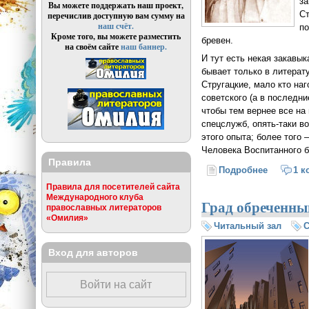
за
Вы можете поддержать наш проект,
Ст
перечислив доступную вам сумму на
наш счёт.
по
Кроме того, вы можете разместить
бревен.
на своём сайте
наш баннер.
И тут есть некая закавы
бывает только в литерат
Стругацкие, мало кто на
советского (а в последн
чтобы тем вернее все на
спецслужб, опять-таки 
этого опыта; более того
Человека Воспитанного 
Правила
Подробнее
о Победа
1 к
Правила для посетителей сайта
Международного клуба
Град обреченны
православных литераторов
«Омилия»
Читальный зал
С
Вход для авторов
Войти на сайт