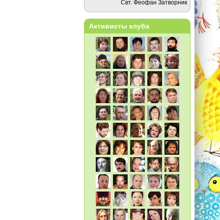
Свт. Феофан Затворник
Активисты клуба