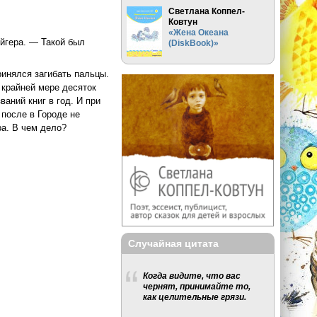
Светлана Коппел-
Ковтун
«Жена Океана
ейгера. — Такой был
(DiskBook)»
ринялся загибать пальцы.
 крайней мере десяток
аний книг в год. И при
 после в Городе не
ра. В чем дело?
Случайная цитата
Когда видите, что вас
чернят, принимайте то,
как целительные грязи.