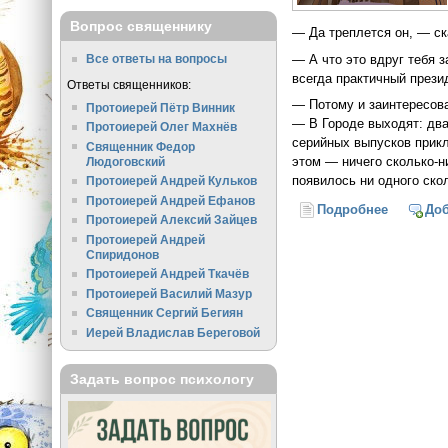
Вопрос священнику
— Да треплется он, — ск
— А что это вдруг тебя 
Все ответы на вопросы
всегда практичный презид
Ответы священников:
— Потому и заинтересова
Протоиерей Пётр Винник
— В Городе выходят: два
Протоиерей Олег Махнёв
серийных выпусков приклю
Священник Федор
этом — ничего сколько-н
Людоговский
появилось ни одного ско
Протоиерей Андрей Кульков
Протоиерей Андрей Ефанов
Подробнее
о Град о
До
Протоиерей Алексий Зайцев
Протоиерей Андрей
Спиридонов
Протоиерей Андрей Ткачёв
Протоиерей Василий Мазур
Священник Сергий Бегиян
Иерей Владислав Береговой
Задать вопрос психологу