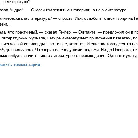
о литературе?
азал Андрей. — О моей коллекции мы говорили, а не о литературе.
заинтересовала литература? — спросил Изя, с любопытством глядя на Г
ент...
ла, что практичный, — сказал Гейгер. — Считайте, — предложил он и п
 литературных журнала, четыре литературных приложения к газетам, по
ченческой белиберды... вот и все, кажется. И еще полтора десятка назв
ибудь приличного. Я говорил со сведущими людьми. Ни до Поворота, ни
лько-нибудь значительного литературного произведения. Одна макулату
бреченный. О писателях (Аркадий и Борис Стругацкие)
бавить комментарий