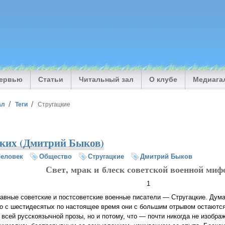
тервью
Статьи
Читальный зал
О клубе
Медиага
ал
Теги
Стругацкие
ких (Дмитрий Быков)
еловек
Общество
Стругацкие
Дмитрий Быков
Свет, мрак и блеск советской военной миф
1
авные советские и постсоветские военные писатели — Стругацкие. Дума
то с шестидесятых по настоящее время они с большим отрывом остают
 всей русскоязычной прозы, но и потому, что — почти никогда не изобр