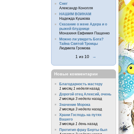
Снег
Александр Конопля
НАШИМ ВОИНАМ
Надежда Кушкова
Сказание о жене Адера и о
рыжей блуднице
Монахиня Евфимия Пащенко
Можно ли увидеть Бога?
Тайна Святой Троицы
Людмила Громова
1 из 10
→
Новые комментарии
Благодарность мастеру
1 месяц 1 неделя
назад
Дорогой отец Алексий, очень
2 месяца 3 недели
назад
Значение Морока
2 месяца 3 недели
назад
Храни Господь на путях
Вашего
3 месяца 1 день
назад
Протитип фрау Берты был