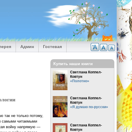
лерея
Админ
Гостевая
Купить наши книги
Светлана Коппел-
Ковтун
«Полотно»
ологии
Светлана Коппел-
Ковтун
«Я думаю по-русски»
ю так не только потому,
ся самыми читаемыми
Светлана Коппел-
ажая войну напрямую —
Ковтун