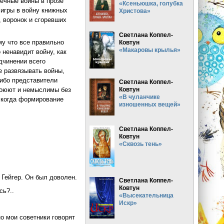
ечные войны в прозе
«Ксеньюшка, голубка
 игры в войну книжных
Христова»
, воронок и сгоревших
Светлана Коппел-
му что все правильно
Ковтун
«Макаровы крылья»
 ненавидит войну, как
дчинении всего
е развязывать войны,
либо представители
Светлана Коппел-
Ковтун
воюют и немыслимы без
«В чуланчике
, когда формирование
изношенных вещей»
Светлана Коппел-
Ковтун
«Сквозь тень»
я Гейгер. Он был доволен.
Светлана Коппел-
Ковтун
сь?..
«Высекательница
Искр»
о мои советники говорят