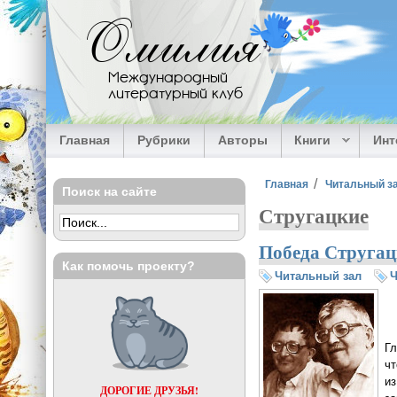
Перейти к основному содержанию
Омилия
Международный
литературный клуб
Главная
Рубрики
Авторы
Книги
Ин
Вы здесь
Главная
Читальный з
Поиск на сайте
Стругацкие
Победа Стругац
Как помочь проекту?
Читальный зал
Ч
Гл
ч
из
ДОРОГИЕ ДРУЗЬЯ!