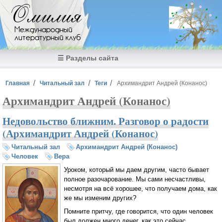
Перейти к основному содержанию
Омилия
Международный
литературный клуб
☰ Разделы сайта
Вы здесь
Главная
Читальный зал
Теги
Архимандрит Андрей (Конанос)
Архимандрит Андрей (Конанос)
Недовольство ближним. Разговор о радости
(Архимандрит Андрей (Конанос)
Читальный зал
Архимандрит Андрей (Конанос)
Человек
Вера
Уроком, который мы даем другим, часто бывает
полное разочарование. Мы сами несчастливы,
несмотря на всё хорошее, что получаем дома, как
же мы изменим других?
Помните притчу, где говорится, что один человек
был должен много денег, как это сейчас