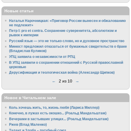
Новые статьи
Наталья Нарочницкая: «Приговор России вынесен и обжалованию
не подлежит»
Петр I: pro et contra. Сохранение суверенитета, абсолютизм и
рывок к империи
Русский язык — это не только слово, но и духовное пространство
Минюст предложил отказаться от бумажных свидетельств о браке
(Владислав Куликов)
УПЦ заявила о независимости от РПЦ
В УПЦ заявили о сохранении отношений с Русской православной
церковью
Дерусификация и теологическая война (Александр Щипков)
←
2 из 10
→
Новое в Читальном зале
Коль хочешь жить, то, жизнь любя (Лариса Миллер)
Конечно, в лужах есть окошко... (Роальд Мандельштам)
Вечерами в застывших улицах... (Роальд Мандельштам)
Ржев (Влад Маленко)
Талант и Злоба – пагубный союз...