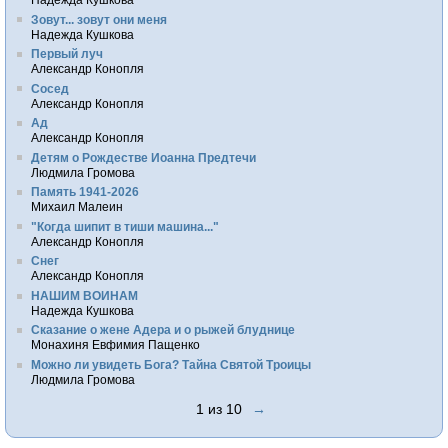
Зовут... зовут они меня
Надежда Кушкова
Первый луч
Александр Конопля
Сосед
Александр Конопля
Ад
Александр Конопля
Детям о Рождестве Иоанна Предтечи
Людмила Громова
Память 1941-2026
Михаил Малеин
"Когда шипит в тиши машина..."
Александр Конопля
Снег
Александр Конопля
НАШИМ ВОИНАМ
Надежда Кушкова
Сказание о жене Адера и о рыжей блуднице
Монахиня Евфимия Пащенко
Можно ли увидеть Бога? Тайна Святой Троицы
Людмила Громова
1 из 10
→