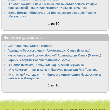
О любви Божией к нам и о конце света, объявленном концом
христианской любви (Архимандрит Иакинф (Унчуляк)
Игорь Волгин: «Пророчества Достоевского о судьбе России
сбываются»
1 из 10
→
Новое в медиагалерее
Святыни Руси. Сергей Марнов
Граждане Русского мира - Архимандрит Савва (Мажуко)
Как узнать волю Божию обо мне? Архимандрит Савва (Мажуко)
Каринэ Геворгян. Россия граничит с Богом
О. Савва (Мажуко). Трибунал над Русской церковью
«Я с Христом — как в танке». Парсуна писателя Яна Таксюра
«И глас мой услышат…» – фильм о митрополите Черкасском и
Каневском Феодосии
1 из 10
→