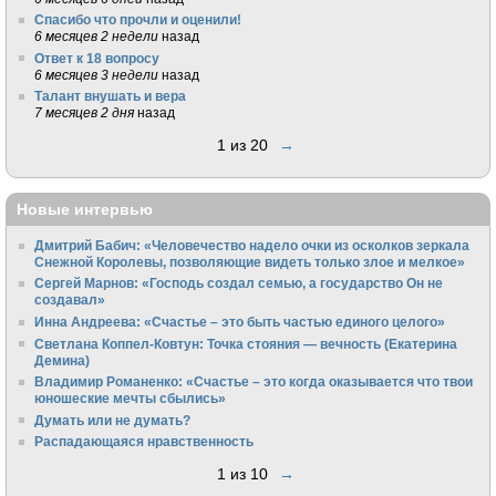
Спасибо что прочли и оценили!
6 месяцев 2 недели
назад
Ответ к 18 вопросу
6 месяцев 3 недели
назад
Талант внушать и вера
7 месяцев 2 дня
назад
1 из 20
→
Новые интервью
Дмитрий Бабич: «Человечество надело очки из осколков зеркала
Снежной Королевы, позволяющие видеть только злое и мелкое»
Сергей Марнов: «Господь создал семью, а государство Он не
создавал»
Инна Андреева: «Счастье – это быть частью единого целого»
Светлана Коппел-Ковтун: Точка стояния — вечность (Екатерина
Демина)
Владимир Романенко: «Счастье – это когда оказывается что твои
юношеские мечты сбылись»
Думать или не думать?
Распадающаяся нравственность
1 из 10
→