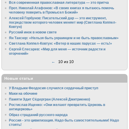
Вся современная православная литература — это притча
Прот. Николай Агафонов: «В своих книгах я пытаюсь помочь
человеку поверить в Промысел Божий»
Алексей Горбунов: Писательский дар — это инструмент,
посредством которого человек меняет мир (Светлана Коппел-
Ковтун)
Русский инок в новом свете
Ян Таксюр: «Нельзя быть украинцем и не быть православным»
Светлана Коппел-Ковтун: «Ветер в наших парусах — есть!»
Сергей Слесарев: «Мир для меня — источник радости и
огорчений»
←
10 из 10
Новые статьи
У Владыки Феодосия случился сердечный приступ
Маки на обочине
Памяти Эдит Сёдергран (Алексей Дмитриенко)
Ростислав Ищенко: «Они желают превратить Церковь в
антицерковь»
Образ страданий русского народа
Россия - это цивилизация. Надо быть самостоятельными! Надо
стоять!