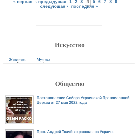
« первая
‹ предыдущая
1
2
3
4
5
6
7
8
9
…
следующая ›
последняя »
Искусство
Живопись
(активная вкладка)
Музыка
Общество
Страницы
Постановление Собора Украинской Православной
Церкви от 27 мая 2022 года
Прот. Андрей Ткачёв о расколе на Украине