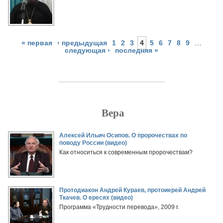
« первая
‹ предыдущая
1
2
3
4
5
6
7
8
9
…
следующая ›
последняя »
Вера
Страницы
Алексей Ильич Осипов. О пророчествах по
поводу России (видео)
Как относиться к современным пророчествам?
Протодиакон Андрей Кураев, протоиерей Андрей
Ткачев. О ересях (видео)
Программа «Трудности перевода», 2009 г.