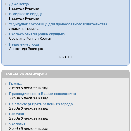
Даже когда
Надежда Кушкова
В мирности сердца
Надежда Кушкова
"Сундучок сокровищ" для православного издательства
Людмила Громова
Сколько отняли родин скупцы!?
Светлана Коппел-Ковтун
Недалекие люди
Александр Вшивцев
←
6 из 10
→
Новые комментарии
Гммм...
2 года 5 месяцев
назад
Присоединяюсь к Вашим пожеланиям
2 года 6 месяцев
назад
Не смейте убирать зелень из города
2 года 6 месяцев
назад
Спасибо
2 года 6 месяцев
назад
Экология
2 года 6 месяцев
назад