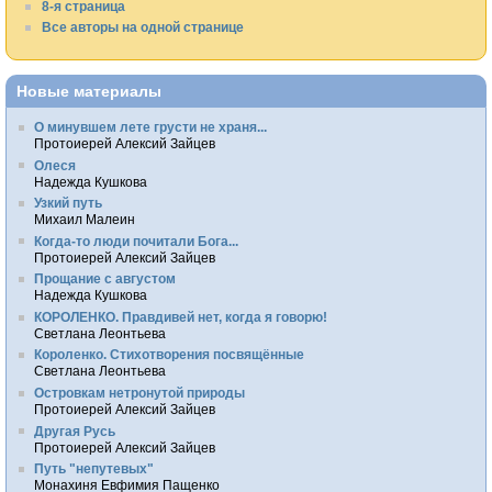
8-я страница
Все авторы на одной странице
Новые материалы
О минувшем лете грусти не храня...
Протоиерей Алексий Зайцев
Олеся
Надежда Кушкова
Узкий путь
Михаил Малеин
Когда-то люди почитали Бога...
Протоиерей Алексий Зайцев
Прощание с августом
Надежда Кушкова
КОРОЛЕНКО. Правдивей нет, когда я говорю!
Светлана Леонтьева
Короленко. Стихотворения посвящённые
Светлана Леонтьева
Островкам нетронутой природы
Протоиерей Алексий Зайцев
Другая Русь
Протоиерей Алексий Зайцев
Путь "непутевых"
Монахиня Евфимия Пащенко