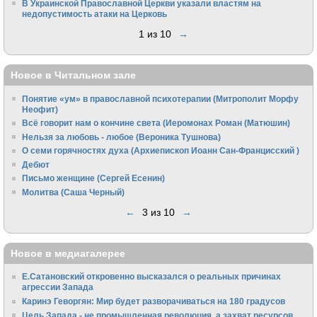
В Украинской Православной Церкви указали властям на
недопустимость атаки на Церковь
1 из 10
→
Новое в Читальном зале
Понятие «ум» в православной психотерапии (Митрополит Морфу
Неофит)
Всё говорит нам о кончине света (Иеромонах Роман (Матюшин)
Нельзя за любовь - любое (Вероника Тушнова)
О семи горячностях духа (Архиепископ Иоанн Сан-Францисский )
Дебют
Письмо женщине (Сергей Есенин)
Молитва (Саша Черный)
←
3 из 10
→
Новое в медиагалерее
Е.Сатановский откровенно высказался о реальных причинах
агрессии Запада
Каринэ Геворгян: Мир будет разворачиваться на 180 градусов
Цель Запада - не промышленная революция, а захват ресурсов.