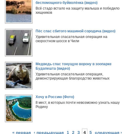
беспомощного буйволёнка (видео)
Всё стадо встало на защиту малыша и победило
хищников
Пёс спас сбитого машиной сородича (видео)
Удивительная спасательная операция на
скоростном шоссе в Чили
Медведь спас тонущую ворону в зоопарке
Будапешта (видео)
Удивительная спасательная операция,
демонстрирующая благородство животных
Хочу в Россию (Фото)
8 мест, в которых почти невозможно узнать нашу
Родину
« первая
‹ предыдущая
1
2
3
4
5
следующая ›