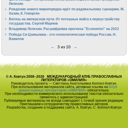
Лепехин
Рождение нового миропорядка идёт по радикальному сценарию. М.
Хазин, К. Геворгян
Витязь на имперском пути. От потешных войск к переустройству
государства. Сергей Марнов
Владимир Лепехин. Расшифровка прогноза "Economist" на 2023
Победа Си Цзиньпина - это геополитическая победа России. Н.
Вавилов
←
3 из 10
→
© А. Ковтун 2008–2026 МЕЖДУНАРОДНЫЙ КЛУБ ПРАВОСЛАВНЫХ
ЛИТЕРАТОРОВ «ОМИЛИЯ»
Руководитель проекта — Светлана Анатольевна Коппел-Ковтун.
При использования материалов сайта, активная ссылка на
Клуб
православных литераторов «ОМИЛИЯ»
обязательна.
При необходимости коммерческого использования текстов обязательно
свяжитесь с администрацией.
Публикуемые материалы не всегда совпадают с точкой зрения редакции.
Приглашаем к сотрудничеству православных авторов.
Разработка, создание и поддержка сайта: А. Ковтун, С. Коппел-Ковтун