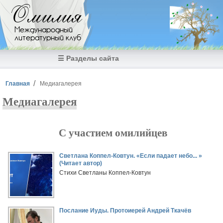
Перейти к основному содержанию
Омилия
Международный
литературный клуб
☰ Разделы сайта
Вы здесь
Главная
Медиагалерея
Медиагалерея
С участием омилийцев
Страницы
Светлана Коппел-Ковтун. «Если падает небо... »
(Читает автор)
Стихи Светланы Коппел-Ковтун
Послание Иуды. Протоиерей Андрей Ткачёв