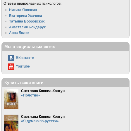
Ответы православных психологов:
Никита Яночкин
Екатерина Усачева
Татьяна Бобровских
Анастасия Бондарук
Анна Лелик
Мы в социальных сетях
ВКонтакте
YouTube
Купить наши книги
Светлана Коппел-Ковтун
«Полотно»
Светлана Коппел-Ковтун
«Я думаю по-русски»