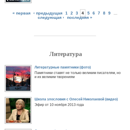
« первая
‹ предыдущая
1
2
3
4
5
6
7
8
9
…
следующая ›
последняя »
Литература
Страницы
Литературные памятники (фото)
Памятники ставят не только великим писателям, но
и их великим творениям
Школа злословия с Олесей Николаевой (видео)
Эфир от 10 ноября 2013 года