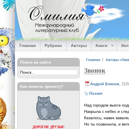
Перейти к основному содержанию
Омилия
Международный
литературный клуб
Главная
Рубрики
Авторы
Книги
Ин
Вы здесь
Главная
Авторы «Ом
Поиск на сайте
Звонок
Андрей Блинов
, 21/
Как помочь проекту?
Поэзия
Над городом вьюга ход
Накрыла с небес и след
Казалось, навек завали
Но ты позвонила, и вет
ДОРОГИЕ ДРУЗЬЯ!