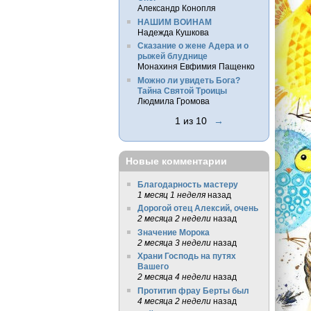
Александр Конопля
НАШИМ ВОИНАМ
Надежда Кушкова
Сказание о жене Адера и о
рыжей блуднице
Монахиня Евфимия Пащенко
Можно ли увидеть Бога?
Тайна Святой Троицы
Людмила Громова
1 из 10
→
Новые комментарии
Благодарность мастеру
1 месяц 1 неделя
назад
Дорогой отец Алексий, очень
2 месяца 2 недели
назад
Значение Морока
2 месяца 3 недели
назад
Храни Господь на путях
Вашего
2 месяца 4 недели
назад
Протитип фрау Берты был
4 месяца 2 недели
назад