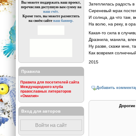
Вы можете поддержать наш проект,
Затеплилась радость в
перечислив доступную вам сумму на
Сиреневый мрак постеп
наш счёт.
Кроме того, вы можете разместить
И солнца, да что там, 
на своём сайте
наш баннер.
На волю, на реку, в ор
Какая-то сила в случи
Дразнила, манила, влек
Ну разве, скажи мне, т
Как вовремя солнечный 
2015
Правила
Правила для посетителей сайта
Международного клуба
Добавить коммента
православных литераторов
«Омилия»
Дорогие
Вход для авторов
Войти на сайт