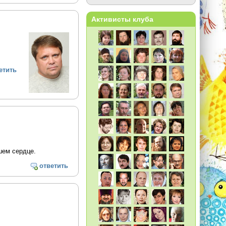
Активисты клуба
етить
бшем сердце.
ответить