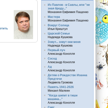
Из Павлов - в Савлы, или "не
зная броду..."
Монахиня Евфимия Пащенко
Мастера
Монахиня Евфимия Пащенко
Вокруг Солнца
етить
Илья Криштул
Царской Семье
Надежда Кушкова
Зовут... зовут они меня
Надежда Кушкова
Первый луч
Александр Конопля
Сосед
Александр Конопля
Ад
Александр Конопля
Детям о Рождестве Иоанна
Предтечи
Людмила Громова
Память 1941-2026
Михаил Малеин
"Когда шипит в тиши
машина..."
Александр Конопля
Снег