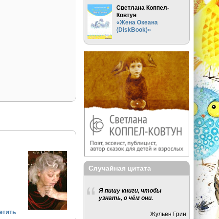
Светлана Коппел-
Ковтун
«Жена Океана
(DiskBook)»
Случайная цитата
Я пишу книги, чтобы
узнать, о чём они.
етить
Жульен Грин