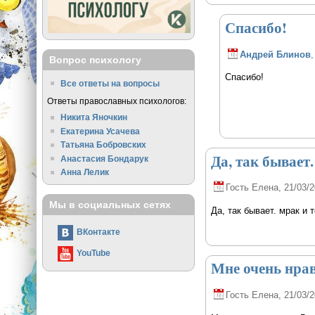
Спасибо!
Андрей Блинов
,
Вопрос психологу
Спасибо!
Все ответы на вопросы
Ответы православных психологов:
Никита Яночкин
Екатерина Усачева
Татьяна Бобровских
Да, так бывает.
Анастасия Бондарук
Анна Лелик
Гость Елена
, 21/03/2
Мы в социальных сетях
Да, так бывает. мрак и 
ВКонтакте
YouTube
Мне очень нра
Гость Елена
, 21/03/2