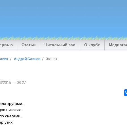
тервью
Статьи
Читальный зал
О клубе
Медиага
илии»
Андрей Блинов
Звонок
03/2015 — 08:27
ила кругами.
ов никаких.
ло снегами,
ер утих.