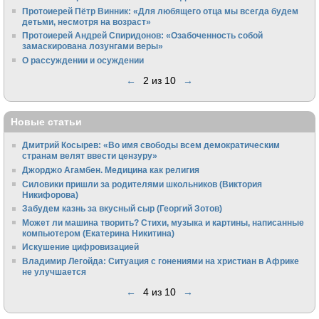
Протоиерей Пётр Винник: «Для любящего отца мы всегда будем
детьми, несмотря на возраст»
Протоиерей Андрей Спиридонов: «Озабоченность собой
замаскирована лозунгами веры»
О рассуждении и осуждении
←
2 из 10
→
Новые статьи
Дмитрий Косырев: «Во имя свободы всем демократическим
странам велят ввести цензуру»
Джорджо Агамбен. Медицина как религия
Силовики пришли за родителями школьников (Виктория
Никифорова)
Забудем казнь за вкусный сыр (Георгий Зотов)
Может ли машина творить? Стихи, музыка и картины, написанные
компьютером (Екатерина Никитина)
Искушение цифровизацией
Владимир Легойда: Ситуация с гонениями на христиан в Африке
не улучшается
←
4 из 10
→