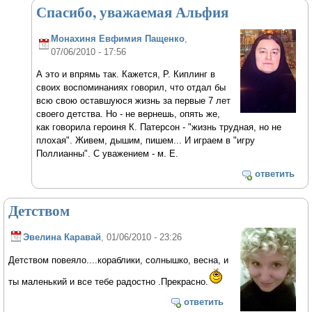
Спасибо, уважаемая Альфия
Монахиня Евфимия Пащенко
,
07/06/2010 - 17:56
А это и впрямь так. Кажется, Р. Киплинг в
своих воспоминаниях говорил, что отдал бы
всю свою оставшуюся жизнь за первые 7 лет
своего детства. Но - не вернешь, опять же,
как говорила героиня К. Патерсон - "жизнь трудная, но не
плохая". Живем, дышим, пишем... И играем в "игру
Поллианны". С уважением - м. Е.
ответить
Детством
Эвелина Каравай
, 01/06/2010 - 23:26
Детством повеяло....кораблики, солнышко, весна, и
ты маленький и все тебе радостно .Прекрасно.
ответить