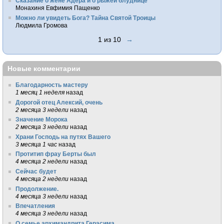
Сказание о жене Адера и о рыжей блуднице
Монахиня Евфимия Пащенко
Можно ли увидеть Бога? Тайна Святой Троицы
Людмила Громова
1 из 10
→
Новые комментарии
Благодарность мастеру
1 месяц 1 неделя
назад
Дорогой отец Алексий, очень
2 месяца 3 недели
назад
Значение Морока
2 месяца 3 недели
назад
Храни Господь на путях Вашего
3 месяца 1 час
назад
Протитип фрау Берты был
4 месяца 2 недели
назад
Сейчас будет
4 месяца 2 недели
назад
Продолжение.
4 месяца 3 недели
назад
Впечатления
4 месяца 3 недели
назад
О семье архимандрита Герасима