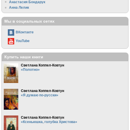
Анастасия Бондарук
Анна Лелик
Мы в социальных сетях
ВКонтакте
YouTube
Купить наши книги
Светлана Коппел-Ковтун
«Полотно»
Светлана Коппел-Ковтун
«Я думаю по-русски»
Светлана Коппел-Ковтун
«Ксеньюшка, голубка Христова»