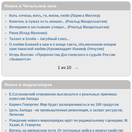
Новое в Читальном зале
Коль хочешь жить, то, жизнь любя (Лариса Миллер)
Конечно, в лужах есть окошко... (Роальд Мандельштам)
Вечерами в застывших улицах... (Роальд Мандельштам)
Ржев (Влад Маленко)
Талант и Злоба – пагубный союз...
О любви Божией к нам и о конце света, объявленном концом
христианской любви (Архимандрит Иакинф (Унчуляк)
Игорь Волгин: «Пророчества Достоевского о судьбе России
сбываются»
1 из 10
→
Новое в медиагалерее
Е.Сатановский откровенно высказался о реальных причинах
агрессии Запада
Каринэ Геворгян: Мир будет разворачиваться на 180 градусов
Цель Запада - не промышленная революция, а захват ресурсов.
Лепехин
Рождение нового миропорядка идёт по радикальному сценарию. М.
Хазин, К. Геворгян
Витязь на имперском пути. От потешных войск к переустройству