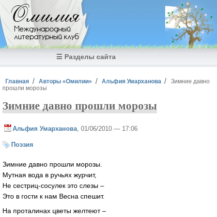
Перейти к основному содержанию
Омилия
Международный
литературный клуб
☰ Разделы сайта
Вы здесь
Главная
Авторы «Омилии»
Альфия Умарханова
Зимние давно
прошли морозы
Зимние давно прошли морозы
Альфия Умарханова
, 01/06/2010 — 17:06
Поэзия
Зимние давно прошли морозы.
Мутная вода в ручьях журчит,
Не сестриц-сосулек это слезы –
Это в гости к нам Весна спешит.
На проталинах цветы желтеют –