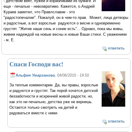
- детством веет, лужей и корабликами из бумаги. И
еще - печалью - невозвратимо. Кажется, о.Андрей
Кураев заметил, что Правлславие - это
"радостопечалие". Пожалуй, он в чем-то прав. Может, лица детворы
и радостные, а вот взрослые радуются о весне и одновременно
грустят. "Житие наше сень и соние есть"... Однако, пока мы живы,
живем надеждой на новые весны и новые Ваши стихи. С уважением
- м. Е.
ответить
Спаси Господи вас!
Альфия Умарханова
, 04/06/2010 - 19:50
За теплые комментарии. Да, вы правы, взрослые
и радуются и грустят. Так порой хочется детской
беззаботности и искренней живой радости, но,
как это ни печально, детства уже не вернешь.
Остается только смотреть на детей и
радоваться вместе с ними.
ответить