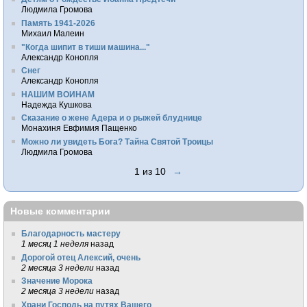
Людмила Громова
Память 1941-2026
Михаил Малеин
"Когда шипит в тиши машина..."
Александр Конопля
Снег
Александр Конопля
НАШИМ ВОИНАМ
Надежда Кушкова
Сказание о жене Адера и о рыжей блуднице
Монахиня Евфимия Пащенко
Можно ли увидеть Бога? Тайна Святой Троицы
Людмила Громова
1 из 10
→
Новые комментарии
Благодарность мастеру
1 месяц 1 неделя
назад
Дорогой отец Алексий, очень
2 месяца 3 недели
назад
Значение Морока
2 месяца 3 недели
назад
Храни Господь на путях Вашего