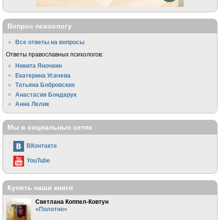
Вопрос психологу
Все ответы на вопросы
Ответы православных психологов:
Никита Яночкин
Екатерина Усачева
Татьяна Бобровских
Анастасия Бондарук
Анна Лелик
Мы в социальных сетях
ВКонтакте
YouTube
Купить наши книги
Светлана Коппел-Ковтун
«Полотно»