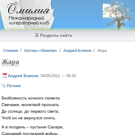
Перейти к основному содержанию
Омилия
Международный
литературный клуб
☰ Разделы сайта
Вы здесь
Главная
Авторы «Омилии»
Андрей Блинов
Жара
Жара
Андрей Блинов
, 04/05/2012 — 08:43
Поэзия
Безбожность ночного сюжета
Свечами, молитвой прогнать
До солнца, до первого света,
Чтоб он не вернулся опять.
А в полдень – пустыня Сахара,
Сценарий последней войны…