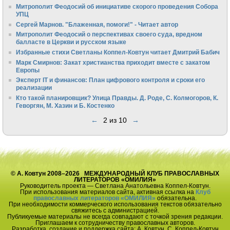
Митрополит Феодосий об инициативе скорого проведения Собора
УПЦ
Сергей Марнов. "Блаженная, помоги!" - Читает автор
Митрополит Феодосий о перспективах своего суда, вредном
балласте в Церкви и русском языке
Избранные стихи Светланы Коппел-Ковтун читает Дмитрий Бабич
Марк Смирнов: Закат христианства приходит вместе с закатом
Европы
Эксперт IT и финансов: План цифрового контроля и сроки его
реализации
Кто такой планировщик? Улица Правды. Д. Роде, С. Колмогоров, К.
Геворгян, М. Хазин и Б. Костенко
←
2 из 10
→
© А. Ковтун 2008–2026 МЕЖДУНАРОДНЫЙ КЛУБ ПРАВОСЛАВНЫХ
ЛИТЕРАТОРОВ «ОМИЛИЯ»
Руководитель проекта — Светлана Анатольевна Коппел-Ковтун.
При использования материалов сайта, активная ссылка на
Клуб
православных литераторов «ОМИЛИЯ»
обязательна.
При необходимости коммерческого использования текстов обязательно
свяжитесь с администрацией.
Публикуемые материалы не всегда совпадают с точкой зрения редакции.
Приглашаем к сотрудничеству православных авторов.
Разработка, создание и поддержка сайта: А. Ковтун, С. Коппел-Ковтун