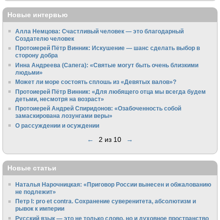
Новые интервью
Алла Немцова: Счастливый человек — это благодарный
Создателю человек
Протоиерей Пётр Винник: Искушение — шанс сделать выбор в
сторону добра
Инна Андреева (Сапега): «Святые могут быть очень близкими
людьми»
Может ли море состоять сплошь из «Девятых валов»?
Протоиерей Пётр Винник: «Для любящего отца мы всегда будем
детьми, несмотря на возраст»
Протоиерей Андрей Спиридонов: «Озабоченность собой
замаскирована лозунгами веры»
О рассуждении и осуждении
←
2 из 10
→
Новые статьи
Наталья Нарочницкая: «Приговор России вынесен и обжалованию
не подлежит»
Петр I: pro et contra. Сохранение суверенитета, абсолютизм и
рывок к империи
Русский язык — это не только слово, но и духовное пространство