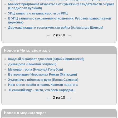
Минюст предложил отказаться от бумажных свидетельств о браке
(Владислав Куликов)
УПЦ заявила о независимости от РПЦ
В УПЦ заявили о сохранении отношений с Русской православной
церковью
Дерусификация и теологическая война (Александр Щипков)
←
2 из 10
→
Новое в Читальном зале
Каждый выбирает для себя (Юрий Левитанский)
Дикая роза (Николай Голубош)
Межевая тропа (Николай Голубош)
Ветеринария (Иеромонах Роман (Матюшин)
Художник с яблоком в руке (Елена Самкова)
Наш класс пошёл в поход. Кошмар педагога
Я санкций жду – за то, что всем народом...
←
2 из 10
→
Новое в медиагалерее