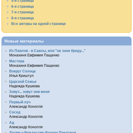
5-я страница
6-я страница
7-я страница
8-я страница
Все авторы на одной странице
Новые материалы
Из Павлов - в Савлы, или "не зная броду..."
Монахиня Евфимия Пащенко
Мастера
Монахиня Евфимия Пащенко
Вокруг Солнца
Илья Криштул
Царской Семье
Надежда Кушкова
Зовут... зовут они меня
Надежда Кушкова
Первый луч
Александр Конопля
Сосед
Александр Конопля
Ад
Александр Конопля
Детям о Рождестве Иоанна Предтечи