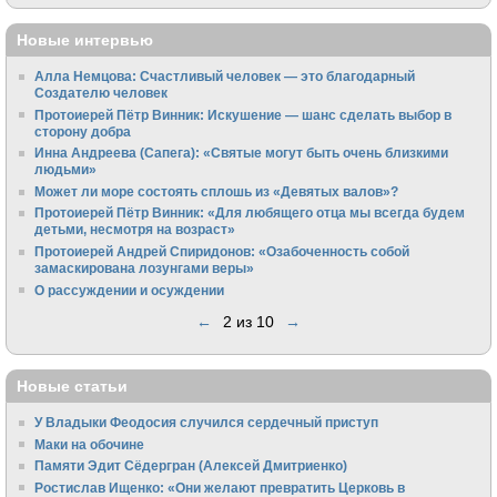
Новые интервью
Алла Немцова: Счастливый человек — это благодарный
Создателю человек
Протоиерей Пётр Винник: Искушение — шанс сделать выбор в
сторону добра
Инна Андреева (Сапега): «Святые могут быть очень близкими
людьми»
Может ли море состоять сплошь из «Девятых валов»?
Протоиерей Пётр Винник: «Для любящего отца мы всегда будем
детьми, несмотря на возраст»
Протоиерей Андрей Спиридонов: «Озабоченность собой
замаскирована лозунгами веры»
О рассуждении и осуждении
←
2 из 10
→
Новые статьи
У Владыки Феодосия случился сердечный приступ
Маки на обочине
Памяти Эдит Сёдергран (Алексей Дмитриенко)
Ростислав Ищенко: «Они желают превратить Церковь в