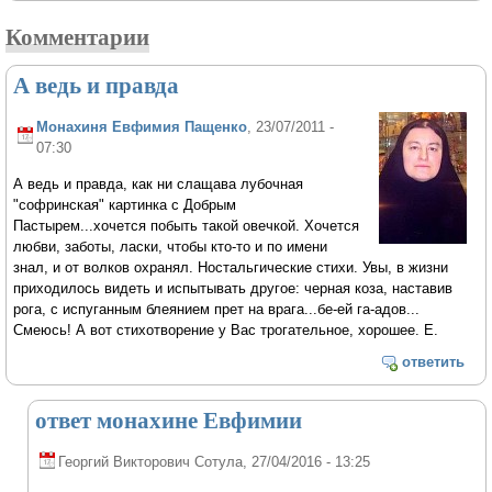
Комментарии
А ведь и правда
Монахиня Евфимия Пащенко
, 23/07/2011 -
07:30
А ведь и правда, как ни слащава лубочная
"софринская" картинка с Добрым
Пастырем...хочется побыть такой овечкой. Хочется
любви, заботы, ласки, чтобы кто-то и по имени
знал, и от волков охранял. Ностальгические стихи. Увы, в жизни
приходилось видеть и испытывать другое: черная коза, наставив
рога, с испуганным блеянием прет на врага...бе-ей га-адов...
Смеюсь! А вот стихотворение у Вас трогательное, хорошее. Е.
ответить
ответ монахине Евфимии
Георгий Викторович Сотула
, 27/04/2016 - 13:25