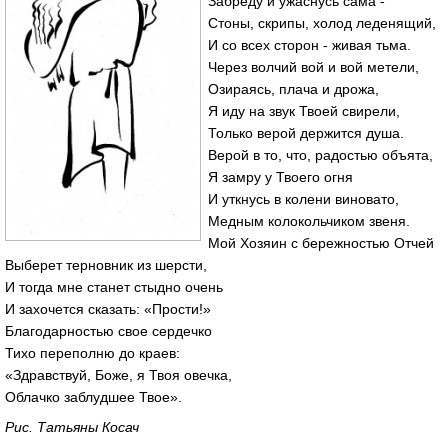
Забреду и ужаснусь сама -
Стоны, скрипы, холод леденящий,
И со всех сторон - живая тьма.
Через волчий вой и вой метели,
Озираясь, плача и дрожа,
Я иду на звук Твоей свирели,
Только верой держится душа.
Верой в то, что, радостью объята,
Я замру у Твоего огня
И уткнусь в колени виновато,
Медным колокольчиком звеня.
Мой Хозяин с бережностью Отчей
Выберет терновник из шерсти,
И тогда мне станет стыдно очень
И захочется сказать: «Прости!»
Благодарностью свое сердечко
Тихо переполню до краев:
«Здравствуй, Боже, я Твоя овечка,
Облачко заблудшее Твое».
Рис. Татьяны Косач