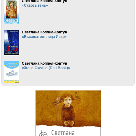
Светлана Коппел-Ковтун
«Сквозь тень»
Светлана Коппел-Ковтун
«Высекательница Искр»
Светлана Коппел-Ковтун
«Жена Океана (DiskBook)»