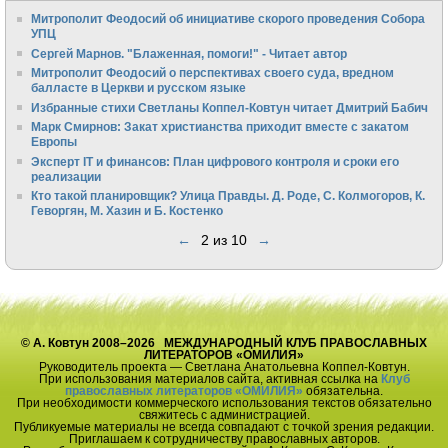
Митрополит Феодосий об инициативе скорого проведения Собора
УПЦ
Сергей Марнов. "Блаженная, помоги!" - Читает автор
Митрополит Феодосий о перспективах своего суда, вредном
балласте в Церкви и русском языке
Избранные стихи Светланы Коппел-Ковтун читает Дмитрий Бабич
Марк Смирнов: Закат христианства приходит вместе с закатом
Европы
Эксперт IT и финансов: План цифрового контроля и сроки его
реализации
Кто такой планировщик? Улица Правды. Д. Роде, С. Колмогоров, К.
Геворгян, М. Хазин и Б. Костенко
←
2 из 10
→
© А. Ковтун 2008–2026 МЕЖДУНАРОДНЫЙ КЛУБ ПРАВОСЛАВНЫХ
ЛИТЕРАТОРОВ «ОМИЛИЯ»
Руководитель проекта — Светлана Анатольевна Коппел-Ковтун.
При использования материалов сайта, активная ссылка на
Клуб
православных литераторов «ОМИЛИЯ»
обязательна.
При необходимости коммерческого использования текстов обязательно
свяжитесь с администрацией.
Публикуемые материалы не всегда совпадают с точкой зрения редакции.
Приглашаем к сотрудничеству православных авторов.