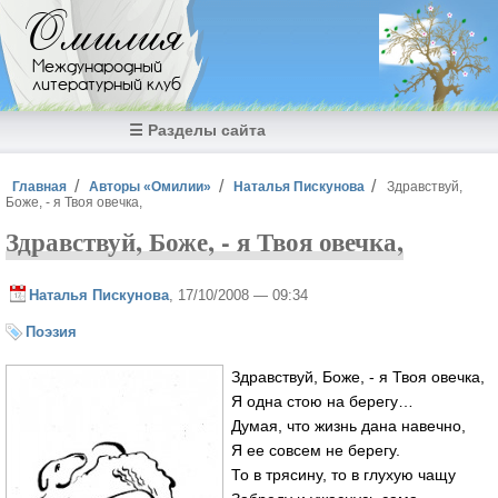
Перейти к основному содержанию
Омилия
Международный
литературный клуб
☰ Разделы сайта
Вы здесь
Главная
Авторы «Омилии»
Наталья Пискунова
Здравствуй,
Боже, - я Твоя овечка,
Здравствуй, Боже, - я Твоя овечка,
Наталья Пискунова
, 17/10/2008 — 09:34
Поэзия
Здравствуй, Боже, - я Твоя овечка,
Я одна стою на берегу…
Думая, что жизнь дана навечно,
Я ее совсем не берегу.
То в трясину, то в глухую чащу