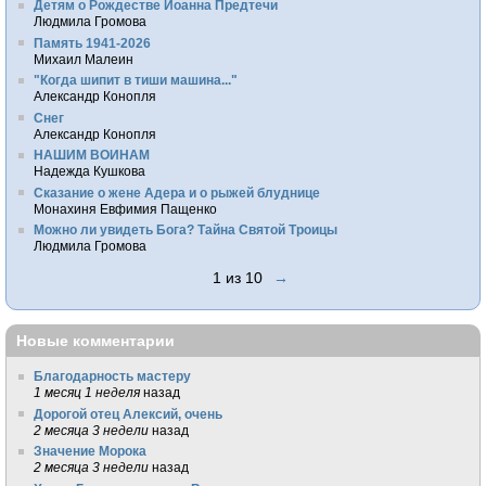
Детям о Рождестве Иоанна Предтечи
Людмила Громова
Память 1941-2026
Михаил Малеин
"Когда шипит в тиши машина..."
Александр Конопля
Снег
Александр Конопля
НАШИМ ВОИНАМ
Надежда Кушкова
Сказание о жене Адера и о рыжей блуднице
Монахиня Евфимия Пащенко
Можно ли увидеть Бога? Тайна Святой Троицы
Людмила Громова
1 из 10
→
Новые комментарии
Благодарность мастеру
1 месяц 1 неделя
назад
Дорогой отец Алексий, очень
2 месяца 3 недели
назад
Значение Морока
2 месяца 3 недели
назад