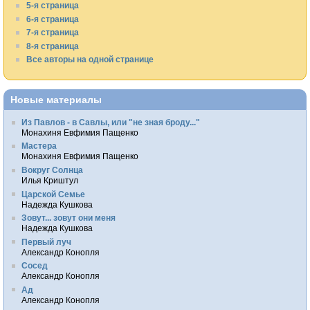
5-я страница
6-я страница
7-я страница
8-я страница
Все авторы на одной странице
Новые материалы
Из Павлов - в Савлы, или "не зная броду..."
Монахиня Евфимия Пащенко
Мастера
Монахиня Евфимия Пащенко
Вокруг Солнца
Илья Криштул
Царской Семье
Надежда Кушкова
Зовут... зовут они меня
Надежда Кушкова
Первый луч
Александр Конопля
Сосед
Александр Конопля
Ад
Александр Конопля