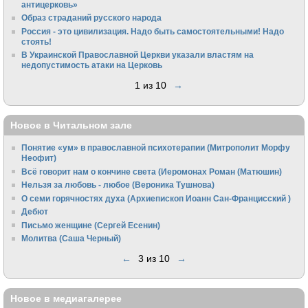
антицерковь»
Образ страданий русского народа
Россия - это цивилизация. Надо быть самостоятельными! Надо
стоять!
В Украинской Православной Церкви указали властям на
недопустимость атаки на Церковь
1 из 10
→
Новое в Читальном зале
Понятие «ум» в православной психотерапии (Митрополит Морфу
Неофит)
Всё говорит нам о кончине света (Иеромонах Роман (Матюшин)
Нельзя за любовь - любое (Вероника Тушнова)
О семи горячностях духа (Архиепископ Иоанн Сан-Францисский )
Дебют
Письмо женщине (Сергей Есенин)
Молитва (Саша Черный)
←
3 из 10
→
Новое в медиагалерее