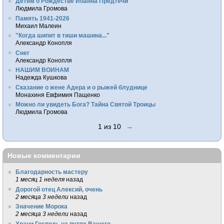
Детям о Рождестве Иоанна Предтечи
Людмила Громова
Память 1941-2026
Михаил Малеин
"Когда шипит в тиши машина..."
Александр Конопля
Снег
Александр Конопля
НАШИМ ВОИНАМ
Надежда Кушкова
Сказание о жене Адера и о рыжей блуднице
Монахиня Евфимия Пащенко
Можно ли увидеть Бога? Тайна Святой Троицы
Людмила Громова
1 из 10
→
Новые комментарии
Благодарность мастеру
1 месяц 1 неделя
назад
Дорогой отец Алексий, очень
2 месяца 3 недели
назад
Значение Морока
2 месяца 3 недели
назад
Храни Господь на путях Вашего