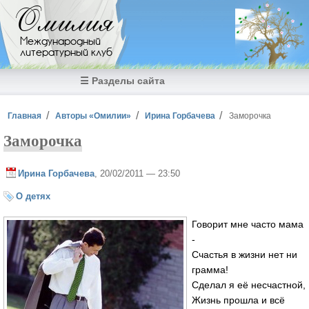
Перейти к основному содержанию
Омилия
Международный
литературный клуб
☰ Разделы сайта
Вы здесь
Главная
Авторы «Омилии»
Ирина Горбачева
Заморочка
Заморочка
Ирина Горбачева
, 20/02/2011 — 23:50
О детях
Говорит мне часто мама
-
Счастья в жизни нет ни
грамма!
Сделал я её несчастной,
Жизнь прошла и всё