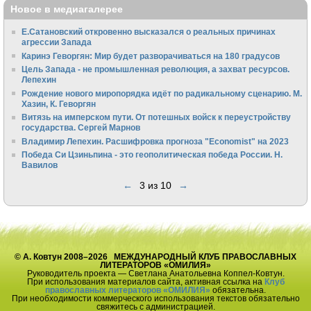
Новое в медиагалерее
Е.Сатановский откровенно высказался о реальных причинах
агрессии Запада
Каринэ Геворгян: Мир будет разворачиваться на 180 градусов
Цель Запада - не промышленная революция, а захват ресурсов.
Лепехин
Рождение нового миропорядка идёт по радикальному сценарию. М.
Хазин, К. Геворгян
Витязь на имперском пути. От потешных войск к переустройству
государства. Сергей Марнов
Владимир Лепехин. Расшифровка прогноза "Economist" на 2023
Победа Си Цзиньпина - это геополитическая победа России. Н.
Вавилов
←
3 из 10
→
© А. Ковтун 2008–2026 МЕЖДУНАРОДНЫЙ КЛУБ ПРАВОСЛАВНЫХ
ЛИТЕРАТОРОВ «ОМИЛИЯ»
Руководитель проекта — Светлана Анатольевна Коппел-Ковтун.
При использования материалов сайта, активная ссылка на
Клуб
православных литераторов «ОМИЛИЯ»
обязательна.
При необходимости коммерческого использования текстов обязательно
свяжитесь с администрацией.