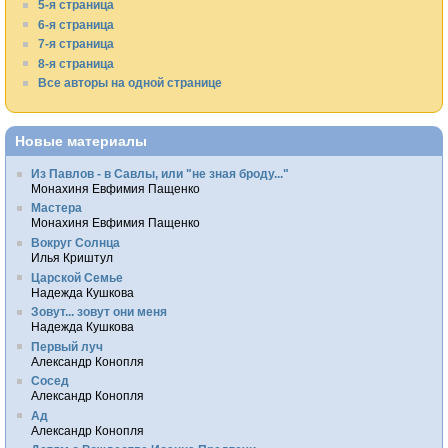
5-я страница
6-я страница
7-я страница
8-я страница
Все авторы на одной странице
Новые материалы
Из Павлов - в Савлы, или "не зная броду..."
Монахиня Евфимия Пащенко
Мастера
Монахиня Евфимия Пащенко
Вокруг Солнца
Илья Криштул
Царской Семье
Надежда Кушкова
Зовут... зовут они меня
Надежда Кушкова
Первый луч
Александр Конопля
Сосед
Александр Конопля
Ад
Александр Конопля