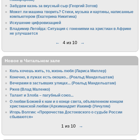
Забудем казнь за вкусный сыр (Георгий Зотов)
Может ли машина творить? Стихи, музыка и картины, написанные
компьютером (Екатерина Никитина)
Искушение цифровизацией
Владимир Легойда: Ситуация с гонениями на христиан в Африке
не улучшается
←
4 из 10
→
Новое в Читальном зале
Коль хочешь жить, то, жизнь любя (Лариса Миллер)
Конечно, в лужах есть окошко... (Роальд Мандельштам)
Вечерами в застывших улицах... (Роальд Мандельштам)
Ржев (Влад Маленко)
Талант и Злоба – пагубный союз...
О любви Божией к нам и о конце света, объявленном концом
христианской любви (Архимандрит Иакинф (Унчуляк)
Игорь Волгин: «Пророчества Достоевского о судьбе России
сбываются»
1 из 10
→