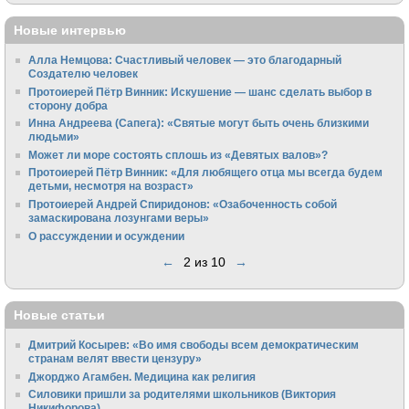
Новые интервью
Алла Немцова: Счастливый человек — это благодарный
Создателю человек
Протоиерей Пётр Винник: Искушение — шанс сделать выбор в
сторону добра
Инна Андреева (Сапега): «Святые могут быть очень близкими
людьми»
Может ли море состоять сплошь из «Девятых валов»?
Протоиерей Пётр Винник: «Для любящего отца мы всегда будем
детьми, несмотря на возраст»
Протоиерей Андрей Спиридонов: «Озабоченность собой
замаскирована лозунгами веры»
О рассуждении и осуждении
←
2 из 10
→
Новые статьи
Дмитрий Косырев: «Во имя свободы всем демократическим
странам велят ввести цензуру»
Джорджо Агамбен. Медицина как религия
Силовики пришли за родителями школьников (Виктория
Никифорова)