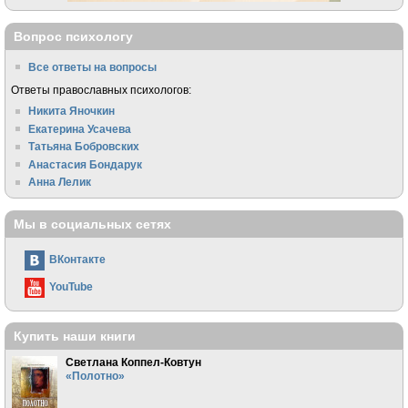
Вопрос психологу
Все ответы на вопросы
Ответы православных психологов:
Никита Яночкин
Екатерина Усачева
Татьяна Бобровских
Анастасия Бондарук
Анна Лелик
Мы в социальных сетях
ВКонтакте
YouTube
Купить наши книги
Светлана Коппел-Ковтун
«Полотно»