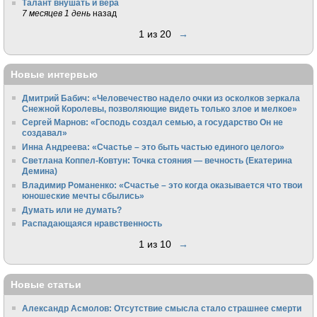
Талант внушать и вера
7 месяцев 1 день
назад
1 из 20
→
Новые интервью
Дмитрий Бабич: «Человечество надело очки из осколков зеркала
Снежной Королевы, позволяющие видеть только злое и мелкое»
Сергей Марнов: «Господь создал семью, а государство Он не
создавал»
Инна Андреева: «Счастье – это быть частью единого целого»
Светлана Коппел-Ковтун: Точка стояния — вечность (Екатерина
Демина)
Владимир Романенко: «Счастье – это когда оказывается что твои
юношеские мечты сбылись»
Думать или не думать?
Распадающаяся нравственность
1 из 10
→
Новые статьи
Александр Асмолов: Отсутствие смысла стало страшнее смерти