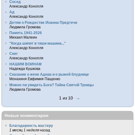
Сосед
Александр Конопля
Ад
Александр Конопля
Детям о Рождестве Иоанна Предтечи
Людмила Громова
Память 1941-2026
Михаил Малеин
"Когда шипит в тиши машина..."
Александр Конопля
Снег
Александр Конопля
НАШИМ ВОИНАМ
Надежда Кушкова
Сказание о жене Адера и о рыжей блуднице
Монахиня Евфимия Пащенко
Можно ли увидеть Бога? Тайна Святой Троицы
Людмила Громова
1 из 10
→
Новые комментарии
Благодарность мастеру
1 месяц 1 неделя
назад