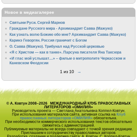
Новое в медиагалерее
Святыни Руси. Сергей Марнов
Граждане Русского мира - Архимандрит Савва (Мажуко)
Как узнать волю Божию обо мне? Архимандрит Савва (Мажуко)
Каринэ Геворгян. Россия граничит с Богом
О. Савва (Мажуко). Трибунал над Русской церковью
«Я с Христом — как в танке». Парсуна писателя Яна Таксюра
«И глас мой услышат…» – фильм о митрополите Черкасском и
Каневском Феодосии
1 из 10
→
© А. Ковтун 2008–2026 МЕЖДУНАРОДНЫЙ КЛУБ ПРАВОСЛАВНЫХ
ЛИТЕРАТОРОВ «ОМИЛИЯ»
Руководитель проекта — Светлана Анатольевна Коппел-Ковтун.
При использования материалов сайта, активная ссылка на
Клуб
православных литераторов «ОМИЛИЯ»
обязательна.
При необходимости коммерческого использования текстов обязательно
свяжитесь с администрацией.
Публикуемые материалы не всегда совпадают с точкой зрения редакции.
Приглашаем к сотрудничеству православных авторов.
Разработка, создание и поддержка сайта: А. Ковтун, С. Коппел-Ковтун