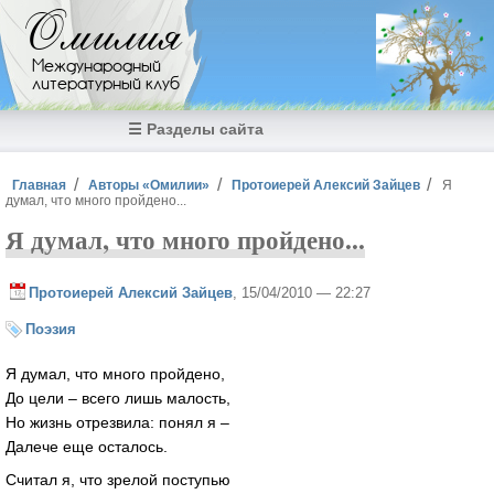
Перейти к основному содержанию
Омилия
Международный
литературный клуб
☰ Разделы сайта
Вы здесь
Главная
Авторы «Омилии»
Протоиерей Алексий Зайцев
Я
думал, что много пройдено...
Я думал, что много пройдено...
Протоиерей Алексий Зайцев
, 15/04/2010 — 22:27
Поэзия
Я думал, что много пройдено,
До цели – всего лишь малость,
Но жизнь отрезвила: понял я –
Далече еще осталось.
Считал я, что зрелой поступью