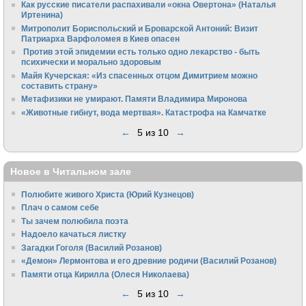
Как русские писатели распахивали «окна Овертона» (Наталья
Иртенина)
Митрополит Бориспольский и Броварской Антоний: Визит
Патриарха Варфоломея в Киев опасен
Против этой эпидемии есть только одно лекарство - быть
психически и морально здоровым
Майя Кучерская: «Из спасенных отцом Димитрием можно
составить страну»
Метафизики не умирают. Памяти Владимира Миронова
«Животные гибнут, вода мертвая». Катастрофа на Камчатке
←
5 из 10
→
Новое в Читальном зале
Полюбите живого Христа (Юрий Кузнецов)
Плач о самом себе
Ты зачем полюбила поэта
Надоело качаться листку
Загадки Гоголя (Василий Розанов)
«Демон» Лермонтова и его древние родичи (Василий Розанов)
Памяти отца Кирилла (Олеся Николаева)
←
5 из 10
→