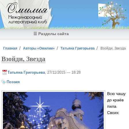
Перейти к основному содержанию
Омилия
Международный
литературный клуб
☰ Разделы сайта
Вы здесь
Главная
Авторы «Омилии»
Татьяна Григорьева
Взойди, Звезда
Взойди, Звезда
Татьяна Григорьева
, 27/11/2015 — 18:28
Поэзия
Всю чашу
до краёв
пила
Своих