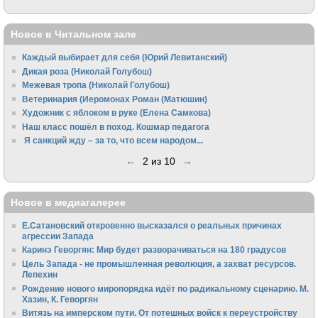
Новое в Читальном зале
Каждый выбирает для себя (Юрий Левитанский)
Дикая роза (Николай Голубош)
Межевая тропа (Николай Голубош)
Ветеринария (Иеромонах Роман (Матюшин)
Художник с яблоком в руке (Елена Самкова)
Наш класс пошёл в поход. Кошмар педагога
Я санкций жду – за то, что всем народом...
←
2 из 10
→
Новое в медиагалерее
Е.Сатановский откровенно высказался о реальных причинах
агрессии Запада
Каринэ Геворгян: Мир будет разворачиваться на 180 градусов
Цель Запада - не промышленная революция, а захват ресурсов.
Лепехин
Рождение нового миропорядка идёт по радикальному сценарию. М.
Хазин, К. Геворгян
Витязь на имперском пути. От потешных войск к переустройству