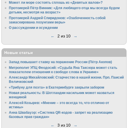
Может ли море состоять сплошь из «Девятых валов»?
Протоиерей Пётр Винник: «Для любящего отца мы всегда будем
детьми, несмотря на возраст»
Протоиерей Андрей Спиридонов: «Озабоченность собой
замаскирована лозунгами веры»
О рассуждении и осуждении
←
2 из 10
→
Новые статьи
Запад повышает ставку на поражение России (Пётр Акопов)
Митрополит УПЦ Феодосий: «Судьба Яна Таксюра может стать
показателем отношения к свободе слова в Украине»
Алек­сандр Михайловский: Старчество в нашей жизни. Прп. Паисий
Величковский
«Трибуну для поэта» в Екатеринбурге закрыли забором
Новая реальность: В Шотландии насильник может назваться
женщиной
Алексей Козырев: «Мнение – это всегда то, что отлично от
истины»
Анна Швабауэр: «Система QR-кодов - запрет на реализацию
базовых прав граждан»
←
3 из 10
→