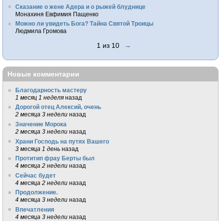
Сказание о жене Адера и о рыжей блуднице
Монахиня Евфимия Пащенко
Можно ли увидеть Бога? Тайна Святой Троицы
Людмила Громова
1 из 10
→
Новые комментарии
Благодарность мастеру
1 месяц 1 неделя
назад
Дорогой отец Алексий, очень
2 месяца 3 недели
назад
Значение Морока
2 месяца 3 недели
назад
Храни Господь на путях Вашего
3 месяца 1 день
назад
Протитип фрау Берты был
4 месяца 2 недели
назад
Сейчас будет
4 месяца 2 недели
назад
Продолжение.
4 месяца 3 недели
назад
Впечатления
4 месяца 3 недели
назад