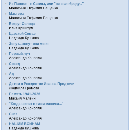
Из Павлов - в Савлы, или "не зная броду..."
Монахиня Евфимия Пащенко
Мастера
Монахиня Евфимия Пащенко
Вокруг Солнца
Илья Криштул
Царской Семье
Надежда Кушкова
Зовут... зовут они меня
Надежда Кушкова
Первый луч
Александр Конопля
Сосед
Александр Конопля
Ад
Александр Конопля
Детям о Рождестве Иоанна Предтечи
Людмила Громова
Память 1941-2026
Михаил Малеин
"Когда шипит в тиши машина..."
Александр Конопля
Снег
Александр Конопля
НАШИМ ВОИНАМ
Надежда Кушкова