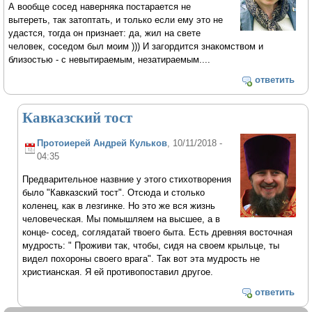
А вообще сосед наверняка постарается не
вытереть, так затоптать, и только если ему это не
удастся, тогда он признает: да, жил на свете
человек, соседом был моим ))) И загордится знакомством и
близостью - с невытираемым, незатираемым....
ответить
Кавказский тост
Протоиерей Андрей Кульков
, 10/11/2018 -
04:35
Предварительное назвние у этого стихотворения
было "Кавказский тост". Отсюда и столько
коленец, как в лезгинке. Но это же вся жизнь
человеческая. Мы помышляем на высшее, а в
конце- сосед, соглядатай твоего быта. Есть древняя восточная
мудрость: " Проживи так, чтобы, сидя на своем крыльце, ты
видел похороны своего врага". Так вот эта мудрость не
христианская. Я ей противопоставил другое.
ответить