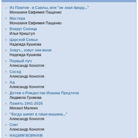
Из Павлов - в Савлы, или "не зная броду..."
Монахиня Евфимия Пащенко
Мастера
Монахиня Евфимия Пащенко
Вокруг Солнца
Илья Криштул
Царской Семье
Надежда Кушкова
Зовут... зовут они меня
Надежда Кушкова
Первый луч
Александр Конопля
Сосед
Александр Конопля
Ад
Александр Конопля
Детям о Рождестве Иоанна Предтечи
Людмила Громова
Память 1941-2026
Михаил Малеин
"Когда шипит в тиши машина..."
Александр Конопля
Снег
Александр Конопля
НАШИМ ВОИНАМ