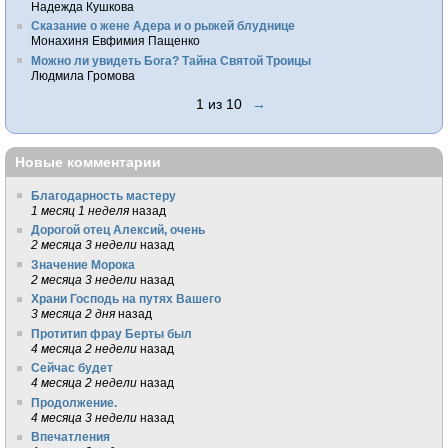
Надежда Кушкова
Сказание о жене Адера и о рыжей блуднице
Монахиня Евфимия Пащенко
Можно ли увидеть Бога? Тайна Святой Троицы
Людмила Громова
1 из 10
→
Новые комментарии
Благодарность мастеру
1 месяц 1 неделя
назад
Дорогой отец Алексий, очень
2 месяца 3 недели
назад
Значение Морока
2 месяца 3 недели
назад
Храни Господь на путях Вашего
3 месяца 2 дня
назад
Протитип фрау Берты был
4 месяца 2 недели
назад
Сейчас будет
4 месяца 2 недели
назад
Продолжение.
4 месяца 3 недели
назад
Впечатления