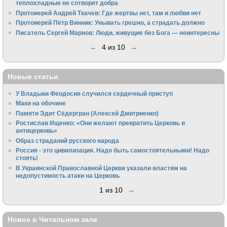
теплохладные не сотворят добра
Протоиерей Андрей Ткачев: Где жертвы нет, там и любви нет
Протоиерей Пётр Винник: Унывать грешно, а страдать должно
Писатель Сергей Марнов: Люди, живущие без Бога — неинтересны
←
4 из 10
→
Новые статьи
У Владыки Феодосия случился сердечный приступ
Маки на обочине
Памяти Эдит Сёдергран (Алексей Дмитриенко)
Ростислав Ищенко: «Они желают превратить Церковь в
антицерковь»
Образ страданий русского народа
Россия - это цивилизация. Надо быть самостоятельными! Надо
стоять!
В Украинской Православной Церкви указали властям на
недопустимость атаки на Церковь
1 из 10
→
Новое в Читальном зале