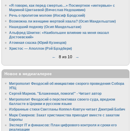
«Я говорю, как перед смертью…» Посмертное «интервью» с
Мариной Цветаевой (Вячеслав Недошивин)
Речь о пролитом молоке (Иосиф Бродский)
Возможна ли женщине мертвой хвала? (Осип Мандельштам)
Нашедший подкову (Осип Мандельштам)
Альфред Шнитке: «Наибольшее влияние на меня оказал
Достоевский»
Атомная сказка (Юрий Кузнецов)
Христос — Аполлон (Рэй Брэдбери)
←
8 из 10
→
Новое в медиагалерее
Митрополит Феодосий об инициативе скорого проведения Собора
УПЦ
Сергей Марнов. "Блаженная, помоги!" - Читает автор
Митрополит Феодосий о перспективах своего суда, вредном
балласте в Церкви и русском языке
Избранные стихи Светланы Коппел-Ковтун читает Дмитрий Бабич
Марк Смирнов: Закат христианства приходит вместе с закатом
Европы
Эксперт IT и финансов: План цифрового контроля и сроки его
реализации