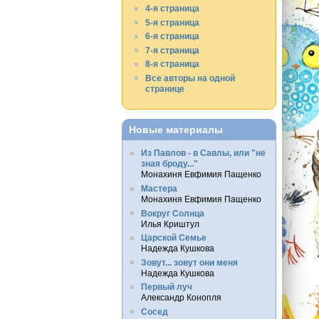
4-я страница
5-я страница
6-я страница
7-я страница
8-я страница
Все авторы на одной
странице
Новые материалы
Из Павлов - в Савлы, или "не
зная броду..."
Монахиня Евфимия Пащенко
Мастера
Монахиня Евфимия Пащенко
Вокруг Солнца
Илья Криштул
Царской Семье
Надежда Кушкова
Зовут... зовут они меня
Надежда Кушкова
Первый луч
Александр Конопля
Сосед