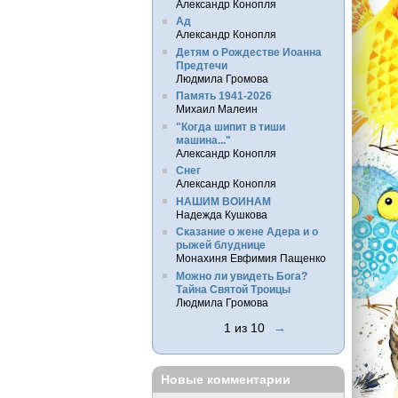
Александр Конопля
Ад
Александр Конопля
Детям о Рождестве Иоанна
Предтечи
Людмила Громова
Память 1941-2026
Михаил Малеин
"Когда шипит в тиши
машина..."
Александр Конопля
Снег
Александр Конопля
НАШИМ ВОИНАМ
Надежда Кушкова
Сказание о жене Адера и о
рыжей блуднице
Монахиня Евфимия Пащенко
Можно ли увидеть Бога?
Тайна Святой Троицы
Людмила Громова
1 из 10
→
Новые комментарии