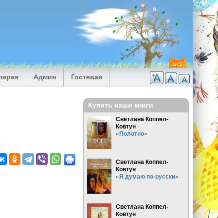
лерея
Админ
Гостевая
Купить наши книги
Светлана Коппел-
Ковтун
«Полотно»
Светлана Коппел-
Ковтун
«Я думаю по-русски»
Светлана Коппел-
Ковтун