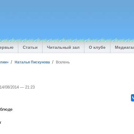
тервью
Статьи
Читальный зал
О клубе
Медиага
илии»
Наталья Пискунова
Всклень
 14/08/2014 — 21:23
 блюде
т