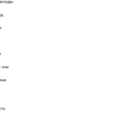
всходы
од
и
и
е очи
ини
сть