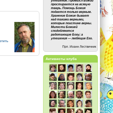
утешение. Промысл Божий
простирается на всякую
тварь. Помощь Божия
подается только верным.
Хранение Божие бывает
над такими верными,
которые поистине верны.
Милости Божией
сподобляются
работающие Богу; а
утешения — любящие Его.
етить
Прп. Иоанн Лествичник
Активисты клуба