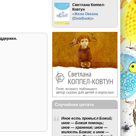
Светлана Коппел-
Ковтун
«Жена Океана
(DiskBook)»
ддержке.
Случайная цитата
Иное есть промысл Божий;
иное — Божия помощь;
иное — хранение; иное —
милость Божия; и иное —