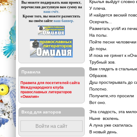
Крылья выйдут словно 
Вы можете поддержать наш проект,
перечислив доступную вам сумму на
У плеча.
наш счёт.
И найдется веский пов
Кроме того, вы можете разместить
на своём сайте
наш баннер.
Осерчать...
Разметать углИ из печк
На полы.
Пойте песни человечки
До поры.
И пока не грянет к нОч
Трубный зов.
Вам глядеть в стальны
Правила
Образов.
Душ простирывать до с
Правила для посетителей сайта
Международного клуба
Полотно.
православных литераторов
Получите,что просили
«Омилия»
Вот оно.
Эта сладость, эта мило
Вход для авторов
Ныне всклень.
А луна уже скатилась
Войти на сайт
В новый день.