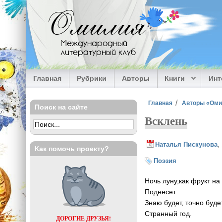
Перейти к основному содержанию
Омилия
Международный
литературный клуб
Главная
Рубрики
Авторы
Книги
Ин
Вы здесь
Главная
Авторы «Ом
Поиск на сайте
Всклень
Наталья Пискунова
,
Как помочь проекту?
Поэзия
Ночь луну,как фрукт на
Поднесет.
Знаю будет, точно буде
Странный год.
ДОРОГИЕ ДРУЗЬЯ!